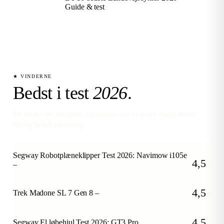
Guide & test
★ VINDERNE
Bedst i test
2026
.
En vinder pr. kategori. Opdateres når vi tester noget bedre.
Aldrig betalt placering.
Segway Robotplæneklipper Test 2026: Navimow i105e
4,5
–
/5
4,5
Trek Madone SL 7 Gen 8 –
/5
4,5
Segway El løbehjul Test 2026: GT3 Pro