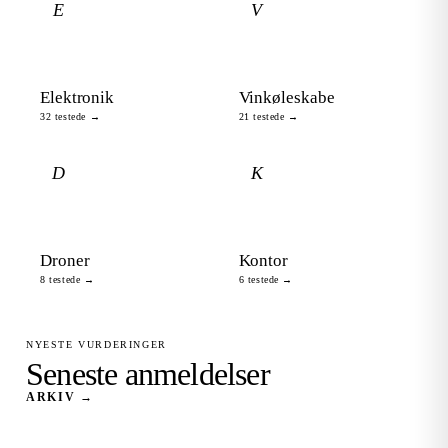
E
V
Elektronik
Vinkøleskabe
32 testede →
21 testede →
D
K
Droner
Kontor
8 testede →
6 testede →
NYESTE VURDERINGER
Seneste anmeldelser
ARKIV →