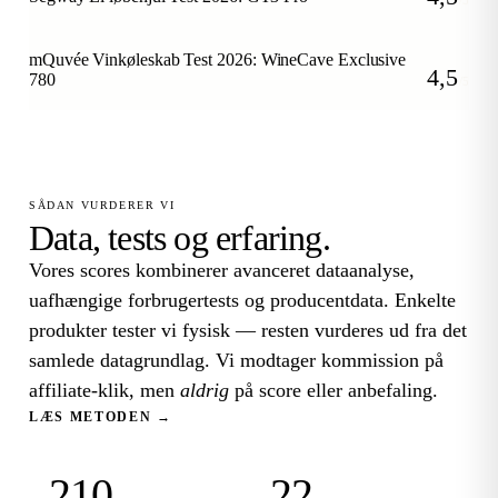
/5
mQuvée Vinkøleskab Test 2026: WineCave Exclusive
4,5
780
/5
SÅDAN VURDERER VI
Data, tests og erfaring.
Vores scores kombinerer avanceret dataanalyse,
uafhængige forbrugertests og producentdata. Enkelte
produkter tester vi fysisk — resten vurderes ud fra det
samlede datagrundlag. Vi modtager kommission på
affiliate-klik, men
aldrig
på score eller anbefaling.
LÆS METODEN →
210
22