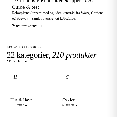
De 11 bedste Robotplæneklipper 2026 –
Guide & test
Robotplæneklippere med og uden kanttråd fra Worx, Gardena
og Segway – samlet oversigt og købsguide.
Se gennemgangen →
BROWSE KATEGORIER
22 kategorier,
210 produkter
SE ALLE →
H
C
Hus & Have
Cykler
114 testede →
50 testede →