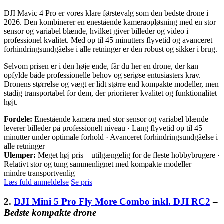
DJI Mavic 4 Pro er vores klare førstevalg som den bedste drone i
2026. Den kombinerer en enestående kameraopløsning med en stor
sensor og variabel blænde, hvilket giver billeder og video i
professionel kvalitet. Med op til 45 minutters flyvetid og avanceret
forhindringsundgåelse i alle retninger er den robust og sikker i brug.
Selvom prisen er i den høje ende, får du her en drone, der kan
opfylde både professionelle behov og seriøse entusiasters krav.
Dronens størrelse og vægt er lidt større end kompakte modeller, men
stadig transportabel for dem, der prioriterer kvalitet og funktionalitet
højt.
Fordele:
Enestående kamera med stor sensor og variabel blænde –
leverer billeder på professionelt niveau · Lang flyvetid op til 45
minutter under optimale forhold · Avanceret forhindringsundgåelse i
alle retninger
Ulemper:
Meget høj pris – utilgængelig for de fleste hobbybrugere ·
Relativt stor og tung sammenlignet med kompakte modeller –
mindre transportvenlig
Læs fuld anmeldelse
Se pris
2.
DJI Mini 5 Pro Fly More Combo inkl. DJI RC2
–
Bedste kompakte drone