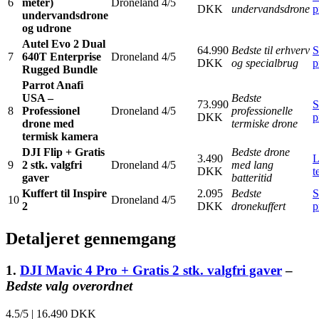
6
meter)
Droneland
4/5
DKK
undervandsdrone
p
undervandsdrone
og udrone
Autel Evo 2 Dual
64.990
Bedste til erhverv
S
7
640T Enterprise
Droneland
4/5
DKK
og specialbrug
p
Rugged Bundle
Parrot Anafi
USA –
Bedste
73.990
S
8
Professionel
Droneland
4/5
professionelle
DKK
p
drone med
termiske drone
termisk kamera
DJI Flip + Gratis
Bedste drone
3.490
L
9
2 stk. valgfri
Droneland
4/5
med lang
DKK
t
gaver
batteritid
Kuffert til Inspire
2.095
Bedste
S
10
Droneland
4/5
2
DKK
dronekuffert
p
Detaljeret gennemgang
1.
DJI Mavic 4 Pro + Gratis 2 stk. valgfri gaver
–
Bedste valg overordnet
4.5/5
|
16.490 DKK