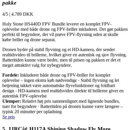
pakke
4/5
|
4.789 DKK
Holy Stone HS440D FPV Bundle leverer en komplet FPV-
oplevelse med både drone og FPV-briller inkluderet. Det gør pakken
perfekt til begyndere, der vil prøve FPV-flyvning uden at skulle
købe briller og drone separat.
Dronen byder på stabil flyvning og et HD-kamera, der sender
realtidsvideo til brillerne, hvilket giver en autentisk og sjov flyvning.
Batteritiden kunne være bedre, men til prisen og pakken er det et
meget attraktivt valg for nybegyndere.
Fordele:
Inkluderer både drone og FPV-briller for komplet
oplevelse – ingen ekstra køb nødvendige · Stabil flyvning og let
betjening takket være automatiske flyvefunktioner og foldbart
design · HD-kamera med realtidsvideo direkte til brillerne giver en
autentisk FPV-oplevelse
Ulemper:
Relativt høj pris sammenlignet med lignende bundles,
især for begyndere · Batteritiden på dronen kunne være længere –
typisk 20 minutter per opladning
Se pris
5. JJRCâ¢ H117A Shining Shadow Fly More