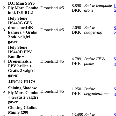
DJI Mini 5 Pro
8.890
Bedste kompakte
L
2
Fly More Combo
Droneland
4/5
DKK
drone
t
inkl. DJI RC2
Holy Stone
HS440G GPS
drone med 4K
2.690
Bedste
S
3
Droneland
4/5
kamera + Gratis
DKK
budgetvalg
p
2 stk. valgfri
gaver
Holy Stone
HS440D FPV
Bundle +
4.789
Bedste FPV-
S
4
Dronemask 2
Droneland
4/5
DKK
pakke
p
FPV briller +
Gratis 2 valgfri
gaver
JJRCâ¢ H117A
Shining Shadow
1.250
Bedste
S
5
Droneland
4/5
Fly More Combo
DKK
begynderdrone
p
+ Gratis 2 valgfri
gaver
Chasing Gladius
Mini S (200
13.499
Bedste
S