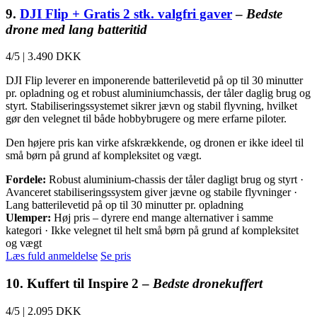
9.
DJI Flip + Gratis 2 stk. valgfri gaver
–
Bedste
drone med lang batteritid
4/5
|
3.490 DKK
DJI Flip leverer en imponerende batterilevetid på op til 30 minutter
pr. opladning og et robust aluminiumchassis, der tåler daglig brug og
styrt. Stabiliseringssystemet sikrer jævn og stabil flyvning, hvilket
gør den velegnet til både hobbybrugere og mere erfarne piloter.
Den højere pris kan virke afskrækkende, og dronen er ikke ideel til
små børn på grund af kompleksitet og vægt.
Fordele:
Robust aluminium-chassis der tåler dagligt brug og styrt ·
Avanceret stabiliseringssystem giver jævne og stabile flyvninger ·
Lang batterilevetid på op til 30 minutter pr. opladning
Ulemper:
Høj pris – dyrere end mange alternativer i samme
kategori · Ikke velegnet til helt små børn på grund af kompleksitet
og vægt
Læs fuld anmeldelse
Se pris
10. Kuffert til Inspire 2 –
Bedste dronekuffert
4/5
|
2.095 DKK