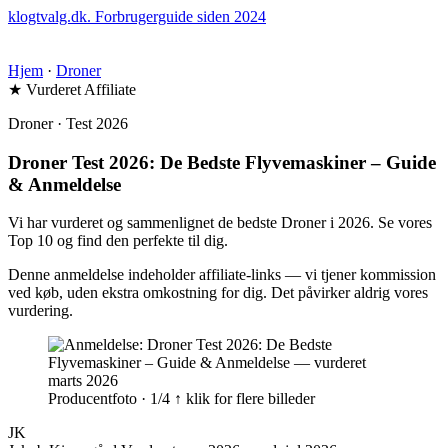
klogtvalg.dk
.
Forbrugerguide siden 2024
Hjem
·
Droner
★ Vurderet
Affiliate
Droner · Test 2026
Droner Test 2026: De Bedste Flyvemaskiner – Guide
& Anmeldelse
Vi har vurderet og sammenlignet de bedste Droner i 2026. Se vores
Top 10 og find den perfekte til dig.
Denne anmeldelse indeholder affiliate-links — vi tjener kommission
ved køb, uden ekstra omkostning for dig. Det påvirker aldrig vores
vurdering.
Producentfoto · 1/4
↑ klik for flere billeder
JK