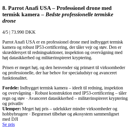
8. Parrot Anafi USA – Professionel drone med
termisk kamera –
Bedste professionelle termiske
drone
4/5
|
73.990 DKK
Parrot Anafi USA er en professionel drone med indbygget termisk
kamera og robust IP53-certificering, der tåler vejr og støv. Den er
skræddersyet til redningsaktioner, inspektion og overvågning med
høj datasikkerhed og militærinspireret kryptering.
Prisen er meget høj, og den henvender sig primært til virksomheder
og professionelle, der har behov for specialudstyr og avanceret
funktionalitet.
Fordele:
Indbygget termisk kamera – ideelt til redning, inspektion
og overvågning · Robust konstruktion med IP53-certificering – tåler
regn og støv · Avanceret datasikkerhed – militærinspireret kryptering
og privatliv
Ulemper:
Meget høj pris – udelukker mindre virksomheder og
hobbybrugere · Begrænset tilbehør og økosystem sammenlignet
med DJI
Se pris