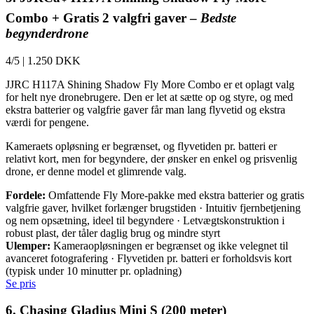
Combo + Gratis 2 valgfri gaver –
Bedste
begynderdrone
4/5
|
1.250 DKK
JJRC H117A Shining Shadow Fly More Combo er et oplagt valg
for helt nye dronebrugere. Den er let at sætte op og styre, og med
ekstra batterier og valgfrie gaver får man lang flyvetid og ekstra
værdi for pengene.
Kameraets opløsning er begrænset, og flyvetiden pr. batteri er
relativt kort, men for begyndere, der ønsker en enkel og prisvenlig
drone, er denne model et glimrende valg.
Fordele:
Omfattende Fly More-pakke med ekstra batterier og gratis
valgfrie gaver, hvilket forlænger brugstiden · Intuitiv fjernbetjening
og nem opsætning, ideel til begyndere · Letvægtskonstruktion i
robust plast, der tåler daglig brug og mindre styrt
Ulemper:
Kameraopløsningen er begrænset og ikke velegnet til
avanceret fotografering · Flyvetiden pr. batteri er forholdsvis kort
(typisk under 10 minutter pr. opladning)
Se pris
6. Chasing Gladius Mini S (200 meter)