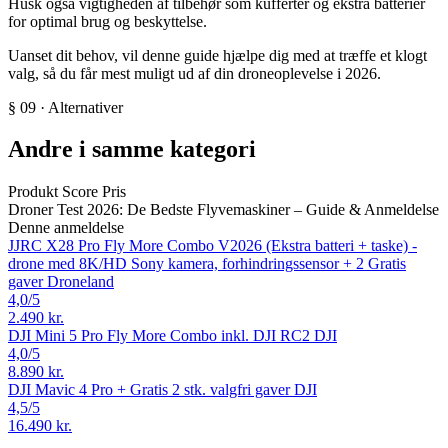
Husk også vigtigheden af tilbehør som kufferter og ekstra batterier
for optimal brug og beskyttelse.
Uanset dit behov, vil denne guide hjælpe dig med at træffe et klogt
valg, så du får mest muligt ud af din droneoplevelse i 2026.
§ 09 · Alternativer
Andre i samme kategori
Produkt
Score
Pris
Droner Test 2026: De Bedste Flyvemaskiner – Guide & Anmeldelse
Denne anmeldelse
JJRC X28 Pro Fly More Combo V2026 (Ekstra batteri + taske) -
drone med 8K/HD Sony kamera, forhindringssensor + 2 Gratis
gaver
Droneland
4,0
/5
2.490 kr.
DJI Mini 5 Pro Fly More Combo inkl. DJI RC2
DJI
4,0
/5
8.890 kr.
DJI Mavic 4 Pro + Gratis 2 stk. valgfri gaver
DJI
4,5
/5
16.490 kr.