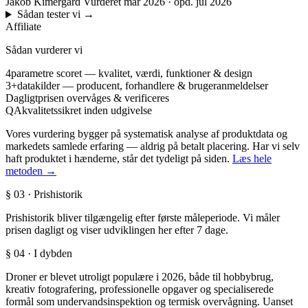
Jakob Kimergård
Vurderet mar 2026 · opd. jul 2026
Sådan tester vi
→
Affiliate
Sådan vurderer vi
4
parametre scoret — kvalitet, værdi, funktioner & design
3+
datakilder — producent, forhandlere & brugeranmeldelser
Dagligt
prisen overvåges & verificeres
QA
kvalitetssikret inden udgivelse
Vores vurdering bygger på systematisk analyse af produktdata og
markedets samlede erfaring — aldrig på betalt placering. Har vi selv
haft produktet i hænderne, står det tydeligt på siden.
Læs hele
metoden →
§ 03 · Prishistorik
Prishistorik bliver tilgængelig efter første måleperiode. Vi måler
prisen dagligt og viser udviklingen her efter 7 dage.
§ 04 · I dybden
Droner er blevet utroligt populære i 2026, både til hobbybrug,
kreativ fotografering, professionelle opgaver og specialiserede
formål som undervandsinspektion og termisk overvågning. Uanset