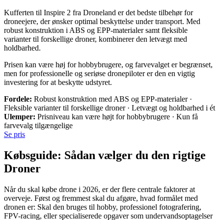
Kufferten til Inspire 2 fra Droneland er det bedste tilbehør for
droneejere, der ønsker optimal beskyttelse under transport. Med
robust konstruktion i ABS og EPP-materialer samt fleksible
varianter til forskellige droner, kombinerer den letvægt med
holdbarhed.
Prisen kan være høj for hobbybrugere, og farvevalget er begrænset,
men for professionelle og seriøse dronepiloter er den en vigtig
investering for at beskytte udstyret.
Fordele:
Robust konstruktion med ABS og EPP-materialer ·
Fleksible varianter til forskellige droner · Letvægt og holdbarhed i ét
Ulemper:
Prisniveau kan være højt for hobbybrugere · Kun få
farvevalg tilgængelige
Se pris
Købsguide: Sådan vælger du den rigtige
Droner
Når du skal købe drone i 2026, er der flere centrale faktorer at
overveje. Først og fremmest skal du afgøre, hvad formålet med
dronen er: Skal den bruges til hobby, professionel fotografering,
FPV-racing, eller specialiserede opgaver som undervandsoptagelser