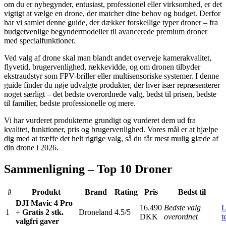
om du er nybegynder, entusiast, professionel eller virksomhed, er det
vigtigt at vælge en drone, der matcher dine behov og budget. Derfor
har vi samlet denne guide, der dækker forskellige typer droner – fra
budgetvenlige begyndermodeller til avancerede premium droner
med specialfunktioner.
Ved valg af drone skal man blandt andet overveje kamerakvalitet,
flyvetid, brugervenlighed, rækkevidde, og om dronen tilbyder
ekstraudstyr som FPV-briller eller multisensoriske systemer. I denne
guide finder du nøje udvalgte produkter, der hver især repræsenterer
noget særligt – det bedste overordnede valg, bedst til prisen, bedste
til familier, bedste professionelle og mere.
Vi har vurderet produkterne grundigt og vurderet dem ud fra
kvalitet, funktioner, pris og brugervenlighed. Vores mål er at hjælpe
dig med at træffe det helt rigtige valg, så du får mest mulig glæde af
din drone i 2026.
Sammenligning – Top 10 Droner
#
Produkt
Brand
Rating
Pris
Bedst til
DJI Mavic 4 Pro
16.490
Bedste valg
L
1
+ Gratis 2 stk.
Droneland
4.5/5
DKK
overordnet
t
valgfri gaver