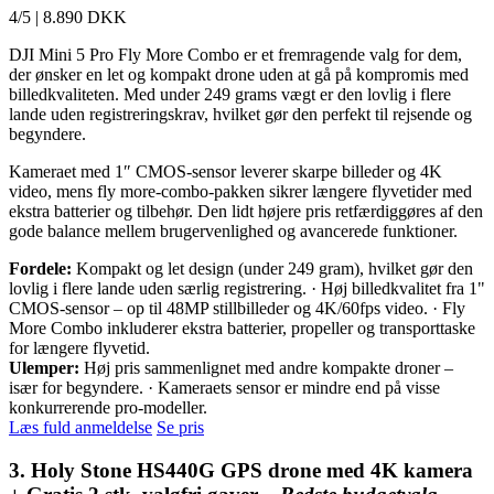
4/5
|
8.890 DKK
DJI Mini 5 Pro Fly More Combo er et fremragende valg for dem,
der ønsker en let og kompakt drone uden at gå på kompromis med
billedkvaliteten. Med under 249 grams vægt er den lovlig i flere
lande uden registreringskrav, hvilket gør den perfekt til rejsende og
begyndere.
Kameraet med 1″ CMOS-sensor leverer skarpe billeder og 4K
video, mens fly more-combo-pakken sikrer længere flyvetider med
ekstra batterier og tilbehør. Den lidt højere pris retfærdiggøres af den
gode balance mellem brugervenlighed og avancerede funktioner.
Fordele:
Kompakt og let design (under 249 gram), hvilket gør den
lovlig i flere lande uden særlig registrering. · Høj billedkvalitet fra 1"
CMOS-sensor – op til 48MP stillbilleder og 4K/60fps video. · Fly
More Combo inkluderer ekstra batterier, propeller og transporttaske
for længere flyvetid.
Ulemper:
Høj pris sammenlignet med andre kompakte droner –
især for begyndere. · Kameraets sensor er mindre end på visse
konkurrerende pro-modeller.
Læs fuld anmeldelse
Se pris
3. Holy Stone HS440G GPS drone med 4K kamera