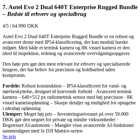
7. Autel Evo 2 Dual 640T Enterprise Rugged Bundle
–
Bedste til erhverv og specialbrug
4/5
|
64.990 DKK
Autel Evo 2 Dual 640T Enterprise Rugged Bundle er en robust og
avanceret drone med IP54-klassificering, der kan modstå barske
miljøer. Med både et termisk kamera og 8K visuel kamera er den
ideel til inspektion, redning og avancerede overvågningsopgaver.
Den høje pris gør den mest relevant for erhverv og specialiserede
brugere, der har behov for præcision og holdbarhed uden
kompromis.
Fordele:
Robust konstruktion – IP54-klassificeret for vand- og
støvbeskyttelse, designet til krævende forhold · Avanceret termisk
kamera – 640×512 px radiometrisk sensor med høj præcision · 8K
visuel kameraopløsning – Skarpe detaljer og mulighed for optagelse
i ultrahøj opløsning
Ulemper:
Meget høj pris – Investeringsniveauet på over 59.000
DKK gør den uegnet for private og mindre virksomheder ·
Begrænset AI-autonomi – Mangler visse avancerede AI-funktioner
sammenlignet med fx DJI Matrice-serien
Se pris