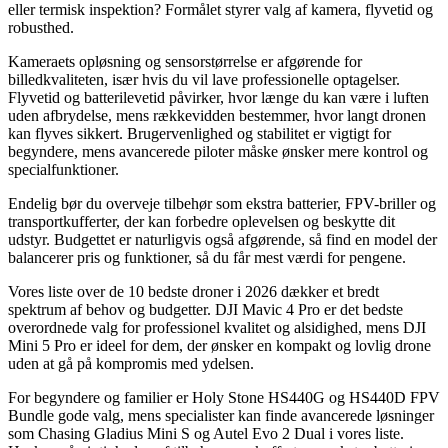
eller termisk inspektion? Formålet styrer valg af kamera, flyvetid og
robusthed.
Kameraets opløsning og sensorstørrelse er afgørende for
billedkvaliteten, især hvis du vil lave professionelle optagelser.
Flyvetid og batterilevetid påvirker, hvor længe du kan være i luften
uden afbrydelse, mens rækkevidden bestemmer, hvor langt dronen
kan flyves sikkert. Brugervenlighed og stabilitet er vigtigt for
begyndere, mens avancerede piloter måske ønsker mere kontrol og
specialfunktioner.
Endelig bør du overveje tilbehør som ekstra batterier, FPV-briller og
transportkufferter, der kan forbedre oplevelsen og beskytte dit
udstyr. Budgettet er naturligvis også afgørende, så find en model der
balancerer pris og funktioner, så du får mest værdi for pengene.
Vores liste over de 10 bedste droner i 2026 dækker et bredt
spektrum af behov og budgetter. DJI Mavic 4 Pro er det bedste
overordnede valg for professionel kvalitet og alsidighed, mens DJI
Mini 5 Pro er ideel for dem, der ønsker en kompakt og lovlig drone
uden at gå på kompromis med ydelsen.
For begyndere og familier er Holy Stone HS440G og HS440D FPV
Bundle gode valg, mens specialister kan finde avancerede løsninger
som Chasing Gladius Mini S og Autel Evo 2 Dual i vores liste.