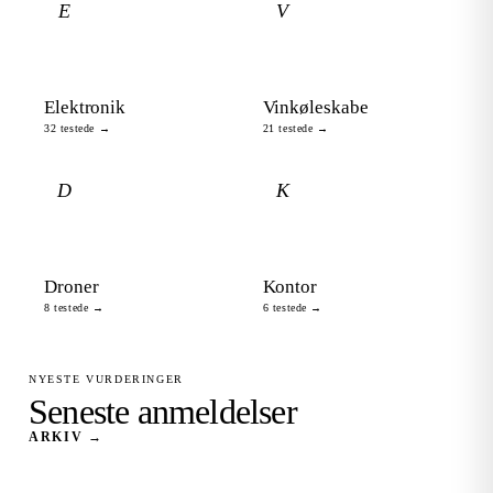
E
V
Elektronik
Vinkøleskabe
32 testede →
21 testede →
D
K
Droner
Kontor
8 testede →
6 testede →
NYESTE VURDERINGER
Seneste anmeldelser
ARKIV →