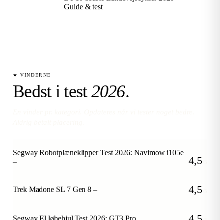
Guide & test
★ VINDERNE
Bedst i test
2026
.
En vinder pr. kategori. Opdateres når vi tester noget bedre.
Aldrig betalt placering.
Segway Robotplæneklipper Test 2026: Navimow i105e
4,5
–
/5
4,5
Trek Madone SL 7 Gen 8 –
/5
4,5
Segway El løbehjul Test 2026: GT3 Pro