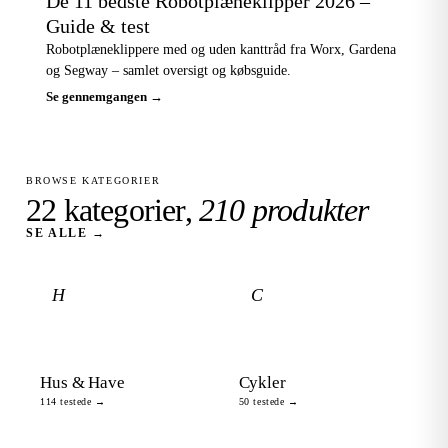
De 11 bedste Robotplæneklipper 2026 –
Guide & test
Robotplæneklippere med og uden kanttråd fra Worx, Gardena
og Segway – samlet oversigt og købsguide.
Se gennemgangen →
BROWSE KATEGORIER
22 kategorier,
210 produkter
SE ALLE →
H
C
Hus & Have
Cykler
114 testede →
50 testede →