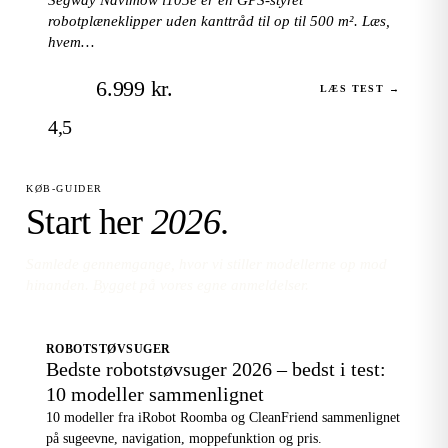
robotplæneklipper uden kanttråd til op til 500 m². Læs,
hvem…
6.999 kr.
LÆS TEST →
4,5
KØB-GUIDER
Start her
2026
.
Samlede gennemgange, hvor vi stiller modellerne op mod
hinanden. Bygget på vores egne anmeldelser.
ROBOTSTØVSUGER
Bedste robotstøvsuger 2026 – bedst i test:
10 modeller sammenlignet
10 modeller fra iRobot Roomba og CleanFriend sammenlignet
på sugeevne, navigation, moppefunktion og pris.