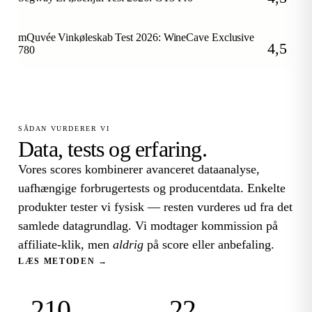
/5
mQuvée Vinkøleskab Test 2026: WineCave Exclusive
4,5
780
/5
SÅDAN VURDERER VI
Data, tests og erfaring.
Vores scores kombinerer avanceret dataanalyse,
uafhængige forbrugertests og producentdata. Enkelte
produkter tester vi fysisk — resten vurderes ud fra det
samlede datagrundlag. Vi modtager kommission på
affiliate-klik, men
aldrig
på score eller anbefaling.
LÆS METODEN →
210
22