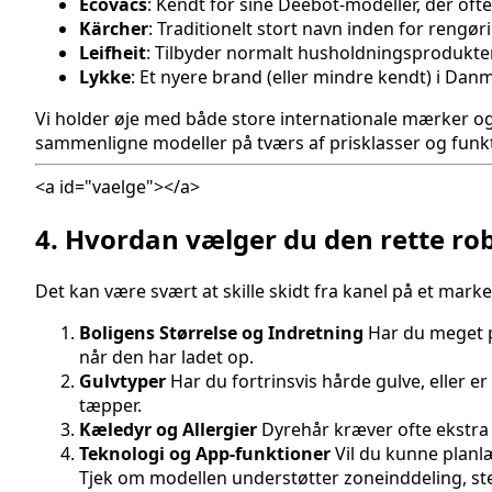
Ecovacs
: Kendt for sine Deebot-modeller, der of
Kärcher
: Traditionelt stort navn inden for reng
Leifheit
: Tilbyder normalt husholdningsprodukter,
Lykke
: Et nyere brand (eller mindre kendt) i Dan
Vi holder øje med både store internationale mærker og 
sammenligne modeller på tværs af prisklasser og funkt
<a id="vaelge"></a>
4. Hvordan vælger du den rette ro
Det kan være svært at skille skidt fra kanel på et mark
Boligens Størrelse og Indretning
Har du meget pl
når den har ladet op.
Gulvtyper
Har du fortrinsvis hårde gulve, eller
tæpper.
Kæledyr og Allergier
Dyrehår kræver ofte ekstra s
Teknologi og App-funktioner
Vil du kunne planl
Tjek om modellen understøtter zoneinddeling, s