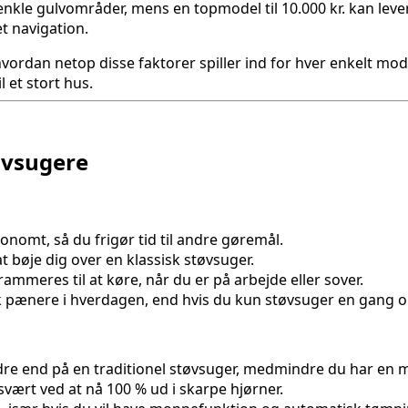
å, enkle gulvområder, mens en topmodel til 10.000 kr. kan l
 navigation.
 hvordan netop disse faktorer spiller ind for hver enkelt mod
 et stort hus.
øvsugere
nomt, så du frigør tid til andre gøremål.
at bøje dig over en klassisk støvsuger.
rammeres til at køre, når du er på arbejde eller sover.
sk pænere i hverdagen, end hvis du kun støvsuger en gang 
ndre end på en traditionel støvsuger, medmindre du har e
vært ved at nå 100 % ud i skarpe hjørner.