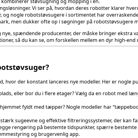
te kombinerer støvsugning og mopping i én.
øringsløsninger. Vi ser på, hvordan deres robotter klarer 
 og nogle robotstøvsugere i sortimentet har overraskende f
mark, men dukker ofte op i søgninger på robotstøvsugere me
nye, spændende producenter, der måske bringer ekstra værdi
ioner, så du kan se, om forskellen mellem en dyr high-end 
botstøvsuger?
ed, hvor der konstant lanceres nye modeller. Her er nogle p
ads, eller bor du i flere etager? Vælg da en robot med læn
 er hjemmet fyldt med tæpper? Nogle modeller har “tæppebo
tærk sugeevne og effektive filtreringssystemer, der kan fa
ægge rengøring på bestemte tidspunkter, spærre bestemte r
temmestyring og brugervenlig app.