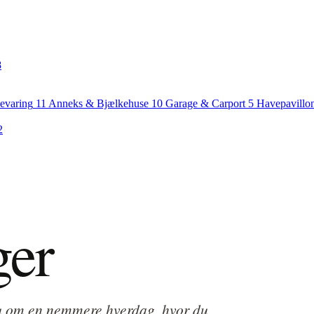
8
evaring
11
Anneks & Bjælkehuse
10
Garage & Carport
5
Havepavillo
2
ger
 om en nemmere hverdag, hvor du