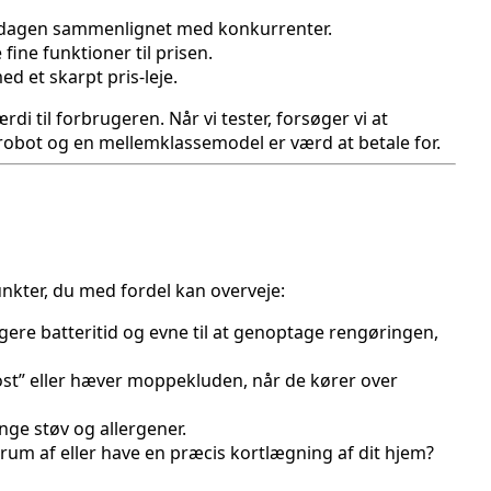
hverdagen sammenlignet med konkurrenter.
ine funktioner til prisen.
d et skarpt pris-leje.
 til forbrugeren. Når vi tester, forsøger vi at
robot og en mellemklassemodel er værd at betale for.
unkter, du med fordel kan overveje:
gere batteritid og evne til at genoptage rengøringen,
ost” eller hæver moppekluden, når de kører over
nge støv og allergener.
um af eller have en præcis kortlægning af dit hjem?