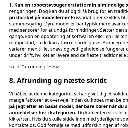
1. Kan en robotstøvsuger erstatte min almindelige 
rengøringen. Dog kan du af og til få brug for en traditi
prisforskel på modellerne?
Prisvariationer skyldes b
stemmestyring. Dyre modeller har typisk mere avance
med sensorer for at undgå forhindringer. Sætter den sig
gange, kan en opdatering af softwaren eller en lille æ
moppeklud, så de kan aftørre hårde gulve. Avancerede m
varierer, men til let snavs og vedligeholdelse fungerer d
under drift, hvilket er lavere end de fleste traditionell
<a id="afrunding"></a>
8. Afrunding og næste skridt
Vi håber, at denne kategoritekst har givet dig et soli
mange faktorer at overveje, inden du køber, men beløn
på jagt efter en basal model, der bare kører når d
anmeldelser her i kategorien.
Du kan enten scrolle op 
kikkerten. Hvis du skulle sidde inde med yderligere spør
kontakte os. God fornøjelse med udforskningen af rob