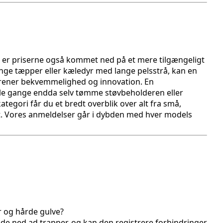
t, er priserne også kommet ned på et mere tilgængeligt
mange tæpper eller kæledyr med lange pelsstrå, kan en
 forener bekvemmelighed og innovation. En
ogle gange endda selv tømme støvbeholderen eller
tegori får du et bredt overblik over alt fra små,
lt. Vores anmeldelser går i dybden med hver models
r og hårde gulve?
e ned ad trapper, og kan den registrere forhindringer