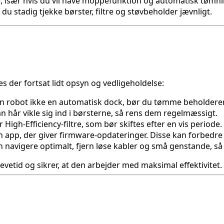
, især hvis du vil have moppefunktion og automatisk tømni
 du stadig tjekke børster, filtre og støvbeholder jævnligt.
der fortsat lidt opsyn og vedligeholdelse:
in robot ikke en automatisk dock, bør du tømme beholderen
kan hår vikle sig ind i børsterne, så rens dem regelmæssigt.
 High-Efficiency-filtre, som bør skiftes efter en vis period
n app, der giver firmware-opdateringer. Disse kan forbedre 
n navigere optimalt, fjern løse kabler og små genstande, så 
vetid og sikrer, at den arbejder med maksimal effektivitet.