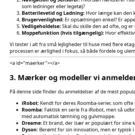
som ledninger eller legetøj?
Batterilevetid og Ladning:
Hvor længe kan den kø
Brugervenlighed:
Er opsætningen enkel? Er appe
Vedligeholdelse:
Skal du skille den ad ofte, og e
Moppefunktion (hvis tilgængelig):
Hvor effektiv
Vi tester i alt fra små lejligheder til huse med flere et
processen er ærlighed i fokus, så både fordele og ulem
<a id="maerker"></a>
3. Mærker og modeller vi anmelde
På denne side finder du anmeldelser af de mest popu
iRobot
: Kendt for deres Roomba-serier, som ofte
Roomba
: Faktisk en serie fra iRobot, men så u
med automatisk tømning og gulvmoppe.
Dreame
: Et brand, der især er populært for sin
Dyson
: Berømt for sin innovation, men er typisk