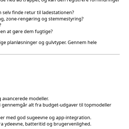
elv finde retur til ladestationen?
ing, zone-rengøring og stemmestyring?
?
den at gøre dem fugtige?
kellige planløsninger og gulvtyper. Gennem hele
g avancerede modeller.
i gennemgår alt fra budget-udgaver til topmodeller
ller med god sugeevne og app-integration.
ra ydeevne, batteritid og brugervenlighed.