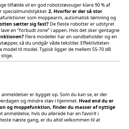
e tilfælde vil en god robotstøvsuger klare 90 % af
ver specialmundstykker.
2. Hvorfor er der så stor
ekstrafunktioner som moppearm, automatisk tømning og
otten sætter sig fast?
De fleste robotter er udstyret
r lave en “forbudt zone” i appen. Hvis det sker gentagne
unktionen?
Flere modeller har en vandbeholder og en
æpper, så du undgår våde tekstiler. Effektiviteten
ra model til model. Typisk ligger de mellem 55-70 dB
 stige.
s anmeldelser er bygget op. Som du kan se, er der
 hverdagen og mindre støv i hjemmet.
Hvad end du er
ion og moppefunktion, finder du masser af nyttige
 anmeldelse, hvis du allerede har en favorit i
l teste næste gang, er du altid velkommen til at