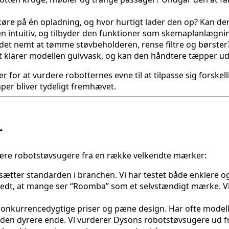
re på én opladning, og hvor hurtigt lader den op? Kan den s
n intuitiv, og tilbyder den funktioner som skemaplanlægn
r det nemt at tømme støvbeholderen, rense filtre og børster
t klarer modellen gulvvask, og kan den håndtere tæpper u
ager for at vurdere robotternes evne til at tilpasse sig fors
per bliver tydeligt fremhævet.
r
lære robotstøvsugere fra en række velkendte mærker:
 sætter standarden i branchen. Vi har testet både enklere o
dbredt, at mange ser “Roomba” som et selvstændigt mærke. V
e konkurrencedygtige priser og pæne design. Har ofte mode
 i den dyrere ende. Vi vurderer Dysons robotstøvsugere ud f