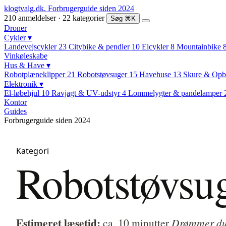
klogtvalg.dk
.
Forbrugerguide siden 2024
210 anmeldelser · 22 kategorier
Søg
⌘K
Droner
Cykler
▾
Landevejscykler
23
Citybike & pendler
10
Elcykler
8
Mountainbike
Vinkøleskabe
Hus & Have
▾
Robotplæneklipper
21
Robotstøvsuger
15
Havehuse
13
Skure & Opb
Elektronik
▾
El-løbehjul
10
Ravjagt & UV-udstyr
4
Lommelygter & pandelamper
Kontor
Guides
Forbrugerguide siden 2024
Kategori
Robotstøvsu
Estimeret læsetid:
ca. 10 minutter
Drømmer du