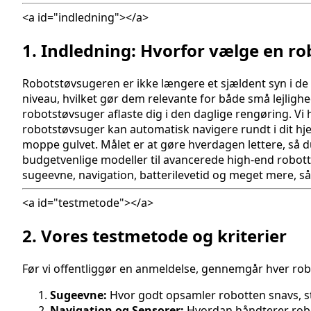
<a id="indledning"></a>
1. Indledning: Hvorfor vælge en r
Robotstøvsugeren er ikke længere et sjældent syn i de
niveau, hvilket gør dem relevante for både små lejligh
robotstøvsuger aflaste dig i den daglige rengøring. Vi
robotstøvsuger kan automatisk navigere rundt i dit hj
moppe gulvet. Målet er at gøre hverdagen lettere, så du
budgetvenlige modeller til avancerede high-end robott
sugeevne, navigation, batterilevetid og meget mere, så 
<a id="testmetode"></a>
2. Vores testmetode og kriterier
Før vi offentliggør en anmeldelse, gennemgår hver robo
Sugeevne:
Hvor godt opsamler robotten snavs, st
Navigation og Sensorer:
Hvordan håndterer robot