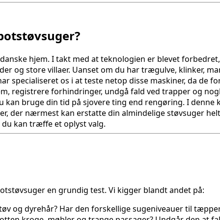
obotstøvsuger?
 danske hjem. I takt med at teknologien er blevet forbedre
eder og store villaer. Uanset om du har trægulve, klinker, 
 har specialiseret os i at teste netop disse maskiner, da de
em, registrere forhindringer, undgå fald ved trapper og n
 kan bruge din tid på sjovere ting end rengøring. I denne ka
er, der nærmest kan erstatte din almindelige støvsuger he
du kan træffe et oplyst valg.
tstøvsuger en grundig test. Vi kigger blandt andet på:
øv og dyrehår? Har den forskellige sugeniveauer til tæppe
ten kroge, møbler og trange passager? Undgår den at fald