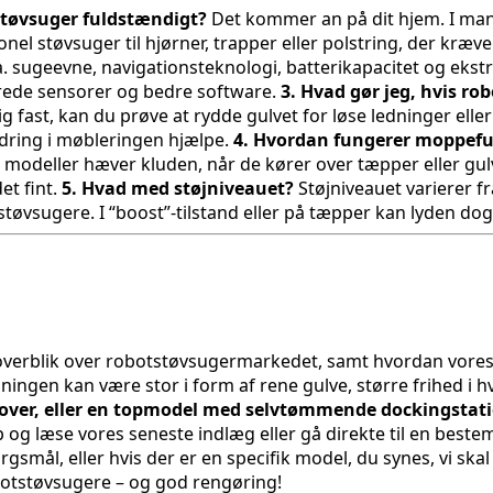
støvsuger fuldstændigt?
Det kommer an på dit hjem. I mang
onel støvsuger til hjørner, trapper eller polstring, der kræ
l.a. sugeevne, navigationsteknologi, batterikapacitet og 
rede sensorer og bedre software.
3. Hvad gør jeg, hvis rob
 fast, kan du prøve at rydde gulvet for løse ledninger elle
ndring i møbleringen hjælpe.
4. Hvordan fungerer moppef
odeller hæver kluden, når de kører over tæpper eller gulvt
et fint.
5. Hvad med støjniveauet?
Støjniveauet varierer f
e støvsugere. I “boost”-tilstand eller på tæpper kan lyden dog
dt overblik over robotstøvsugermarkedet, samt hvordan vore
ningen kan være stor i form af rene gulve, større frihed i
u sover, eller en topmodel med selvtømmende dockingstat
og læse vores seneste indlæg eller gå direkte til en bestemt
gsmål, eller hvis der er en specifik model, du synes, vi ska
otstøvsugere – og god rengøring!