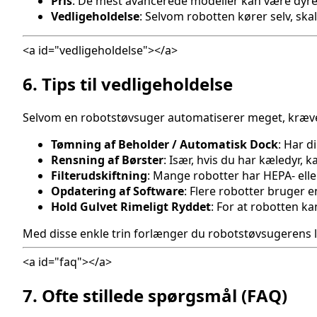
Pris
: De mest avancerede modeller kan være dyre
Vedligeholdelse
: Selvom robotten kører selv, skal
<a id="vedligeholdelse"></a>
6. Tips til vedligeholdelse
Selvom en robotstøvsuger automatiserer meget, kræves 
Tømning af Beholder / Automatisk Dock
: Har d
Rensning af Børster
: Især, hvis du har kæledyr, 
Filterudskiftning
: Mange robotter har HEPA- eller
Opdatering af Software
: Flere robotter bruger e
Hold Gulvet Rimeligt Ryddet
: For at robotten ka
Med disse enkle trin forlænger du robotstøvsugerens le
<a id="faq"></a>
7. Ofte stillede spørgsmål (FAQ)