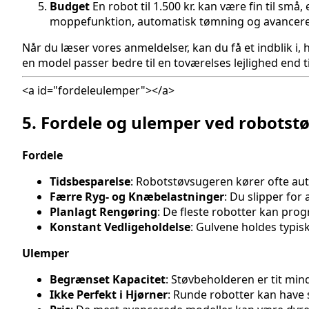
Budget
En robot til 1.500 kr. kan være fin til sm
moppefunktion, automatisk tømning og avanceret
Når du læser vores anmeldelser, kan du få et indblik i,
en model passer bedre til en toværelses lejlighed end til
<a id="fordeleulemper"></a>
5. Fordele og ulemper ved robotst
Fordele
Tidsbesparelse
: Robotstøvsugeren kører ofte auto
Færre Ryg- og Knæbelastninger
: Du slipper for 
Planlagt Rengøring
: De fleste robotter kan prog
Konstant Vedligeholdelse
: Gulvene holdes typi
Ulemper
Begrænset Kapacitet
: Støvbeholderen er tit mi
Ikke Perfekt i Hjørner
: Runde robotter kan have s