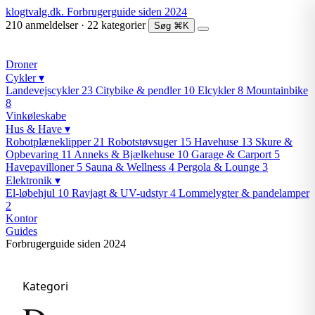
klogtvalg.dk
.
Forbrugerguide siden 2024
210 anmeldelser · 22 kategorier
Søg
⌘K
Droner
Cykler
▾
Landevejscykler
23
Citybike & pendler
10
Elcykler
8
Mountainbike
8
Vinkøleskabe
Hus & Have
▾
Robotplæneklipper
21
Robotstøvsuger
15
Havehuse
13
Skure &
Opbevaring
11
Anneks & Bjælkehuse
10
Garage & Carport
5
Havepavilloner
5
Sauna & Wellness
4
Pergola & Lounge
3
Elektronik
▾
El-løbehjul
10
Ravjagt & UV-udstyr
4
Lommelygter & pandelamper
2
Kontor
Guides
Forbrugerguide siden 2024
Kategori