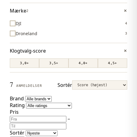
Mærke
2
DJI
4
Droneland
3
Klogtvalg-score
3,0+
3,5+
4,0+
4,5+
7
Sortér
ANMELDELSER
Brand
Rating
Pris
–
Sortér