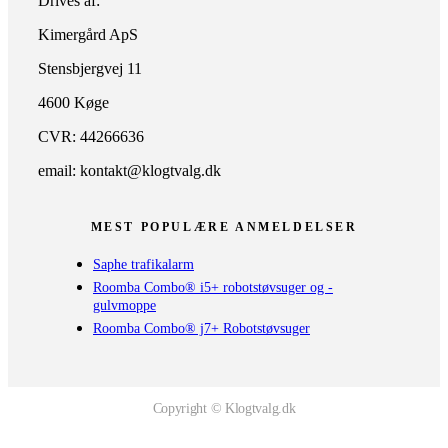
Drives af:
Kimergård ApS
Stensbjergvej 11
4600 Køge
CVR: 44266636
email: kontakt@klogtvalg.dk
MEST POPULÆRE ANMELDELSER
Saphe trafikalarm
Roomba Combo® i5+ robotstøvsuger og -
gulvmoppe
Roomba Combo® j7+ Robotstøvsuger
Copyright © Klogtvalg.dk