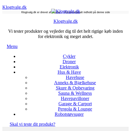
Klogtvalg.dk
Klogtvalg.dk er drevet af læsere – Annoncørbetalt indhold på denne side
Klogtvalg.dk
Vi tester produkter og vejleder dig til det helt rigtige køb inden
for elektronik og meget andet.
Menu
Cykler
Droner
Elektronik
Hus & Have
Havehuse
Anneks & Bjælkehuse
Skure & Opbevaring
Sauna & Wellness
Havepavilloner
Garage & Carport
Pergola & Lounge
Robotstøvsuger
Skal vi teste dit produkt?