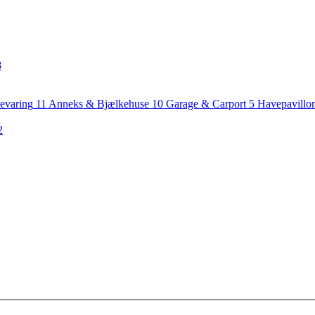
8
evaring
11
Anneks & Bjælkehuse
10
Garage & Carport
5
Havepavillo
2