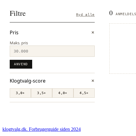
Filtre
0
ANMELDEL
Ryd alle
Pris
Maks. pris
ANVEND
Klogtvalg-score
3,0+
3,5+
4,0+
4,5+
klogtvalg.dk
.
Forbrugerguide siden 2024