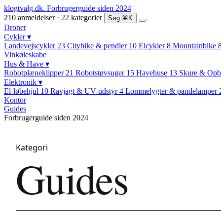
klogtvalg.dk
.
Forbrugerguide siden 2024
210 anmeldelser · 22 kategorier
Søg
⌘K
Droner
Cykler
▾
Landevejscykler
23
Citybike & pendler
10
Elcykler
8
Mountainbike
Vinkøleskabe
Hus & Have
▾
Robotplæneklipper
21
Robotstøvsuger
15
Havehuse
13
Skure & Opb
Elektronik
▾
El-løbehjul
10
Ravjagt & UV-udstyr
4
Lommelygter & pandelamper
Kontor
Guides
Forbrugerguide siden 2024
Kategori
Guides