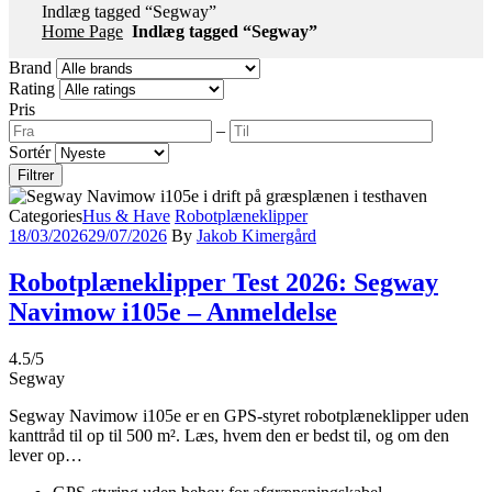
Indlæg tagged “Segway”
Home Page
Indlæg tagged “Segway”
Brand
Rating
Pris
–
Sortér
Filtrer
Categories
Hus & Have
Robotplæneklipper
18/03/2026
29/07/2026
By
Jakob Kimergård
Robotplæneklipper Test 2026: Segway
Navimow i105e – Anmeldelse
4.5
/5
Segway
Segway Navimow i105e er en GPS-styret robotplæneklipper uden
kanttråd til op til 500 m². Læs, hvem den er bedst til, og om den
lever op…