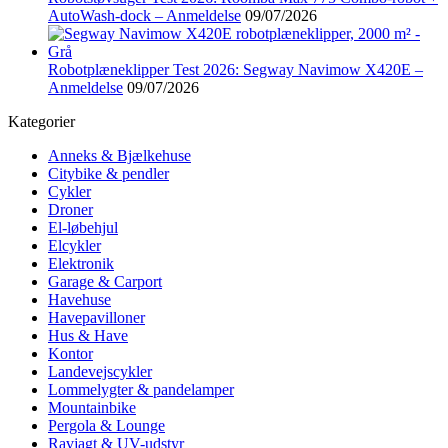
AutoWash-dock – Anmeldelse
09/07/2026
Robotplæneklipper Test 2026: Segway Navimow X420E –
Anmeldelse
09/07/2026
Kategorier
Anneks & Bjælkehuse
Citybike & pendler
Cykler
Droner
El-løbehjul
Elcykler
Elektronik
Garage & Carport
Havehuse
Havepavilloner
Hus & Have
Kontor
Landevejscykler
Lommelygter & pandelamper
Mountainbike
Pergola & Lounge
Ravjagt & UV-udstyr