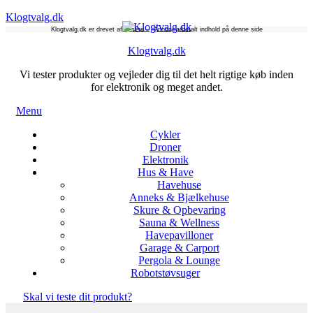
Klogtvalg.dk
Klogtvalg.dk er drevet af læsere – Annoncørbetalt indhold på denne side
Klogtvalg.dk
Vi tester produkter og vejleder dig til det helt rigtige køb inden
for elektronik og meget andet.
Menu
Cykler
Droner
Elektronik
Hus & Have
Havehuse
Anneks & Bjælkehuse
Skure & Opbevaring
Sauna & Wellness
Havepavilloner
Garage & Carport
Pergola & Lounge
Robotstøvsuger
Skal vi teste dit produkt?