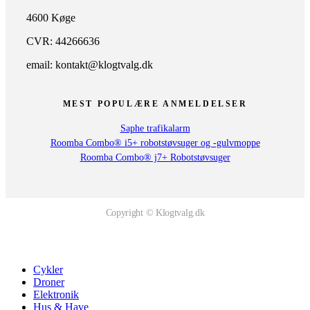
4600 Køge
CVR: 44266636
email: kontakt@klogtvalg.dk
MEST POPULÆRE ANMELDELSER
Saphe trafikalarm
Roomba Combo® i5+ robotstøvsuger og -gulvmoppe
Roomba Combo® j7+ Robotstøvsuger
Copyright © Klogtvalg.dk
Cykler
Droner
Elektronik
Hus & Have