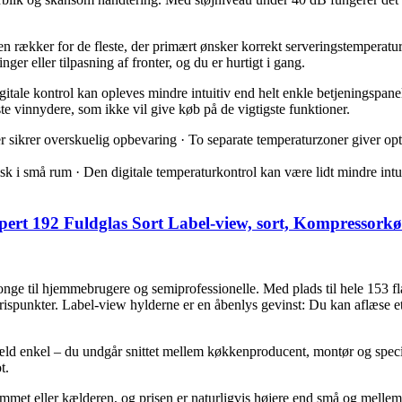
 rækker for de fleste, der primært ønsker korrekt serveringstemperatur 
ger eller tilpasning af fronter, og du er hurtigt i gang.
ale kontrol kan opleves mindre intuitiv end helt enkle betjeningspane
ste vinnydere, som ikke vil give køb på de vigtigste funktioner.
r sikrer overskuelig opbevaring · To separate temperaturzoner giver opt
 i små rum · Den digitale temperaturkontrol kan være lidt mindre int
rt 192 Fuldglas Sort Label-view, sort, Kompressorkøl
e til hjemmebrugere og semiprofessionelle. Med plads til hele 153 fla
rispunkter. Label-view hylderne er en åbenlys gevinst: Du kan aflæse eti
gæld enkel – du undgår snittet mellem køkkenproducent, montør og specia
t.
emmet eller kælderen, og prisen er naturligvis højere end små og melle