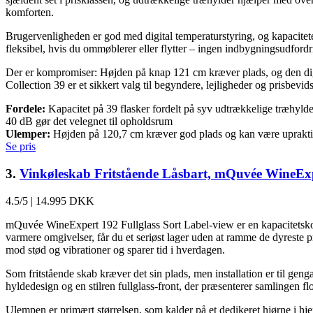
komforten.
Brugervenligheden er god med digital temperaturstyring, og kapaciteten
fleksibel, hvis du ommøblerer eller flytter – ingen indbygningsudfordrin
Der er kompromiser: Højden på knap 121 cm kræver plads, og den digit
Collection 39 er et sikkert valg til begyndere, lejligheder og prisbevid
Fordele:
Kapacitet på 39 flasker fordelt på syv udtrækkelige træhylde
40 dB gør det velegnet til opholdsrum
Ulemper:
Højden på 120,7 cm kræver god plads og kan være upraktisk
Se pris
3.
Vinkøleskab Fritstående Låsbart, mQuvée WineExpe
4.5/5
|
14.995 DKK
mQuvée WineExpert 192 Fullglass Sort Label-view er en kapacitetskong
varmere omgivelser, får du et seriøst lager uden at ramme de dyreste p
mod stød og vibrationer og sparer tid i hverdagen.
Som fritstående skab kræver det sin plads, men installation er til gen
hyldedesign og en stilren fullglass-front, der præsenterer samlingen flo
Ulempen er primært størrelsen, som kalder på et dedikeret hjørne i hj