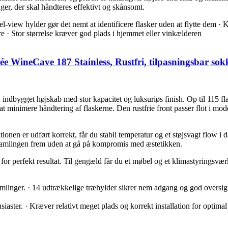
ger, der skal håndteres effektivt og skånsomt.
bel-view hylder gør det nemt at identificere flasker uden at flytte dem 
e · Stor størrelse kræver god plads i hjemmet eller vinkælderen
 WineCave 187 Stainless, Rustfri, tilpasningsbar sokk
indbygget højskab med stor kapacitet og luksuriøs finish. Op til 115 fl
at minimere håndtering af flaskerne. Den rustfrie front passer flot i m
allationen er udført korrekt, får du stabil temperatur og et støjsvagt flo
se samlingen frem uden at gå på kompromis med æstetikken.
n for perfekt resultat. Til gengæld får du et møbel og et klimastyringsv
samlinger. · 14 udtrækkelige træhylder sikrer nem adgang og god oversigt 
ter. · Kræver relativt meget plads og korrekt installation for optimal