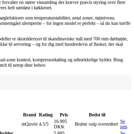
 forvalter en større vinsamling der kræver præcis styring over flere
res helt sømløst i køkkenet.
glefaktorer som temperaturstabilitet, antal zoner, støjniveau,
så gennemgået ulemperne – for ingen model er perfekt – så du kan træffe
modeller er skræddersyet til skandinaviske mål med 700 mm dørhøjde,
klar til servering – og for dig med hundredevis af flasker, der skal
dual-zone kontrol, kompressorkøling og udtrækkelige hylder. Brug
tch til netop dine behov.
Brand
Rating
Pris
Bedst til
16.995
Se
mQuvée
4.5/5
Bedste valg overordnet
DKK
pris
hylder,
5.895
Se