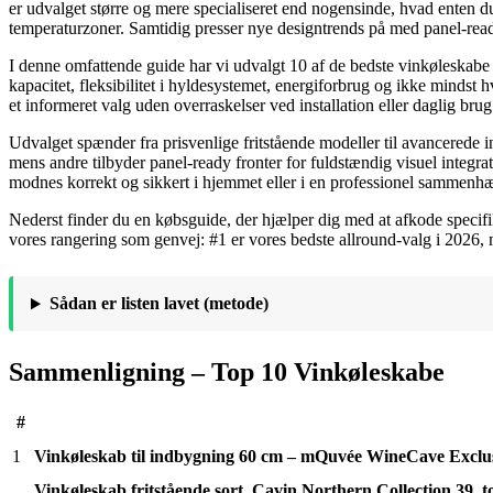
er udvalget større og mere specialiseret end nogensinde, hvad enten du
temperaturzoner. Samtidig presser nye designtrends på med panel-ready
I denne omfattende guide har vi udvalgt 10 af de bedste vinkøleskabe p
kapacitet, fleksibilitet i hyldesystemet, energiforbrug og ikke mindst
et informeret valg uden overraskelser ved installation eller daglig brug
Udvalget spænder fra prisvenlige fritstående modeller til avancerede
mens andre tilbyder panel-ready fronter for fuldstændig visuel integrati
modnes korrekt og sikkert i hjemmet eller i en professionel sammenh
Nederst finder du en købsguide, der hjælper dig med at afkode specif
vores rangering som genvej: #1 er vores bedste allround-valg i 2026, m
Sådan er listen lavet (metode)
Sammenligning – Top 10 Vinkøleskabe
#
1
Vinkøleskab til indbygning 60 cm – mQuvée WineCave Exclus
Vinkøleskab fritstående sort, Cavin Northern Collection 39, t