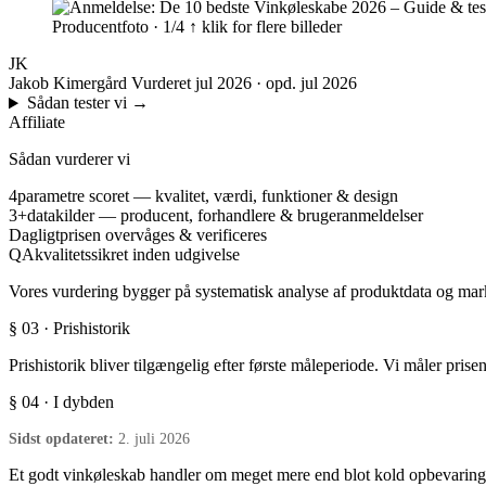
Producentfoto · 1/4
↑ klik for flere billeder
JK
Jakob Kimergård
Vurderet jul 2026 · opd. jul 2026
Sådan tester vi
→
Affiliate
Sådan vurderer vi
4
parametre scoret — kvalitet, værdi, funktioner & design
3+
datakilder — producent, forhandlere & brugeranmeldelser
Dagligt
prisen overvåges & verificeres
QA
kvalitetssikret inden udgivelse
Vores vurdering bygger på systematisk analyse af produktdata og marke
§ 03 · Prishistorik
Prishistorik bliver tilgængelig efter første måleperiode. Vi måler prise
§ 04 · I dybden
Sidst opdateret:
2. juli 2026
Et godt vinkøleskab handler om meget mere end blot kold opbevaring. 