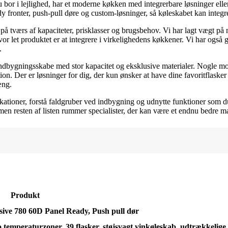
 bor i lejlighed, har et moderne køkken med integrerbare løsninger eller
 fronter, push-pull døre og custom-løsninger, så køleskabet kan integre
å tværs af kapaciteter, prisklasser og brugsbehov. Vi har lagt vægt på nø
 hvor let produktet er at integrere i virkelighedens køkkener. Vi har og
.
 indbygningsskabe med stor kapacitet og eksklusive materialer. Nogle 
on. Der er løsninger for dig, der kun ønsker at have dine favoritflasker 
æng.
ikationer, forstå faldgruber ved indbygning og udnytte funktioner som 
en resten af listen rummer specialister, der kan være et endnu bedre ma
Produkt
ive 780 60D Panel Ready, Push pull dør
o temperaturzoner, 39 flasker, støjsvagt vinkøleskab, udtrækkelige 