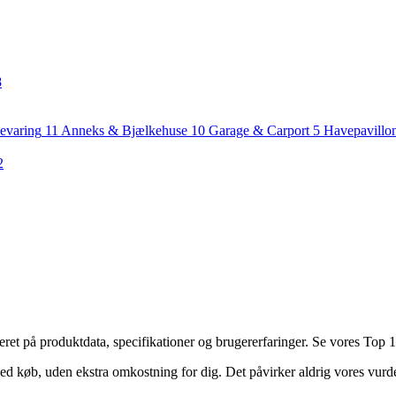
8
evaring
11
Anneks & Bjælkehuse
10
Garage & Carport
5
Havepavillo
2
et på produktdata, specifikationer og brugererfaringer. Se vores Top 10
ed køb, uden ekstra omkostning for dig. Det påvirker aldrig vores vurd