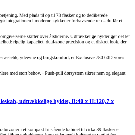
ning. Med plads til op til 78 flasker og to dedikerede
ør integrationen i moderne køkkener forbavsende ren – du får et
omgivelserne skifter over årstiderne. Udtrækkelige hylder gør det let
elhed: rigelig kapacitet, dual-zone præcision og et diskret look, der
erer æstetik, ydeevne og brugskomfort, er Exclusive 780 60D vores
samlere med stort behov. · Push-pull dørsystem sikrer nem og elegant
køleskab, udtrækkelige hylder, B:40 x H:120,7 x
urzoner i et kompakt fritstående kabinet til cirka 39 flasker er
nt i åbne opholdsrum, hvor et lavmælt lydtapet er vigtigt for