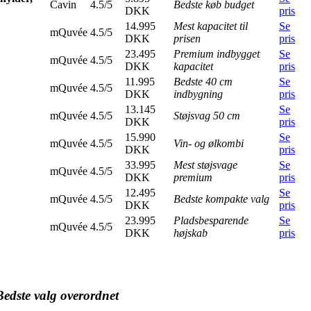
Cavin
4.5/5
Bedste køb budget
DKK
pris
14.995
Mest kapacitet til
Se
mQuvée
4.5/5
DKK
prisen
pris
23.495
Premium indbygget
Se
mQuvée
4.5/5
DKK
kapacitet
pris
11.995
Bedste 40 cm
Se
mQuvée
4.5/5
DKK
indbygning
pris
13.145
Se
mQuvée
4.5/5
Støjsvag 50 cm
DKK
pris
15.990
Se
mQuvée
4.5/5
Vin- og ølkombi
DKK
pris
33.995
Mest støjsvage
Se
mQuvée
4.5/5
DKK
premium
pris
12.495
Se
mQuvée
4.5/5
Bedste kompakte valg
DKK
pris
23.995
Pladsbesparende
Se
mQuvée
4.5/5
DKK
højskab
pris
Bedste valg overordnet