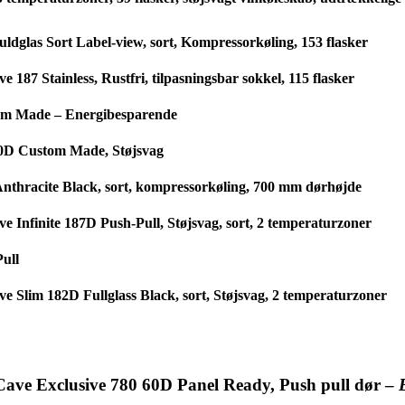
dglas Sort Label-view, sort, Kompressorkøling, 153 flasker
87 Stainless, Rustfri, tilpasningsbar sokkel, 115 flasker
tom Made – Energibesparende
50D Custom Made, Støjsvag
nthracite Black, sort, kompressorkøling, 700 mm dørhøjde
 Infinite 187D Push-Pull, Støjsvag, sort, 2 temperaturzoner
ull
 Slim 182D Fullglass Black, sort, Støjsvag, 2 temperaturzoner
Cave Exclusive 780 60D Panel Ready, Push pull dør –