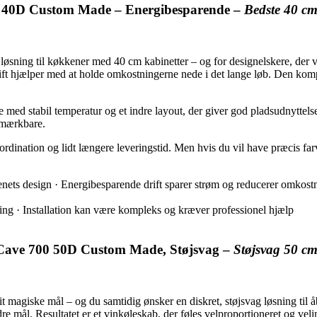
00 40D Custom Made – Energibesparende –
Bedste 40 c
ng til køkkener med 40 cm kabinetter – og for designelskere, der vil
drift hjælper med at holde omkostningerne nede i det lange løb. Den k
ed stabil temperatur og et indre layout, der giver god pladsudnyttelse t
 mærkbare.
dination og lidt længere leveringstid. Men hvis du vil have præcis farve
kenets design · Energibesparende drift sparer strøm og reducerer omkos
ing · Installation kan være kompleks og kræver professionel hjælp
eCave 700 50D Custom Made, Støjsvag –
Støjsvag 50 c
giske mål – og du samtidig ønsker en diskret, støjsvag løsning til åb
dre mål. Resultatet er et vinkøleskab, der føles velproportioneret og vel