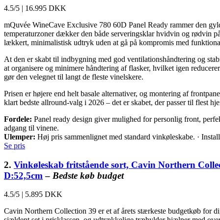
4.5/5
|
16.995 DKK
mQuvée WineCave Exclusive 780 60D Panel Ready rammer den gyldne mi
temperaturzoner dækker den både serveringsklar hvidvin og rødvin på
lækkert, minimalistisk udtryk uden at gå på kompromis med funktional
At den er skabt til indbygning med god ventilationshåndtering og stabi
at organisere og minimere håndtering af flasker, hvilket igen reducerer
gør den velegnet til langt de fleste vinelskere.
Prisen er højere end helt basale alternativer, og montering af front
klart bedste allround-valg i 2026 – det er skabet, der passer til flest 
Fordele:
Panel ready design giver mulighed for personlig front, perfekt
adgang til vinene.
Ulemper:
Høj pris sammenlignet med standard vinkøleskabe. · Instal
Se pris
2.
Vinkøleskab fritstående sort, Cavin Northern Collec
D:52,5cm
–
Bedste køb budget
4.5/5
|
5.895 DKK
Cavin Northern Collection 39 er et af årets stærkeste budgetkøb for di
sjældent set i prisklassen, og udtrækkelige træhylder hjælper med ove