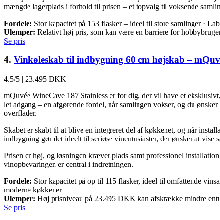
mængde lagerplads i forhold til prisen – et topvalg til voksende samlin
Fordele:
Stor kapacitet på 153 flasker – ideel til store samlinger · La
Ulemper:
Relativt høj pris, som kan være en barriere for hobbybruger
Se pris
4.
Vinkøleskab til indbygning 60 cm højskab – mQuvée
4.5/5
|
23.495 DKK
mQuvée WineCave 187 Stainless er for dig, der vil have et eksklusivt, 
let adgang – en afgørende fordel, når samlingen vokser, og du ønsker 
overflader.
Skabet er skabt til at blive en integreret del af køkkenet, og når inst
indbygning gør det ideelt til seriøse vinentusiaster, der ønsker at vi
Prisen er høj, og løsningen kræver plads samt professionel installatio
vinopbevaringen er central i indretningen.
Fordele:
Stor kapacitet på op til 115 flasker, ideel til omfattende vin
moderne køkkener.
Ulemper:
Høj prisniveau på 23.495 DKK kan afskrække mindre entusias
Se pris