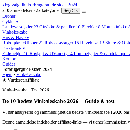
klogtvalg.dk
.
Forbrugerguide siden 2024
210 anmeldelser · 22 kategorier
Søg
⌘K
Droner
Cykler
▾
Landevejscykler
23
Citybike & pendler
10
Elcykler
8
Mountainbike
Vinkøleskabe
Hus & Have
▾
Robotplæneklipper
21
Robotstøvsuger
15
Havehuse
13
Skure & Opb
Elektronik
▾
El-løbehjul
10
Ravjagt & UV-udstyr
4
Lommelygter & pandelamper
Kontor
Guides
Forbrugerguide siden 2024
Hjem
·
Vinkøleskabe
★ Vurderet
Affiliate
Vinkøleskabe · Test 2026
De 10 bedste Vinkøleskabe 2026 – Guide & test
Vi har analyseret og sammenlignet de bedste Vinkøleskabe i 2026 baser
Denne anmeldelse indeholder affiliate-links — vi tjener kommission v