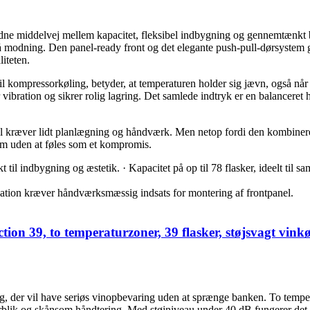
ddelvej mellem kapacitet, fleksibel indbygning og gennemtænkt betje
 modning. Den panel-ready front og det elegante push-pull-dørsystem g
iteten.
l kompressorkøling, betyder, at temperaturen holder sig jævn, også når 
 vibration og sikrer rolig lagring. Det samlede indtryk er en balanceret h
panel kræver lidt planlægning og håndværk. Men netop fordi den kombin
hjem uden at føles som et kompromis.
 til indbygning og æstetik. · Kapacitet på op til 78 flasker, ideelt til 
lation kræver håndværksmæssig indsats for montering af frontpanel.
tion 39, to temperaturzoner, 39 flasker, støjsvagt vin
g, der vil have seriøs vinopbevaring uden at sprænge banken. To temperat
rblik og skånsom håndtering. Med støjniveau under 40 dB fungerer det fi