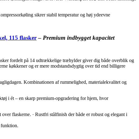
· Kompressorkøling sikrer stabil temperatur og høj ydeevne
el, 115 flasker
–
Premium indbygget kapacitet
asker fordelt på 14 udtrækkelige træhylder giver dig både overblik og
oderne køkkener og er mere modstandsdygtig over tid end billigere
w i dagligdagen. Kombinationen af rummelighed, materialekvalitet og
ærktøj i ét – en skarp premium-opgradering for hjem, hvor
over flaskerne. · Rustfri stålfinish der både er robust og elegant i
 funktion.