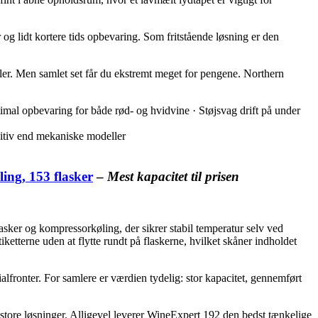
og lidt kortere tids opbevaring. Som fritstående løsning er den
ler. Men samlet set får du ekstremt meget for pengene. Northern
imal opbevaring for både rød- og hvidvine · Støjsvag drift på under
uitiv end mekaniske modeller
ing, 153 flasker
–
Mest kapacitet til prisen
sker og kompressorkøling, der sikrer stabil temperatur selv ved
ketterne uden at flytte rundt på flaskerne, hvilket skåner indholdet
lfronter. For samlere er værdien tydelig: stor kapacitet, gennemført
mstore løsninger. Alligevel leverer WineExpert 192 den bedst tænkelige