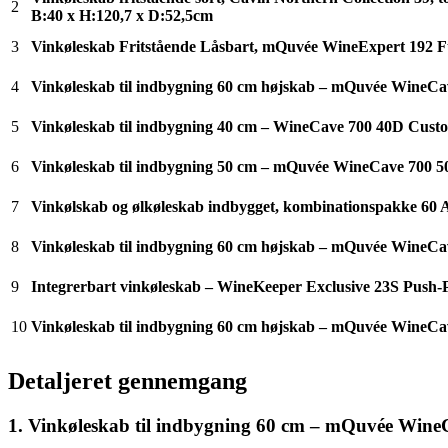
2
B:40 x H:120,7 x D:52,5cm
3
Vinkøleskab Fritstående Låsbart, mQuvée WineExpert 192 Ful
4
Vinkøleskab til indbygning 60 cm højskab – mQuvée WineCave 1
5
Vinkøleskab til indbygning 40 cm – WineCave 700 40D Cus
6
Vinkøleskab til indbygning 50 cm – mQuvée WineCave 700 
7
Vinkølskab og ølkøleskab indbygget, kombinationspakke 60 A
8
Vinkøleskab til indbygning 60 cm højskab – mQuvée WineCave
9
Integrerbart vinkøleskab – WineKeeper Exclusive 23S Push-P
10
Vinkøleskab til indbygning 60 cm højskab – mQuvée WineCave
Detaljeret gennemgang
1. Vinkøleskab til indbygning 60 cm – mQuvée Wine