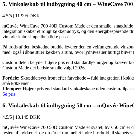
5. Vinkøleskab til indbygning 40 cm – WineCave 7
4.5/5
|
11.995 DKK
mQuvée WineCave 700 40D Custom Made er den smalle, smagfulde løsni
integration skaber et roligt køkkenudtryk, og den energibesparende 
vinkøleskabe simpelthen ikke passer.
På trods af den beskedne bredde leverer den en velfungerende vinzone m
med, også i åbne stuer-køkken-alrum, hvor lydniveauer hurtigt bliver
Custom-delen betyder højere pris end standardløsninger og kræver koor
Custom Made det bedste smalle valg i 2026.
Fordele:
Skræddersyet front efter farvekode – fuld integration i køk
små køkkener
Ulemper:
Højere pris end standard vinkøleskabe uden custom-tilpasn
Se pris
6. Vinkøleskab til indbygning 50 cm – mQuvée Win
4.5/5
|
13.145 DKK
mQuvée WineCave 700 50D Custom Made er svaret, hvis 50 cm er dit ma
resten af køkkenet, og du får et rummeligt indre i forhold til skabets y