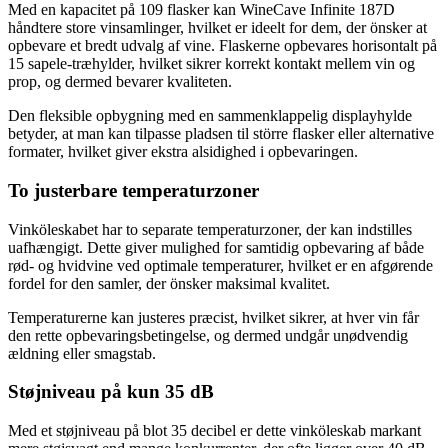
Med en kapacitet på 109 flasker kan WineCave Infinite 187D
håndtere store vinsamlinger, hvilket er ideelt for dem, der önsker at
opbevare et bredt udvalg af vine. Flaskerne opbevares horisontalt på
15 sapele-træhylder, hvilket sikrer korrekt kontakt mellem vin og
prop, og dermed bevarer kvaliteten.
Den fleksible opbygning med en sammenklappelig displayhylde
betyder, at man kan tilpasse pladsen til större flasker eller alternative
formater, hvilket giver ekstra alsidighed i opbevaringen.
To justerbare temperaturzoner
Vinköleskabet har to separate temperaturzoner, der kan indstilles
uafhængigt. Dette giver mulighed for samtidig opbevaring af både
rød- og hvidvine ved optimale temperaturer, hvilket er en afgørende
fordel for den samler, der önsker maksimal kvalitet.
Temperaturerne kan justeres præcist, hvilket sikrer, at hver vin får
den rette opbevaringsbetingelse, og dermed undgår unødvendig
ældning eller smagstab.
Støjniveau på kun 35 dB
Med et støjniveau på blot 35 decibel er dette vinköleskab markant