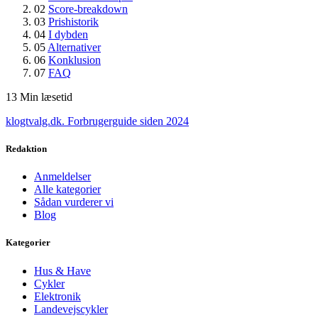
02
Score-breakdown
03
Prishistorik
04
I dybden
05
Alternativer
06
Konklusion
07
FAQ
13
Min læsetid
klogtvalg.dk
.
Forbrugerguide siden 2024
Redaktion
Anmeldelser
Alle kategorier
Sådan vurderer vi
Blog
Kategorier
Hus & Have
Cykler
Elektronik
Landevejscykler