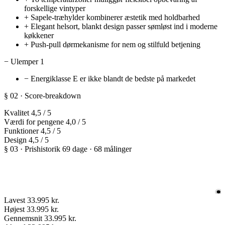
forskellige vintyper
+
Sapele-træhylder kombinerer æstetik med holdbarhed
+
Elegant helsort, blankt design passer sømløst ind i moderne
køkkener
+
Push-pull dørmekanisme for nem og stilfuld betjening
−
Ulemper
1
−
Energiklasse E er ikke blandt de bedste på markedet
§ 02 · Score-breakdown
Kvalitet
4,5
/ 5
Værdi for pengene
4,0
/ 5
Funktioner
4,5
/ 5
Design
4,5
/ 5
§ 03 · Prishistorik
69 dage · 68 målinger
Lavest
33.995 kr.
Højest
33.995 kr.
Gennemsnit
33.995 kr.