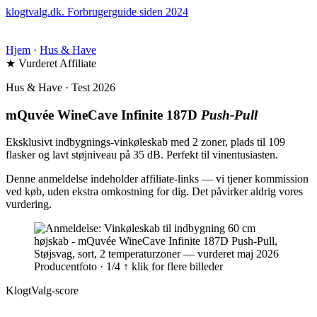
klogtvalg.dk
.
Forbrugerguide siden 2024
Hjem
·
Hus & Have
★ Vurderet
Affiliate
Hus & Have · Test 2026
mQuvée WineCave Infinite 187D
Push-Pull
Eksklusivt indbygnings-vinkøleskab med 2 zoner, plads til 109
flasker og lavt støjniveau på 35 dB. Perfekt til vinentusiasten.
Denne anmeldelse indeholder affiliate-links — vi tjener kommission
ved køb, uden ekstra omkostning for dig. Det påvirker aldrig vores
vurdering.
Producentfoto · 1/4
↑ klik for flere billeder
KlogtValg-score