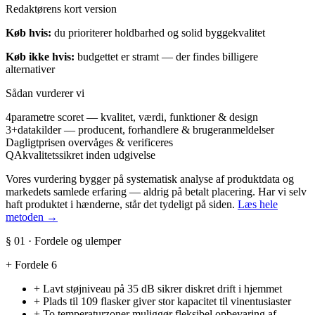
Redaktørens kort version
Køb hvis:
du prioriterer holdbarhed og solid byggekvalitet
Køb ikke hvis:
budgettet er stramt — der findes billigere
alternativer
Sådan vurderer vi
4
parametre scoret — kvalitet, værdi, funktioner & design
3+
datakilder — producent, forhandlere & brugeranmeldelser
Dagligt
prisen overvåges & verificeres
QA
kvalitetssikret inden udgivelse
Vores vurdering bygger på systematisk analyse af produktdata og
markedets samlede erfaring — aldrig på betalt placering. Har vi selv
haft produktet i hænderne, står det tydeligt på siden.
Læs hele
metoden →
§ 01 · Fordele og ulemper
+
Fordele
6
+
Lavt støjniveau på 35 dB sikrer diskret drift i hjemmet
+
Plads til 109 flasker giver stor kapacitet til vinentusiaster
+
To temperaturzoner muliggør fleksibel opbevaring af