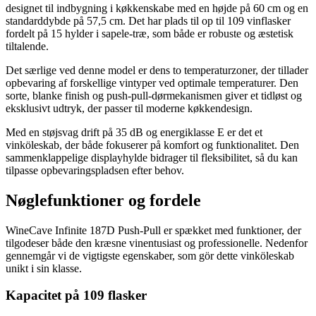
designet til indbygning i køkkenskabe med en højde på 60 cm og en
standarddybde på 57,5 cm. Det har plads til op til 109 vinflasker
fordelt på 15 hylder i sapele-træ, som både er robuste og æstetisk
tiltalende.
Det særlige ved denne model er dens to temperaturzoner, der tillader
opbevaring af forskellige vintyper ved optimale temperaturer. Den
sorte, blanke finish og push-pull-dørmekanismen giver et tidløst og
eksklusivt udtryk, der passer til moderne køkkendesign.
Med en støjsvag drift på 35 dB og energiklasse E er det et
vinköleskab, der både fokuserer på komfort og funktionalitet. Den
sammenklappelige displayhylde bidrager til fleksibilitet, så du kan
tilpasse opbevaringspladsen efter behov.
Nøglefunktioner og fordele
WineCave Infinite 187D Push-Pull er spækket med funktioner, der
tilgodeser både den kræsne vinentusiast og professionelle. Nedenfor
gennemgår vi de vigtigste egenskaber, som gör dette vinköleskab
unikt i sin klasse.
Kapacitet på 109 flasker