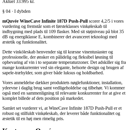
Aktuel
33.995 kr.
§ 04 · I dybden
mQuvée WineCave Infinite 187D Push-Pull
scorer 4,2/5 i vores
vurdering og fremstår som et førsteklasses vinkøleskab til
indbygning med plads til 109 flasker. Med sit støjniveau på blot 35
dB og energiklasse E, kombinerer det avanceret teknologi med
æstetik og funktionalitet.
Dette vinköleskab henvender sig til kræsne vinentusiaster og
professionelle, der ønsker en pålidelig og fleksibel løsning til
opbevaring af vin i to separate temperaturzoner. Det adskiller sig fra
mange konkurrenter ved sin elegante, helsorte design og brugen af
sapele-træhylder, som giver både luksus og holdbarhed.
Vores anmeldelse dækker produktets nøglefunktioner, installation,
ydeevne i daglig brug samt vedligeholdelse og tilbehør. Vi kommer
også med en sammenligning til relevante konkurrenter for at give et
komplet billede af dets position på markedet.
Samlet set vurderer vi, at WineCave Infinite 187D Push-Pull er et
robust og stilfuldt vinkøleskab, der leverer både funktionalitet og
æstetik til en høj men rimelig pris.