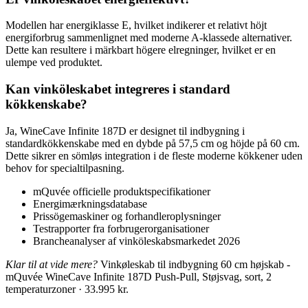
Modellen har energiklasse E, hvilket indikerer et relativt höjt
energiforbrug sammenlignet med moderne A-klassede alternativer.
Dette kan resultere i märkbart högere elregninger, hvilket er en
ulempe ved produktet.
Kan vinköleskabet integreres i standard
kökkenskabe?
Ja, WineCave Infinite 187D er designet til indbygning i
standardkökkenskabe med en dybde på 57,5 cm og höjde på 60 cm.
Dette sikrer en sömløs integration i de fleste moderne kökkener uden
behov for specialtilpasning.
mQuvée officielle produktspecifikationer
Energimærkningsdatabase
Prissögemaskiner og forhandleroplysninger
Testrapporter fra forbrugerorganisationer
Brancheanalyser af vinköleskabsmarkedet 2026
Klar til at vide mere?
Vinkøleskab til indbygning 60 cm højskab -
mQuvée WineCave Infinite 187D Push-Pull, Støjsvag, sort, 2
temperaturzoner · 33.995 kr.