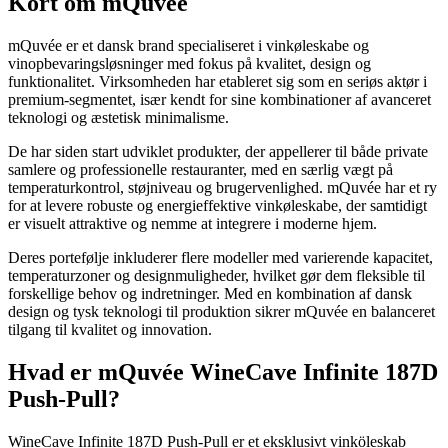
Kort om mQuvée
mQuvée er et dansk brand specialiseret i vinkøleskabe og
vinopbevaringsløsninger med fokus på kvalitet, design og
funktionalitet. Virksomheden har etableret sig som en seriøs aktør i
premium-segmentet, især kendt for sine kombinationer af avanceret
teknologi og æstetisk minimalisme.
De har siden start udviklet produkter, der appellerer til både private
samlere og professionelle restauranter, med en særlig vægt på
temperaturkontrol, støjniveau og brugervenlighed. mQuvée har et ry
for at levere robuste og energieffektive vinkøleskabe, der samtidigt
er visuelt attraktive og nemme at integrere i moderne hjem.
Deres portefølje inkluderer flere modeller med varierende kapacitet,
temperaturzoner og designmuligheder, hvilket gør dem fleksible til
forskellige behov og indretninger. Med en kombination af dansk
design og tysk teknologi til produktion sikrer mQuvée en balanceret
tilgang til kvalitet og innovation.
Hvad er mQuvée WineCave Infinite 187D
Push-Pull?
WineCave Infinite 187D Push-Pull er et eksklusivt vinköleskab