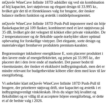
mQuvée WineCave Infinite 187D adskiller sig ved sin kombination
af höj kapacitet, lavt støjniveau og elegant design til 33.995 kr.,
hvilket gör det til et försteklasses valg for brugere, der önsker
balance mellem funktion og æstetik i middelprissegmentet.
mQuvée WineCave Infinite 187D Push-Pull imponerer med sin höje
flaskekapacitet på 109 flasker, kombineret med et lavt støjniveau på
35 dB, hvilket gör det velegnet til kökket eller private vinkældre. De
2 temperaturzoner og de fleksible sapele-træhylder sikrer optimal
opbevaring for forskellige vintyper. Det elegante, sorte design og
materialevalget fremhæver produktets premium-karakter.
Begrænsninger inkluderer energiklasse E, som placerer produktet i
den lavere ende af energieffektivitet, og prisen på 33.995 kr., der
placerer det i den övre ende af markedet. Det passer bedst til
vinentusiaster, der önsker et eksklusivt indbygningsskab, men det er
mindre relevant for budgetbevidste köbere eller dem med krav til lav
energiforbrug.
Vi anbefaler klart mQuvée WineCave Infinite 187D Push-Pull til
brugere, der prioriterer støjsvag drift, stor kapacitet og æstetik i et
indbygningsvenligt vinköleskab. Hvis du söger höj kvalitet og
fleksibilitet og er villig til at acceptere höjere energiforbrug, er dette
et af de bedste valg i 2026.