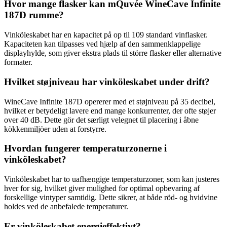
Hvor mange flasker kan mQuvée WineCave Infinite
187D rumme?
Vinköleskabet har en kapacitet på op til 109 standard vinflasker.
Kapaciteten kan tilpasses ved hjælp af den sammenklappelige
displayhylde, som giver ekstra plads til större flasker eller alternative
formater.
Hvilket støjniveau har vinköleskabet under drift?
WineCave Infinite 187D opererer med et støjniveau på 35 decibel,
hvilket er betydeligt lavere end mange konkurrenter, der ofte støjer
over 40 dB. Dette gör det særligt velegnet til placering i åbne
kökkenmiljöer uden at forstyrre.
Hvordan fungerer temperaturzonerne i
vinköleskabet?
Vinköleskabet har to uafhængige temperaturzoner, som kan justeres
hver for sig, hvilket giver mulighed for optimal opbevaring af
forskellige vintyper samtidig. Dette sikrer, at både röd- og hvidvine
holdes ved de anbefalede temperaturer.
Er vinköleskabet energieffektivt?