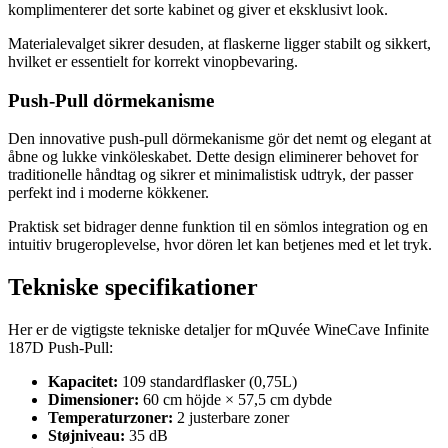
komplimenterer det sorte kabinet og giver et eksklusivt look.
Materialevalget sikrer desuden, at flaskerne ligger stabilt og sikkert,
hvilket er essentielt for korrekt vinopbevaring.
Push-Pull dörmekanisme
Den innovative push-pull dörmekanisme gör det nemt og elegant at
åbne og lukke vinköleskabet. Dette design eliminerer behovet for
traditionelle håndtag og sikrer et minimalistisk udtryk, der passer
perfekt ind i moderne kökkener.
Praktisk set bidrager denne funktion til en sömlos integration og en
intuitiv brugeroplevelse, hvor dören let kan betjenes med et let tryk.
Tekniske specifikationer
Her er de vigtigste tekniske detaljer for mQuvée WineCave Infinite
187D Push-Pull:
Kapacitet:
109 standardflasker (0,75L)
Dimensioner:
60 cm höjde × 57,5 cm dybde
Temperaturzoner:
2 justerbare zoner
Støjniveau:
35 dB