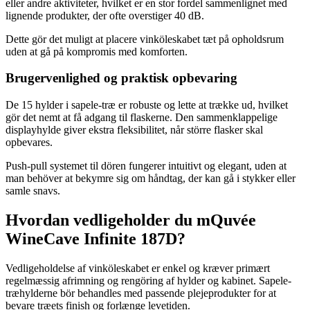
eller andre aktiviteter, hvilket er en stor fordel sammenlignet med
lignende produkter, der ofte overstiger 40 dB.
Dette gör det muligt at placere vinköleskabet tæt på opholdsrum
uden at gå på kompromis med komforten.
Brugervenlighed og praktisk opbevaring
De 15 hylder i sapele-træ er robuste og lette at trække ud, hvilket
gör det nemt at få adgang til flaskerne. Den sammenklappelige
displayhylde giver ekstra fleksibilitet, når större flasker skal
opbevares.
Push-pull systemet til dören fungerer intuitivt og elegant, uden at
man behöver at bekymre sig om håndtag, der kan gå i stykker eller
samle snavs.
Hvordan vedligeholder du mQuvée
WineCave Infinite 187D?
Vedligeholdelse af vinköleskabet er enkel og kræver primært
regelmæssig afrimning og rengöring af hylder og kabinet. Sapele-
træhylderne bör behandles med passende plejeprodukter for at
bevare træets finish og forlænge levetiden.