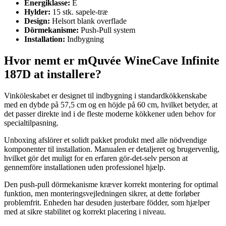
Energiklasse:
E
Hylder:
15 stk. sapele-træ
Design:
Helsort blank overflade
Dörmekanisme:
Push-Pull system
Installation:
Indbygning
Hvor nemt er mQuvée WineCave Infinite
187D at installere?
Vinköleskabet er designet til indbygning i standardkökkenskabe
med en dybde på 57,5 cm og en höjde på 60 cm, hvilket betyder, at
det passer direkte ind i de fleste moderne kökkener uden behov for
specialtilpasning.
Unboxing afslörer et solidt pakket produkt med alle nödvendige
komponenter til installation. Manualen er detaljeret og brugervenlig,
hvilket gör det muligt for en erfaren gör-det-selv person at
gennemföre installationen uden professionel hjælp.
Den push-pull dörmekanisme kræver korrekt montering for optimal
funktion, men monteringsvejledningen sikrer, at dette forløber
problemfrit. Enheden har desuden justerbare födder, som hjælper
med at sikre stabilitet og korrekt placering i niveau.