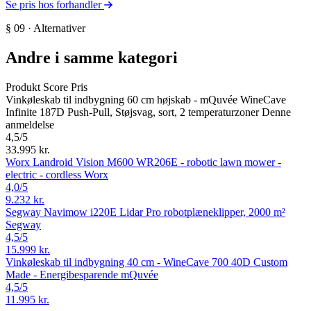
Se pris hos forhandler
§ 09 · Alternativer
Andre i samme kategori
Produkt
Score
Pris
Vinkøleskab til indbygning 60 cm højskab - mQuvée WineCave
Infinite 187D Push-Pull, Støjsvag, sort, 2 temperaturzoner
Denne
anmeldelse
4,5
/5
33.995 kr.
Worx Landroid Vision M600 WR206E - robotic lawn mower -
electric - cordless
Worx
4,0
/5
9.232 kr.
Segway Navimow i220E Lidar Pro robotplæneklipper, 2000 m²
Segway
4,5
/5
15.999 kr.
Vinkøleskab til indbygning 40 cm - WineCave 700 40D Custom
Made - Energibesparende
mQuvée
4,5
/5
11.995 kr.