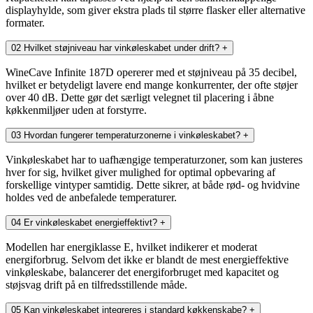
displayhylde, som giver ekstra plads til større flasker eller alternative
formater.
02
Hvilket støjniveau har vinkøleskabet under drift?
+
WineCave Infinite 187D opererer med et støjniveau på 35 decibel,
hvilket er betydeligt lavere end mange konkurrenter, der ofte støjer
over 40 dB. Dette gør det særligt velegnet til placering i åbne
køkkenmiljøer uden at forstyrre.
03
Hvordan fungerer temperaturzonerne i vinkøleskabet?
+
Vinkøleskabet har to uafhængige temperaturzoner, som kan justeres
hver for sig, hvilket giver mulighed for optimal opbevaring af
forskellige vintyper samtidig. Dette sikrer, at både rød- og hvidvine
holdes ved de anbefalede temperaturer.
04
Er vinkøleskabet energieffektivt?
+
Modellen har energiklasse E, hvilket indikerer et moderat
energiforbrug. Selvom det ikke er blandt de mest energieffektive
vinkøleskabe, balancerer det energiforbruget med kapacitet og
støjsvag drift på en tilfredsstillende måde.
05
Kan vinkøleskabet integreres i standard køkkenskabe?
+