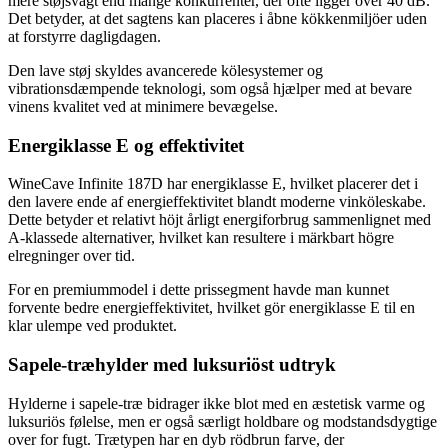
mere støjsvagt end mange konkurrenter, der ofte ligger over 40 dB.
Det betyder, at det sagtens kan placeres i åbne kökkenmiljöer uden
at forstyrre dagligdagen.
Den lave støj skyldes avancerede kölesystemer og
vibrationsdæmpende teknologi, som også hjælper med at bevare
vinens kvalitet ved at minimere bevægelse.
Energiklasse E og effektivitet
WineCave Infinite 187D har energiklasse E, hvilket placerer det i
den lavere ende af energieffektivitet blandt moderne vinköleskabe.
Dette betyder et relativt höjt årligt energiforbrug sammenlignet med
A-klassede alternativer, hvilket kan resultere i märkbart högre
elregninger over tid.
For en premiummodel i dette prissegment havde man kunnet
forvente bedre energieffektivitet, hvilket gör energiklasse E til en
klar ulempe ved produktet.
Sapele-træhylder med luksuriöst udtryk
Hylderne i sapele-træ bidrager ikke blot med en æstetisk varme og
luksuriös følelse, men er også særligt holdbare og modstandsdygtige
over for fugt. Trætypen har en dyb rödbrun farve, der