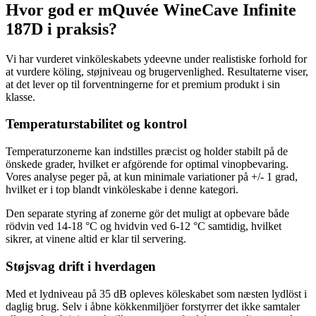
Hvor god er mQuvée WineCave Infinite
187D i praksis?
Vi har vurderet vinköleskabets ydeevne under realistiske forhold for
at vurdere köling, støjniveau og brugervenlighed. Resultaterne viser,
at det lever op til forventningerne for et premium produkt i sin
klasse.
Temperaturstabilitet og kontrol
Temperaturzonerne kan indstilles præcist og holder stabilt på de
önskede grader, hvilket er afgörende for optimal vinopbevaring.
Vores analyse peger på, at kun minimale variationer på +/- 1 grad,
hvilket er i top blandt vinköleskabe i denne kategori.
Den separate styring af zonerne gör det muligt at opbevare både
rödvin ved 14-18 °C og hvidvin ved 6-12 °C samtidig, hvilket
sikrer, at vinene altid er klar til servering.
Støjsvag drift i hverdagen
Med et lydniveau på 35 dB opleves köleskabet som næsten lydlöst i
daglig brug. Selv i åbne kökkenmiljöer forstyrrer det ikke samtaler