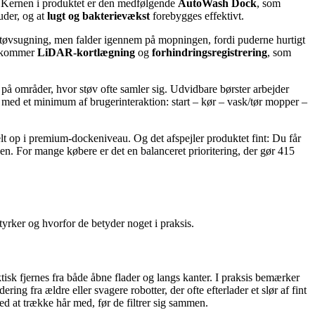
ft. Kernen i produktet er den medfølgende
AutoWash Dock
, som
uder, og at
lugt og bakterievækst
forebygges effektivt.
støvsugning, men falder igennem på mopningen, fordi puderne hurtigt
il kommer
LiDAR-kortlægning
og
forhindringsregistrering
, som
å områder, hvor støv ofte samler sig. Udvidbare børster arbejder
 med et minimum af brugerinteraktion: start – kør – vask/tør mopper –
t op i premium-dockeniveau. Og det afspejler produktet fint: Du får
n. For mange købere er det en balanceret prioritering, der gør 415
rker og hvorfor de betyder noget i praksis.
isk fjernes fra både åbne flader og langs kanter. I praksis bemærker
ing fra ældre eller svagere robotter, der ofte efterlader et slør af fint
 at trække hår med, før de filtrer sig sammen.