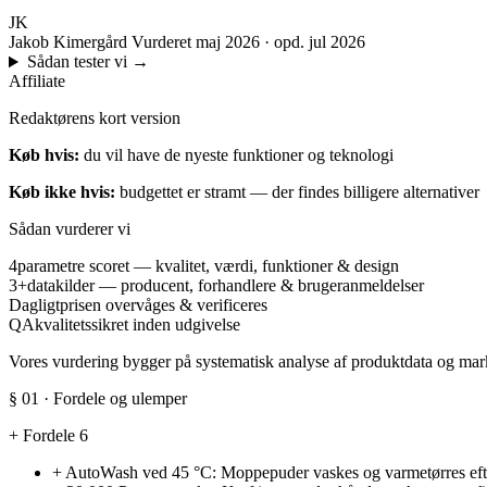
JK
Jakob Kimergård
Vurderet maj 2026 · opd. jul 2026
Sådan tester vi
→
Affiliate
Redaktørens kort version
Køb hvis:
du vil have de nyeste funktioner og teknologi
Køb ikke hvis:
budgettet er stramt — der findes billigere alternativer
Sådan vurderer vi
4
parametre scoret — kvalitet, værdi, funktioner & design
3+
datakilder — producent, forhandlere & brugeranmeldelser
Dagligt
prisen overvåges & verificeres
QA
kvalitetssikret inden udgivelse
Vores vurdering bygger på systematisk analyse af produktdata og marke
§ 01 · Fordele og ulemper
+
Fordele
6
+
AutoWash ved 45 °C: Moppepuder vaskes og varmetørres efter 