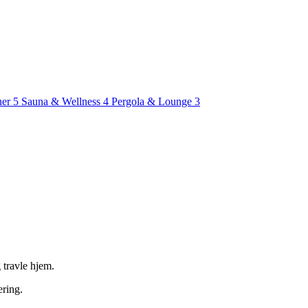
ner
5
Sauna & Wellness
4
Pergola & Lounge
3
travle hjem.
ering.