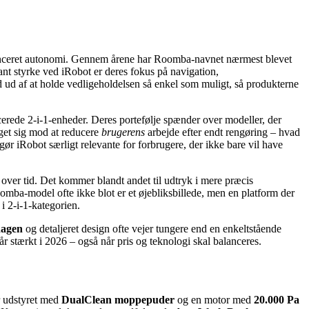
avanceret autonomi. Gennem årene har Roomba-navnet nærmest blevet
t styrke ved iRobot er deres fokus på navigation,
 ud af at holde vedligeholdelsen så enkel som muligt, så produkterne
ncerede 2-i-1-enheder. Deres portefølje spænder over modeller, der
æget sig mod at reducere
brugerens
arbejde efter endt rengøring – hvad
ør iRobot særligt relevante for forbrugere, der ikke bare vil have
over tid. Det kommer blandt andet til udtryk i mere præcis
omba-model ofte ikke blot er et øjebliksbillede, men en platform der
i 2-i-1-kategorien.
rdagen
og detaljeret design ofte vejer tungere end en enkeltstående
r stærkt i 2026 – også når pris og teknologi skal balanceres.
r udstyret med
DualClean moppepuder
og en motor med
20.000 Pa