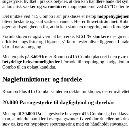
sugestyrke, hvilket i praksis betyder, at den kan håndtere både det s
automatisk
vasker og varmetørrer
moppepuderne ved
45 °C
efter h
Det unikke ved 415 Combo i sin prisklasse er netop
moppehygiejne
bliver beskidte og skal vaskes manuelt. Her er flowet strømlinet: Robo
øger sandsynligheden for, at du kan starte en rengøring uden forudgåen
Formfaktoren er også værd at bemærke: Et
21 % slankere
design end
effektivt langs lister og i hjørner, så færre rester bliver liggende. I p
klar til næste omgang.
Med en pris på
3.699 kr.
er Roomba 415 Combo placeret i den øvre del
betydelige bekvemmeligheder
i forhold til mopning og navigation, 
Combo til en oplagt kandidat.
Nøglefunktioner og fordele
Roomba Plus 415 Combo samler en række funktioner, der er målrettet d
20.000 Pa sugestyrke til dagligdynd og dyrehår
Med op til
20.000 Pa
i sugestyrke bevæger 415 Combo sig i en klasse, 
man, at mindre partikler i overgangszoner, fx ved dørtrin eller omkring 
støv og kræver hyppigere spotrengøring med en håndholdt støvsuger. H