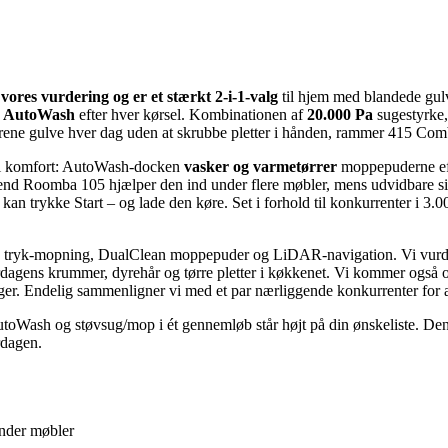
res vurdering og er et stærkt 2-i-1-valg
til hjem med blandede gulv
C AutoWash
efter hver kørsel. Kombinationen af
20.000 Pa
sugestyrke
 rene gulve hver dag uden at skrubbe pletter i hånden, rammer 415 Combo
sfri komfort: AutoWash-docken
vasker og varmetørrer
moppepuderne eft
nd Roomba 105 hjælper den ind under flere møbler, mens udvidbare sideb
kan trykke Start – og lade den køre. Set i forhold til konkurrenter i 3.0
tryk-mopning, DualClean moppepuder og LiDAR-navigation. Vi vur
verdagens krummer, dyrehår og tørre pletter i køkkenet. Vi kommer også
nger. Endelig sammenligner vi med et par nærliggende konkurrenter for at
 AutoWash og støvsug/mop i ét gennemløb står højt på din ønskeliste. 
rdagen.
nder møbler