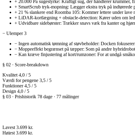
+
20.000 Pa sugestyrke: Kraftigt sug, der håndterer krummer, fi
+
SmartScrub tryk-mopning: Lægger ekstra tryk på indtørrede pl
+
21 % slankere end Roomba 105: Kommer lettere under lave mø
+
LiDAR-kortlægning + obstacle-detection: Kører uden om ledni
+
Udvidbare sidebørster: Trækker snavs væk fra kanter og hjørner
−
Ulemper
3
−
Ingen automatisk tømning af støvbeholder: Docken fokuserer
−
Moppeeffekt begrænset på tæpper: Som på andre hybridrobott
−
Kan kræve finjustering af kort/rumzoner: For at undgå småkol
§ 02 · Score-breakdown
Kvalitet
4,0
/ 5
Værdi for pengene
3,5
/ 5
Funktioner
4,5
/ 5
Design
4,0
/ 5
§ 03 · Prishistorik
78 dage · 77 målinger
Lavest
3.699 kr.
Højest
3.699 kr.