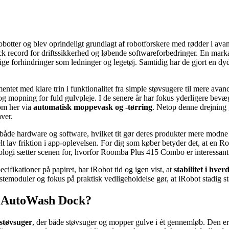
robotter og blev oprindeligt grundlagt af robotforskere med rødder i 
 record for driftssikkerhed og løbende softwareforbedringer. En markan
ge forhindringer som ledninger og legetøj. Samtidig har de gjort en dyd
entet med klare trin i funktionalitet fra simple støvsugere til mere ava
 og mopning for fuld gulvpleje. I de senere år har fokus yderligere bev
som her via
automatisk moppevask og -tørring
. Netop denne drejning g
ver.
 både hardware og software, hvilket tit gør deres produkter mere modne 
t lav friktion i app-oplevelsen. For dig som køber betyder det, at en Ro
ologi sætter scenen for, hvorfor Roomba Plus 415 Combo er interessant 
ifikationer på papiret, har iRobot tid og igen vist, at
stabilitet i hve
emoduler og fokus på praktisk vedligeholdelse gør, at iRobot stadig stå
+ AutoWash Dock?
tstøvsuger
, der både støvsuger og mopper gulve i ét gennemløb. Den e