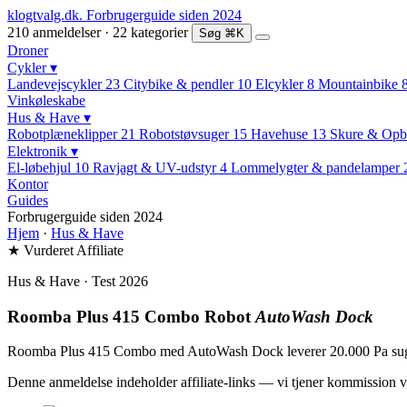
klogtvalg.dk
.
Forbrugerguide siden 2024
210 anmeldelser · 22 kategorier
Søg
⌘K
Droner
Cykler
▾
Landevejscykler
23
Citybike & pendler
10
Elcykler
8
Mountainbike
Vinkøleskabe
Hus & Have
▾
Robotplæneklipper
21
Robotstøvsuger
15
Havehuse
13
Skure & Opb
Elektronik
▾
El-løbehjul
10
Ravjagt & UV-udstyr
4
Lommelygter & pandelamper
Kontor
Guides
Forbrugerguide siden 2024
Hjem
·
Hus & Have
★ Vurderet
Affiliate
Hus & Have · Test 2026
Roomba Plus 415 Combo Robot
AutoWash Dock
Roomba Plus 415 Combo med AutoWash Dock leverer 20.000 Pa sug og
Denne anmeldelse indeholder affiliate-links — vi tjener kommission v