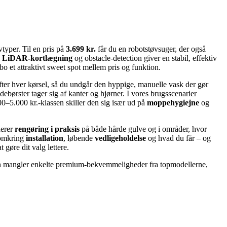
typer. Til en pris på
3.699 kr.
får du en robotstøvsuger, der også
,
LiDAR-kortlægning
og obstacle-detection giver en stabil, effektiv
 et attraktivt sweet spot mellem pris og funktion.
er hver kørsel, så du undgår den hyppige, manuelle vask der gør
ørster tager sig af kanter og hjørner. I vores brugsscenarier
00–5.000 kr.-klassen skiller den sig især ud på
moppehygiejne
og
derer
rengøring i praksis
på både hårde gulve og i områder, hvor
 omkring
installation
, løbende
vedligeholdelse
og hvad du får – og
 gøre dit valg lettere.
Den mangler enkelte premium-bekvemmeligheder fra topmodellerne,