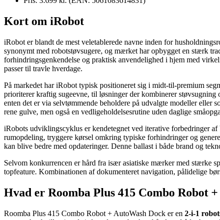
Pris: 3.699 kr. (EAN: 5061083614831)
Kort om iRobot
iRobot er blandt de mest veletablerede navne inden for husholdnings
synonymt med robotstøvsugere, og mærket har opbygget en stærk track
forhindringsgenkendelse og praktisk anvendelighed i hjem med virkeli
passer til travle hverdage.
På markedet har iRobot typisk positioneret sig i midt-til-premium segm
prioriterer kraftig sugeevne, til løsninger der kombinerer støvsugning
enten det er via selvtømmende beholdere på udvalgte modeller eller 
rene gulve, men også en vedligeholdelsesrutine uden daglige småopga
iRobots udviklingscyklus er kendetegnet ved iterative forbedringer af
rumopdeling, tryggere kørsel omkring typiske forhindringer og generel
kan blive bedre med opdateringer. Denne ballast i både brand og tekn
Selvom konkurrencen er hård fra især asiatiske mærker med stærke spec
topfeature. Kombinationen af dokumenteret navigation, pålidelige børst
Hvad er Roomba Plus 415 Combo Robot 
Roomba Plus 415 Combo Robot + AutoWash Dock er en
2-i-1 robo