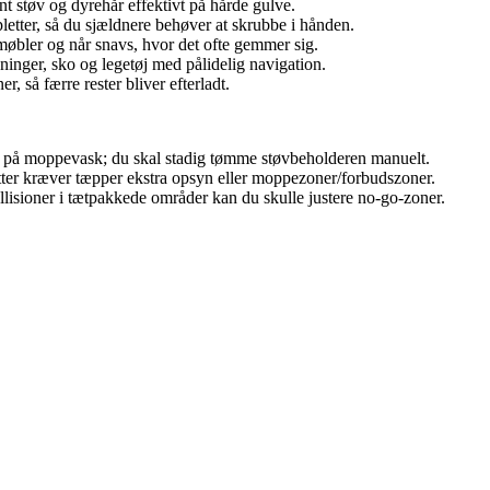
nt støv og dyrehår effektivt på hårde gulve.
etter, så du sjældnere behøver at skrubbe i hånden.
bler og når snavs, hvor det ofte gemmer sig.
nger, sko og legetøj med pålidelig navigation.
, så færre rester bliver efterladt.
 på moppevask; du skal stadig tømme støvbeholderen manuelt.
er kræver tæpper ekstra opsyn eller moppezoner/forbudszoner.
lisioner i tætpakkede områder kan du skulle justere no-go-zoner.