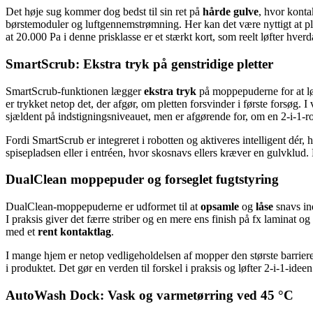
Det høje sug kommer dog bedst til sin ret på
hårde gulve
, hvor konta
børstemoduler og luftgennemstrømning. Her kan det være nyttigt at p
at 20.000 Pa i denne prisklasse er et stærkt kort, som reelt løfter hve
SmartScrub: Ekstra tryk på genstridige pletter
SmartScrub-funktionen lægger
ekstra tryk
på moppepuderne for at løs
er trykket netop det, der afgør, om pletten forsvinder i første forsøg.
sjældent på indstigningsniveauet, men er afgørende for, om en 2-i-1-
Fordi SmartScrub er integreret i robotten og aktiveres intelligent dér,
spisepladsen eller i entréen, hvor skosnavs ellers kræver en gulvklud. 
DualClean moppepuder og forseglet fugtstyring
DualClean-moppepuderne er udformet til at
opsamle
og
låse
snavs in
I praksis giver det færre striber og en mere ens finish på fx laminat o
med et
rent kontaktlag
.
I mange hjem er netop vedligeholdelsen af mopper den største barrie
i produktet. Det gør en verden til forskel i praksis og løfter 2-i-1-idee
AutoWash Dock: Vask og varmetørring ved 45 °C