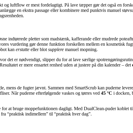
kt og luftflow er mest fordelagtigt. På lave tæpper gør det også en for
lanlægge en ekstra passage eller kombinere med punktvis manuel støvs
rdagsrenheden.
ne indtørrede pletter som madstænk, kafferande eller mudrede poteaftry
 I vores vurdering gør denne funktion forskellen mellem en kosmetisk fug
robot kan
erstatte
eller blot
supplere
manuel mopning.
 hvor det er nødvendigt, slipper du for at lave særlige spotrengøringsrut
Resultatet er mere ensartet renhed uden at justere på din kalender – det
de, mens de fugter jævnt. Sammen med SmartScrub kan puderne levere en 
g fliser. Når puderne efterfølgende vaskes og tørres ved
45 °C
i docken, b
re for at bruge moppefunktionen dagligt. Med DualClean-puder koblet t
n fra “praktisk indimellem” til “praktisk hver dag”.