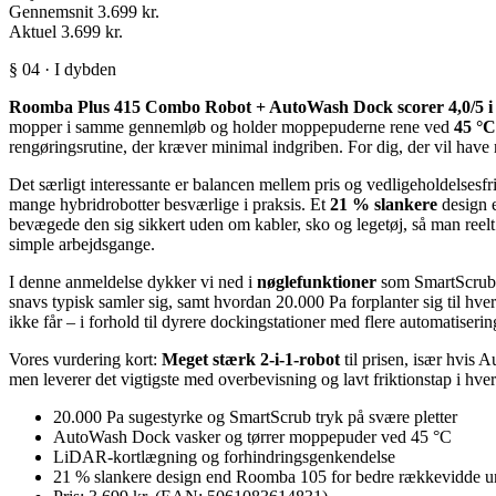
Gennemsnit
3.699 kr.
Aktuel
3.699 kr.
§ 04 · I dybden
Roomba Plus 415 Combo Robot + AutoWash Dock scorer 4,0/5 i vo
mopper i samme gennemløb og holder moppepuderne rene ved
45 °
rengøringsrutine, der kræver minimal indgriben. For dig, der vil have
Det særligt interessante er balancen mellem pris og vedligeholdelse
mange hybridrobotter besværlige i praksis. Et
21 % slankere
design e
bevægede den sig sikkert uden om kabler, sko og legetøj, så man reelt 
simple arbejdsgange.
I denne anmeldelse dykker vi ned i
nøglefunktioner
som SmartScrub 
snavs typisk samler sig, samt hvordan 20.000 Pa forplanter sig til h
ikke får – i forhold til dyrere dockingstationer med flere automatiseri
Vores vurdering kort:
Meget stærk 2-i-1-robot
til prisen, især hvis
men leverer det vigtigste med overbevisning og lavt friktionstap i hve
20.000 Pa sugestyrke og SmartScrub tryk på svære pletter
AutoWash Dock vasker og tørrer moppepuder ved 45 °C
LiDAR-kortlægning og forhindringsgenkendelse
21 % slankere design end Roomba 105 for bedre rækkevidde u