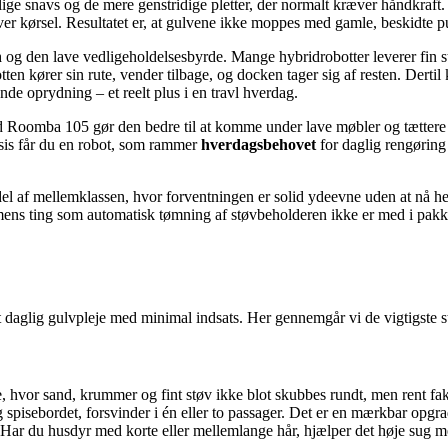
ynlige snavs og de mere genstridige pletter, der normalt kræver håndkra
ver kørsel. Resultatet er, at gulvene ikke moppes med gamle, beskidte p
n
og den lave vedligeholdelsesbyrde. Mange hybridrobotter leverer fin 
tten kører sin rute, vender tilbage, og docken tager sig af resten. Dert
de oprydning – et reelt plus i en travl hverdag.
 Roomba 105 gør den bedre til at komme under lave møbler og tættere p
raksis får du en robot, som rammer
hverdagsbehovet
for daglig rengøring
 af mellemklassen, hvor forventningen er solid ydeevne uden at nå hel
mens ting som automatisk tømning af støvbeholderen ikke er med i pakke
aglig gulvpleje med minimal indsats. Her gennemgår vi de vigtigste sty
hvor sand, krummer og fint støv ikke blot skubbes rundt, men rent fakt
spisebordet, forsvinder i én eller to passager. Det er en mærkbar opgrader
ar du husdyr med korte eller mellemlange hår, hjælper det høje sug med