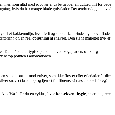
skel, men som altid med robotter er dybe tæpper en udfordring for både
ugning, hvis du har mange bløde gulvflader. Det ændrer dog ikke ved,
k. I et køkkenmiljø, hvor fedt og sukker kan binde sig til overfladen,
taftørring og en reel
opløsning
af snavset. Den slags målrettet tryk er
iner. Den håndterer typisk pletter tæt ved kogepladen, omkring
er
netop pointen i automationen.
stabil kontakt mod gulvet, som ikke flosser eller efterlader fnuller.
liver snavset brudt op og fjernet fra fibrene, så næste kørsel foregår
il AutoWash får du en cyklus, hvor
konsekvent hygiejne
er integreret