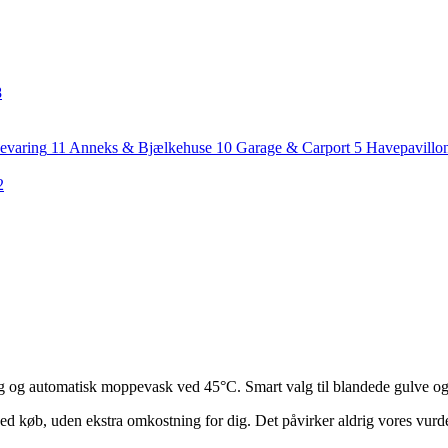
8
evaring
11
Anneks & Bjælkehuse
10
Garage & Carport
5
Havepavillo
2
 automatisk moppevask ved 45°C. Smart valg til blandede gulve og 
ed køb, uden ekstra omkostning for dig. Det påvirker aldrig vores vurd