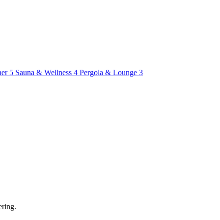
ner
5
Sauna & Wellness
4
Pergola & Lounge
3
ering.