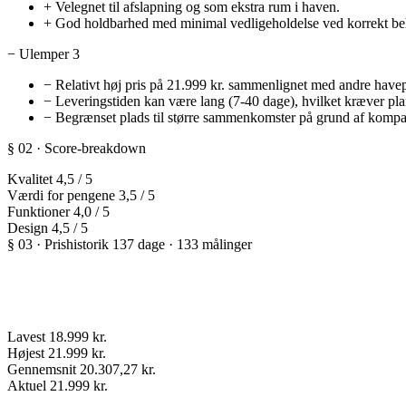
+
Velegnet til afslapning og som ekstra rum i haven.
+
God holdbarhed med minimal vedligeholdelse ved korrekt be
−
Ulemper
3
−
Relativt høj pris på 21.999 kr. sammenlignet med andre havep
−
Leveringstiden kan være lang (7-40 dage), hvilket kræver pl
−
Begrænset plads til større sammenkomster på grund af kompak
§ 02 · Score-breakdown
Kvalitet
4,5
/ 5
Værdi for pengene
3,5
/ 5
Funktioner
4,0
/ 5
Design
4,5
/ 5
§ 03 · Prishistorik
137 dage · 133 målinger
Lavest
18.999 kr.
Højest
21.999 kr.
Gennemsnit
20.307,27 kr.
Aktuel
21.999 kr.