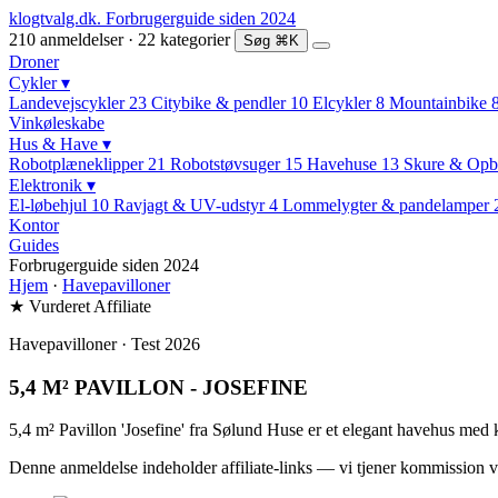
klogtvalg.dk
.
Forbrugerguide siden 2024
210 anmeldelser · 22 kategorier
Søg
⌘K
Droner
Cykler
▾
Landevejscykler
23
Citybike & pendler
10
Elcykler
8
Mountainbike
Vinkøleskabe
Hus & Have
▾
Robotplæneklipper
21
Robotstøvsuger
15
Havehuse
13
Skure & Opb
Elektronik
▾
El-løbehjul
10
Ravjagt & UV-udstyr
4
Lommelygter & pandelamper
Kontor
Guides
Forbrugerguide siden 2024
Hjem
·
Havepavilloner
★ Vurderet
Affiliate
Havepavilloner · Test 2026
5,4 M² PAVILLON - JOSEFINE
5,4 m² Pavillon 'Josefine' fra Sølund Huse er et elegant havehus med k
Denne anmeldelse indeholder affiliate-links — vi tjener kommission v