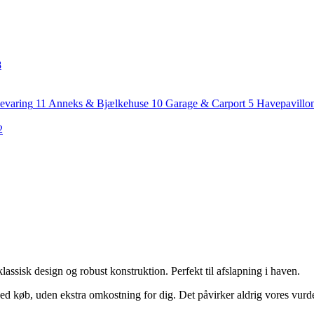
8
evaring
11
Anneks & Bjælkehuse
10
Garage & Carport
5
Havepavillo
2
lassisk design og robust konstruktion. Perfekt til afslapning i haven.
ed køb, uden ekstra omkostning for dig. Det påvirker aldrig vores vurd