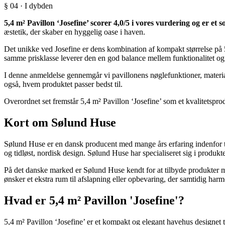
§ 04 · I dybden
5,4 m² Pavillon ‘Josefine’ scorer 4,0/5 i vores vurdering og er et so
æstetik, der skaber en hyggelig oase i haven.
Det unikke ved Josefine er dens kombination af kompakt størrelse på 
samme prisklasse leverer den en god balance mellem funktionalitet og 
I denne anmeldelse gennemgår vi pavillonens nøglefunktioner, materiale
også, hvem produktet passer bedst til.
Overordnet set fremstår 5,4 m² Pavillon ‘Josefine’ som et kvalitetspr
Kort om Sølund Huse
Sølund Huse er en dansk producent med mange års erfaring indenfor t
og tidløst, nordisk design. Sølund Huse har specialiseret sig i produk
På det danske marked er Sølund Huse kendt for at tilbyde produkter m
ønsker et ekstra rum til afslapning eller opbevaring, der samtidig ha
Hvad er 5,4 m² Pavillon 'Josefine'?
5,4 m² Pavillon ‘Josefine’ er et kompakt og elegant havehus designet ti