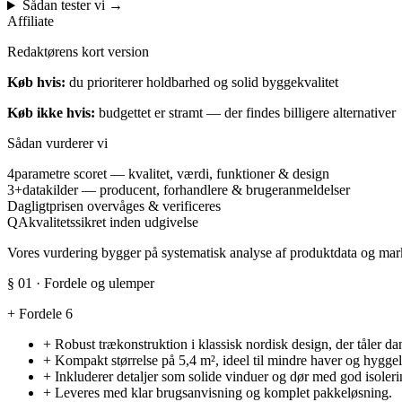
Sådan tester vi
→
Affiliate
Redaktørens kort version
Køb hvis:
du prioriterer holdbarhed og solid byggekvalitet
Køb ikke hvis:
budgettet er stramt — der findes billigere alternativer
Sådan vurderer vi
4
parametre scoret — kvalitet, værdi, funktioner & design
3+
datakilder — producent, forhandlere & brugeranmeldelser
Dagligt
prisen overvåges & verificeres
QA
kvalitetssikret inden udgivelse
Vores vurdering bygger på systematisk analyse af produktdata og marke
§ 01 · Fordele og ulemper
+
Fordele
6
+
Robust trækonstruktion i klassisk nordisk design, der tåler da
+
Kompakt størrelse på 5,4 m², ideel til mindre haver og hygge
+
Inkluderer detaljer som solide vinduer og dør med god isoleri
+
Leveres med klar brugsanvisning og komplet pakkeløsning.