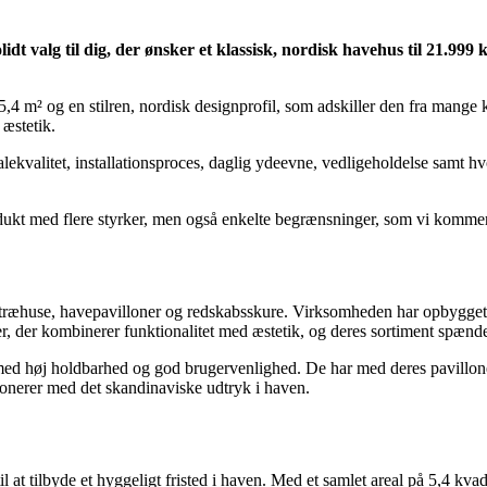
lidt valg til dig, der ønsker et klassisk, nordisk havehus til 21.999 k
5,4 m² og en stilren, nordisk designprofil, som adskiller den fra mang
æstetik.
kvalitet, installationsproces, daglig ydeevne, vedligeholdelse samt hvor
odukt med flere styrker, men også enkelte begrænsninger, som vi kommer
ræhuse, havepavilloner og redskabsskure. Virksomheden har opbygget et
ter, der kombinerer funktionalitet med æstetik, og deres sortiment spænde
ed høj holdbarhed og god brugervenlighed. De har med deres pavilloner 
rmonerer med det skandinaviske udtryk i haven.
l at tilbyde et hyggeligt fristed i haven. Med et samlet areal på 5,4 kv