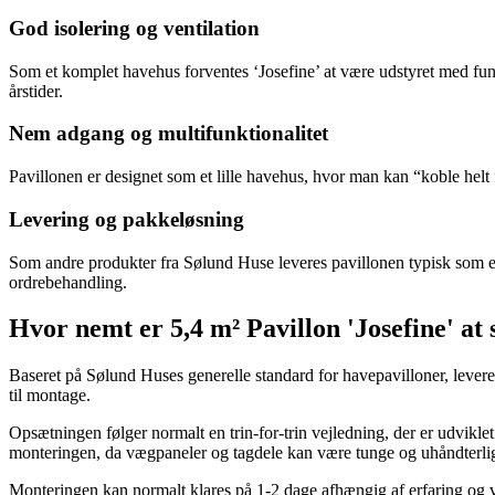
God isolering og ventilation
Som et komplet havehus forventes ‘Josefine’ at være udstyret med funkt
årstider.
Nem adgang og multifunktionalitet
Pavillonen er designet som et lille havehus, hvor man kan “koble helt f
Levering og pakkeløsning
Som andre produkter fra Sølund Huse leveres pavillonen typisk som e
ordrebehandling.
Hvor nemt er 5,4 m² Pavillon 'Josefine' at 
Baseret på Sølund Huses generelle standard for havepavilloner, leveres
til montage.
Opsætningen følger normalt en trin-for-trin vejledning, der er udvik
monteringen, da vægpaneler og tagdele kan være tunge og uhåndterlig
Monteringen kan normalt klares på 1-2 dage afhængig af erfaring og v