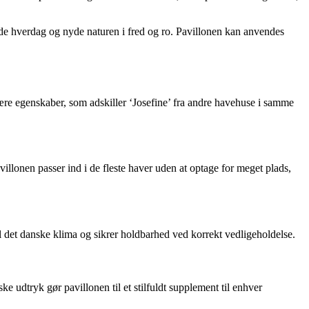
ende hverdag og nyde naturen i fred og ro. Pavillonen kan anvendes
ære egenskaber, som adskiller ‘Josefine’ fra andre havehuse i samme
illonen passer ind i de fleste haver uden at optage for meget plads,
l det danske klima og sikrer holdbarhed ved korrekt vedligeholdelse.
e udtryk gør pavillonen til et stilfuldt supplement til enhver