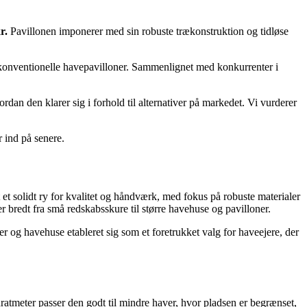
r.
Pavillonen imponerer med sin robuste trækonstruktion og tidløse
e konventionelle havepavilloner. Sammenlignet med konkurrenter i
dan den klarer sig i forhold til alternativer på markedet. Vi vurderer
 ind på senere.
 solidt ry for kvalitet og håndværk, med fokus på robuste materialer
r bredt fra små redskabsskure til større havehuse og pavilloner.
og havehuse etableret sig som et foretrukket valg for haveejere, der
adratmeter passer den godt til mindre haver, hvor pladsen er begrænset,