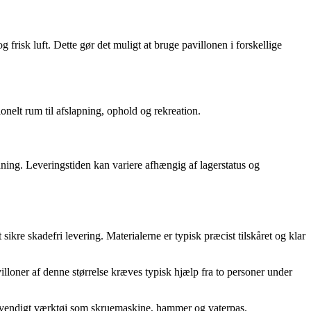
frisk luft. Dette gør det muligt at bruge pavillonen i forskellige
onelt rum til afslapning, ophold og rekreation.
ing. Leveringstiden kan variere afhængig af lagerstatus og
kre skadefri levering. Materialerne er typisk præcist tilskåret og klar
loner af denne størrelse kræves typisk hjælp fra to personer under
nødvendigt værktøj som skruemaskine, hammer og vaterpas.