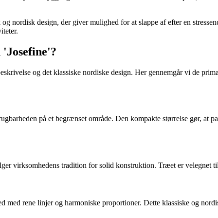
 og nordisk design, der giver mulighed for at slappe af efter en stress
iteter.
 'Josefine'?
 beskrivelse og det klassiske nordiske design. Her gennemgår vi de prim
brugbarheden på et begrænset område. Den kompakte størrelse gør, at pav
ger virksomhedens tradition for solid konstruktion. Træet er velegnet ti
d med rene linjer og harmoniske proportioner. Dette klassiske og nordisk