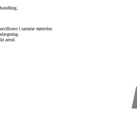
handling.
avilloner i samme størrelse.
anlægning.
t areal.