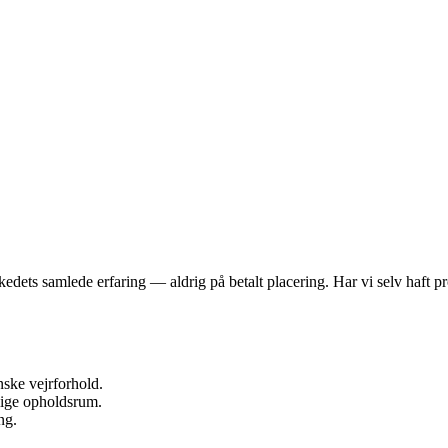
dets samlede erfaring — aldrig på betalt placering. Har vi selv haft pro
nske vejrforhold.
lige opholdsrum.
ng.