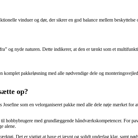
ionelle vinduer og dør, der sikrer en god balance mellem beskyttelse og 
ra” og nyde naturen. Dette indikerer, at den er tænkt som et multifunkti
n komplet pakkeløsning med alle nødvendige dele og monteringsvejledn
sætte op?
 Josefine som en velorganiseret pakke med alle dele nøje mærket for at si
let til hobbybrugere med grundlæggende håndværkskompetencer. For pavil
e alene.
ærktøj. Det er vigtigt at have et jævnt og solidt underlag klar, samt 