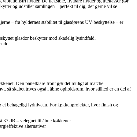
brationsfri hylder. De fleksible, flytbare hylder og trækasser gør
ytter og udstiller samlingen – perfekt til dig, der gerne vil se
ne – fra hyldernes stabilitet til glasdørens UV-beskyttelse – er
beskyttet glasdør beskytter mod skadelig lysindfald.
ende.
kkenet. Den panelklare front gør det muligt at matche
t, så skabet trives også i åbne opholdsrum, hvor stilhed er en del af
og et behageligt lydniveau. For køkkenprojekter, hvor finish og
 på 37 dB – velegnet til åbne køkkener
gieffektive alternativer