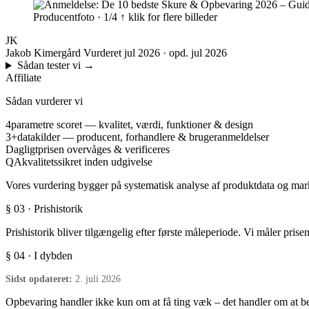
Producentfoto · 1/4
↑ klik for flere billeder
JK
Jakob Kimergård
Vurderet jul 2026 · opd. jul 2026
Sådan tester vi
→
Affiliate
Sådan vurderer vi
4
parametre scoret — kvalitet, værdi, funktioner & design
3+
datakilder — producent, forhandlere & brugeranmeldelser
Dagligt
prisen overvåges & verificeres
QA
kvalitetssikret inden udgivelse
Vores vurdering bygger på systematisk analyse af produktdata og marke
§ 03 · Prishistorik
Prishistorik bliver tilgængelig efter første måleperiode. Vi måler prise
§ 04 · I dybden
Sidst opdateret:
2. juli 2026
Opbevaring handler ikke kun om at få ting væk – det handler om at bes