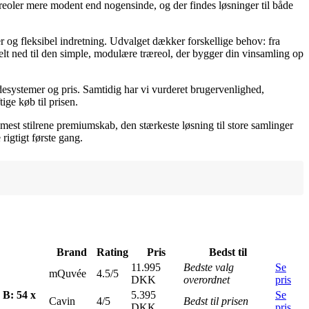
nreoler mere modent end nogensinde, og der findes løsninger til både
og fleksibel indretning. Udvalget dækker forskellige behov: fra
elt ned til den simple, modulære træreol, der bygger din vinsamling op
ldesystemer og pris. Samtidig har vi vurderet brugervenlighed,
ige køb til prisen.
 mest stilrene premiumskab, den stærkeste løsning til store samlinger
rigtigt første gang.
Brand
Rating
Pris
Bedst til
11.995
Bedste valg
Se
mQuvée
4.5/5
DKK
overordnet
pris
 B: 54 x
5.395
Se
Cavin
4/5
Bedst til prisen
DKK
pris