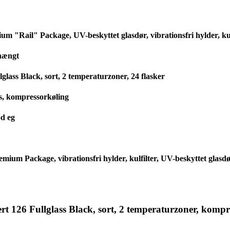
m "Rail" Package, UV-beskyttet glasdør, vibrationsfri hylder, kul
ehængt
lass Black, sort, 2 temperaturzoner, 24 flasker
s, kompressorkøling
ød eg
mium Package, vibrationsfri hylder, kulfilter, UV-beskyttet glasd
rt 126 Fullglass Black, sort, 2 temperaturzoner, komp