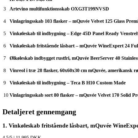
3
Artevino multifunktionsskab OXG3T199NVSD
4
Vinlagringsskab 103 flasker – mQuvée Velvet 125 Glass Premiu
5
Vinkøleskab til indbygning – Edge 45D Panel Ready Venstr
6
Vinkøleskab fritstående låsbart – mQuvée WineExpert 24 Fullg
7
Ølkøleskab indbygget rustfri, mQuvée BeerServer 40 Stainles
8
Vinreol i træ 28 flasker, 60x60x30 cm mQuvée, amerikansk r
9
Vinkøleskab til indbygning – Teca B H10 Custom Made
10
Vinlagringsskab sort 80 flasker – mQuvée Velvet 170 Solid Pre
Detaljeret gennemgang
1. Vinkøleskab fritstående låsbart, mQuvée WineExpe
4.5/5
|
11.995 DKK