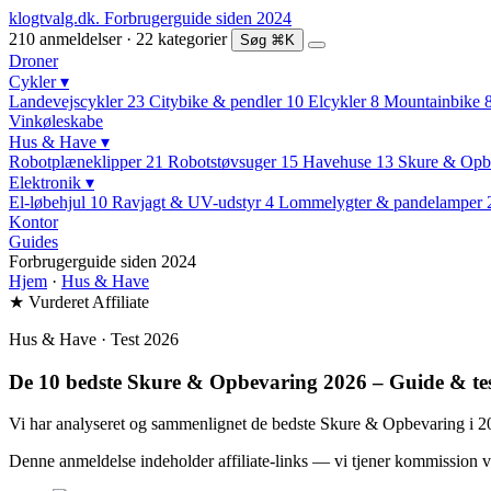
klogtvalg.dk
.
Forbrugerguide siden 2024
210 anmeldelser · 22 kategorier
Søg
⌘K
Droner
Cykler
▾
Landevejscykler
23
Citybike & pendler
10
Elcykler
8
Mountainbike
Vinkøleskabe
Hus & Have
▾
Robotplæneklipper
21
Robotstøvsuger
15
Havehuse
13
Skure & Opb
Elektronik
▾
El-løbehjul
10
Ravjagt & UV-udstyr
4
Lommelygter & pandelamper
Kontor
Guides
Forbrugerguide siden 2024
Hjem
·
Hus & Have
★ Vurderet
Affiliate
Hus & Have · Test 2026
De 10 bedste Skure & Opbevaring 2026 – Guide & te
Vi har analyseret og sammenlignet de bedste Skure & Opbevaring i 2026
Denne anmeldelse indeholder affiliate-links — vi tjener kommission v