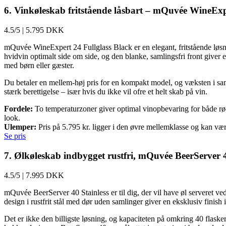
6. Vinkøleskab fritstående låsbart – mQuvée WineExpe
4.5/5
|
5.795 DKK
mQuvée WineExpert 24 Fullglass Black er en elegant, fritstående løs
hvidvin optimalt side om side, og den blanke, samlingsfri front giver e
med børn eller gæster.
Du betaler en mellem-høj pris for en kompakt model, og væksten i sam
stærk berettigelse – især hvis du ikke vil ofre et helt skab på vin.
Fordele:
To temperaturzoner giver optimal vinopbevaring for både rød- o
look.
Ulemper:
Pris på 5.795 kr. ligger i den øvre mellemklasse og kan være
Se pris
7. Ølkøleskab indbygget rustfri, mQuvée BeerServer 
4.5/5
|
7.995 DKK
mQuvée BeerServer 40 Stainless er til dig, der vil have øl serveret ve
design i rustfrit stål med dør uden samlinger giver en eksklusiv fini
Det er ikke den billigste løsning, og kapaciteten på omkring 40 flas