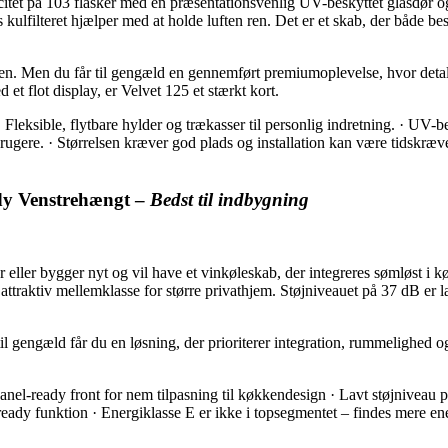
t på 103 flasker med en præsentationsvenlig UV-beskyttet glasdør og vi
kulfilteret hjælper med at holde luften ren. Det er et skab, der både besk
en. Men du får til gengæld en gennemført premiumoplevelse, hvor detaljer
et flot display, er Velvet 125 et stærkt kort.
 · Fleksible, flytbare hylder og trækasser til personlig indretning. · UV-
rugere. · Størrelsen kræver god plads og installation kan være tidskræv
ady Venstrehængt –
Bedst til indbygning
ller bygger nyt og vil have et vinkøleskab, der integreres sømløst i kø
traktiv mellemklasse for større privathjem. Støjniveauet på 37 dB er lav
til gengæld får du en løsning, der prioriterer integration, rummelighed 
· Panel-ready front for nem tilpasning til køkkendesign · Lavt støjniveau
dy funktion · Energiklasse E er ikke i topsegmentet – findes mere ener