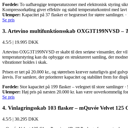
Fordele:
To uafhængige temperaturzoner med elektronisk styring sikrer 
Kompressorkøling giver effektiv og stabil temperaturkontrol med lavt 
Ulemper:
Kapacitet på 37 flasker er begrænset for større samlinger. 
Se pris
3. Artevino multifunktionsskab OXG3T199NVSD –
T
4.5/5
|
19.995 DKK
Artevino OXG3T199NVSD er skabt til den seriøse vinsamler, der vil la
temperaturstyring kan du opbygge en struktureret samling, der modner o
vibrationer holdes i skak.
Prisen er tæt på 20.000 kr., og størrelsen kræver naturligvis god gulv
årevis. For samlere, der prioriterer kapacitet og stabilitet frem for di
Fordele:
Stor kapacitet på 199 flasker – velegnet til store samlinger 
Ulemper:
Høj pris på næsten 20.000 kr. kan være uoverkommelig for 
Se pris
4. Vinlagringsskab 103 flasker – mQuvée Velvet 125 G
4.5/5
|
30.295 DKK