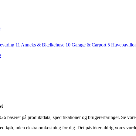
8
evaring
11
Anneks & Bjælkehuse
10
Garage & Carport
5
Havepavillo
2
st
 baseret på produktdata, specifikationer og brugererfaringer. Se vores
ed køb, uden ekstra omkostning for dig. Det påvirker aldrig vores vurd