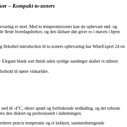
sker –
Kompakt to-zoners
evaring er stort. Med to temperaturzoner kan du opbevare rød- og
l de fleste hverdagsbehov, og den låsbare dør giver ro i maven i hjem
 fleksibel introduction til to-zoners opbevaring har WineExpert 24 en
 Elegant blank sort finish uden synlige samlinger skaber et stilrent
orhold til større vinkældre.
ned til -4°C, sikrer sprød og forfriskende nedkøling, og det robuste
s den diskret og professionelt i indretningen.
rioriterer præcis temperatur og et lækkert, sammenhængende