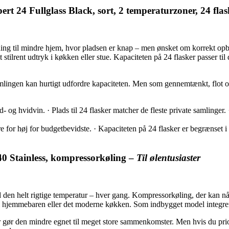
rt 24 Fullglass Black, sort, 2 temperaturzoner, 24 fla
ning til mindre hjem, hvor pladsen er knap – men ønsket om korrekt opb
t stilrent udtryk i køkken eller stue. Kapaciteten på 24 flasker passer ti
lingen kan hurtigt udfordre kapaciteten. Men som gennemtænkt, flot og
g hvidvin. · Plads til 24 flasker matcher de fleste private samlinger. ·
 for høj for budgetbevidste. · Kapaciteten på 24 flasker er begrænset i f
40 Stainless, kompressorkøling –
Til ølentusiaster
d den helt rigtige temperatur – hver gang. Kompressorkøling, der kan nå 
sh i hjemmebaren eller det moderne køkken. Som indbygget model integrere
ker gør den mindre egnet til meget store sammenkomster. Men hvis du p