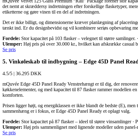
mQuvée Velvet 125 Glass Premium “Rail” Package forener stor kapacite
det nemt at skræddersy indretningen efter forskellige flasketyper, mens 
etiketterne og gøre vinen til en del af indretningen.
Det er ikke billigt, og dimensionerne kræver planlægning af placering
tænkt ind. Er du designbevidst og vil kombinere seriøs opbevaring med 
Fordele:
Stor kapacitet på 103 flasker – velegnet til større samlinger.
Ulemper:
Høj pris på over 30.000 kr., hvilket kan afskrække casual b
Se pris
5. Vinkøleskab til indbygning – Edge 45D Panel Re
4.5/5
|
36.295 DKK
mQuvée Edge 45D Panel Ready Venstrehængt er til dig, der renoverer e
køkkenelementer, og med kapacitet til 87 flasker rammer modellen en at
komforten.
Prisen ligger højt, og energiklassen er ikke blandt de bedste (E), men 
sammenhæng er i fokus, er Edge 45D Panel Ready et oplagt valg.
Fordele:
Stor kapacitet på 87 flasker – ideel til større vinsamlinger 
Ulemper:
Høj pris sammenlignet med lignende modeller uden panel-rea
Se pris