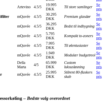
19.995
Se
Artevino
4.5/5
Til store samlinger
DKK
pris
30.295
Se
filter
mQuvée
4.5/5
Premium glasdør
DKK
pris
36.295
Se
mQuvée
4.5/5
Bedst til indbygning
DKK
pris
5.795
Se
mQuvée
4.5/5
Kompakt to-zoners
DKK
pris
7.995
Se
mQuvée
4.5/5
Til ølentusiaster
DKK
pris
1.949
Se
mQuvée
4.5/5
Modulær budgetreol
DKK
pris
Della
65.999
Custom
Se
4/5
Marta
DKK
luksusløsning
pris
25.995
Stilrent 80-flaskers
Se
ør
mQuvée
4.5/5
DKK
skab
pris
ressorkøling –
Bedste valg overordnet