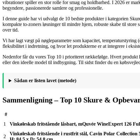
vibrationer spiller en stor rolle for smag og holdbarhed. I 2026 er m
begyndere, passionerede samlere og professionelle.
I denne guide har vi udvalgt de 10 bedste produkter i kategorien Sku
kompakte to-zoners løsninger til mindre hjem, robuste skabe til store
over tid.
Vi har lagt vægt på nøgleparametre som kapacitet, temperaturstyring (o
fleksibilitet i indretning, og hvor let produkterne er at integrere i ek
Nedenfor får du vores Top 10 i prioriteret rækkefølge. Hvert produkt ha
eller den ideelle model til indbygning. Til sidst finder du en købsvejle
Sådan er listen lavet (metode)
Sammenligning – Top 10 Skure & Opbeva
#
1
Vinkøleskab fritstående låsbart, mQuvée WineExpert 126 Full
Vinkøleskab fritstående i rustfrit stål, Cavin Polar Collection
2
H: 84,5 x D: 54,8 cm