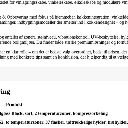
arkedet for vinlagringsskabe, vinkøleskabe, ølkøleskabe og modulære vi
re & Opbevaring med fokus på hjemmebar, køkkenintegration, vinkælder 
 samlinger, indbygningsmodeller der smelter ind i køkkendesignet – og h
g antallet af zoner), støjniveau, vibrationskontrol, UV-beskyttelse, hy
sisterende boligmiljøer. Du finder både stærke premiumløsninger og fornuft
r en klar rolle – om det er bedste valg overordnet, bedst til prisen, det
dning med konkrete tips samt en konklusion, der hjælper dig til at vælge 
ring
Produkt
glass Black, sort, 2 temperaturzoner, kompressorkøling
 52, to temperaturzoner, 37 flasker, udtrækkelige hylder, træhylder,