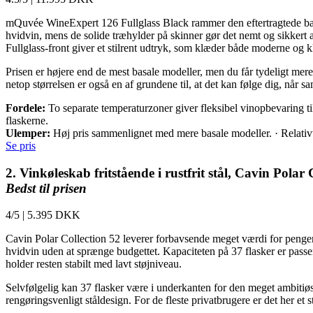
mQuvée WineExpert 126 Fullglass Black rammer den eftertragtede bala
hvidvin, mens de solide træhylder på skinner gør det nemt og sikkert at
Fullglass-front giver et stilrent udtryk, som klæder både moderne og
Prisen er højere end de mest basale modeller, men du får tydeligt mere 
netop størrelsen er også en af grundene til, at det kan følge dig, når sa
Fordele:
To separate temperaturzoner giver fleksibel vinopbevaring til
flaskerne.
Ulemper:
Høj pris sammenlignet med mere basale modeller. · Relativt
Se pris
2. Vinkøleskab fritstående i rustfrit stål, Cavin Polar
Bedst til prisen
4/5
|
5.395 DKK
Cavin Polar Collection 52 leverer forbavsende meget værdi for pengen
hvidvin uden at sprænge budgettet. Kapaciteten på 37 flasker er passen
holder resten stabilt med lavt støjniveau.
Selvfølgelig kan 37 flasker være i underkanten for den meget ambitiøse
rengøringsvenligt ståldesign. For de fleste privatbrugere er det her e