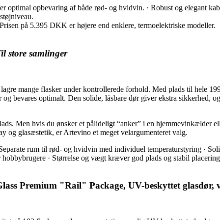
optimal opbevaring af både rød- og hvidvin. · Robust og elegant kabinet 
støjniveau.
· Prisen på 5.395 DKK er højere end enklere, termoelektriske modeller.
il store samlinger
gre mange flasker under kontrollerede forhold. Med plads til hele 199 
g bevares optimalt. Den solide, låsbare dør giver ekstra sikkerhed, og 
plads. Men hvis du ønsker et pålideligt “anker” i en hjemmevinkælder el
splay og glasæstetik, er Artevino et meget velargumenteret valg.
· Separate rum til rød- og hvidvin med individuel temperaturstyring · Sol
hobbybrugere · Størrelse og vægt kræver god plads og stabil placering
lass Premium "Rail" Package, UV-beskyttet glasdør, vib