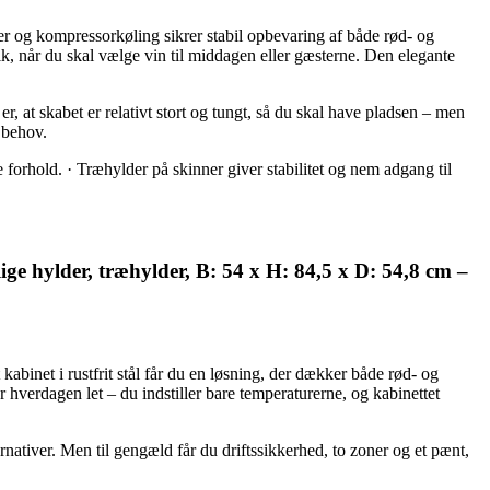
r og kompressorkøling sikrer stabil opbevaring af både rød- og
lik, når du skal vælge vin til middagen eller gæsterne. Den elegante
, at skabet er relativt stort og tungt, så du skal have pladsen – men
e behov.
 forhold. · Træhylder på skinner giver stabilitet og nem adgang til
lige hylder, træhylder, B: 54 x H: 84,5 x D: 54,8 cm –
inet i rustfrit stål får du en løsning, der dækker både rød- og
 hverdagen let – du indstiller bare temperaturerne, og kabinettet
rnativer. Men til gengæld får du driftssikkerhed, to zoner og et pænt,
.