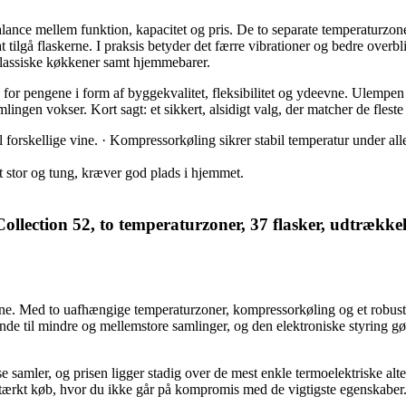
nce mellem funktion, kapacitet og pris. De to separate temperaturzone
 tilgå flaskerne. I praksis betyder det færre vibrationer og bedre overb
 klassiske køkkener samt hjemmebarer.
for pengene i form af byggekvalitet, fleksibilitet og ydeevne. Ulempen er
mlingen vokser. Kort sagt: et sikkert, alsidigt valg, der matcher de flest
 forskellige vine. · Kompressorkøling sikrer stabil temperatur under alle
 stor og tung, kræver god plads i hjemmet.
 Collection 52, to temperaturzoner, 37 flasker, udtrække
e. Med to uafhængige temperaturzoner, kompressorkøling og et robust kab
de til mindre og mellemstore samlinger, og den elektroniske styring gør
 samler, og prisen ligger stadig over de mest enkle termoelektriske alte
t stærkt køb, hvor du ikke går på kompromis med de vigtigste egenskaber