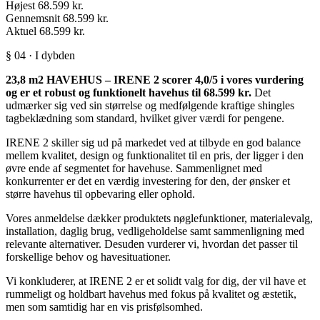
Højest
68.599 kr.
Gennemsnit
68.599 kr.
Aktuel
68.599 kr.
§ 04 · I dybden
23,8 m2 HAVEHUS – IRENE 2 scorer 4,0/5 i vores vurdering
og er et robust og funktionelt havehus til 68.599 kr.
Det
udmærker sig ved sin størrelse og medfølgende kraftige shingles
tagbeklædning som standard, hvilket giver værdi for pengene.
IRENE 2 skiller sig ud på markedet ved at tilbyde en god balance
mellem kvalitet, design og funktionalitet til en pris, der ligger i den
øvre ende af segmentet for havehuse. Sammenlignet med
konkurrenter er det en værdig investering for den, der ønsker et
større havehus til opbevaring eller ophold.
Vores anmeldelse dækker produktets nøglefunktioner, materialevalg,
installation, daglig brug, vedligeholdelse samt sammenligning med
relevante alternativer. Desuden vurderer vi, hvordan det passer til
forskellige behov og havesituationer.
Vi konkluderer, at IRENE 2 er et solidt valg for dig, der vil have et
rummeligt og holdbart havehus med fokus på kvalitet og æstetik,
men som samtidig har en vis prisfølsomhed.