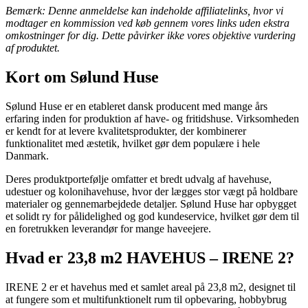
Bemærk: Denne anmeldelse kan indeholde affiliatelinks, hvor vi
modtager en kommission ved køb gennem vores links uden ekstra
omkostninger for dig. Dette påvirker ikke vores objektive vurdering
af produktet.
Kort om Sølund Huse
Sølund Huse er en etableret dansk producent med mange års
erfaring inden for produktion af have- og fritidshuse. Virksomheden
er kendt for at levere kvalitetsprodukter, der kombinerer
funktionalitet med æstetik, hvilket gør dem populære i hele
Danmark.
Deres produktportefølje omfatter et bredt udvalg af havehuse,
udestuer og kolonihavehuse, hvor der lægges stor vægt på holdbare
materialer og gennemarbejdede detaljer. Sølund Huse har opbygget
et solidt ry for pålidelighed og god kundeservice, hvilket gør dem til
en foretrukken leverandør for mange haveejere.
Hvad er 23,8 m2 HAVEHUS – IRENE 2?
IRENE 2 er et havehus med et samlet areal på 23,8 m2, designet til
at fungere som et multifunktionelt rum til opbevaring, hobbybrug