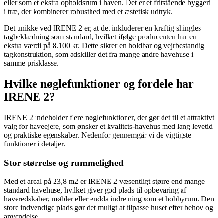
eller som et ekstra opholdsrum i haven. Det er et fritstående byggeri
i træ, der kombinerer robusthed med et æstetisk udtryk.
Det unikke ved IRENE 2 er, at det inkluderer en kraftig shingles
tagbeklædning som standard, hvilket ifølge producenten har en
ekstra værdi på 8.100 kr. Dette sikrer en holdbar og vejrbestandig
tagkonstruktion, som adskiller det fra mange andre havehuse i
samme prisklasse.
Hvilke nøglefunktioner og fordele har
IRENE 2?
IRENE 2 indeholder flere nøglefunktioner, der gør det til et attraktivt
valg for haveejere, som ønsker et kvalitets-havehus med lang levetid
og praktiske egenskaber. Nedenfor gennemgår vi de vigtigste
funktioner i detaljer.
Stor størrelse og rummelighed
Med et areal på 23,8 m2 er IRENE 2 væsentligt større end mange
standard havehuse, hvilket giver god plads til opbevaring af
haveredskaber, møbler eller endda indretning som et hobbyrum. Den
store indvendige plads gør det muligt at tilpasse huset efter behov og
anvendelse.