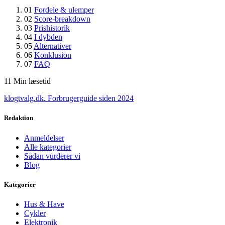
01
Fordele & ulemper
02
Score-breakdown
03
Prishistorik
04
I dybden
05
Alternativer
06
Konklusion
07
FAQ
11
Min læsetid
klogtvalg.dk
.
Forbrugerguide siden 2024
Redaktion
Anmeldelser
Alle kategorier
Sådan vurderer vi
Blog
Kategorier
Hus & Have
Cykler
Elektronik