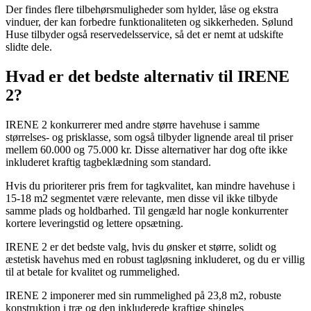
Der findes flere tilbehørsmuligheder som hylder, låse og ekstra
vinduer, der kan forbedre funktionaliteten og sikkerheden. Sølund
Huse tilbyder også reservedelsservice, så det er nemt at udskifte
slidte dele.
Hvad er det bedste alternativ til IRENE
2?
IRENE 2 konkurrerer med andre større havehuse i samme
størrelses- og prisklasse, som også tilbyder lignende areal til priser
mellem 60.000 og 75.000 kr. Disse alternativer har dog ofte ikke
inkluderet kraftig tagbeklædning som standard.
Hvis du prioriterer pris frem for tagkvalitet, kan mindre havehuse i
15-18 m2 segmentet være relevante, men disse vil ikke tilbyde
samme plads og holdbarhed. Til gengæld har nogle konkurrenter
kortere leveringstid og lettere opsætning.
IRENE 2 er det bedste valg, hvis du ønsker et større, solidt og
æstetisk havehus med en robust tagløsning inkluderet, og du er villig
til at betale for kvalitet og rummelighed.
IRENE 2 imponerer med sin rummelighed på 23,8 m2, robuste
konstruktion i træ og den inkluderede kraftige shingles