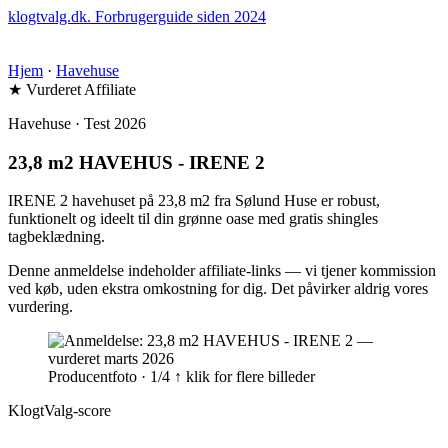
klogtvalg.dk
.
Forbrugerguide siden 2024
Hjem
·
Havehuse
★ Vurderet
Affiliate
Havehuse · Test 2026
23,8 m2 HAVEHUS - IRENE 2
IRENE 2 havehuset på 23,8 m2 fra Sølund Huse er robust,
funktionelt og ideelt til din grønne oase med gratis shingles
tagbeklædning.
Denne anmeldelse indeholder affiliate-links — vi tjener kommission
ved køb, uden ekstra omkostning for dig. Det påvirker aldrig vores
vurdering.
Producentfoto · 1/4
↑ klik for flere billeder
KlogtValg-score