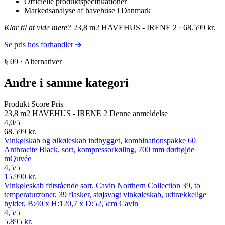
Officielle produktspecifikationer
Markedsanalyse af havehuse i Danmark
Klar til at vide mere?
23,8 m2 HAVEHUS - IRENE 2 · 68.599 kr.
Se pris hos forhandler
§ 09 · Alternativer
Andre i samme kategori
Produkt
Score
Pris
23,8 m2 HAVEHUS - IRENE 2
Denne anmeldelse
4,0
/5
68.599 kr.
Vinkølskab og ølkøleskab indbygget, kombinationspakke 60
Anthracite Black, sort, kompressorkøling, 700 mm dørhøjde
mQuvée
4,5
/5
15.990 kr.
Vinkøleskab fritstående sort, Cavin Northern Collection 39, to
temperaturzoner, 39 flasker, støjsvagt vinkøleskab, udtrækkelige
hylder, B:40 x H:120,7 x D:52,5cm
Cavin
4,5
/5
5.895 kr.