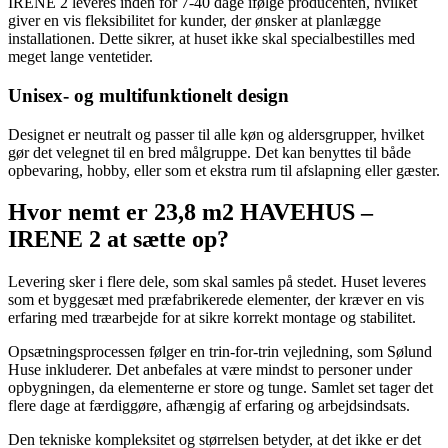
IRENE 2 leveres inden for 7-40 dage ifølge producenten, hvilket
giver en vis fleksibilitet for kunder, der ønsker at planlægge
installationen. Dette sikrer, at huset ikke skal specialbestilles med
meget lange ventetider.
Unisex- og multifunktionelt design
Designet er neutralt og passer til alle køn og aldersgrupper, hvilket
gør det velegnet til en bred målgruppe. Det kan benyttes til både
opbevaring, hobby, eller som et ekstra rum til afslapning eller gæster.
Hvor nemt er 23,8 m2 HAVEHUS –
IRENE 2 at sætte op?
Levering sker i flere dele, som skal samles på stedet. Huset leveres
som et byggesæt med præfabrikerede elementer, der kræver en vis
erfaring med træarbejde for at sikre korrekt montage og stabilitet.
Opsætningsprocessen følger en trin-for-trin vejledning, som Sølund
Huse inkluderer. Det anbefales at være mindst to personer under
opbygningen, da elementerne er store og tunge. Samlet set tager det
flere dage at færdiggøre, afhængig af erfaring og arbejdsindsats.
Den tekniske kompleksitet og størrelsen betyder, at det ikke er det