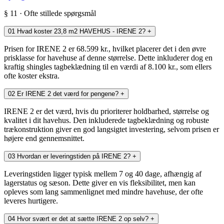
§ 11 · Ofte stillede spørgsmål
01
Hvad koster 23,8 m2 HAVEHUS - IRENE 2?
+
Prisen for IRENE 2 er 68.599 kr., hvilket placerer det i den øvre
prisklasse for havehuse af denne størrelse. Dette inkluderer dog en
kraftig shingles tagbeklædning til en værdi af 8.100 kr., som ellers
ofte koster ekstra.
02
Er IRENE 2 det værd for pengene?
+
IRENE 2 er det værd, hvis du prioriterer holdbarhed, størrelse og
kvalitet i dit havehus. Den inkluderede tagbeklædning og robuste
trækonstruktion giver en god langsigtet investering, selvom prisen er
højere end gennemsnittet.
03
Hvordan er leveringstiden på IRENE 2?
+
Leveringstiden ligger typisk mellem 7 og 40 dage, afhængig af
lagerstatus og sæson. Dette giver en vis fleksibilitet, men kan
opleves som lang sammenlignet med mindre havehuse, der ofte
leveres hurtigere.
04
Hvor svært er det at sætte IRENE 2 op selv?
+