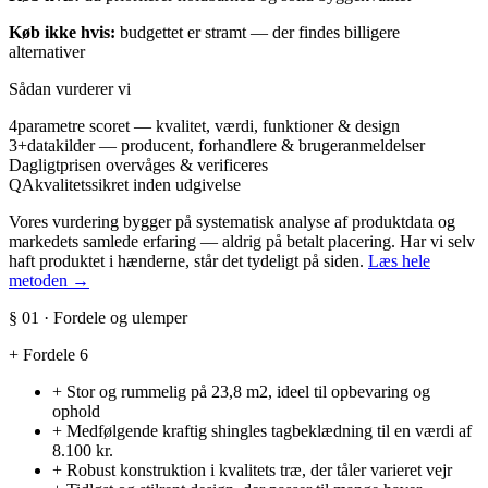
Køb ikke hvis:
budgettet er stramt — der findes billigere
alternativer
Sådan vurderer vi
4
parametre scoret — kvalitet, værdi, funktioner & design
3+
datakilder — producent, forhandlere & brugeranmeldelser
Dagligt
prisen overvåges & verificeres
QA
kvalitetssikret inden udgivelse
Vores vurdering bygger på systematisk analyse af produktdata og
markedets samlede erfaring — aldrig på betalt placering. Har vi selv
haft produktet i hænderne, står det tydeligt på siden.
Læs hele
metoden →
§ 01 · Fordele og ulemper
+
Fordele
6
+
Stor og rummelig på 23,8 m2, ideel til opbevaring og
ophold
+
Medfølgende kraftig shingles tagbeklædning til en værdi af
8.100 kr.
+
Robust konstruktion i kvalitets træ, der tåler varieret vejr