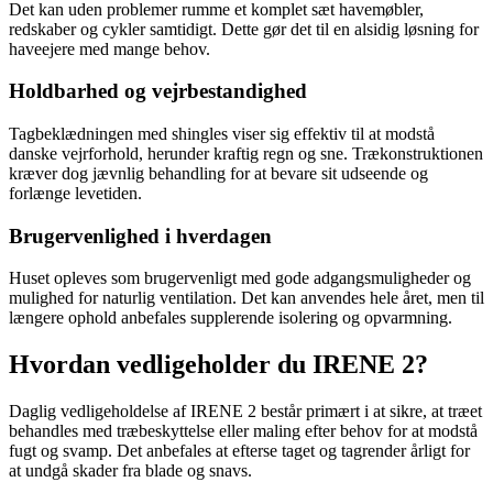
Det kan uden problemer rumme et komplet sæt havemøbler,
redskaber og cykler samtidigt. Dette gør det til en alsidig løsning for
haveejere med mange behov.
Holdbarhed og vejrbestandighed
Tagbeklædningen med shingles viser sig effektiv til at modstå
danske vejrforhold, herunder kraftig regn og sne. Trækonstruktionen
kræver dog jævnlig behandling for at bevare sit udseende og
forlænge levetiden.
Brugervenlighed i hverdagen
Huset opleves som brugervenligt med gode adgangsmuligheder og
mulighed for naturlig ventilation. Det kan anvendes hele året, men til
længere ophold anbefales supplerende isolering og opvarmning.
Hvordan vedligeholder du IRENE 2?
Daglig vedligeholdelse af IRENE 2 består primært i at sikre, at træet
behandles med træbeskyttelse eller maling efter behov for at modstå
fugt og svamp. Det anbefales at efterse taget og tagrender årligt for
at undgå skader fra blade og snavs.