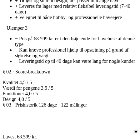
+
Tidløst og stilrent design, der passer til mange haver
+
Leveres fra lager med relativt fleksibel leveringstid (7-40
dage)
+
Velegnet til både hobby- og professionelle haveejere
−
Ulemper
3
−
Pris på 68.599 kr. er i den høje ende for havehuse af denne
type
−
Kan kræve professionel hjælp til opsætning på grund af
størrelse og vægt
−
Leveringstid op til 40 dage kan være lang for nogle kunder
§ 02 · Score-breakdown
Kvalitet
4,5
/ 5
Værdi for pengene
3,5
/ 5
Funktioner
4,0
/ 5
Design
4,0
/ 5
§ 03 · Prishistorik
126 dage · 122 målinger
Lavest
68.599 kr.