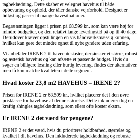
tagbeklædning. Dette skaber et velegnet havehus til både
opbevaring og ophold, der tåler danske vejrforhold. Designet er
tidløst og passer til mange havesituationer.
Begrænsningen ligger i prisen på 68.599 kr., som kan være høj for
mindre budgetter, og den relativt lange leveringstid på op til 40 dage.
Derudover kræver opstillingen en vis håndværksmæssig kunnen,
hvilket kan gøre det mindre egnet til nybegyndere uden erfaring.
Vi anbefaler IRENE 2 til haveentusiaster, der ønsker et større, robust
og æstetisk havehus og kan afsætte et passende budget. Hvis du
søger en billigere løsning eller hurtig levering, findes der alternativer,
men få kan matche kvaliteten i dette segment.
Hvad koster 23,8 m2 HAVEHUS – IRENE 2?
Prisen for IRENE 2 er 68.599 kr., hvilket placerer det i den øvre
prisklasse for havehuse af denne størrelse. Dette inkluderer dog en
kraftig shingles tagbeklædning, som ellers ofte koster ekstra.
Er IRENE 2 det værd for pengene?
IRENE 2 er det værd, hvis du prioriterer holdbarhed, størrelse og
kvalitet i dit havehus. Den inkluderede tagbeklædning og robuste