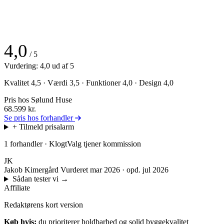
4,0
/ 5
Vurdering: 4,0 ud af 5
Kvalitet 4,5 · Værdi 3,5 · Funktioner 4,0 · Design 4,0
Pris hos Sølund Huse
68.599
kr.
Se pris hos forhandler
+ Tilmeld prisalarm
1 forhandler · KlogtValg tjener kommission
JK
Jakob Kimergård
Vurderet mar 2026 · opd. jul 2026
Sådan tester vi
→
Affiliate
Redaktørens kort version
Køb hvis:
du prioriterer holdbarhed og solid byggekvalitet