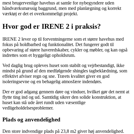
mest brugervenlige havehus at samle for nybegyndere uden
håndværksmæssig baggrund, men med planlægning og korrekt
værktøj er det et overkommeligt projekt.
Hvor god er IRENE 2 i praksis?
IRENE 2 lever op til forventningerne som et større havehus med
fokus på holdbarhed og funktionalitet. Det fungerer godt til
opbevaring af større haveredskaber, cykler og møbler, og kan også
indrettes som et hyggeligt opholdsrum.
Ved daglig brug opleves huset som stabilt og vejrbestandigt, ikke
mindst på grund af den medfølgende shingles tagbeklædning, som
effektivt afviser regn og sne. Træets kvalitet giver en god
isoleringsevne og en behagelig atmosfære indendørs.
Der er god adgang gennem døre og vinduer, hvilket gør det nemt at
flytte ting ind og ud. Samtidig sikrer den solide konstruktion, at
huset kan stå ude året rundt uden væsentlige
vedligeholdelsesproblemer.
Plads og anvendelighed
Den store indvendige plads på 23,8 m2 giver høj anvendelighed.