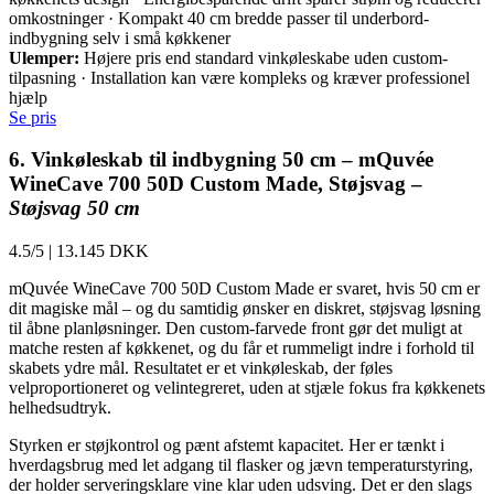
omkostninger · Kompakt 40 cm bredde passer til underbord-
indbygning selv i små køkkener
Ulemper:
Højere pris end standard vinkøleskabe uden custom-
tilpasning · Installation kan være kompleks og kræver professionel
hjælp
Se pris
6. Vinkøleskab til indbygning 50 cm – mQuvée
WineCave 700 50D Custom Made, Støjsvag –
Støjsvag 50 cm
4.5/5
|
13.145 DKK
mQuvée WineCave 700 50D Custom Made er svaret, hvis 50 cm er
dit magiske mål – og du samtidig ønsker en diskret, støjsvag løsning
til åbne planløsninger. Den custom-farvede front gør det muligt at
matche resten af køkkenet, og du får et rummeligt indre i forhold til
skabets ydre mål. Resultatet er et vinkøleskab, der føles
velproportioneret og velintegreret, uden at stjæle fokus fra køkkenets
helhedsudtryk.
Styrken er støjkontrol og pænt afstemt kapacitet. Her er tænkt i
hverdagsbrug med let adgang til flasker og jævn temperaturstyring,
der holder serveringsklare vine klar uden udsving. Det er den slags