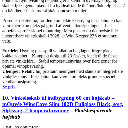
optimalt. Lydniveau og betjening er afstemt til hverdagsbrug, og
skabet føles gennemtænkt fra hyldeafstande til åbne-/lukkefølelse, så
du håndterer flaskerne så skånsomt som muligt.
Prisen er relativt høj for den kompakte klasse, og installationen kan
være mere kompleks på grund af ventilationsløsningen – her
anbefales professionel montering. Men ønsker du det bedste lille
integrerbare vinkøleskab i 2026, er WineKeeper 23S et suverænt
valg.
Fordele:
Usynlig push-pull ventilation bag lågen frigør plads i
køkkenskabet. · Kompakt design til 23 flasker, ideelt til de fleste
private vinkældre. · Stabil temperaturstyring over flere zoner for
optimal vinopbevaring.
Ulemper:
Relativ høj pris sammenlignet med standard integrerbare
vinkøleskabe. · Installation kan være kompleks grundet speciel
ventilationsløsning.
Se pris
10.
Vinkøleskab til indbygning 60 cm højskab –
mQuvée WineCave Slim 182D Fullglass Black, sort,
Støjsvag, 2 temperaturzoner
–
Pladsbesparende
højskab
4.5/5
|
23.995 DKK