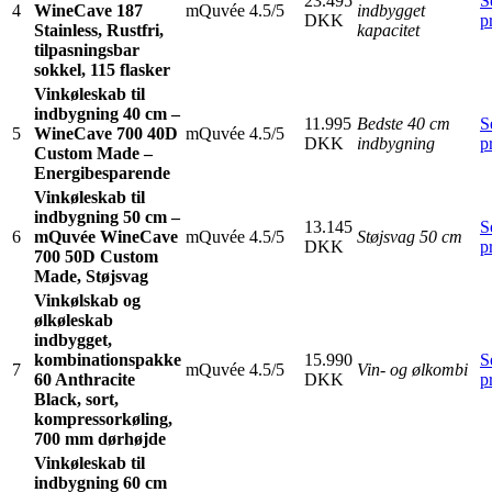
23.495
S
4
WineCave 187
mQuvée
4.5/5
indbygget
DKK
p
Stainless, Rustfri,
kapacitet
tilpasningsbar
sokkel, 115 flasker
Vinkøleskab til
indbygning 40 cm –
11.995
Bedste 40 cm
S
5
WineCave 700 40D
mQuvée
4.5/5
DKK
indbygning
p
Custom Made –
Energibesparende
Vinkøleskab til
indbygning 50 cm –
13.145
S
6
mQuvée WineCave
mQuvée
4.5/5
Støjsvag 50 cm
DKK
p
700 50D Custom
Made, Støjsvag
Vinkølskab og
ølkøleskab
indbygget,
kombinationspakke
15.990
S
7
mQuvée
4.5/5
Vin- og ølkombi
60 Anthracite
DKK
p
Black, sort,
kompressorkøling,
700 mm dørhøjde
Vinkøleskab til
indbygning 60 cm