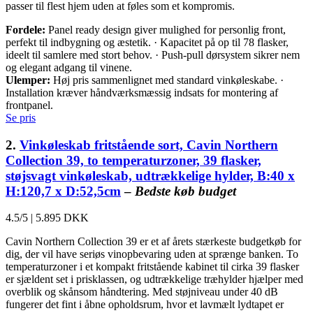
passer til flest hjem uden at føles som et kompromis.
Fordele:
Panel ready design giver mulighed for personlig front,
perfekt til indbygning og æstetik. · Kapacitet på op til 78 flasker,
ideelt til samlere med stort behov. · Push-pull dørsystem sikrer nem
og elegant adgang til vinene.
Ulemper:
Høj pris sammenlignet med standard vinkøleskabe. ·
Installation kræver håndværksmæssig indsats for montering af
frontpanel.
Se pris
2.
Vinkøleskab fritstående sort, Cavin Northern
Collection 39, to temperaturzoner, 39 flasker,
støjsvagt vinkøleskab, udtrækkelige hylder, B:40 x
H:120,7 x D:52,5cm
–
Bedste køb budget
4.5/5
|
5.895 DKK
Cavin Northern Collection 39 er et af årets stærkeste budgetkøb for
dig, der vil have seriøs vinopbevaring uden at sprænge banken. To
temperaturzoner i et kompakt fritstående kabinet til cirka 39 flasker
er sjældent set i prisklassen, og udtrækkelige træhylder hjælper med
overblik og skånsom håndtering. Med støjniveau under 40 dB
fungerer det fint i åbne opholdsrum, hvor et lavmælt lydtapet er