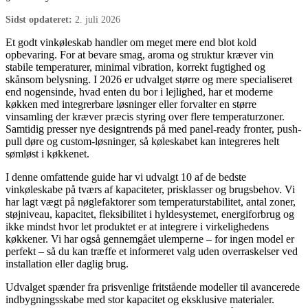
Sidst opdateret:
2. juli 2026
Et godt vinkøleskab handler om meget mere end blot kold
opbevaring. For at bevare smag, aroma og struktur kræver vin
stabile temperaturer, minimal vibration, korrekt fugtighed og
skånsom belysning. I 2026 er udvalget større og mere specialiseret
end nogensinde, hvad enten du bor i lejlighed, har et moderne
køkken med integrerbare løsninger eller forvalter en større
vinsamling der kræver præcis styring over flere temperaturzoner.
Samtidig presser nye designtrends på med panel-ready fronter, push-
pull døre og custom-løsninger, så køleskabet kan integreres helt
sømløst i køkkenet.
I denne omfattende guide har vi udvalgt 10 af de bedste
vinkøleskabe på tværs af kapaciteter, prisklasser og brugsbehov. Vi
har lagt vægt på nøglefaktorer som temperaturstabilitet, antal zoner,
støjniveau, kapacitet, fleksibilitet i hyldesystemet, energiforbrug og
ikke mindst hvor let produktet er at integrere i virkelighedens
køkkener. Vi har også gennemgået ulemperne – for ingen model er
perfekt – så du kan træffe et informeret valg uden overraskelser ved
installation eller daglig brug.
Udvalget spænder fra prisvenlige fritstående modeller til avancerede
indbygningsskabe med stor kapacitet og eksklusive materialer.