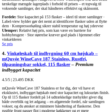
tænkelige mængde lagerplads i forhold til prisen – et topvalg til
voksende samlinger, der skal håndteres effektivt og skånsomt.
Fordele:
Stor kapacitet på 153 flasker – ideel til store samlinger ·
Label-view hylder gør det nemt at identificere flasker uden at flytte
dem · Kompressorkøling sikrer stabil temperatur og høj ydeevne
Ulemper:
Relativt høj pris, som kan være en barriere for
hobbybrugere · Stor størrelse kræver god plads i hjemmet eller
vinkælderen
Se pris
4.
Vinkøleskab til indbygning 60 cm højskab –
mQuvée WineCave 187 Stainless, Rustfri,
tilpasningsbar sokkel, 115 flasker
–
Premium
indbygget kapacitet
4.5/5
|
23.495 DKK
mQuvée WineCave 187 Stainless er for dig, der vil have et
eksklusivt, indbygget højskab med stor kapacitet og luksuriøs finish.
Op til 115 flasker fordelt på 14 udtrækkelige træhylder giver dig
både overblik og let adgang – en afgørende fordel, når samlingen
vokser, og du ønsker at minimere håndtering af flaskerne. Den
rustfrie front passer flot i moderne køkkener og er mere