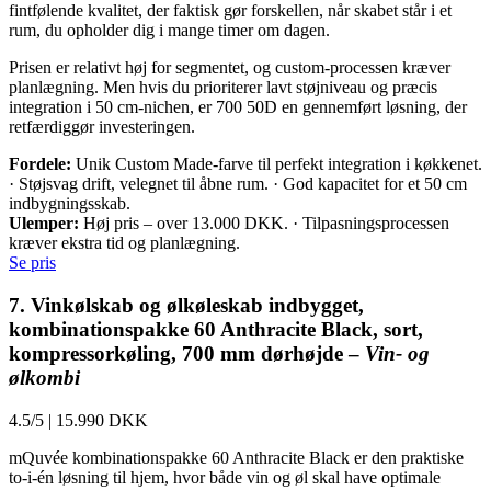
fintfølende kvalitet, der faktisk gør forskellen, når skabet står i et
rum, du opholder dig i mange timer om dagen.
Prisen er relativt høj for segmentet, og custom-processen kræver
planlægning. Men hvis du prioriterer lavt støjniveau og præcis
integration i 50 cm-nichen, er 700 50D en gennemført løsning, der
retfærdiggør investeringen.
Fordele:
Unik Custom Made-farve til perfekt integration i køkkenet.
· Støjsvag drift, velegnet til åbne rum. · God kapacitet for et 50 cm
indbygningsskab.
Ulemper:
Høj pris – over 13.000 DKK. · Tilpasningsprocessen
kræver ekstra tid og planlægning.
Se pris
7. Vinkølskab og ølkøleskab indbygget,
kombinationspakke 60 Anthracite Black, sort,
kompressorkøling, 700 mm dørhøjde –
Vin- og
ølkombi
4.5/5
|
15.990 DKK
mQuvée kombinationspakke 60 Anthracite Black er den praktiske
to-i-én løsning til hjem, hvor både vin og øl skal have optimale