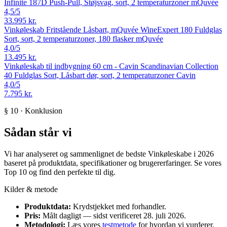
Infinite 187D Push-Pull, Støjsvag, sort, 2 temperaturzoner
mQuvée
4,5
/5
33.995 kr.
Vinkøleskab Fritstående Låsbart, mQuvée WineExpert 180 Fuldglas
Sort, sort, 2 temperaturzoner, 180 flasker
mQuvée
4,0
/5
13.495 kr.
Vinkøleskab til indbygning 60 cm - Cavin Scandinavian Collection
40 Fuldglas Sort, Låsbart dør, sort, 2 temperaturzoner
Cavin
4,0
/5
7.795 kr.
§ 10 · Konklusion
Sådan står vi
Vi har analyseret og sammenlignet de bedste Vinkøleskabe i 2026
baseret på produktdata, specifikationer og brugererfaringer. Se vores
Top 10 og find den perfekte til dig.
Kilder & metode
Produktdata:
Krydstjekket med forhandler.
Pris:
Målt dagligt — sidst verificeret 28. juli 2026.
Metodologi:
Læs vores
testmetode
for hvordan vi vurderer.