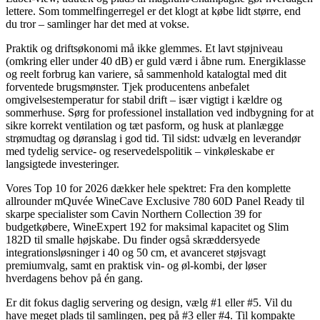
lettere. Som tommelfingerregel er det klogt at købe lidt større, end
du tror – samlinger har det med at vokse.
Praktik og driftsøkonomi må ikke glemmes. Et lavt støjniveau
(omkring eller under 40 dB) er guld værd i åbne rum. Energiklasse
og reelt forbrug kan variere, så sammenhold katalogtal med dit
forventede brugsmønster. Tjek producentens anbefalet
omgivelsestemperatur for stabil drift – især vigtigt i kældre og
sommerhuse. Sørg for professionel installation ved indbygning for at
sikre korrekt ventilation og tæt pasform, og husk at planlægge
strømudtag og døranslag i god tid. Til sidst: udvælg en leverandør
med tydelig service- og reservedelspolitik – vinkøleskabe er
langsigtede investeringer.
Vores Top 10 for 2026 dækker hele spektret: Fra den komplette
allrounder mQuvée WineCave Exclusive 780 60D Panel Ready til
skarpe specialister som Cavin Northern Collection 39 for
budgetkøbere, WineExpert 192 for maksimal kapacitet og Slim
182D til smalle højskabe. Du finder også skræddersyede
integrationsløsninger i 40 og 50 cm, et avanceret støjsvagt
premiumvalg, samt en praktisk vin- og øl-kombi, der løser
hverdagens behov på én gang.
Er dit fokus daglig servering og design, vælg #1 eller #5. Vil du
have meget plads til samlingen, peg på #3 eller #4. Til kompakte