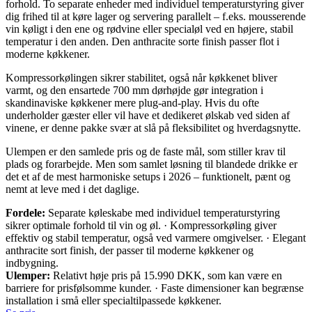
forhold. To separate enheder med individuel temperaturstyring giver
dig frihed til at køre lager og servering parallelt – f.eks. mousserende
vin køligt i den ene og rødvine eller specialøl ved en højere, stabil
temperatur i den anden. Den anthracite sorte finish passer flot i
moderne køkkener.
Kompressorkølingen sikrer stabilitet, også når køkkenet bliver
varmt, og den ensartede 700 mm dørhøjde gør integration i
skandinaviske køkkener mere plug-and-play. Hvis du ofte
underholder gæster eller vil have et dedikeret ølskab ved siden af
vinene, er denne pakke svær at slå på fleksibilitet og hverdagsnytte.
Ulempen er den samlede pris og de faste mål, som stiller krav til
plads og forarbejde. Men som samlet løsning til blandede drikke er
det et af de mest harmoniske setups i 2026 – funktionelt, pænt og
nemt at leve med i det daglige.
Fordele:
Separate køleskabe med individuel temperaturstyring
sikrer optimale forhold til vin og øl. · Kompressorkøling giver
effektiv og stabil temperatur, også ved varmere omgivelser. · Elegant
anthracite sort finish, der passer til moderne køkkener og
indbygning.
Ulemper:
Relativt høje pris på 15.990 DKK, som kan være en
barriere for prisfølsomme kunder. · Faste dimensioner kan begrænse
installation i små eller specialtilpassede køkkener.