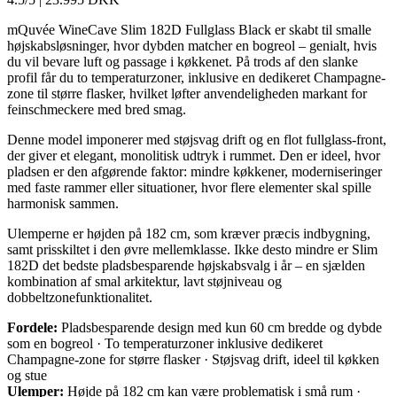
mQuvée WineCave Slim 182D Fullglass Black er skabt til smalle
højskabsløsninger, hvor dybden matcher en bogreol – genialt, hvis
du vil bevare luft og passage i køkkenet. På trods af den slanke
profil får du to temperaturzoner, inklusive en dedikeret Champagne-
zone til større flasker, hvilket løfter anvendeligheden markant for
feinschmeckere med bred smag.
Denne model imponerer med støjsvag drift og en flot fullglass-front,
der giver et elegant, monolitisk udtryk i rummet. Den er ideel, hvor
pladsen er den afgørende faktor: mindre køkkener, moderniseringer
med faste rammer eller situationer, hvor flere elementer skal spille
harmonisk sammen.
Ulemperne er højden på 182 cm, som kræver præcis indbygning,
samt prisskiltet i den øvre mellemklasse. Ikke desto mindre er Slim
182D det bedste pladsbesparende højskabsvalg i år – en sjælden
kombination af smal arkitektur, lavt støjniveau og
dobbeltzonefunktionalitet.
Fordele:
Pladsbesparende design med kun 60 cm bredde og dybde
som en bogreol · To temperaturzoner inklusive dedikeret
Champagne-zone for større flasker · Støjsvag drift, ideel til køkken
og stue
Ulemper:
Højde på 182 cm kan være problematisk i små rum ·