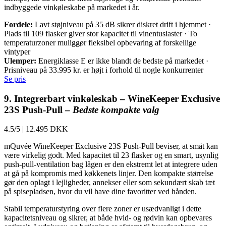
indbyggede vinkøleskabe på markedet i år.
Fordele:
Lavt støjniveau på 35 dB sikrer diskret drift i hjemmet ·
Plads til 109 flasker giver stor kapacitet til vinentusiaster · To
temperaturzoner muliggør fleksibel opbevaring af forskellige
vintyper
Ulemper:
Energiklasse E er ikke blandt de bedste på markedet ·
Prisniveau på 33.995 kr. er højt i forhold til nogle konkurrenter
Se pris
9. Integrerbart vinkøleskab – WineKeeper Exclusive
23S Push-Pull –
Bedste kompakte valg
4.5/5
|
12.495 DKK
mQuvée WineKeeper Exclusive 23S Push-Pull beviser, at småt kan
være virkelig godt. Med kapacitet til 23 flasker og en smart, usynlig
push-pull-ventilation bag lågen er den ekstremt let at integrere uden
at gå på kompromis med køkkenets linjer. Den kompakte størrelse
gør den oplagt i lejligheder, annekser eller som sekundært skab tæt
på spisepladsen, hvor du vil have dine favoritter ved hånden.
Stabil temperaturstyring over flere zoner er usædvanligt i dette
kapacitetsniveau og sikrer, at både hvid- og rødvin kan opbevares