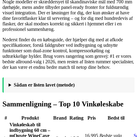
Nogle modeller er skræddersyet til skandinaviske mål med 700 mm
dørhøjde, mens andre tilbyder panel-ready fronter for fuldstændig
visuel integration. Der er løsninger for dig, der kun ønsker at have
dine favoritflasker klar til servering – og for dig med hundredevis af
flasker, der skal modnes korrekt og sikkert i hjemmet eller i en
professionel sammenhæng.
Nederst finder du en købsguide, der hjælper dig med at afkode
specifikationer, forstå faldgruber ved indbygning og udnytte
funktioner som dual-zone kontrol, kompressorkøling og
udtrækkelige hylder. Brug vores rangering som genvej: #1 er vores
bedste allround-valg i 2026, men resten af listen rummer specialister,
der kan være et endnu bedre match til netop dine behov.
Sådan er listen lavet (metode)
Sammenligning – Top 10 Vinkøleskabe
#
Produkt
Brand
Rating
Pris
Bedst til
Vinkøleskab til
indbygning 60 cm –
mQuvée WineCave
16.995
Bedste valg
S