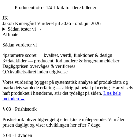
Producentfoto · 1/4
↑ klik for flere billeder
JK
Jakob Kimergård
Vurderet jul 2026 · opd. jul 2026
Sådan tester vi
→
Affiliate
Sådan vurderer vi
4
parametre scoret — kvalitet, værdi, funktioner & design
3+
datakilder — producent, forhandlere & brugeranmeldelser
Dagligt
prisen overvåges & verificeres
QA
kvalitetssikret inden udgivelse
Vores vurdering bygger på systematisk analyse af produktdata og
markedets samlede erfaring — aldrig på betalt placering. Har vi selv
haft produktet i hænderne, står det tydeligt på siden.
Læs hele
metoden →
§ 03 · Prishistorik
Prishistorik bliver tilgængelig efter første måleperiode. Vi måler
prisen dagligt og viser udviklingen her efter 7 dage.
§ 04 · I dybden