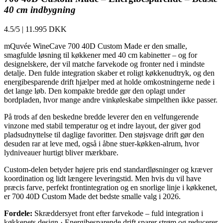
40 cm indbygning
4.5/5
|
11.995 DKK
mQuvée WineCave 700 40D Custom Made er den smalle,
smagfulde løsning til køkkener med 40 cm kabinetter – og for
designelskere, der vil matche farvekode og fronter ned i mindste
detalje. Den fulde integration skaber et roligt køkkenudtryk, og den
energibesparende drift hjælper med at holde omkostningerne nede i
det lange løb. Den kompakte bredde gør den oplagt under
bordpladen, hvor mange andre vinkøleskabe simpelthen ikke passer.
På trods af den beskedne bredde leverer den en velfungerende
vinzone med stabil temperatur og et indre layout, der giver god
pladsudnyttelse til daglige favoritter. Den støjsvage drift gør den
desuden rar at leve med, også i åbne stuer-køkken-alrum, hvor
lydniveauer hurtigt bliver mærkbare.
Custom-delen betyder højere pris end standardløsninger og kræver
koordination og lidt længere leveringstid. Men hvis du vil have
præcis farve, perfekt frontintegration og en snorlige linje i køkkenet,
er 700 40D Custom Made det bedste smalle valg i 2026.
Fordele:
Skræddersyet front efter farvekode – fuld integration i
køkkenets design · Energibesparende drift sparer strøm og reducerer