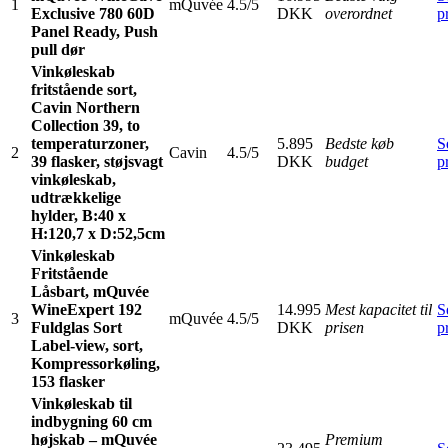
1
mQuvée
4.5/5
Exclusive 780 60D
DKK
overordnet
p
Panel Ready, Push
pull dør
Vinkøleskab
fritstående sort,
Cavin Northern
Collection 39, to
temperaturzoner,
5.895
Bedste køb
S
2
Cavin
4.5/5
39 flasker, støjsvagt
DKK
budget
p
vinkøleskab,
udtrækkelige
hylder, B:40 x
H:120,7 x D:52,5cm
Vinkøleskab
Fritstående
Låsbart, mQuvée
WineExpert 192
14.995
Mest kapacitet til
S
3
mQuvée
4.5/5
Fuldglas Sort
DKK
prisen
p
Label-view, sort,
Kompressorkøling,
153 flasker
Vinkøleskab til
indbygning 60 cm
højskab – mQuvée
Premium