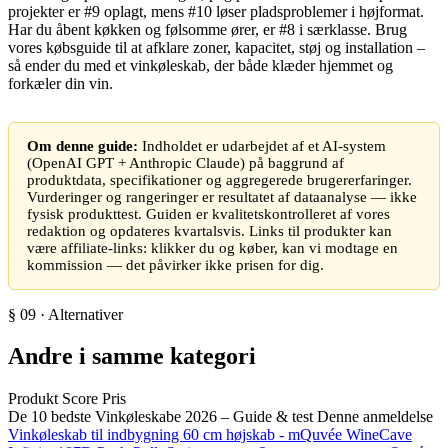
projekter er #9 oplagt, mens #10 løser pladsproblemer i højformat.
Har du åbent køkken og følsomme ører, er #8 i særklasse. Brug
vores købsguide til at afklare zoner, kapacitet, støj og installation –
så ender du med et vinkøleskab, der både klæder hjemmet og
forkæler din vin.
Om denne guide:
Indholdet er udarbejdet af et AI-system
(OpenAI GPT + Anthropic Claude) på baggrund af
produktdata, specifikationer og aggregerede brugererfaringer.
Vurderinger og rangeringer er resultatet af dataanalyse — ikke
fysisk produkttest. Guiden er kvalitetskontrolleret af vores
redaktion og opdateres kvartalsvis. Links til produkter kan
være affiliate-links: klikker du og køber, kan vi modtage en
kommission — det påvirker ikke prisen for dig.
§ 09 · Alternativer
Andre i samme kategori
Produkt
Score
Pris
De 10 bedste Vinkøleskabe 2026 – Guide & test
Denne anmeldelse
Vinkøleskab til indbygning 60 cm højskab - mQuvée WineCave