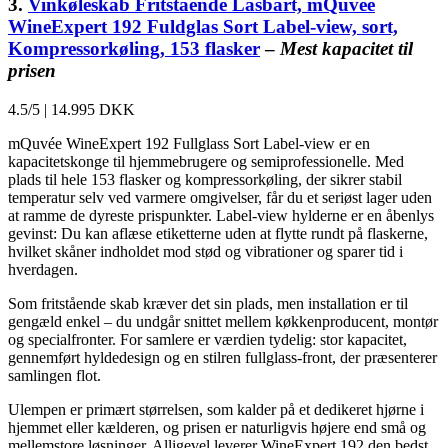
3.
Vinkøleskab Fritstående Låsbart, mQuvée
WineExpert 192 Fuldglas Sort Label-view, sort,
Kompressorkøling, 153 flasker
–
Mest kapacitet til
prisen
4.5/5
|
14.995 DKK
mQuvée WineExpert 192 Fullglass Sort Label-view er en
kapacitetskonge til hjemmebrugere og semiprofessionelle. Med
plads til hele 153 flasker og kompressorkøling, der sikrer stabil
temperatur selv ved varmere omgivelser, får du et seriøst lager uden
at ramme de dyreste prispunkter. Label-view hylderne er en åbenlys
gevinst: Du kan aflæse etiketterne uden at flytte rundt på flaskerne,
hvilket skåner indholdet mod stød og vibrationer og sparer tid i
hverdagen.
Som fritstående skab kræver det sin plads, men installation er til
gengæld enkel – du undgår snittet mellem køkkenproducent, montør
og specialfronter. For samlere er værdien tydelig: stor kapacitet,
gennemført hyldedesign og en stilren fullglass-front, der præsenterer
samlingen flot.
Ulempen er primært størrelsen, som kalder på et dedikeret hjørne i
hjemmet eller kælderen, og prisen er naturligvis højere end små og
mellemstore løsninger. Alligevel leverer WineExpert 192 den bedst