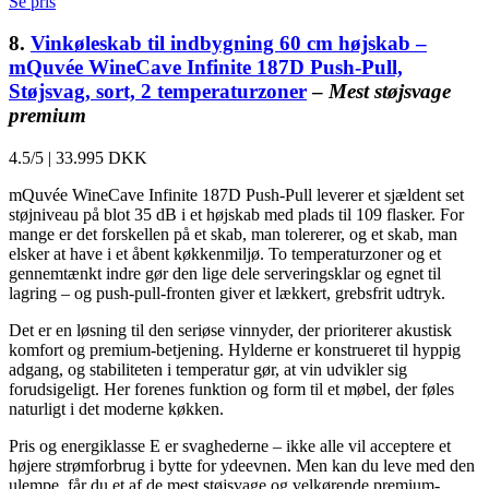
Se pris
8.
Vinkøleskab til indbygning 60 cm højskab –
mQuvée WineCave Infinite 187D Push-Pull,
Støjsvag, sort, 2 temperaturzoner
–
Mest støjsvage
premium
4.5/5
|
33.995 DKK
mQuvée WineCave Infinite 187D Push-Pull leverer et sjældent set
støjniveau på blot 35 dB i et højskab med plads til 109 flasker. For
mange er det forskellen på et skab, man tolererer, og et skab, man
elsker at have i et åbent køkkenmiljø. To temperaturzoner og et
gennemtænkt indre gør den lige dele serveringsklar og egnet til
lagring – og push-pull-fronten giver et lækkert, grebsfrit udtryk.
Det er en løsning til den seriøse vinnyder, der prioriterer akustisk
komfort og premium-betjening. Hylderne er konstrueret til hyppig
adgang, og stabiliteten i temperatur gør, at vin udvikler sig
forudsigeligt. Her forenes funktion og form til et møbel, der føles
naturligt i det moderne køkken.
Pris og energiklasse E er svaghederne – ikke alle vil acceptere et
højere strømforbrug i bytte for ydeevnen. Men kan du leve med den
ulempe, får du et af de mest støjsvage og velkørende premium-