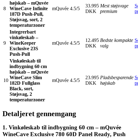
højskab – mQuvée
33.995
Mest støjsvage
S
8
WineCave Infinite
mQuvée
4.5/5
DKK
premium
p
187D Push-Pull,
Støjsvag, sort, 2
temperaturzoner
Integrerbart
vinkøleskab –
12.495
Bedste kompakte
S
9
WineKeeper
mQuvée
4.5/5
DKK
valg
p
Exclusive 23S
Push-Pull
Vinkøleskab til
indbygning 60 cm
højskab – mQuvée
WineCave Slim
23.995
Pladsbesparende
S
10
mQuvée
4.5/5
182D Fullglass
DKK
højskab
p
Black, sort,
Støjsvag, 2
temperaturzoner
Detaljeret gennemgang
1. Vinkøleskab til indbygning 60 cm – mQuvée
WineCave Exclusive 780 60D Panel Ready, Push