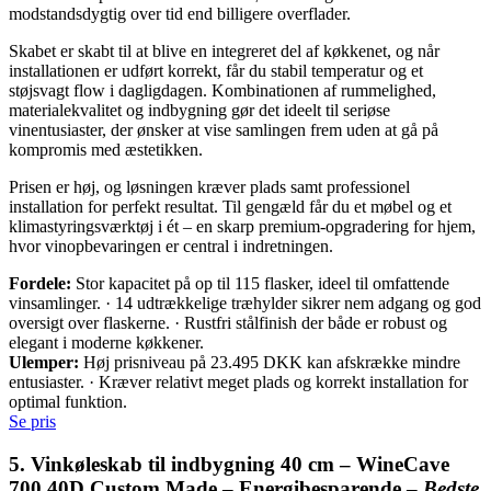
modstandsdygtig over tid end billigere overflader.
Skabet er skabt til at blive en integreret del af køkkenet, og når
installationen er udført korrekt, får du stabil temperatur og et
støjsvagt flow i dagligdagen. Kombinationen af rummelighed,
materialekvalitet og indbygning gør det ideelt til seriøse
vinentusiaster, der ønsker at vise samlingen frem uden at gå på
kompromis med æstetikken.
Prisen er høj, og løsningen kræver plads samt professionel
installation for perfekt resultat. Til gengæld får du et møbel og et
klimastyringsværktøj i ét – en skarp premium-opgradering for hjem,
hvor vinopbevaringen er central i indretningen.
Fordele:
Stor kapacitet på op til 115 flasker, ideel til omfattende
vinsamlinger. · 14 udtrækkelige træhylder sikrer nem adgang og god
oversigt over flaskerne. · Rustfri stålfinish der både er robust og
elegant i moderne køkkener.
Ulemper:
Høj prisniveau på 23.495 DKK kan afskrække mindre
entusiaster. · Kræver relativt meget plads og korrekt installation for
optimal funktion.
Se pris
5. Vinkøleskab til indbygning 40 cm – WineCave
700 40D Custom Made – Energibesparende –
Bedste