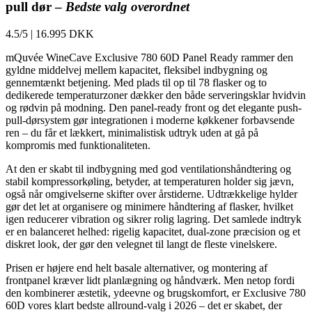
pull dør –
Bedste valg overordnet
4.5/5
|
16.995 DKK
mQuvée WineCave Exclusive 780 60D Panel Ready rammer den
gyldne middelvej mellem kapacitet, fleksibel indbygning og
gennemtænkt betjening. Med plads til op til 78 flasker og to
dedikerede temperaturzoner dækker den både serveringsklar hvidvin
og rødvin på modning. Den panel-ready front og det elegante push-
pull-dørsystem gør integrationen i moderne køkkener forbavsende
ren – du får et lækkert, minimalistisk udtryk uden at gå på
kompromis med funktionaliteten.
At den er skabt til indbygning med god ventilationshåndtering og
stabil kompressorkøling, betyder, at temperaturen holder sig jævn,
også når omgivelserne skifter over årstiderne. Udtrækkelige hylder
gør det let at organisere og minimere håndtering af flasker, hvilket
igen reducerer vibration og sikrer rolig lagring. Det samlede indtryk
er en balanceret helhed: rigelig kapacitet, dual-zone præcision og et
diskret look, der gør den velegnet til langt de fleste vinelskere.
Prisen er højere end helt basale alternativer, og montering af
frontpanel kræver lidt planlægning og håndværk. Men netop fordi
den kombinerer æstetik, ydeevne og brugskomfort, er Exclusive 780
60D vores klart bedste allround-valg i 2026 – det er skabet, der