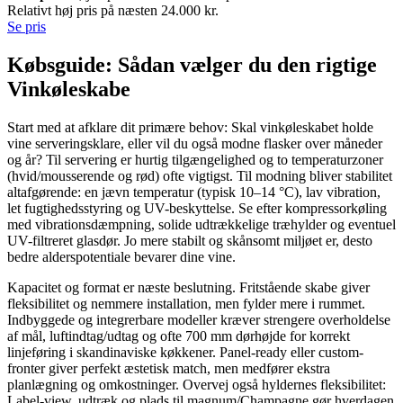
Relativt høj pris på næsten 24.000 kr.
Se pris
Købsguide: Sådan vælger du den rigtige
Vinkøleskabe
Start med at afklare dit primære behov: Skal vinkøleskabet holde
vine serveringsklare, eller vil du også modne flasker over måneder
og år? Til servering er hurtig tilgængelighed og to temperaturzoner
(hvid/mousserende og rød) ofte vigtigst. Til modning bliver stabilitet
altafgørende: en jævn temperatur (typisk 10–14 °C), lav vibration,
let fugtighedsstyring og UV-beskyttelse. Se efter kompressorkøling
med vibrationsdæmpning, solide udtrækkelige træhylder og eventuel
UV-filtreret glasdør. Jo mere stabilt og skånsomt miljøet er, desto
bedre alderspotentiale bevarer dine vine.
Kapacitet og format er næste beslutning. Fritstående skabe giver
fleksibilitet og nemmere installation, men fylder mere i rummet.
Indbyggede og integrerbare modeller kræver strengere overholdelse
af mål, luftindtag/udtag og ofte 700 mm dørhøjde for korrekt
linjeføring i skandinaviske køkkener. Panel-ready eller custom-
fronter giver perfekt æstetisk match, men medfører ekstra
planlægning og omkostninger. Overvej også hyldernes fleksibilitet:
Label-view, udtræk og plads til magnum/Champagne gør hverdagen