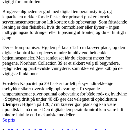
vigtigt for komforten.
Brugervenligheden er god med digital temperaturstyring, og
kapaciteten rækker for de fleste, der primært ønsker korrekt
serveringstemperatur og lidt kortere tids opbevaring. Som fritstående
løsning er den fleksibel, hvis du ommøblerer eller flytter – ingen
indbygningsudfordringer eller tilpasning af fronter, og du er hurtigt i
gang.
Der er kompromiser: Højden på knap 121 cm kræver plads, og den
digitale kontrol kan opleves mindre intuitiv end helt enkle
betjeningspaneler. Men samlet set får du ekstremt meget for
pengene. Northern Collection 39 er et sikkert valg til begyndere,
lejligheder og prisbevidste vinnydere, som ikke vil give køb på de
vigtigste funktioner.
Fordele:
Kapacitet på 39 flasker fordelt på syv udtrækkelige
træhylder sikrer overskuelig opbevaring · To separate
temperaturzoner giver optimal opbevaring for både rød- og hvidvine
· Støjsvag drift på under 40 dB gør det velegnet til opholdsrum
Ulemper:
Højden på 120,7 cm kræver god plads og kan være
upraktisk i små rum · Den digitale temperaturkontrol kan være lidt
mindre intuitiv end mekaniske modeller
Se pris