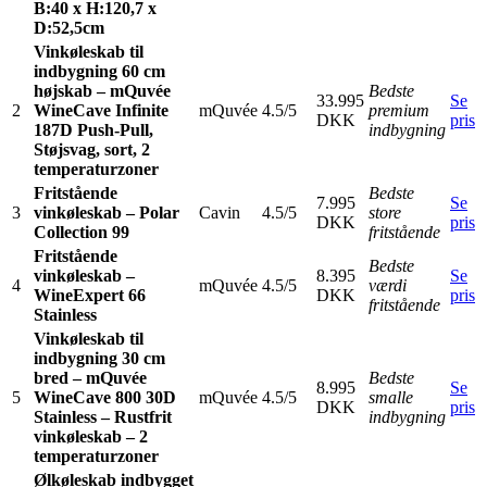
B:40 x H:120,7 x
D:52,5cm
Vinkøleskab til
indbygning 60 cm
højskab – mQuvée
Bedste
33.995
Se
2
WineCave Infinite
mQuvée
4.5/5
premium
DKK
pris
187D Push-Pull,
indbygning
Støjsvag, sort, 2
temperaturzoner
Fritstående
Bedste
7.995
Se
3
vinkøleskab – Polar
Cavin
4.5/5
store
DKK
pris
Collection 99
fritstående
Fritstående
Bedste
vinkøleskab –
8.395
Se
4
mQuvée
4.5/5
værdi
WineExpert 66
DKK
pris
fritstående
Stainless
Vinkøleskab til
indbygning 30 cm
bred – mQuvée
Bedste
8.995
Se
5
WineCave 800 30D
mQuvée
4.5/5
smalle
DKK
pris
Stainless – Rustfrit
indbygning
vinkøleskab – 2
temperaturzoner
Ølkøleskab indbygget