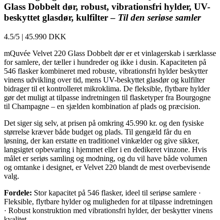
Glass Dobbelt dør, robust, vibrationsfri hylder, UV-
beskyttet glasdør, kulfilter –
Til den seriøse samler
4.5/5
|
45.990 DKK
mQuvée Velvet 220 Glass Dobbelt dør er et vinlagerskab i særklasse
for samlere, der tæller i hundreder og ikke i dusin. Kapaciteten på
546 flasker kombineret med robuste, vibrationsfri hylder beskytter
vinens udvikling over tid, mens UV-beskyttet glasdør og kulfilter
bidrager til et kontrolleret mikroklima. De fleksible, flytbare hylder
gør det muligt at tilpasse indretningen til flasketyper fra Bourgogne
til Champagne – en sjælden kombination af plads og præcision.
Det siger sig selv, at prisen på omkring 45.990 kr. og den fysiske
størrelse kræver både budget og plads. Til gengæld får du en
løsning, der kan erstatte en traditionel vinkælder og give sikker,
langsigtet opbevaring i hjemmet eller i en dedikeret vinzone. Hvis
målet er seriøs samling og modning, og du vil have både volumen
og omtanke i designet, er Velvet 220 blandt de mest overbevisende
valg.
Fordele:
Stor kapacitet på 546 flasker, ideel til seriøse samlere ·
Fleksible, flytbare hylder og muligheden for at tilpasse indretningen
· Robust konstruktion med vibrationsfri hylder, der beskytter vinens
kvalitet