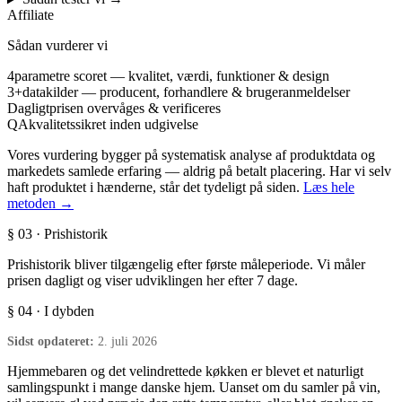
Affiliate
Sådan vurderer vi
4
parametre scoret — kvalitet, værdi, funktioner & design
3+
datakilder — producent, forhandlere & brugeranmeldelser
Dagligt
prisen overvåges & verificeres
QA
kvalitetssikret inden udgivelse
Vores vurdering bygger på systematisk analyse af produktdata og
markedets samlede erfaring — aldrig på betalt placering. Har vi selv
haft produktet i hænderne, står det tydeligt på siden.
Læs hele
metoden →
§ 03 · Prishistorik
Prishistorik bliver tilgængelig efter første måleperiode. Vi måler
prisen dagligt og viser udviklingen her efter 7 dage.
§ 04 · I dybden
Sidst opdateret:
2. juli 2026
Hjemmebaren og det velindrettede køkken er blevet et naturligt
samlingspunkt i mange danske hjem. Uanset om du samler på vin,