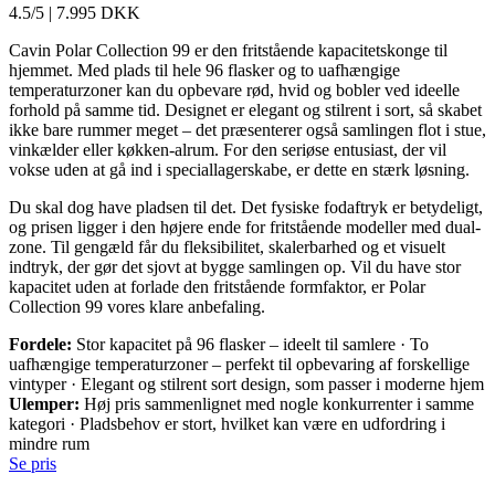
4.5/5
|
7.995 DKK
Cavin Polar Collection 99 er den fritstående kapacitetskonge til
hjemmet. Med plads til hele 96 flasker og to uafhængige
temperaturzoner kan du opbevare rød, hvid og bobler ved ideelle
forhold på samme tid. Designet er elegant og stilrent i sort, så skabet
ikke bare rummer meget – det præsenterer også samlingen flot i stue,
vinkælder eller køkken-alrum. For den seriøse entusiast, der vil
vokse uden at gå ind i speciallagerskabe, er dette en stærk løsning.
Du skal dog have pladsen til det. Det fysiske fodaftryk er betydeligt,
og prisen ligger i den højere ende for fritstående modeller med dual-
zone. Til gengæld får du fleksibilitet, skalerbarhed og et visuelt
indtryk, der gør det sjovt at bygge samlingen op. Vil du have stor
kapacitet uden at forlade den fritstående formfaktor, er Polar
Collection 99 vores klare anbefaling.
Fordele:
Stor kapacitet på 96 flasker – ideelt til samlere · To
uafhængige temperaturzoner – perfekt til opbevaring af forskellige
vintyper · Elegant og stilrent sort design, som passer i moderne hjem
Ulemper:
Høj pris sammenlignet med nogle konkurrenter i samme
kategori · Pladsbehov er stort, hvilket kan være en udfordring i
mindre rum
Se pris