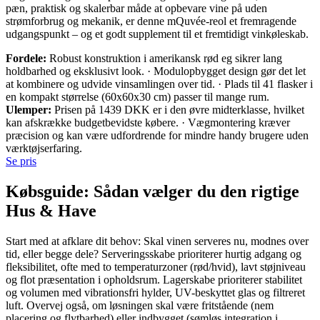
pæn, praktisk og skalerbar måde at opbevare vine på uden
strømforbrug og mekanik, er denne mQuvée-reol et fremragende
udgangspunkt – og et godt supplement til et fremtidigt vinkøleskab.
Fordele:
Robust konstruktion i amerikansk rød eg sikrer lang
holdbarhed og eksklusivt look. · Modulopbygget design gør det let
at kombinere og udvide vinsamlingen over tid. · Plads til 41 flasker i
en kompakt størrelse (60x60x30 cm) passer til mange rum.
Ulemper:
Prisen på 1439 DKK er i den øvre midterklasse, hvilket
kan afskrække budgetbevidste købere. · Vægmontering kræver
præcision og kan være udfordrende for mindre handy brugere uden
værktøjserfaring.
Se pris
Købsguide: Sådan vælger du den rigtige
Hus & Have
Start med at afklare dit behov: Skal vinen serveres nu, modnes over
tid, eller begge dele? Serveringsskabe prioriterer hurtig adgang og
fleksibilitet, ofte med to temperaturzoner (rød/hvid), lavt støjniveau
og flot præsentation i opholdsrum. Lagerskabe prioriterer stabilitet
og volumen med vibrationsfri hylder, UV-beskyttet glas og filtreret
luft. Overvej også, om løsningen skal være fritstående (nem
placering og flytbarhed) eller indbygget (sømløs integration i