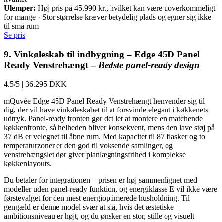
Ulemper:
Høj pris på 45.990 kr., hvilket kan være uoverkommeligt
for mange · Stor størrelse kræver betydelig plads og egner sig ikke
til små rum
Se pris
9. Vinkøleskab til indbygning – Edge 45D Panel
Ready Venstrehængt –
Bedste panel-ready design
4.5/5
|
36.295 DKK
mQuvée Edge 45D Panel Ready Venstrehængt henvender sig til
dig, der vil have vinkøleskabet til at forsvinde elegant i køkkenets
udtryk. Panel-ready fronten gør det let at montere en matchende
køkkenfronte, så helheden bliver konsekvent, mens den lave støj på
37 dB er velegnet til åbne rum. Med kapacitet til 87 flasker og to
temperaturzoner er den god til voksende samlinger, og
venstrehængslet dør giver planlægningsfrihed i komplekse
køkkenlayouts.
Du betaler for integrationen – prisen er høj sammenlignet med
modeller uden panel-ready funktion, og energiklasse E vil ikke være
førstevalget for den mest energioptimerede husholdning. Til
gengæld er denne model svær at slå, hvis det æstetiske
ambitionsniveau er højt, og du ønsker en stor, stille og visuelt