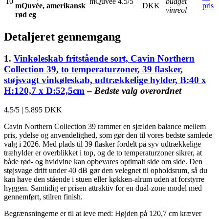
10
mQuvée
4.5/5
budget
mQuvée, amerikansk
DKK
pris
vinreol
rød eg
Detaljeret gennemgang
1.
Vinkøleskab fritstående sort, Cavin Northern
Collection 39, to temperaturzoner, 39 flasker,
støjsvagt vinkøleskab, udtrækkelige hylder, B:40 x
H:120,7 x D:52,5cm
–
Bedste valg overordnet
4.5/5
|
5.895 DKK
Cavin Northern Collection 39 rammer en sjælden balance mellem
pris, ydelse og anvendelighed, som gør den til vores bedste samlede
valg i 2026. Med plads til 39 flasker fordelt på syv udtrækkelige
træhylder er overblikket i top, og de to temperaturzoner sikrer, at
både rød- og hvidvine kan opbevares optimalt side om side. Den
støjsvage drift under 40 dB gør den velegnet til opholdsrum, så du
kan have den stående i stuen eller køkken-alrum uden at forstyrre
hyggen. Samtidig er prisen attraktiv for en dual-zone model med
gennemført, stilren finish.
Begrænsningerne er til at leve med: Højden på 120,7 cm kræver