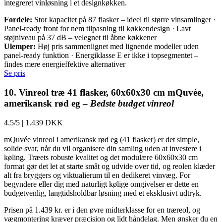
integreret vinløsning i et designkøkken.
Fordele:
Stor kapacitet på 87 flasker – ideel til større vinsamlinger ·
Panel-ready front for nem tilpasning til køkkendesign · Lavt
støjniveau på 37 dB – velegnet til åbne køkkener
Ulemper:
Høj pris sammenlignet med lignende modeller uden
panel-ready funktion · Energiklasse E er ikke i topsegmentet –
findes mere energieffektive alternativer
Se pris
10. Vinreol træ 41 flasker, 60x60x30 cm mQuvée,
amerikansk rød eg –
Bedste budget vinreol
4.5/5
|
1.439 DKK
mQuvée vinreol i amerikansk rød eg (41 flasker) er det simple,
solide svar, når du vil organisere din samling uden at investere i
køling. Træets robuste kvalitet og det modulære 60x60x30 cm
format gør det let at starte småt og udvide over tid, og reolen klæder
alt fra bryggers og viktualierum til en dedikeret vinvæg. For
begyndere eller dig med naturligt kølige omgivelser er dette en
budgetvenlig, langtidsholdbar løsning med et eksklusivt udtryk.
Prisen på 1.439 kr. er i den øvre midterklasse for en træreol, og
vægmontering kræver præcision og lidt håndelag. Men ønsker du en