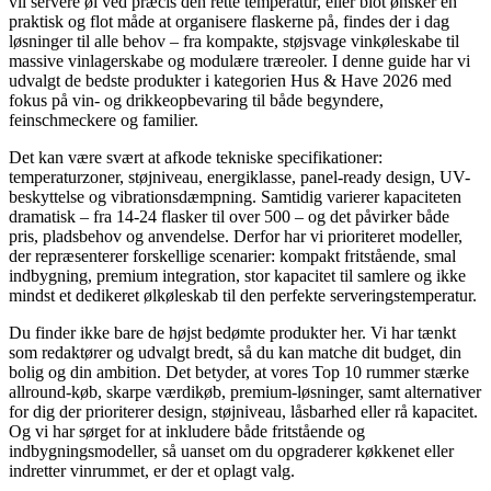
vil servere øl ved præcis den rette temperatur, eller blot ønsker en
praktisk og flot måde at organisere flaskerne på, findes der i dag
løsninger til alle behov – fra kompakte, støjsvage vinkøleskabe til
massive vinlagerskabe og modulære træreoler. I denne guide har vi
udvalgt de bedste produkter i kategorien Hus & Have 2026 med
fokus på vin- og drikkeopbevaring til både begyndere,
feinschmeckere og familier.
Det kan være svært at afkode tekniske specifikationer:
temperaturzoner, støjniveau, energiklasse, panel-ready design, UV-
beskyttelse og vibrationsdæmpning. Samtidig varierer kapaciteten
dramatisk – fra 14-24 flasker til over 500 – og det påvirker både
pris, pladsbehov og anvendelse. Derfor har vi prioriteret modeller,
der repræsenterer forskellige scenarier: kompakt fritstående, smal
indbygning, premium integration, stor kapacitet til samlere og ikke
mindst et dedikeret ølkøleskab til den perfekte serveringstemperatur.
Du finder ikke bare de højst bedømte produkter her. Vi har tænkt
som redaktører og udvalgt bredt, så du kan matche dit budget, din
bolig og din ambition. Det betyder, at vores Top 10 rummer stærke
allround-køb, skarpe værdikøb, premium-løsninger, samt alternativer
for dig der prioriterer design, støjniveau, låsbarhed eller rå kapacitet.
Og vi har sørget for at inkludere både fritstående og
indbygningsmodeller, så uanset om du opgraderer køkkenet eller
indretter vinrummet, er der et oplagt valg.