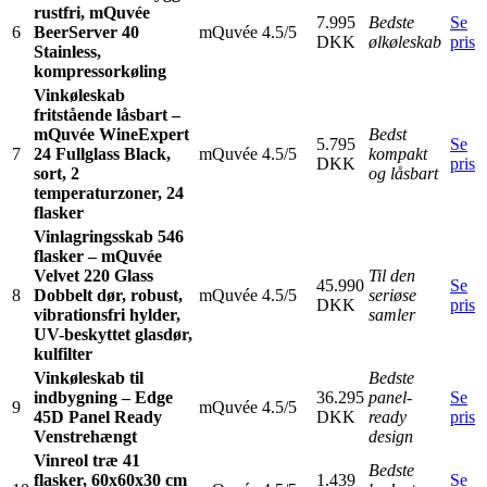
rustfri, mQuvée
7.995
Bedste
Se
6
BeerServer 40
mQuvée
4.5/5
DKK
ølkøleskab
pris
Stainless,
kompressorkøling
Vinkøleskab
fritstående låsbart –
mQuvée WineExpert
Bedst
5.795
Se
7
24 Fullglass Black,
mQuvée
4.5/5
kompakt
DKK
pris
sort, 2
og låsbart
temperaturzoner, 24
flasker
Vinlagringsskab 546
flasker – mQuvée
Velvet 220 Glass
Til den
45.990
Se
8
Dobbelt dør, robust,
mQuvée
4.5/5
seriøse
DKK
pris
vibrationsfri hylder,
samler
UV-beskyttet glasdør,
kulfilter
Vinkøleskab til
Bedste
indbygning – Edge
36.295
panel-
Se
9
mQuvée
4.5/5
45D Panel Ready
DKK
ready
pris
Venstrehængt
design
Vinreol træ 41
Bedste
flasker, 60x60x30 cm
1.439
Se