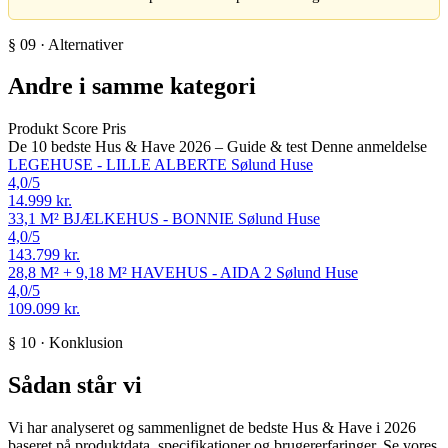
§ 09 · Alternativer
Andre i samme kategori
Produkt
Score
Pris
De 10 bedste Hus & Have 2026 – Guide & test
Denne anmeldelse
LEGEHUSE - LILLE ALBERTE
Sølund Huse
4,0
/5
14.999 kr.
33,1 M² BJÆLKEHUS - BONNIE
Sølund Huse
4,0
/5
143.799 kr.
28,8 M² + 9,18 M² HAVEHUS - AIDA 2
Sølund Huse
4,0
/5
109.099 kr.
§ 10 · Konklusion
Sådan står vi
Vi har analyseret og sammenlignet de bedste Hus & Have i 2026
baseret på produktdata, specifikationer og brugererfaringer. Se vores