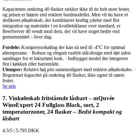
Kapaciteten omkring 40 flasker rækker ikke til de helt store fester,
og prisen er højere end enklere bordmodeller. Men vil du have et
dedikeret ølkøleskab, der kombinerer kraftig ydelse med flot
integration og materialer i en kvalitetsklasse over standard, er
BeerServer 40 vendt mod dem, der vil have noget bedre end
gennemsnittet – hver dag.
Fordele:
Kompressorkøling der kan nå ned til -4°C for optimal
øltemperatur. · Robust og elegant rustfrit stål-design med dør uden
samlinger for et luksuriøst look. · Indbygget model der integreres
flot i køkken eller barområde.
Ulemper:
Relativt høj pris sammenlignet med enklere ølkøleskabe. ·
Begrænset kapacitet på omkring 40 flasker, ikke egnet til større
fester.
Se pris
7. Vinkøleskab fritstående låsbart – mQuvée
WineExpert 24 Fullglass Black, sort, 2
temperaturzoner, 24 flasker –
Bedst kompakt og
låsbart
4.5/5
|
5.795 DKK