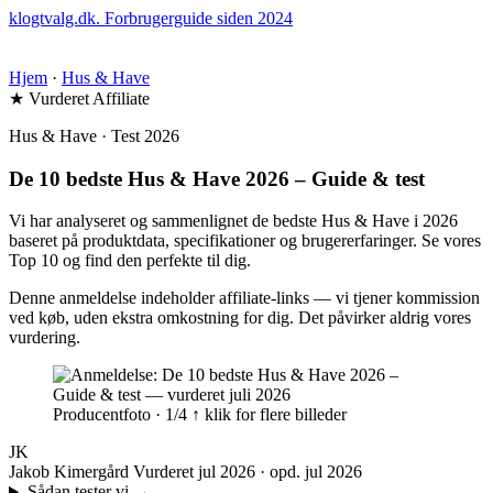
klogtvalg.dk
.
Forbrugerguide siden 2024
Hjem
·
Hus & Have
★ Vurderet
Affiliate
Hus & Have · Test 2026
De 10 bedste Hus & Have 2026 – Guide & test
Vi har analyseret og sammenlignet de bedste Hus & Have i 2026
baseret på produktdata, specifikationer og brugererfaringer. Se vores
Top 10 og find den perfekte til dig.
Denne anmeldelse indeholder affiliate-links — vi tjener kommission
ved køb, uden ekstra omkostning for dig. Det påvirker aldrig vores
vurdering.
Producentfoto · 1/4
↑ klik for flere billeder
JK
Jakob Kimergård
Vurderet jul 2026 · opd. jul 2026
Sådan tester vi
→