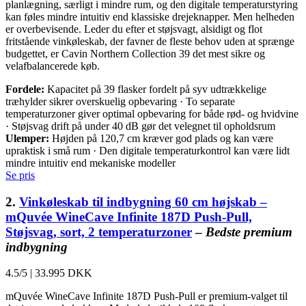
planlægning, særligt i mindre rum, og den digitale temperaturstyring
kan føles mindre intuitiv end klassiske drejeknapper. Men helheden
er overbevisende. Leder du efter et støjsvagt, alsidigt og flot
fritstående vinkøleskab, der favner de fleste behov uden at sprænge
budgettet, er Cavin Northern Collection 39 det mest sikre og
velafbalancerede køb.
Fordele:
Kapacitet på 39 flasker fordelt på syv udtrækkelige
træhylder sikrer overskuelig opbevaring · To separate
temperaturzoner giver optimal opbevaring for både rød- og hvidvine
· Støjsvag drift på under 40 dB gør det velegnet til opholdsrum
Ulemper:
Højden på 120,7 cm kræver god plads og kan være
upraktisk i små rum · Den digitale temperaturkontrol kan være lidt
mindre intuitiv end mekaniske modeller
Se pris
2.
Vinkøleskab til indbygning 60 cm højskab –
mQuvée WineCave Infinite 187D Push-Pull,
Støjsvag, sort, 2 temperaturzoner
–
Bedste premium
indbygning
4.5/5
|
33.995 DKK
mQuvée WineCave Infinite 187D Push-Pull er premium-valget til