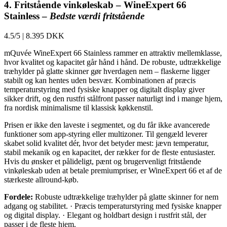
4. Fritstående vinkøleskab – WineExpert 66
Stainless –
Bedste værdi fritstående
4.5/5
|
8.395 DKK
mQuvée WineExpert 66 Stainless rammer en attraktiv mellemklasse,
hvor kvalitet og kapacitet går hånd i hånd. De robuste, udtrækkelige
træhylder på glatte skinner gør hverdagen nem – flaskerne ligger
stabilt og kan hentes uden besvær. Kombinationen af præcis
temperaturstyring med fysiske knapper og digitalt display giver
sikker drift, og den rustfri stålfront passer naturligt ind i mange hjem,
fra nordisk minimalisme til klassisk køkkenstil.
Prisen er ikke den laveste i segmentet, og du får ikke avancerede
funktioner som app-styring eller multizoner. Til gengæld leverer
skabet solid kvalitet dér, hvor det betyder mest: jævn temperatur,
stabil mekanik og en kapacitet, der rækker for de fleste entusiaster.
Hvis du ønsker et pålideligt, pænt og brugervenligt fritstående
vinkøleskab uden at betale premiumpriser, er WineExpert 66 et af de
stærkeste allround-køb.
Fordele:
Robuste udtrækkelige træhylder på glatte skinner for nem
adgang og stabilitet. · Præcis temperaturstyring med fysiske knapper
og digital display. · Elegant og holdbart design i rustfrit stål, der
passer i de fleste hjem.