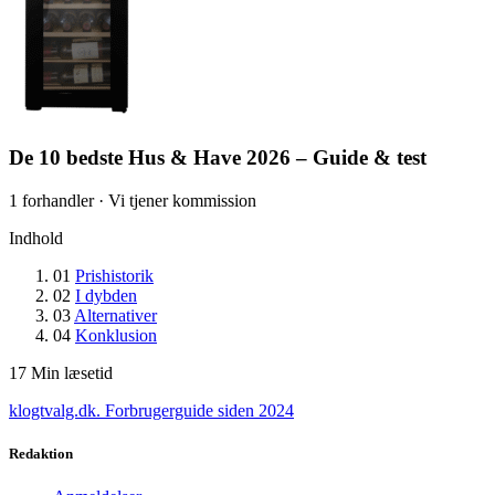
De 10 bedste Hus & Have 2026 – Guide & test
1 forhandler · Vi tjener kommission
Indhold
01
Prishistorik
02
I dybden
03
Alternativer
04
Konklusion
17
Min læsetid
klogtvalg.dk
.
Forbrugerguide siden 2024
Redaktion