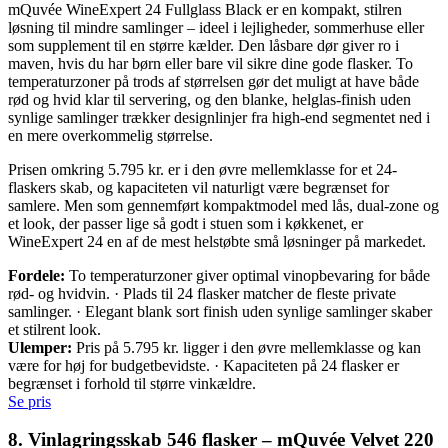
mQuvée WineExpert 24 Fullglass Black er en kompakt, stilren
løsning til mindre samlinger – ideel i lejligheder, sommerhuse eller
som supplement til en større kælder. Den låsbare dør giver ro i
maven, hvis du har børn eller bare vil sikre dine gode flasker. To
temperaturzoner på trods af størrelsen gør det muligt at have både
rød og hvid klar til servering, og den blanke, helglas-finish uden
synlige samlinger trækker designlinjer fra high-end segmentet ned i
en mere overkommelig størrelse.
Prisen omkring 5.795 kr. er i den øvre mellemklasse for et 24-
flaskers skab, og kapaciteten vil naturligt være begrænset for
samlere. Men som gennemført kompaktmodel med lås, dual-zone og
et look, der passer lige så godt i stuen som i køkkenet, er
WineExpert 24 en af de mest helstøbte små løsninger på markedet.
Fordele:
To temperaturzoner giver optimal vinopbevaring for både
rød- og hvidvin. · Plads til 24 flasker matcher de fleste private
samlinger. · Elegant blank sort finish uden synlige samlinger skaber
et stilrent look.
Ulemper:
Pris på 5.795 kr. ligger i den øvre mellemklasse og kan
være for høj for budgetbevidste. · Kapaciteten på 24 flasker er
begrænset i forhold til større vinkældre.
Se pris
8. Vinlagringsskab 546 flasker – mQuvée Velvet 220