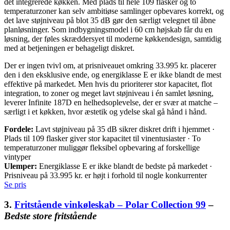
det integrerede køkken. Med plads til hele 109 flasker og to
temperaturzoner kan selv ambitiøse samlinger opbevares korrekt, og
det lave støjniveau på blot 35 dB gør den særligt velegnet til åbne
planløsninger. Som indbygningsmodel i 60 cm højskab får du en
løsning, der føles skræddersyet til moderne køkkendesign, samtidig
med at betjeningen er behageligt diskret.
Der er ingen tvivl om, at prisniveauet omkring 33.995 kr. placerer
den i den eksklusive ende, og energiklasse E er ikke blandt de mest
effektive på markedet. Men hvis du prioriterer stor kapacitet, flot
integration, to zoner og meget lavt støjniveau i én samlet løsning,
leverer Infinite 187D en helhedsoplevelse, der er svær at matche –
særligt i et køkken, hvor æstetik og ydelse skal gå hånd i hånd.
Fordele:
Lavt støjniveau på 35 dB sikrer diskret drift i hjemmet ·
Plads til 109 flasker giver stor kapacitet til vinentusiaster · To
temperaturzoner muliggør fleksibel opbevaring af forskellige
vintyper
Ulemper:
Energiklasse E er ikke blandt de bedste på markedet ·
Prisniveau på 33.995 kr. er højt i forhold til nogle konkurrenter
Se pris
3.
Fritstående vinkøleskab – Polar Collection 99
–
Bedste store fritstående