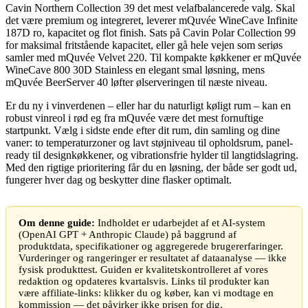
Cavin Northern Collection 39 det mest velafbalancerede valg. Skal
det være premium og integreret, leverer mQuvée WineCave Infinite
187D ro, kapacitet og flot finish. Sats på Cavin Polar Collection 99
for maksimal fritstående kapacitet, eller gå hele vejen som seriøs
samler med mQuvée Velvet 220. Til kompakte køkkener er mQuvée
WineCave 800 30D Stainless en elegant smal løsning, mens
mQuvée BeerServer 40 løfter ølserveringen til næste niveau.
Er du ny i vinverdenen – eller har du naturligt køligt rum – kan en
robust vinreol i rød eg fra mQuvée være det mest fornuftige
startpunkt. Vælg i sidste ende efter dit rum, din samling og dine
vaner: to temperaturzoner og lavt støjniveau til opholdsrum, panel-
ready til designkøkkener, og vibrationsfrie hylder til langtidslagring.
Med den rigtige prioritering får du en løsning, der både ser godt ud,
fungerer hver dag og beskytter dine flasker optimalt.
Om denne guide:
Indholdet er udarbejdet af et AI-system
(OpenAI GPT + Anthropic Claude) på baggrund af
produktdata, specifikationer og aggregerede brugererfaringer.
Vurderinger og rangeringer er resultatet af dataanalyse — ikke
fysisk produkttest. Guiden er kvalitetskontrolleret af vores
redaktion og opdateres kvartalsvis. Links til produkter kan
være affiliate-links: klikker du og køber, kan vi modtage en
kommission — det påvirker ikke prisen for dig.