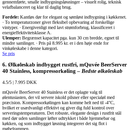
gennemførte, smalle indbygningsløsninger – visuelt rolig, teknisk
velafbalanceret og klar til daglig brug.
Fordele:
Kantløs dør for elegant og sømløst indbygning i køkkenet.
· To temperaturzoner giver fleksibel opbevaring af forskellige
vintyper. · Energivenligt med lavt strømforbrug, klassificeret i
energieffektivitetsklasse A.
Ulemper:
Begrænset kapacitet pga. kun 30 cm bredde, egnet til
mindre samlinger. · Pris på 8.995 kr. er i den høje ende for
vinkøleskabe i denne kategori.
Se pris
6. Ølkøleskab indbygget rustfri, mQuvée BeerServer
40 Stainless, kompressorkøling –
Bedste ølkøleskab
4.5/5
|
7.995 DKK
mQuvée BeerServer 40 Stainless er det oplagte valg til
ølentusiasten, der vil servere iskold pilsner eller specialøl med
præcision. Kompressorkølingen kan komme helt ned til -4°C,
hvilket er usædvanligt effektivt og giver dig fuld kontrol over
serveringstemperaturen. Det robuste, elegante design i rustfrit stål
med dør uden samlinger løfter udtrykket i både hjemmebar og
køkken, og som indbygget løsning integrerer det sig flot i
møbelrammen.