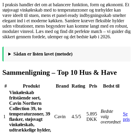
I praksis handler det om at balancere funktion, form og økonomi. Et
støjsvagt vinkøleskab med to temperaturzoner og træhylder kan
være ideelt til stuen, mens et panel-ready indbygningsskab smelter
elegant ind i et moderne køkken. Samlere kræver fleksible hylder
uden vibrationer, mens begyndere kan komme langt med en robust,
modulær vinreol. Læs med og find dit perfekte match – vi guider dig
sikkert gennem fordele, ulemper og det bedste køb i 2026.
Sådan er listen lavet (metode)
Sammenligning – Top 10 Hus & Have
#
Produkt
Brand
Rating
Pris
Bedst til
Vinkøleskab
fritstående sort,
Cavin Northern
Collection 39, to
Bedste
temperaturzoner, 39
5.895
Se
1
Cavin
4.5/5
valg
flasker, støjsvagt
DKK
pris
overordnet
vinkøleskab,
udtrækkelige hylder,