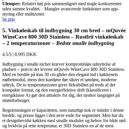
Ulemper:
Relativt høj pris sammenlignet med nogle konkurrenter
uden samme kvalitet. · Mangler avancerede funktioner som app-
styring eller multizoner.
Se pris
5. Vinkøleskab til indbygning 30 cm bred – mQuvée
WineCave 800 30D Stainless – Rustfrit vinkøleskab
– 2 temperaturzoner –
Bedste smalle indbygning
4.5/5
|
8.995 DKK
Indbygning i smalle nicher kræver kompromisløs udnyttelse af
pladsen – præcis det leverer mQuvée WineCave 800 30D Stainless.
Med en bredde på kun 30 cm glider den elegant ind i køkkenets
møbelmodul, mens den kantløse dør sikrer et sømløst, moderne
udtryk. De to temperaturzoner giver fleksibilitet på trods af det
kompakte format, og den energieffektive drift (klassificeret i
energiklasse A) gør den attraktiv for dig, der tænker langsigtet på
strømforbruget.
Begrænsningen er kapaciteten, som naturligt nok er mindre i denne
bredde, og prisen ligger i den øvre ende for segmentet. Men har du
et designbevidst køkken med smalle moduler og behov for både rød-
og hvidvin på rette temperatur, er 30D Stainless en af de mest