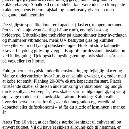
køkken/baren). Smalle 30 cm-modeller kan være ideelle i kompakte
køkkener, mens 60 cm højskab og panel-ready giver den mest
elegante totalintegration.
De vigtigste specifikationer er kapacitet (flasker), temperaturzoner
(én vs. to), støjniveau (særligt i åbne rum), energiklasse og
hyldetype. Udtrækkelige træhylder på glatte skinner letter hverdagen
og minimerer vibrationer, mens UV-beskyttet glas og kulfilter
beskytter vin mod lys og uønskede lugte. Husk, at store kabinetter
kræver betydelig gulv- og vægplads og ofte professionel installation
ved indbygning. Tjek også hængslingsretning, hvis skabet står tæt
på væg eller i et hjørne.
Faldgruberne er typisk underdimensionering og fejlagtig placering.
Mange undervurderer, hvor hurtigt en samling vokser, og ender med
at købe for småt. Planlæg 20-30% ekstra kapacitet fra start. Placér
fritstående skabe, så de kan ånde omkring ventilationen, og undgå
direkte sollys. Overvej lås, hvis skabet står frit tilgængeligt, og vælg
støjsvage modeller til stue/køkken-alrum. Endelig: Køb kvalitet,
hvor det betyder mest for dig – er det integration og æstetik, rå
kapacitet eller driftsøkonomi – så får du glæde af løsningen i mange
år.
Årets Top 10 viser, at der findes stærke løsninger til enhver stil og
ethvert budget. Vil du have et sikkert allround-køb til hjemmet, er