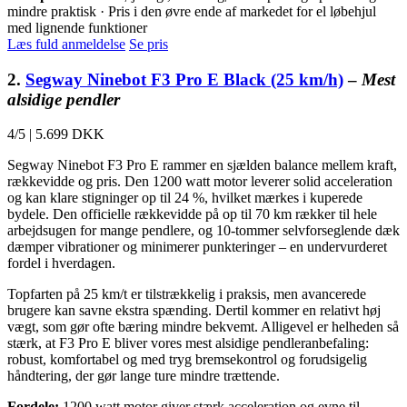
mindre praktisk · Pris i den øvre ende af markedet for el løbehjul
med lignende funktioner
Læs fuld anmeldelse
Se pris
2.
Segway Ninebot F3 Pro E Black (25 km/h)
–
Mest
alsidige pendler
4/5
|
5.699 DKK
Segway Ninebot F3 Pro E rammer en sjælden balance mellem kraft,
rækkevidde og pris. Den 1200 watt motor leverer solid acceleration
og kan klare stigninger op til 24 %, hvilket mærkes i kuperede
bydele. Den officielle rækkevidde på op til 70 km rækker til hele
arbejdsugen for mange pendlere, og 10-tommer selvforseglende dæk
dæmper vibrationer og minimerer punkteringer – en undervurderet
fordel i hverdagen.
Topfarten på 25 km/t er tilstrækkelig i praksis, men avancerede
brugere kan savne ekstra spænding. Dertil kommer en relativt høj
vægt, som gør ofte bæring mindre bekvemt. Alligevel er helheden så
stærk, at F3 Pro E bliver vores mest alsidige pendleranbefaling:
robust, komfortabel og med tryg bremsekontrol og forudsigelig
håndtering, der gør lange ture mindre trættende.
Fordele:
1200 watt motor giver stærk acceleration og evne til