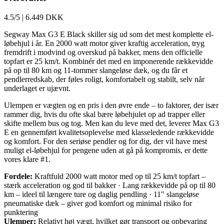
4.5/5
|
6.449 DKK
Segway Max G3 E Black skiller sig ud som det mest komplette el-
løbehjul i år. En 2000 watt motor giver kraftig acceleration, tryg
fremdrift i modvind og overskud på bakker, mens den officielle
topfart er 25 km/t. Kombinér det med en imponerende rækkevidde
på op til 80 km og 11-tommer slangeløse dæk, og du får et
pendlerredskab, der føles roligt, komfortabelt og stabilt, selv når
underlaget er ujævnt.
Ulempen er vægten og en pris i den øvre ende – to faktorer, der især
rammer dig, hvis du ofte skal bære løbehjulet op ad trapper eller
skifte mellem bus og tog. Men kan du leve med det, leverer Max G3
E en gennemført kvalitetsoplevelse med klasseledende rækkevidde
og komfort. For den seriøse pendler og for dig, der vil have mest
muligt el-løbehjul for pengene uden at gå på kompromis, er dette
vores klare #1.
Fordele:
Kraftfuld 2000 watt motor med op til 25 km/t topfart –
stærk acceleration og god til bakker · Lang rækkevidde på op til 80
km – ideel til længere ture og daglig pendling · 11" slangeløse
pneumatiske dæk – giver god komfort og minimal risiko for
punktering
Ulemper:
Relativt høj vægt, hvilket gør transport og opbevaring