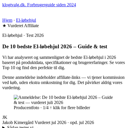
klogtvalg.dk
.
Forbrugerguide siden 2024
Hjem
·
El-løbehjul
★ Vurderet
Affiliate
El-løbehjul · Test 2026
De 10 bedste El-løbehjul 2026 – Guide & test
Vi har analyseret og sammenlignet de bedste El-løbehjul i 2026
baseret på produktdata, specifikationer og brugererfaringer. Se vores
Top 10 og find den perfekte til dig.
Denne anmeldelse indeholder affiliate-links — vi tjener kommission
ved køb, uden ekstra omkostning for dig. Det påvirker aldrig vores
vurdering.
Producentfoto · 1/4
↑ klik for flere billeder
JK
Jakob Kimergård
Vurderet jul 2026 · opd. jul 2026
Sådan tester vi
→