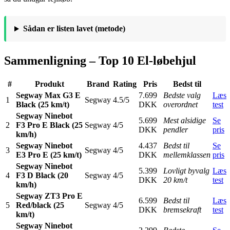
Sådan er listen lavet (metode)
Sammenligning – Top 10 El-løbehjul
#
Produkt
Brand
Rating
Pris
Bedst til
Segway Max G3 E
7.699
Bedste valg
Læs
1
Segway
4.5/5
Black (25 km/t)
DKK
overordnet
test
Segway Ninebot
5.699
Mest alsidige
Se
2
F3 Pro E Black (25
Segway
4/5
DKK
pendler
pris
km/h)
Segway Ninebot
4.437
Bedst til
Se
3
Segway
4/5
E3 Pro E (25 km/t)
DKK
mellemklassen
pris
Segway Ninebot
5.399
Lovligt byvalg
Læs
4
F3 D Black (20
Segway
4/5
DKK
20 km/t
test
km/h)
Segway ZT3 Pro E
6.599
Bedst til
Læs
5
Red/black (25
Segway
4/5
DKK
bremsekraft
test
km/t)
Segway Ninebot