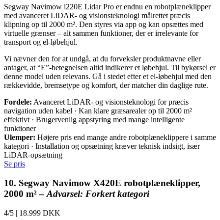
Segway Navimow i220E Lidar Pro er endnu en robotplæneklipper
med avanceret LiDAR- og visionsteknologi målrettet præcis
klipning op til 2000 m². Den styres via app og kan opsættes med
virtuelle grænser – alt sammen funktioner, der er irrelevante for
transport og el-løbehjul.
Vi nævner den for at undgå, at du forveksler produktnavne eller
antager, at “E”-betegnelsen altid indikerer et løbehjul. Til bykørsel er
denne model uden relevans. Gå i stedet efter et el-løbehjul med den
rækkevidde, bremsetype og komfort, der matcher din daglige rute.
Fordele:
Avanceret LiDAR- og visionsteknologi for præcis
navigation uden kabel · Kan klare græsarealer op til 2000 m²
effektivt · Brugervenlig appstyring med mange intelligente
funktioner
Ulemper:
Højere pris end mange andre robotplæneklippere i samme
kategori · Installation og opsætning kræver teknisk indsigt, især
LiDAR-opsætning
Se pris
10. Segway Navimow X420E robotplæneklipper,
2000 m² –
Advarsel: Forkert kategori
4/5
|
18.999 DKK