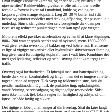
Hvor mange kilometer kører du, og er der bakker, brosten eller
ujævne stier? Rækkeviddeangivelser er ofte målt under ideelle
forhold – forvent lavere tal i modvind, kulde og ved højere
kropsvægt eller mange stop/start. Læg 20–30 % buffer ind i dit
behov og prioriter modeller med dæk og affjedring, der passer til dit
underlag. Større, slangeløse eller selvforseglende dæk dæmper
rystelser og reducerer punkteringer, men kan også øge vægten.
Motorens effekt påvirker acceleration og evnen til at klare stigninger.
800–1200 watt er typisk stærkt nok til bykørsel, mens 1600–2000
watt giver ekstra overskud på bakker og ved højere last. Bremserne
er lige så vigtige: mekaniske eller hydrauliske skivebremser foran og
bag giver mest forudsigelig stopkraft, især i vådt føre. Kombinér det
med god lysføring, reflekser og stabil styring for at køre trygt i tæt
trafik.
Overvej også bærbarheden. Et løbehjul med stor batteripakke og
brede dæk kører komfortabelt og langt – men det er tungere at løfte i
toget eller op ad trapper. Tjek vægt og foldemekanisme, hvis du
pendler multimodalt. Og husk de praktiske ting: opladningstid,
vandafvisning, serviceadgang og tilgængelige reservedele. Sidst
men ikke mindst: tjek lokale regler for hastighed og udstyr, så din
kørsel er både lovlig og sikker.
Det rigtige el-løbehjul afhænger af din hverdag. Skal du køre langt
og vil have maksimal komfort og kraft, er Segway Max G3 E Black