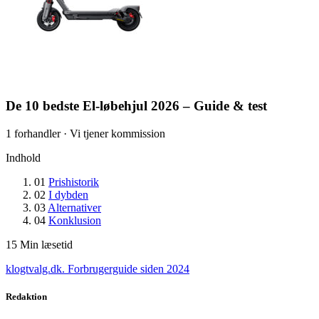
De 10 bedste El-løbehjul 2026 – Guide & test
1 forhandler · Vi tjener kommission
Indhold
01
Prishistorik
02
I dybden
03
Alternativer
04
Konklusion
15
Min læsetid
klogtvalg.dk
.
Forbrugerguide siden 2024
Redaktion