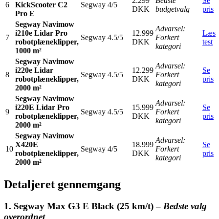
2.299
Bedste
Se
6
KickScooter C2
Segway
4/5
DKK
budgetvalg
pris
Pro E
Segway Navimow
Advarsel:
i210e Lidar Pro
12.999
Læs
7
Segway
4.5/5
Forkert
robotplæneklipper,
DKK
test
kategori
1000 m²
Segway Navimow
Advarsel:
i220e Lidar
12.299
Se
8
Segway
4.5/5
Forkert
robotplæneklipper,
DKK
pris
kategori
2000 m²
Segway Navimow
Advarsel:
i220E Lidar Pro
15.999
Se
9
Segway
4.5/5
Forkert
robotplæneklipper,
DKK
pris
kategori
2000 m²
Segway Navimow
Advarsel:
X420E
18.999
Se
10
Segway
4/5
Forkert
robotplæneklipper,
DKK
pris
kategori
2000 m²
Detaljeret gennemgang
1. Segway Max G3 E Black (25 km/t) –
Bedste valg
overordnet