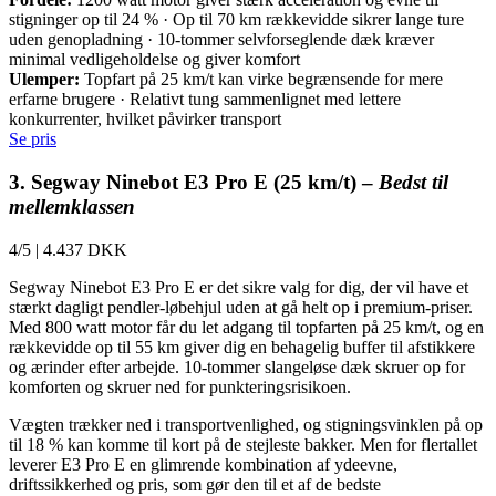
stigninger op til 24 % · Op til 70 km rækkevidde sikrer lange ture
uden genopladning · 10-tommer selvforseglende dæk kræver
minimal vedligeholdelse og giver komfort
Ulemper:
Topfart på 25 km/t kan virke begrænsende for mere
erfarne brugere · Relativt tung sammenlignet med lettere
konkurrenter, hvilket påvirker transport
Se pris
3. Segway Ninebot E3 Pro E (25 km/t) –
Bedst til
mellemklassen
4/5
|
4.437 DKK
Segway Ninebot E3 Pro E er det sikre valg for dig, der vil have et
stærkt dagligt pendler-løbehjul uden at gå helt op i premium-priser.
Med 800 watt motor får du let adgang til topfarten på 25 km/t, og en
rækkevidde op til 55 km giver dig en behagelig buffer til afstikkere
og ærinder efter arbejde. 10-tommer slangeløse dæk skruer op for
komforten og skruer ned for punkteringsrisikoen.
Vægten trækker ned i transportvenlighed, og stigningsvinklen på op
til 18 % kan komme til kort på de stejleste bakker. Men for flertallet
leverer E3 Pro E en glimrende kombination af ydeevne,
driftssikkerhed og pris, som gør den til et af de bedste