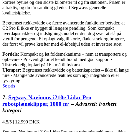
kortere byture og den sidste kilometer til og fra stationen. Prisen er
attraktiv, og du får samtidig glæde af Segways generelle
kvalitetsfølelse.
Begrænset rækkevidde og færre avancerede funktioner betyder, at
C2 Pro E ikke er bygget til længere pendling. Som kompakt
hverdagsmakker og indstigningsmodel er den dog svær at slå på
værdi for pengene. Et oplagt valg til korte, flade stræk og brugere,
der først vil prøve kræfter med el-løbehjul uden at investere stort.
Fordele:
Kompakt og let foldemekanisme – nem at transportere og
opbevare · Prisvenligt for et kendt brand med god support ·
Tilstrækkelig topfart på 16 km/t til bykørsel
Ulemper:
Begrænset rækkevidde og batterikapacitet – ikke til lange
ture · Manglende avancerede features som app-integration eller
lysstyring
Se pris
7.
Segway Navimow i210e Lidar Pro
robotplæneklipper, 1000 m²
–
Advarsel: Forkert
kategori
4.5/5
|
12.999 DKK
Segway Navimow i210e Lidar Pro er en robotplæneklipper – ikke