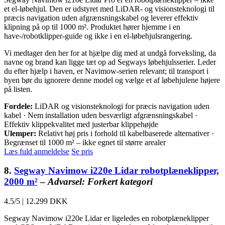
et el-løbehjul. Den er udstyret med LiDAR- og visionsteknologi til
præcis navigation uden afgrænsningskabel og leverer effektiv
klipning på op til 1000 m². Produktet hører hjemme i en
have-/robotklipper-guide og ikke i en el-løbehjulsrangering.
Vi medtager den her for at hjælpe dig med at undgå forveksling, da
navne og brand kan ligge tæt op ad Segways løbehjulsserier. Leder
du efter hjælp i haven, er Navimow-serien relevant; til transport i
byen bør du ignorere denne model og vælge et af løbehjulene højere
på listen.
Fordele:
LiDAR og visionsteknologi for præcis navigation uden
kabel · Nem installation uden besværligt afgrænsningskabel ·
Effektiv klippekvalitet med justerbar klippehøjde
Ulemper:
Relativt høj pris i forhold til kabelbaserede alternativer ·
Begrænset til 1000 m² – ikke egnet til større arealer
Læs fuld anmeldelse
Se pris
8.
Segway Navimow i220e Lidar robotplæneklipper,
2000 m²
–
Advarsel: Forkert kategori
4.5/5
|
12.299 DKK
Segway Navimow i220e Lidar er ligeledes en robotplæneklipper