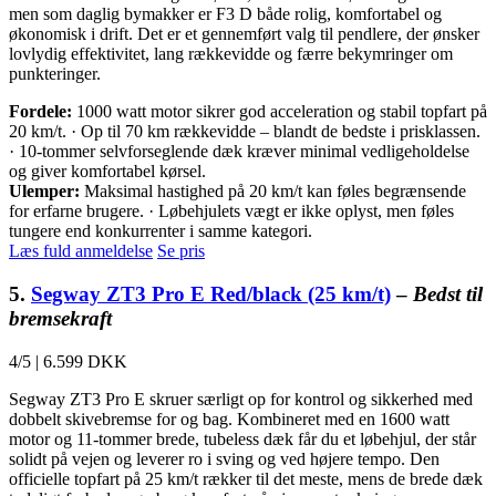
men som daglig bymakker er F3 D både rolig, komfortabel og
økonomisk i drift. Det er et gennemført valg til pendlere, der ønsker
lovlydig effektivitet, lang rækkevidde og færre bekymringer om
punkteringer.
Fordele:
1000 watt motor sikrer god acceleration og stabil topfart på
20 km/t. · Op til 70 km rækkevidde – blandt de bedste i prisklassen.
· 10-tommer selvforseglende dæk kræver minimal vedligeholdelse
og giver komfortabel kørsel.
Ulemper:
Maksimal hastighed på 20 km/t kan føles begrænsende
for erfarne brugere. · Løbehjulets vægt er ikke oplyst, men føles
tungere end konkurrenter i samme kategori.
Læs fuld anmeldelse
Se pris
5.
Segway ZT3 Pro E Red/black (25 km/t)
–
Bedst til
bremsekraft
4/5
|
6.599 DKK
Segway ZT3 Pro E skruer særligt op for kontrol og sikkerhed med
dobbelt skivebremse for og bag. Kombineret med en 1600 watt
motor og 11-tommer brede, tubeless dæk får du et løbehjul, der står
solidt på vejen og leverer ro i sving og ved højere tempo. Den
officielle topfart på 25 km/t rækker til det meste, mens de brede dæk