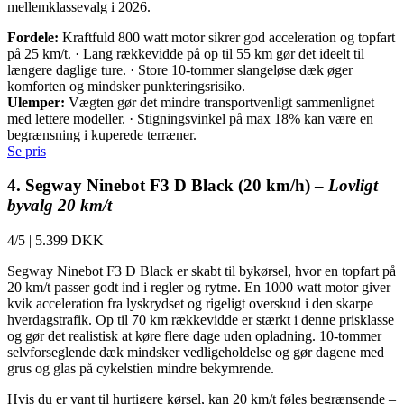
mellemklassevalg i 2026.
Fordele:
Kraftfuld 800 watt motor sikrer god acceleration og topfart
på 25 km/t. · Lang rækkevidde på op til 55 km gør det ideelt til
længere daglige ture. · Store 10-tommer slangeløse dæk øger
komforten og mindsker punkteringsrisiko.
Ulemper:
Vægten gør det mindre transportvenligt sammenlignet
med lettere modeller. · Stigningsvinkel på max 18% kan være en
begrænsning i kuperede terræner.
Se pris
4. Segway Ninebot F3 D Black (20 km/h) –
Lovligt
byvalg 20 km/t
4/5
|
5.399 DKK
Segway Ninebot F3 D Black er skabt til bykørsel, hvor en topfart på
20 km/t passer godt ind i regler og rytme. En 1000 watt motor giver
kvik acceleration fra lyskrydset og rigeligt overskud i den skarpe
hverdagstrafik. Op til 70 km rækkevidde er stærkt i denne prisklasse
og gør det realistisk at køre flere dage uden opladning. 10-tommer
selvforseglende dæk mindsker vedligeholdelse og gør dagene med
grus og glas på cykelstien mindre bekymrende.
Hvis du er vant til hurtigere kørsel, kan 20 km/t føles begrænsende –