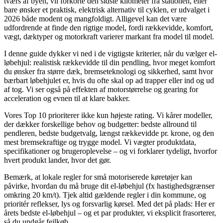
tværs af byen, vil forkorte den sidste kilometer fra stationen, eller
bare ønsker et praktisk, elektrisk alternativ til cyklen, er udvalget i
2026 både modent og mangfoldigt. Alligevel kan det være
udfordrende at finde den rigtige model, fordi rækkevidde, komfort,
vægt, dæktyper og motorkraft varierer markant fra model til model.
I denne guide dykker vi ned i de vigtigste kriterier, når du vælger el-
løbehjul: realistisk rækkevidde til din pendling, hvor meget komfort
du ønsker fra større dæk, bremseteknologi og sikkerhed, samt hvor
bærbart løbehjulet er, hvis du ofte skal op ad trapper eller ind og ud
af tog. Vi ser også på effekten af motorstørrelse og gearing for
acceleration og evnen til at klare bakker.
Vores Top 10 prioriterer ikke kun højeste rating. Vi kårer modeller,
der dækker forskellige behov og budgetter: bedste allround til
pendleren, bedste budgetvalg, længst rækkevidde pr. krone, og den
mest bremsekraftige og trygge model. Vi vægter produktdata,
specifikationer og brugeroplevelse – og vi forklarer tydeligt, hvorfor
hvert produkt lander, hvor det gør.
Bemærk, at lokale regler for små motoriserede køretøjer kan
påvirke, hvordan du må bruge dit el-løbehjul (fx hastighedsgrænser
omkring 20 km/t). Tjek altid gældende regler i din kommune, og
prioritér reflekser, lys og forsvarlig kørsel. Med det på plads: Her er
årets bedste el-løbehjul – og et par produkter, vi eksplicit frasorterer,
så du undgår fejlkøb.