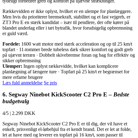
tydeligt forbedrer greb og komfort på ujævne strækninger.
Rækkevidden er ikke oplyst, hvilket er en ulempe for planlæggere.
Men hvis du prioriterer bremsekraft, stabilitet og et fast vejgreb, er
ZT3 Pro E en stærk kandidat – især til pendlere, der ofte kører på
blandet underlag eller i tæt bytrafik, hvor forudsigelig opbremsning
er guld værd.
Fordele:
1600 watt motor med stærk acceleration og op til 25 km/t
topfart · 11-tommer brede tubeless dæk sikrer komfort og godt greb
på ujævnt terræn · Dobbelt skivebremse foran og bag for effektiv og
sikker opbremsning
Ulemper:
Ingen oplyst rækkevidde, hvilket kan komplicere
planlægning af længere ture · Topfart på 25 km/t er begrænset for
mere erfarne brugere
Læs fuld anmeldelse
Se pris
6. Segway Ninebot KickScooter C2 Pro E –
Bedste
budgetvalg
4/5
|
2.299 DKK
Segway Ninebot KickScooter C2 Pro E er til dig, der vil have et
enkelt, prisvenligt el-løbehjul fra et kendt brand. Det er let at folde,
let at have med og leverer en topfart på 16 km/t, som passer til