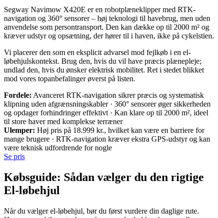
Segway Navimow X420E er en robotplæneklipper med RTK-
navigation og 360° sensorer – høj teknologi til havebrug, men uden
anvendelse som persontransport. Den kan dække op til 2000 m² og
kræver udstyr og opsætning, der hører til i haven, ikke på cykelstien.
Vi placerer den som en eksplicit advarsel mod fejlkøb i en el-
løbehjulskontekst. Brug den, hvis du vil have præcis plænepleje;
undlad den, hvis du ønsker elektrisk mobilitet. Ret i stedet blikket
mod vores topanbefalinger øverst på listen.
Fordele:
Avanceret RTK-navigation sikrer præcis og systematisk
klipning uden afgrænsningskabler · 360° sensorer øger sikkerheden
og opdager forhindringer effektivt · Kan klare op til 2000 m², ideel
til store haver med komplekse terræner
Ulemper:
Høj pris på 18.999 kr., hvilket kan være en barriere for
mange brugere · RTK-navigation kræver ekstra GPS-udstyr og kan
være teknisk udfordrende for nogle
Se pris
Købsguide: Sådan vælger du den rigtige
El-løbehjul
Når du vælger el-løbehjul, bør du først vurdere din daglige rute.