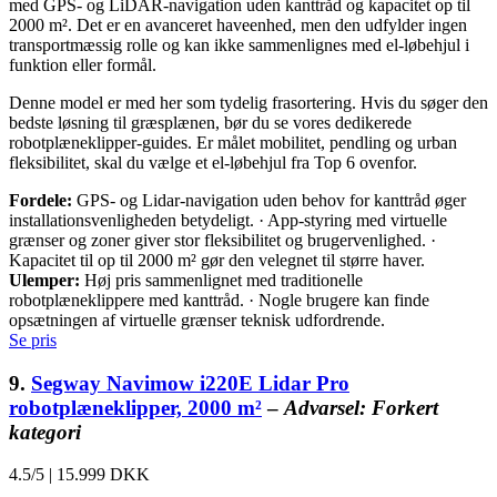
med GPS- og LiDAR-navigation uden kanttråd og kapacitet op til
2000 m². Det er en avanceret haveenhed, men den udfylder ingen
transportmæssig rolle og kan ikke sammenlignes med el-løbehjul i
funktion eller formål.
Denne model er med her som tydelig frasortering. Hvis du søger den
bedste løsning til græsplænen, bør du se vores dedikerede
robotplæneklipper-guides. Er målet mobilitet, pendling og urban
fleksibilitet, skal du vælge et el-løbehjul fra Top 6 ovenfor.
Fordele:
GPS- og Lidar-navigation uden behov for kanttråd øger
installationsvenligheden betydeligt. · App-styring med virtuelle
grænser og zoner giver stor fleksibilitet og brugervenlighed. ·
Kapacitet til op til 2000 m² gør den velegnet til større haver.
Ulemper:
Høj pris sammenlignet med traditionelle
robotplæneklippere med kanttråd. · Nogle brugere kan finde
opsætningen af virtuelle grænser teknisk udfordrende.
Se pris
9.
Segway Navimow i220E Lidar Pro
robotplæneklipper, 2000 m²
–
Advarsel: Forkert
kategori
4.5/5
|
15.999 DKK