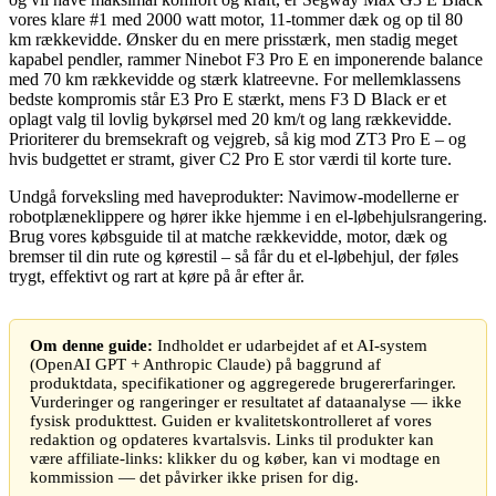
vores klare #1 med 2000 watt motor, 11-tommer dæk og op til 80
km rækkevidde. Ønsker du en mere prisstærk, men stadig meget
kapabel pendler, rammer Ninebot F3 Pro E en imponerende balance
med 70 km rækkevidde og stærk klatreevne. For mellemklassens
bedste kompromis står E3 Pro E stærkt, mens F3 D Black er et
oplagt valg til lovlig bykørsel med 20 km/t og lang rækkevidde.
Prioriterer du bremsekraft og vejgreb, så kig mod ZT3 Pro E – og
hvis budgettet er stramt, giver C2 Pro E stor værdi til korte ture.
Undgå forveksling med haveprodukter: Navimow-modellerne er
robotplæneklippere og hører ikke hjemme i en el-løbehjulsrangering.
Brug vores købsguide til at matche rækkevidde, motor, dæk og
bremser til din rute og kørestil – så får du et el-løbehjul, der føles
trygt, effektivt og rart at køre på år efter år.
Om denne guide:
Indholdet er udarbejdet af et AI-system
(OpenAI GPT + Anthropic Claude) på baggrund af
produktdata, specifikationer og aggregerede brugererfaringer.
Vurderinger og rangeringer er resultatet af dataanalyse — ikke
fysisk produkttest. Guiden er kvalitetskontrolleret af vores
redaktion og opdateres kvartalsvis. Links til produkter kan
være affiliate-links: klikker du og køber, kan vi modtage en
kommission — det påvirker ikke prisen for dig.