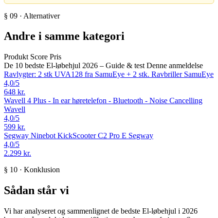
§ 09 · Alternativer
Andre i samme kategori
Produkt
Score
Pris
De 10 bedste El-løbehjul 2026 – Guide & test
Denne anmeldelse
Ravlygter: 2 stk UVA128 fra SamuEye + 2 stk. Ravbriller
SamuEye
4,0
/5
648 kr.
Wavell 4 Plus - In ear høretelefon - Bluetooth - Noise Cancelling
Wavell
4,0
/5
599 kr.
Segway Ninebot KickScooter C2 Pro E
Segway
4,0
/5
2.299 kr.
§ 10 · Konklusion
Sådan står vi
Vi har analyseret og sammenlignet de bedste El-løbehjul i 2026