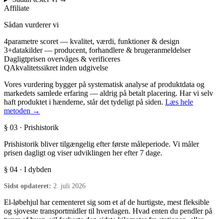
Affiliate
Sådan vurderer vi
4
parametre scoret — kvalitet, værdi, funktioner & design
3+
datakilder — producent, forhandlere & brugeranmeldelser
Dagligt
prisen overvåges & verificeres
QA
kvalitetssikret inden udgivelse
Vores vurdering bygger på systematisk analyse af produktdata og
markedets samlede erfaring — aldrig på betalt placering. Har vi selv
haft produktet i hænderne, står det tydeligt på siden.
Læs hele
metoden →
§ 03 · Prishistorik
Prishistorik bliver tilgængelig efter første måleperiode. Vi måler
prisen dagligt og viser udviklingen her efter 7 dage.
§ 04 · I dybden
Sidst opdateret:
2. juli 2026
El-løbehjul har cementeret sig som et af de hurtigste, mest fleksible
og sjoveste transportmidler til hverdagen. Hvad enten du pendler på