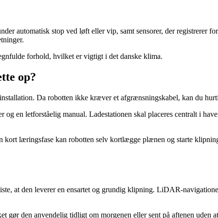
er automatisk stop ved løft eller vip, samt sensorer, der registrerer fo
etninger.
regnfulde forhold, hvilket er vigtigt i det danske klima.
tte op?
stallation. Da robotten ikke kræver et afgrænsningskabel, kan du hurt
 en letforståelig manual. Ladestationen skal placeres centralt i haven
kort læringsfase kan robotten selv kortlægge plænen og starte klipnin
te, at den leverer en ensartet og grundig klipning. LiDAR-navigatione
 gør den anvendelig tidligt om morgenen eller sent på aftenen uden at ge