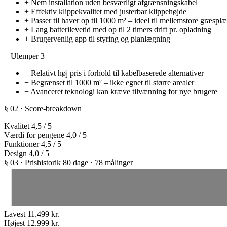
+
Nem installation uden besværligt afgrænsningskabel
+
Effektiv klippekvalitet med justerbar klippehøjde
+
Passer til haver op til 1000 m² – ideel til mellemstore græspl
+
Lang batterilevetid med op til 2 timers drift pr. opladning
+
Brugervenlig app til styring og planlægning
−
Ulemper
3
−
Relativt høj pris i forhold til kabelbaserede alternativer
−
Begrænset til 1000 m² – ikke egnet til større arealer
−
Avanceret teknologi kan kræve tilvænning for nye brugere
§ 02 · Score-breakdown
Kvalitet
4,5
/ 5
Værdi for pengene
4,0
/ 5
Funktioner
4,5
/ 5
Design
4,0
/ 5
§ 03 · Prishistorik
80 dage · 78 målinger
Lavest
11.499 kr.
Højest
12.999 kr.