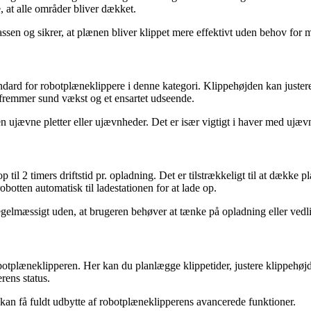
e, at alle områder bliver dækket.
sen og sikrer, at plænen bliver klippet mere effektivt uden behov for 
d for robotplæneklippere i denne kategori. Klippehøjden kan justeres tr
 fremmer sund vækst og et ensartet udseende.
den ujævne pletter eller ujævnheder. Det er især vigtigt i haver med ujæ
 til 2 timers driftstid pr. opladning. Det er tilstrækkeligt til at dække p
obotten automatisk til ladestationen for at lade op.
 regelmæssigt uden, at brugeren behøver at tænke på opladning eller vedli
tplæneklipperen. Her kan du planlægge klippetider, justere klippehøjde 
rens status.
 kan få fuldt udbytte af robotplæneklipperens avancerede funktioner.