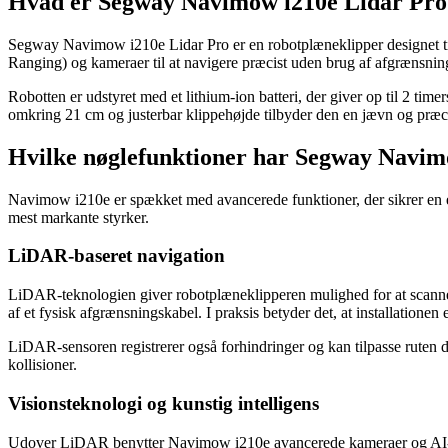
Hvad er Segway Navimow i210e Lidar Pro
Segway Navimow i210e Lidar Pro er en robotplæneklipper designet til
Ranging) og kameraer til at navigere præcist uden brug af afgrænsnings
Robotten er udstyret med et lithium-ion batteri, der giver op til 2 time
omkring 21 cm og justerbar klippehøjde tilbyder den en jævn og præcis 
Hvilke nøglefunktioner har Segway Navim
Navimow i210e er spækket med avancerede funktioner, der sikrer en ef
mest markante styrker.
LiDAR-baseret navigation
LiDAR-teknologien giver robotplæneklipperen mulighed for at scanne 
af et fysisk afgrænsningskabel. I praksis betyder det, at installatione
LiDAR-sensoren registrerer også forhindringer og kan tilpasse ruten 
kollisioner.
Visionsteknologi og kunstig intelligens
Udover LiDAR benytter Navimow i210e avancerede kameraer og AI-alg