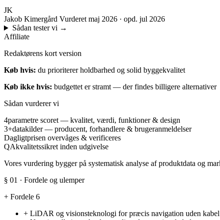
JK
Jakob Kimergård
Vurderet maj 2026 · opd. jul 2026
Sådan tester vi
→
Affiliate
Redaktørens kort version
Køb hvis:
du prioriterer holdbarhed og solid byggekvalitet
Køb ikke hvis:
budgettet er stramt — der findes billigere alternativer
Sådan vurderer vi
4
parametre scoret — kvalitet, værdi, funktioner & design
3+
datakilder — producent, forhandlere & brugeranmeldelser
Dagligt
prisen overvåges & verificeres
QA
kvalitetssikret inden udgivelse
Vores vurdering bygger på systematisk analyse af produktdata og marke
§ 01 · Fordele og ulemper
+
Fordele
6
+
LiDAR og visionsteknologi for præcis navigation uden kabel