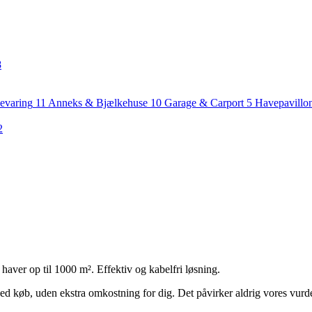
8
evaring
11
Anneks & Bjælkehuse
10
Garage & Carport
5
Havepavillo
2
aver op til 1000 m². Effektiv og kabelfri løsning.
ed køb, uden ekstra omkostning for dig. Det påvirker aldrig vores vurd