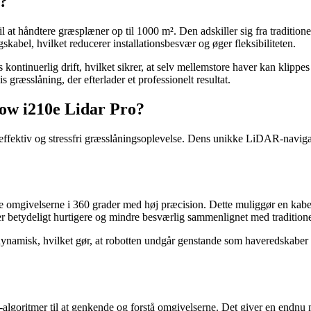
?
 at håndtere græsplæner op til 1000 m². Den adskiller sig fra traditi
kabel, hvilket reducerer installationsbesvær og øger fleksibiliteten.
rs kontinuerlig drift, hvilket sikrer, at selv mellemstore haver kan klipp
græsslåning, der efterlader et professionelt resultat.
ow i210e Lidar Pro?
fektiv og stressfri græsslåningsoplevelse. Dens unikke LiDAR-navigati
omgivelserne i 360 grader med høj præcision. Dette muliggør en kabelf
n er betydeligt hurtigere og mindre besværlig sammenlignet med traditione
dynamisk, hvilket gør, at robotten undgår genstande som haveredskaber 
oritmer til at genkende og forstå omgivelserne. Det giver en endnu 