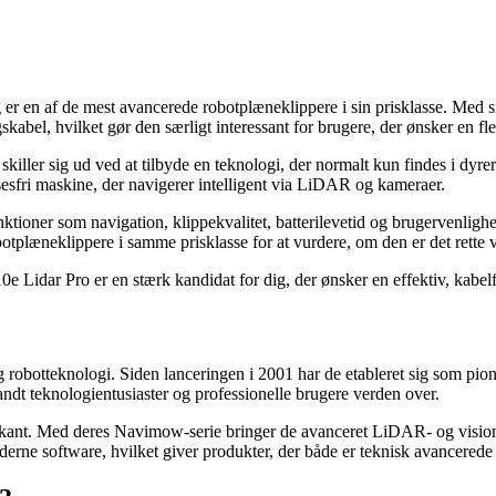
g er en af de mest avancerede robotplæneklippere i sin prisklasse. Med
abel, hvilket gør den særligt interessant for brugere, der ønsker en fl
ller sig ud ved at tilbyde en teknologi, der normalt kun findes i dyre
sesfri maskine, der navigerer intelligent via LiDAR og kameraer.
oner som navigation, klippekvalitet, batterilevetid og brugervenlighed
plæneklippere i samme prisklasse for at vurdere, om den er det rette v
Lidar Pro er en stærk kandidat for dig, der ønsker en effektiv, kabelf
 robotteknologi. Siden lanceringen i 2001 har de etableret sig som pion
andt teknologientusiaster og professionelle brugere verden over.
ant. Med deres Navimow-serie bringer de avanceret LiDAR- og visionste
e software, hvilket giver produkter, der både er teknisk avancerede o