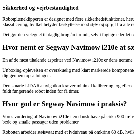
Sikkerhed og vejrbestandighed
Robotplæneklipperen er designet med flere sikkerhedsfunktioner, herund
klassificering, hvilket betyder beskyttelse mod støv og sprøjt fra alle r
Det gør den velegnet til daglig brug året rundt, selv i fugtige eller let 
Hvor nemt er Segway Navimow i210e at sæ
En af de mest tiltalende aspekter ved Navimow i210e er dens nemme in
Unboxing-oplevelsen er overskuelig med klart markerede komponenter og
dig gennem opsætningen.
Den smarte LiDAR-navigation kræver minimal kalibrering, og efter en 
fuldt fungerende robot inden for få timer.
Hvor god er Segway Navimow i praksis?
Vores vurdering af Navimow i210e i en dansk have på cirka 900 m² vis
bede og smalle passager uden problemer.
Robotten arbejder støjsvagt med et lydniveau på omkring 60 dB, hvilket