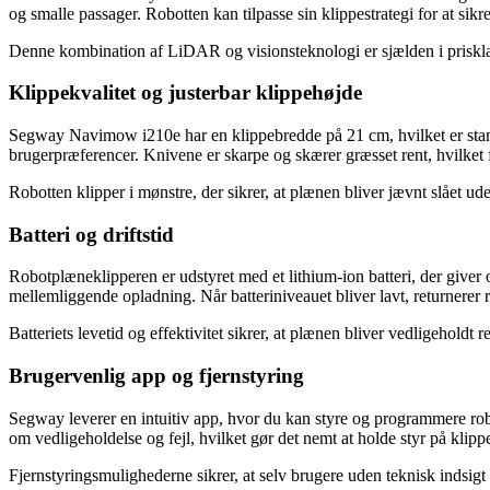
og smalle passager. Robotten kan tilpasse sin klippestrategi for at sikr
Denne kombination af LiDAR og visionsteknologi er sjælden i prisklas
Klippekvalitet og justerbar klippehøjde
Segway Navimow i210e har en klippebredde på 21 cm, hvilket er standar
brugerpræferencer. Knivene er skarpe og skærer græsset rent, hvilket
Robotten klipper i mønstre, der sikrer, at plænen bliver jævnt slået u
Batteri og driftstid
Robotplæneklipperen er udstyret med et lithium-ion batteri, der giver op
mellemliggende opladning. Når batteriniveauet bliver lavt, returnerer r
Batteriets levetid og effektivitet sikrer, at plænen bliver vedligeholdt
Brugervenlig app og fjernstyring
Segway leverer en intuitiv app, hvor du kan styre og programmere robo
om vedligeholdelse og fejl, hvilket gør det nemt at holde styr på klippe
Fjernstyringsmulighederne sikrer, at selv brugere uden teknisk indsigt