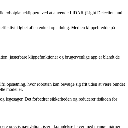
onelle robotplæneklippere ved at anvende LiDAR (Light Detection and
es effektivt i løbet af en enkelt opladning. Med en klippebredde på
on, justerbare klippefunktioner og brugervenlige app er blandt de
ri opsætning, hvor robotten kan bevæge sig frit uden at være bundet
lle modeller.
og legesager. Det forbedrer sikkerheden og reducerer risikoen for
mere præcis navigation, især i komplekse haver med mange hjørner