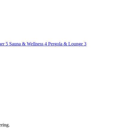
ner
5
Sauna & Wellness
4
Pergola & Lounge
3
ering.