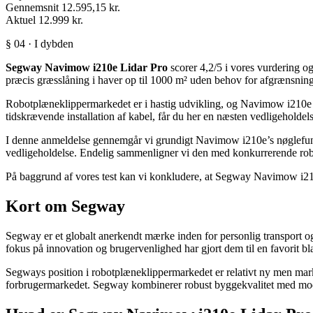
Gennemsnit
12.595,15 kr.
Aktuel
12.999 kr.
§ 04 · I dybden
Segway Navimow i210e Lidar Pro
scorer 4,2/5 i vores vurdering o
præcis græsslåning i haver op til 1000 m² uden behov for afgrænsningsk
Robotplæneklippermarkedet er i hastig udvikling, og Navimow i210e ski
tidskrævende installation af kabel, får du her en næsten vedligeholdel
I denne anmeldelse gennemgår vi grundigt Navimow i210e’s nøglefunkti
vedligeholdelse. Endelig sammenligner vi den med konkurrerende robot
På baggrund af vores test kan vi konkludere, at Segway Navimow i210e 
Kort om Segway
Segway er et globalt anerkendt mærke inden for personlig transport og
fokus på innovation og brugervenlighed har gjort dem til en favorit bl
Segways position i robotplæneklippermarkedet er relativt ny men mark
forbrugermarkedet. Segway kombinerer robust byggekvalitet med modern