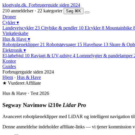
klogtvalg.dk
.
Forbrugerguide siden 2024
210 anmeldelser · 22 kategorier
Søg
⌘K
Droner
Cykler
▾
Landevejscykler
23
Citybike & pendler
10
Elcykler
8
Mountainbike
Vinkøleskabe
Hus & Have
▾
Robotplæneklipper
21
Robotstøvsuger
15
Havehuse
13
Skure & Opb
Elektronik
▾
El-løbehjul
10
Ravjagt & UV-udstyr
4
Lommelygter & pandelamper
Kontor
Guides
Forbrugerguide siden 2024
Hjem
·
Hus & Have
★ Vurderet
Affiliate
Hus & Have · Test 2026
Segway Navimow i210e
Lidar Pro
Avanceret robotplæneklipper med LiDAR og intelligent navigation til h
Denne anmeldelse indeholder affiliate-links — vi tjener kommission v