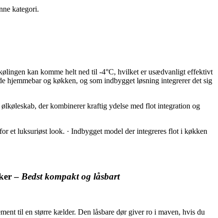
nne kategori.
kølingen kan komme helt ned til -4°C, hvilket er usædvanligt effektivt
 både hjemmebar og køkken, og som indbygget løsning integrerer det sig
t ølkøleskab, der kombinerer kraftig ydelse med flot integration og
or et luksuriøst look. · Indbygget model der integreres flot i køkken
sker –
Bedst kompakt og låsbart
ent til en større kælder. Den låsbare dør giver ro i maven, hvis du