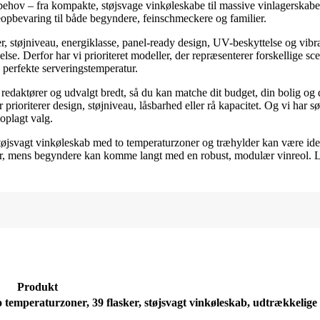
lle behov – fra kompakte, støjsvage vinkøleskabe til massive vinlagerska
pbevaring til både begyndere, feinschmeckere og familier.
r, støjniveau, energiklasse, panel-ready design, UV-beskyttelse og vib
else. Derfor har vi prioriteret modeller, der repræsenterer forskellige s
n perfekte serveringstemperatur.
redaktører og udvalgt bredt, så du kan matche dit budget, din bolig og
prioriterer design, støjniveau, låsbarhed eller rå kapacitet. Og vi har s
oplagt valg.
tøjsvagt vinkøleskab med to temperaturzoner og træhylder kan være idee
er, mens begyndere kan komme langt med en robust, modulær vinreol. L
Produkt
o temperaturzoner, 39 flasker, støjsvagt vinkøleskab, udtrækkelige 