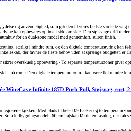
ydelse og anvendelighed, som gør den til vores bedste samlede valg i 2
 hvidvine kan opbevares optimalt side om side. Den støjsvage drift unde
attraktiv for en dual-zone model med gennemført, stilren finish.
gning, særligt i mindre rum, og den digitale temperaturstyring kan føl
de vinkøleskab, der favner de fleste behov uden at sprænge budgettet, er
r sikrer overskuelig opbevaring · To separate temperaturzoner giver opt
 i små rum · Den digitale temperaturkontrol kan være lidt mindre int
e WineCave Infinite 187D Push-Pull, Støjsvag, sort, 
tegrerede køkken. Med plads til hele 109 flasker og to temperaturzone
nger. Som indbygningsmodel i 60 cm højskab får du en løsning, der føle
i den eksklusive ende, og energiklasse E er ikke blandt de mest effektive