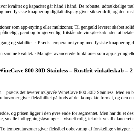
 kvalitet og kapacitet går hånd i hånd. De robuste, udtrækkelige træhy
ed fysiske knapper og digitalt display giver sikker drift, og den rustf
tioner som app-styring eller multizoner. Til gengæld leverer skabet solid
t pålideligt, pænt og brugervenligt fritstående vinkøleskab uden at beta
g og stabilitet. · Præcis temperaturstyring med fysiske knapper og digita
 samme kvalitet. · Mangler avancerede funktioner som app-styring elle
WineCave 800 30D Stainless – Rustfrit vinkøleskab – 
en – præcis det leverer mQuvée WineCave 800 30D Stainless. Med en b
urzoner giver fleksibilitet på trods af det kompakte format, og den energ
redde, og prisen ligger i den øvre ende for segmentet. Men har du et d
, smalle indbygningsløsninger – visuelt rolig, teknisk velafbalanceret og
o temperaturzoner giver fleksibel opbevaring af forskellige vintyper. · 