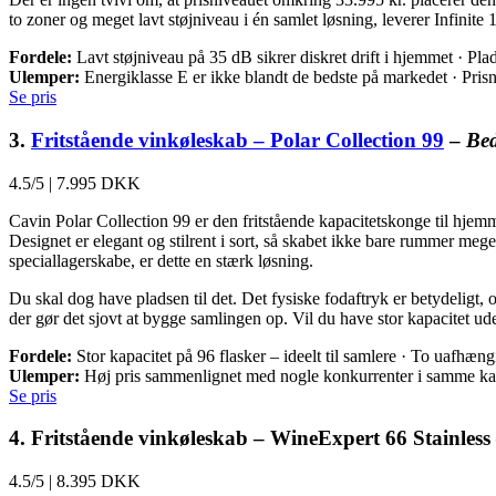
to zoner og meget lavt støjniveau i én samlet løsning, leverer Infinite
Fordele:
Lavt støjniveau på 35 dB sikrer diskret drift i hjemmet · Plad
Ulemper:
Energiklasse E er ikke blandt de bedste på markedet · Prisni
Se pris
3.
Fritstående vinkøleskab – Polar Collection 99
–
Bed
4.5/5
|
7.995 DKK
Cavin Polar Collection 99 er den fritstående kapacitetskonge til hjem
Designet er elegant og stilrent i sort, så skabet ikke bare rummer mege
speciallagerskabe, er dette en stærk løsning.
Du skal dog have pladsen til det. Det fysiske fodaftryk er betydeligt, o
der gør det sjovt at bygge samlingen op. Vil du have stor kapacitet ude
Fordele:
Stor kapacitet på 96 flasker – ideelt til samlere · To uafhæng
Ulemper:
Høj pris sammenlignet med nogle konkurrenter i samme kate
Se pris
4. Fritstående vinkøleskab – WineExpert 66 Stainless
4.5/5
|
8.395 DKK