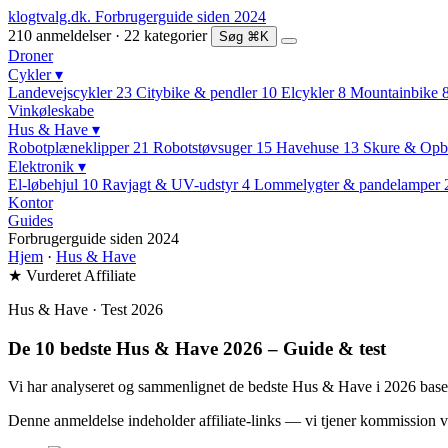
klogtvalg.dk
.
Forbrugerguide siden 2024
210 anmeldelser · 22 kategorier
Søg
⌘K
Droner
Cykler
▾
Landevejscykler
23
Citybike & pendler
10
Elcykler
8
Mountainbike
Vinkøleskabe
Hus & Have
▾
Robotplæneklipper
21
Robotstøvsuger
15
Havehuse
13
Skure & Opb
Elektronik
▾
El-løbehjul
10
Ravjagt & UV-udstyr
4
Lommelygter & pandelamper
Kontor
Guides
Forbrugerguide siden 2024
Hjem
·
Hus & Have
★ Vurderet
Affiliate
Hus & Have · Test 2026
De 10 bedste Hus & Have 2026 – Guide & test
Vi har analyseret og sammenlignet de bedste Hus & Have i 2026 baseret
Denne anmeldelse indeholder affiliate-links — vi tjener kommission v