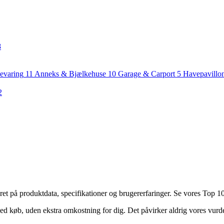
8
evaring
11
Anneks & Bjælkehuse
10
Garage & Carport
5
Havepavillo
2
 på produktdata, specifikationer og brugererfaringer. Se vores Top 10 o
ed køb, uden ekstra omkostning for dig. Det påvirker aldrig vores vurd