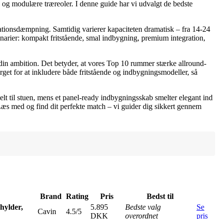
be og modulære træreoler. I denne guide har vi udvalgt de bedste
rationsdæmpning. Samtidig varierer kapaciteten dramatisk – fra 14-24
cenarier: kompakt fritstående, smal indbygning, premium integration,
 din ambition. Det betyder, at vores Top 10 rummer stærke allround-
ørget for at inkludere både fritstående og indbygningsmodeller, så
lt til stuen, mens et panel-ready indbygningsskab smelter elegant ind
æs med og find dit perfekte match – vi guider dig sikkert gennem
Brand
Rating
Pris
Bedst til
hylder,
5.895
Bedste valg
Se
Cavin
4.5/5
DKK
overordnet
pris