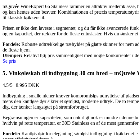
mQuvée WineExpert 66 Stainless rammer en attraktiv mellemklasse, hvor
og kan hentes uden besvær. Kombinationen af præcis temperaturstyring m
til klassisk køkkenstil.
Prisen er ikke den laveste i segmentet, og du får ikke avancerede funk
og en kapacitet, der rækker for de fleste entusiaster. Hvis du ønsker e
Fordele:
Robuste udtrækkelige træhylder på glatte skinner for nem adgan
de fleste hjem.
Ulemper:
Relativt høj pris sammenlignet med nogle konkurrenter uden
Se pris
5. Vinkøleskab til indbygning 30 cm bred – mQuvée 
4.5/5
|
8.995 DKK
Indbygning i smalle nicher kræver kompromisløs udnyttelse af plads
mens den kantløse dør sikrer et sømløst, moderne udtryk. De to temperat
dig, der tænker langsigtet på strømforbruget.
Begrænsningen er kapaciteten, som naturligt nok er mindre i denne b
hvidvin på rette temperatur, er 30D Stainless en af de mest gennemførte
Fordele:
Kantløs dør for elegant og sømløst indbygning i køkkenet. · T