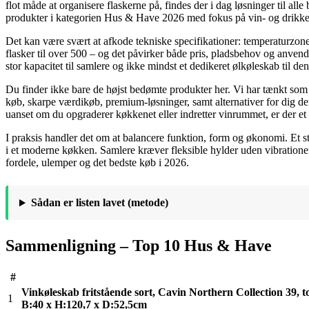
flot måde at organisere flaskerne på, findes der i dag løsninger til a
produkter i kategorien Hus & Have 2026 med fokus på vin- og drikkeo
Det kan være svært at afkode tekniske specifikationer: temperaturzone
flasker til over 500 – og det påvirker både pris, pladsbehov og anvend
stor kapacitet til samlere og ikke mindst et dedikeret ølkøleskab til de
Du finder ikke bare de højst bedømte produkter her. Vi har tænkt som 
køb, skarpe værdikøb, premium-løsninger, samt alternativer for dig der 
uanset om du opgraderer køkkenet eller indretter vinrummet, er der et 
I praksis handler det om at balancere funktion, form og økonomi. Et s
i et moderne køkken. Samlere kræver fleksible hylder uden vibration
fordele, ulemper og det bedste køb i 2026.
Sådan er listen lavet (metode)
Sammenligning – Top 10 Hus & Have
#
Vinkøleskab fritstående sort, Cavin Northern Collection 39, t
1
B:40 x H:120,7 x D:52,5cm