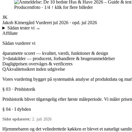
Producentfoto · 1/4
↑ klik for flere billeder
JK
Jakob Kimergård
Vurderet jul 2026 · opd. jul 2026
Sådan tester vi
→
Affiliate
Sådan vurderer vi
4
parametre scoret — kvalitet, værdi, funktioner & design
3+
datakilder — producent, forhandlere & brugeranmeldelser
Dagligt
prisen overvåges & verificeres
QA
kvalitetssikret inden udgivelse
Vores vurdering bygger på systematisk analyse af produktdata og marke
§ 03 · Prishistorik
Prishistorik bliver tilgængelig efter første måleperiode. Vi måler prise
§ 04 · I dybden
Sidst opdateret:
2. juli 2026
Hjemmebaren og det velindrettede køkken er blevet et naturligt samlin