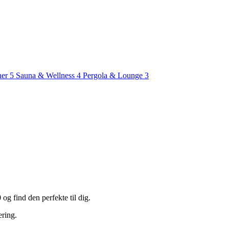
ner
5
Sauna & Wellness
4
Pergola & Lounge
3
g find den perfekte til dig.
ering.