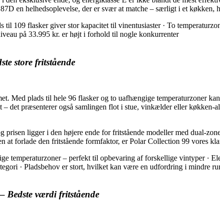
 187D en helhedsoplevelse, der er svær at matche – særligt i et køkken, 
s til 109 flasker giver stor kapacitet til vinentusiaster · To temperaturz
veau på 33.995 kr. er højt i forhold til nogle konkurrenter
ste store fritstående
met. Med plads til hele 96 flasker og to uafhængige temperaturzoner ka
t – det præsenterer også samlingen flot i stue, vinkælder eller køkken-al
g prisen ligger i den højere ende for fritstående modeller med dual-zone.
n at forlade den fritstående formfaktor, er Polar Collection 99 vores kla
ige temperaturzoner – perfekt til opbevaring af forskellige vintyper · E
gori · Pladsbehov er stort, hvilket kan være en udfordring i mindre r
 –
Bedste værdi fritstående