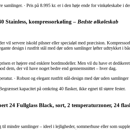
 samlinger. · Pris på 8.995 kr. er i den høje ende for vinkøleskabe i de
40 Stainless, kompressorkøling –
Bedste ølkøleskab
der vil servere iskold pilsner eller specialøl med præcision. Kompressor
egante design i rustfrit stål med dør uden samlinger løfter udtrykket i
g prisen er højere end enklere bordmodeller. Men vil du have et dedikere
 mod dem, der vil have noget bedre end gennemsnittet – hver dag.
atur. · Robust og elegant rustfrit stål-design med dør uden samlinger f
grænset kapacitet på omkring 40 flasker, ikke egnet til større fester.
rt 24 Fullglass Black, sort, 2 temperaturzoner, 24 fla
il mindre samlinger – ideel i lejligheder, sommerhuse eller som supplem