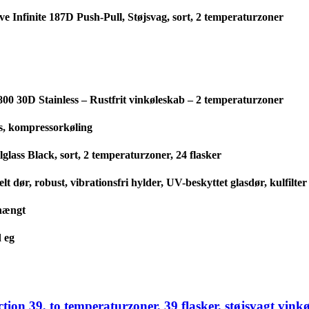
 Infinite 187D Push-Pull, Støjsvag, sort, 2 temperaturzoner
0 30D Stainless – Rustfrit vinkøleskab – 2 temperaturzoner
s, kompressorkøling
lass Black, sort, 2 temperaturzoner, 24 flasker
 dør, robust, vibrationsfri hylder, UV-beskyttet glasdør, kulfilter
ehængt
 eg
tion 39, to temperaturzoner, 39 flasker, støjsvagt vin