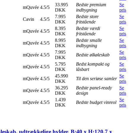
33.995
Bedste premium
Se
mQuvée
4.5/5
DKK
indbygning
pris
7.995
Bedste store
Se
Cavin
4.5/5
DKK
fritstående
pris
8.395
Bedste værdi
Se
mQuvée
4.5/5
DKK
fritstående
pris
8.995
Bedste smalle
Se
mQuvée
4.5/5
DKK
indbygning
pris
7.995
Se
mQuvée
4.5/5
Bedste ølkøleskab
DKK
pris
5.795
Bedst kompakt og
Se
mQuvée
4.5/5
DKK
låsbart
pris
45.990
Se
mQuvée
4.5/5
Til den seriøse samler
DKK
pris
36.295
Bedste panel-ready
Se
mQuvée
4.5/5
DKK
design
pris
1.439
Se
mQuvée
4.5/5
Bedste budget vinreol
DKK
pris
køleskab, udtrækkelige hylder, B:40 x H:120,7 x