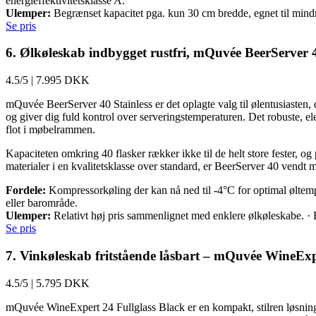
energieffektivitetsklasse A.
Ulemper:
Begrænset kapacitet pga. kun 30 cm bredde, egnet til mindre
Se pris
6. Ølkøleskab indbygget rustfri, mQuvée BeerServer 
4.5/5
|
7.995 DKK
mQuvée BeerServer 40 Stainless er det oplagte valg til ølentusiasten, 
og giver dig fuld kontrol over serveringstemperaturen. Det robuste, el
flot i møbelrammen.
Kapaciteten omkring 40 flasker rækker ikke til de helt store fester, o
materialer i en kvalitetsklasse over standard, er BeerServer 40 vendt
Fordele:
Kompressorkøling der kan nå ned til -4°C for optimal øltemper
eller barområde.
Ulemper:
Relativt høj pris sammenlignet med enklere ølkøleskabe. · Be
Se pris
7. Vinkøleskab fritstående låsbart – mQuvée WineExpe
4.5/5
|
5.795 DKK
mQuvée WineExpert 24 Fullglass Black er en kompakt, stilren løsning t