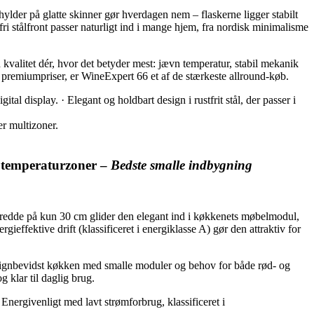
lder på glatte skinner gør hverdagen nem – flaskerne ligger stabilt
ri stålfront passer naturligt ind i mange hjem, fra nordisk minimalisme
 kvalitet dér, hvor det betyder mest: jævn temperatur, stabil mekanik
le premiumpriser, er WineExpert 66 et af de stærkeste allround-køb.
l display. · Elegant og holdbart design i rustfrit stål, der passer i
r multizoner.
2 temperaturzoner –
Bedste smalle indbygning
redde på kun 30 cm glider den elegant ind i køkkenets møbelmodul,
ieffektive drift (klassificeret i energiklasse A) gør den attraktiv for
esignbevidst køkken med smalle moduler og behov for både rød- og
 klar til daglig brug.
Energivenligt med lavt strømforbrug, klassificeret i