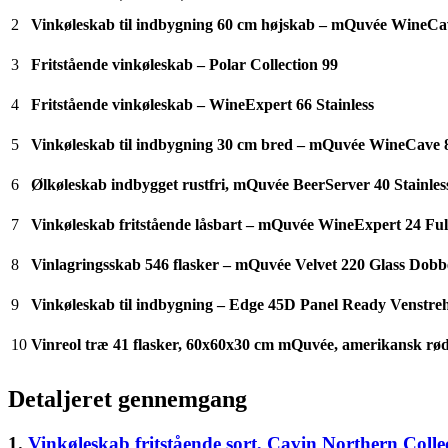
2
Vinkøleskab til indbygning 60 cm højskab – mQuvée WineCave
3
Fritstående vinkøleskab – Polar Collection 99
4
Fritstående vinkøleskab – WineExpert 66 Stainless
5
Vinkøleskab til indbygning 30 cm bred – mQuvée WineCave 80
6
Ølkøleskab indbygget rustfri, mQuvée BeerServer 40 Stainles
7
Vinkøleskab fritstående låsbart – mQuvée WineExpert 24 Fullg
8
Vinlagringsskab 546 flasker – mQuvée Velvet 220 Glass Dobbelt
9
Vinkøleskab til indbygning – Edge 45D Panel Ready Venstr
10
Vinreol træ 41 flasker, 60x60x30 cm mQuvée, amerikansk rød
Detaljeret gennemgang
1.
Vinkøleskab fritstående sort, Cavin Northern Collec