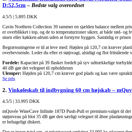
D:52,5cm
–
Bedste valg overordnet
4.5/5
|
5.895 DKK
Cavin Northern Collection 39 rammer en sjælden balance mellem pris, 
er overblikket i top, og de to temperaturzoner sikrer, at både rød- og
stuen eller køkken-alrum uden at forstyrre hyggen. Samtidig er prisen 
Begrænsningerne er til at leve med: Højden på 120,7 cm kræver planlæ
overbevisende. Leder du efter et støjsvagt, alsidigt og flot fritståen
Fordele:
Kapacitet på 39 flasker fordelt på syv udtrækkelige træhylde
40 dB gør det velegnet til opholdsrum
Ulemper:
Højden på 120,7 cm kræver god plads og kan være upraktisk
Se pris
2.
Vinkøleskab til indbygning 60 cm højskab – mQuvé
4.5/5
|
33.995 DKK
mQuvée WineCave Infinite 187D Push-Pull er premium-valget til det in
støjniveau på blot 35 dB gør den særligt velegnet til åbne planløsni
er behageligt diskret.
Der er ingen tvivl om, at prisniveauet omkring 33.995 kr. placerer den 