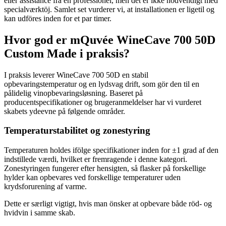
eller assistance fra en professionel, men det er ikke nödvendigt med
specialværktöj. Samlet set vurderer vi, at installationen er ligetil og
kan udföres inden for et par timer.
Hvor god er mQuvée WineCave 700 50D
Custom Made i praksis?
I praksis leverer WineCave 700 50D en stabil
opbevaringstemperatur og en lydsvag drift, som gör den til en
pålidelig vinopbevaringsløsning. Baseret på
producentspecifikationer og brugeranmeldelser har vi vurderet
skabets ydeevne på følgende områder.
Temperaturstabilitet og zonestyring
Temperaturen holdes ifölge specifikationer inden for ±1 grad af den
indstillede værdi, hvilket er fremragende i denne kategori.
Zonestyringen fungerer efter hensigten, så flasker på forskellige
hylder kan opbevares ved forskellige temperaturer uden
krydsforurening af varme.
Dette er særligt vigtigt, hvis man önsker at opbevare både röd- og
hvidvin i samme skab.