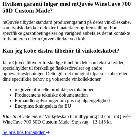
Hvilken garanti følger med mQuvée WineCave 700
50D Custom Made?
mQuvée tilbyder standard producentgaranti på deres vinköleskabe,
som typisk dækker defekter i materialer og fremstilling. For
specifikke garantibetingelser og varighed anbefales det at kontakte
forhandleren eller mQuvée direkte ved köb.
Kan jeg köbe ekstra tilbehör til vinköleskabet?
Ja, mQuvée tilbyder forskellige tilbehörsdele som ekstra hylder,
specialhylder til forskellige flaskestörrelser og andre
opbevaringsløsninger. Dette gör det muligt at tilpasse skabet efter
dine specifikke behov og voksende vinkollektioner.
mQuvée officielle produktspecifikationer
Producentens tekniske dokumentation
Forhandleroplysninger om pris og tilgængelighed
Energimærkningsdata fra EU
Klar til at vide mere?
Vinkøleskab til indbygning 50 cm - mQuvée
WineCave 700 50D Custom Made, Støjsvag · 13.145 kr.
Se pris hos forhandler