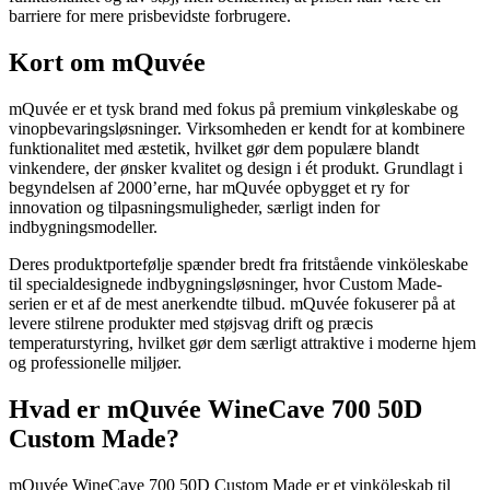
barriere for mere prisbevidste forbrugere.
Kort om mQuvée
mQuvée er et tysk brand med fokus på premium vinkøleskabe og
vinopbevaringsløsninger. Virksomheden er kendt for at kombinere
funktionalitet med æstetik, hvilket gør dem populære blandt
vinkendere, der ønsker kvalitet og design i ét produkt. Grundlagt i
begyndelsen af 2000’erne, har mQuvée opbygget et ry for
innovation og tilpasningsmuligheder, særligt inden for
indbygningsmodeller.
Deres produktportefølje spænder bredt fra fritstående vinköleskabe
til specialdesignede indbygningsløsninger, hvor Custom Made-
serien er et af de mest anerkendte tilbud. mQuvée fokuserer på at
levere stilrene produkter med støjsvag drift og præcis
temperaturstyring, hvilket gør dem særligt attraktive i moderne hjem
og professionelle miljøer.
Hvad er mQuvée WineCave 700 50D
Custom Made?
mQuvée WineCave 700 50D Custom Made er et vinköleskab til