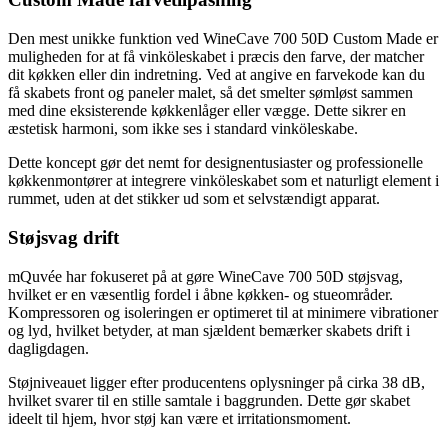
Den mest unikke funktion ved WineCave 700 50D Custom Made er
muligheden for at få vinköleskabet i præcis den farve, der matcher
dit køkken eller din indretning. Ved at angive en farvekode kan du
få skabets front og paneler malet, så det smelter sømløst sammen
med dine eksisterende køkkenlåger eller vægge. Dette sikrer en
æstetisk harmoni, som ikke ses i standard vinköleskabe.
Dette koncept gør det nemt for designentusiaster og professionelle
køkkenmontører at integrere vinköleskabet som et naturligt element i
rummet, uden at det stikker ud som et selvstændigt apparat.
Støjsvag drift
mQuvée har fokuseret på at gøre WineCave 700 50D støjsvag,
hvilket er en væsentlig fordel i åbne køkken- og stueområder.
Kompressoren og isoleringen er optimeret til at minimere vibrationer
og lyd, hvilket betyder, at man sjældent bemærker skabets drift i
dagligdagen.
Støjniveauet ligger efter producentens oplysninger på cirka 38 dB,
hvilket svarer til en stille samtale i baggrunden. Dette gør skabet
ideelt til hjem, hvor støj kan være et irritationsmoment.