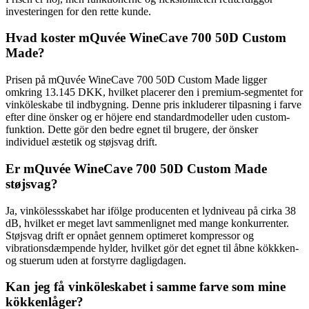
investeringen for den rette kunde.
Hvad koster mQuvée WineCave 700 50D Custom
Made?
Prisen på mQuvée WineCave 700 50D Custom Made ligger
omkring 13.145 DKK, hvilket placerer den i premium-segmentet for
vinköleskabe til indbygning. Denne pris inkluderer tilpasning i farve
efter dine önsker og er höjere end standardmodeller uden custom-
funktion. Dette gör den bedre egnet til brugere, der önsker
individuel æstetik og støjsvag drift.
Er mQuvée WineCave 700 50D Custom Made
støjsvag?
Ja, vinkölessskabet har ifölge producenten et lydniveau på cirka 38
dB, hvilket er meget lavt sammenlignet med mange konkurrenter.
Støjsvag drift er opnået gennem optimeret kompressor og
vibrationsdæmpende hylder, hvilket gör det egnet til åbne kökkken-
og stuerum uden at forstyrre dagligdagen.
Kan jeg få vinköleskabet i samme farve som mine
kökkenlåger?