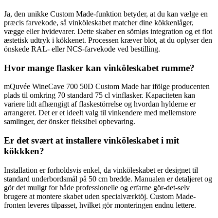
Ja, den unikke Custom Made-funktion betyder, at du kan vælge en
præcis farvekode, så vinköleskabet matcher dine kökkenlåger,
vægge eller hvidevarer. Dette skaber en sömløs integration og et flot
æstetisk udtryk i kökkenet. Processen kræver blot, at du oplyser den
önskede RAL- eller NCS-farvekode ved bestilling.
Hvor mange flasker kan vinköleskabet rumme?
mQuvée WineCave 700 50D Custom Made har ifölge producenten
plads til omkring 70 standard 75 cl vinflasker. Kapaciteten kan
variere lidt afhængigt af flaskestörrelse og hvordan hylderne er
arrangeret. Det er et ideelt valg til vinkendere med mellemstore
samlinger, der önsker fleksibel opbevaring.
Er det svært at installere vinköleskabet i mit
kökkken?
Installation er forholdsvis enkel, da vinköleskabet er designet til
standard underbordsmål på 50 cm bredde. Manualen er detaljeret og
gör det muligt for både professionelle og erfarne gör-det-selv
brugere at montere skabet uden specialværktöj. Custom Made-
fronten leveres tilpasset, hvilket gör monteringen endnu lettere.