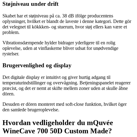
Støjniveau under drift
Skabet har et støjniveau på ca. 38 dB ifölge producentens
oplysninger, hvilket er blandt de laveste i denne kategori. Dette gör
det velegnet til kökkken- og stuerum, hvor støj ellers kan være et
problem.
Vibrationsdæmpende hylder bidrager yderligere til en rolig
oplevelse, uden at vinflaskerne bliver udsat for unødvendige
rystelser.
Brugervenlighed og display
Det digitale display er intuitivt og giver hurtig adgang til
temperaturindstillinger og overvågning. Betjeningspanelet reagerer
præcist, og det er nemt at skifte mellem zoner uden at skulle åbne
dören.
Desuden er dören monteret med soft-close funktion, hvilket öger
den samlede brugeroplevelse.
Hvordan vedligeholder du mQuvée
WineCave 700 50D Custom Made?