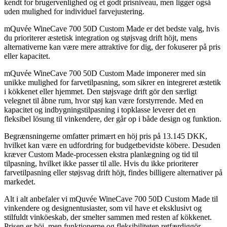
kendt for brugervenlighed og et godt prisniveau, men ligger også
uden mulighed for individuel farvejustering.
mQuvée WineCave 700 50D Custom Made er det bedste valg, hvis
du prioriterer æstetisk integration og støjsvag drift höjt, mens
alternativerne kan være mere attraktive for dig, der fokuserer på pris
eller kapacitet.
mQuvée WineCave 700 50D Custom Made imponerer med sin
unikke mulighed for farvetilpasning, som sikrer en integreret æstetik
i kökkenet eller hjemmet. Den støjsvage drift gör den særligt
velegnet til åbne rum, hvor støj kan være forstyrrende. Med en
kapacitet og indbygningstilpasning i topklasse leverer det en
fleksibel lösung til vinkendere, der går op i både design og funktion.
Begrænsningerne omfatter primært en höj pris på 13.145 DKK,
hvilket kan være en udfordring for budgetbevidste köbere. Desuden
kræver Custom Made-processen ekstra planlægning og tid til
tilpasning, hvilket ikke passer til alle. Hvis du ikke prioriterer
farvetilpasning eller støjsvag drift höjt, findes billigere alternativer på
markedet.
Alt i alt anbefaler vi mQuvée WineCave 700 50D Custom Made til
vinkendere og designentusiaster, som vil have et eksklusivt og
stilfuldt vinköeskab, der smelter sammen med resten af kökkenet.
Prisen er höj, men funktionerne og fleksibiliteten retfærdiggör