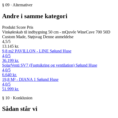
§ 09 · Alternativer
Andre i samme kategori
Produkt
Score
Pris
Vinkøleskab til indbygning 50 cm - mQuvée WineCave 700 50D
Custom Made, Støjsvag
Denne anmeldelse
4,5
/5
13.145 kr.
9,8 m2 PAVILLON - LINE
Sølund Huse
4,0
/5
36.199 kr.
SolarVenti SV7 (Fugtsikring og ventilation)
Sølund Huse
4,0
/5
6.640 kr.
19,8 M² - DIANA 1
Sølund Huse
4,0
/5
51.999 kr.
§ 10 · Konklusion
Sådan står vi