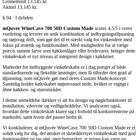
Gennemsnit
13.145 kr.
Aktuel
13.145 kr.
§ 04 · I dybden
mQuvée WineCave 700 50D Custom Made
scorer 4,5/5 i vores
vurdering og leverer en unik kombination af indbygningstilpasning
og støjsvag drift, som gør det til et stærkt valg for vinkendere med
fokus på æstetik og funktionalitet. Med muligheden for at vælge
præcis samme farve som køkkenlåger eller hvidevarer, bringer dette
vinkøleskab et nyt niveau af integreret design i køkkenet.
Markedet for indbyggede vinkøleskabe er i dag præget af både
standardiserede og fleksible løsninger, men få tilbyder den grad af
tilpasning, som mQuvée gør med deres Custom Made-koncept.
Samtidig holder køleskabet støjniveauet nede, hvilket er vigtigt i
åbne køkken- og stueområder.
I denne anmeldelse dækker vi alt fra design og nøglefunktioner til
installation, ydeevne og vedligeholdelse. Vi analyserer også,
hvordan dette vinköleskab klarer sig i forhold til konkurrenterne på
markedet, samt hvem det passer bedst til.
Vi konkluderer, at mQuvée WineCave 700 50D Custom Made er et
solidt valg for dig, der ønsker et skræddersyet vinkøleskab med god
funktionalitet og lav støj, men bemærker, at prisen kan være en