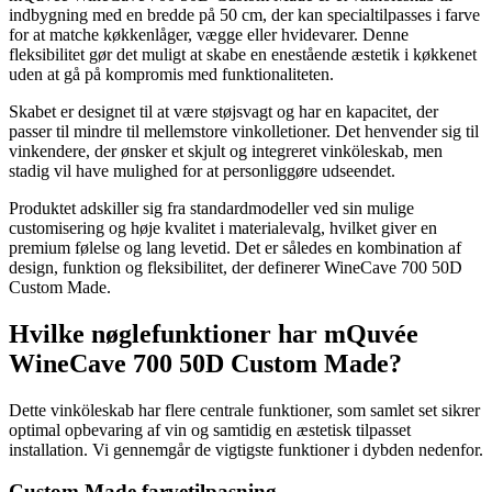
indbygning med en bredde på 50 cm, der kan specialtilpasses i farve
for at matche køkkenlåger, vægge eller hvidevarer. Denne
fleksibilitet gør det muligt at skabe en enestående æstetik i køkkenet
uden at gå på kompromis med funktionaliteten.
Skabet er designet til at være støjsvagt og har en kapacitet, der
passer til mindre til mellemstore vinkolletioner. Det henvender sig til
vinkendere, der ønsker et skjult og integreret vinköleskab, men
stadig vil have mulighed for at personliggøre udseendet.
Produktet adskiller sig fra standardmodeller ved sin mulige
customisering og høje kvalitet i materialevalg, hvilket giver en
premium følelse og lang levetid. Det er således en kombination af
design, funktion og fleksibilitet, der definerer WineCave 700 50D
Custom Made.
Hvilke nøglefunktioner har mQuvée
WineCave 700 50D Custom Made?
Dette vinköleskab har flere centrale funktioner, som samlet set sikrer
optimal opbevaring af vin og samtidig en æstetisk tilpasset
installation. Vi gennemgår de vigtigste funktioner i dybden nedenfor.
Custom Made farvetilpasning