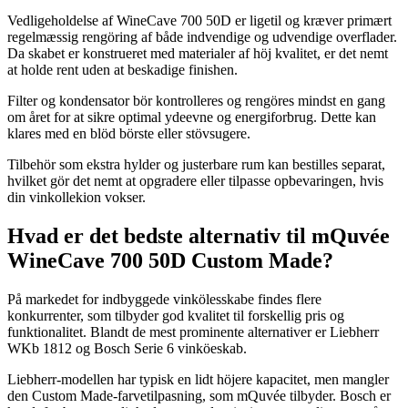
Vedligeholdelse af WineCave 700 50D er ligetil og kræver primært
regelmæssig rengöring af både indvendige og udvendige overflader.
Da skabet er konstrueret med materialer af höj kvalitet, er det nemt
at holde rent uden at beskadige finishen.
Filter og kondensator bör kontrolleres og rengöres mindst en gang
om året for at sikre optimal ydeevne og energiforbrug. Dette kan
klares med en blöd börste eller stövsugere.
Tilbehör som ekstra hylder og justerbare rum kan bestilles separat,
hvilket gör det nemt at opgradere eller tilpasse opbevaringen, hvis
din vinkollekion vokser.
Hvad er det bedste alternativ til mQuvée
WineCave 700 50D Custom Made?
På markedet for indbyggede vinkölesskabe findes flere
konkurrenter, som tilbyder god kvalitet til forskellig pris og
funktionalitet. Blandt de mest prominente alternativer er Liebherr
WKb 1812 og Bosch Serie 6 vinköeskab.
Liebherr-modellen har typisk en lidt höjere kapacitet, men mangler
den Custom Made-farvetilpasning, som mQuvée tilbyder. Bosch er