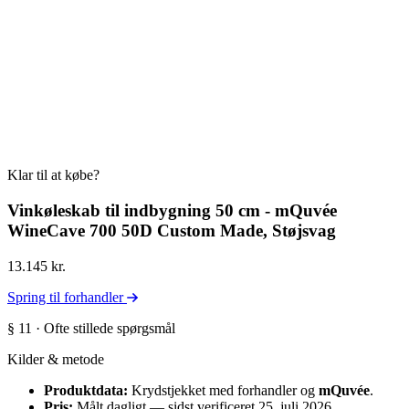
Klar til at købe?
Vinkøleskab til indbygning 50 cm - mQuvée
WineCave 700 50D Custom Made, Støjsvag
13.145 kr.
Spring til forhandler
§ 11 · Ofte stillede spørgsmål
Kilder & metode
Produktdata:
Krydstjekket med forhandler og
mQuvée
.
Pris:
Målt dagligt — sidst verificeret 25. juli 2026.