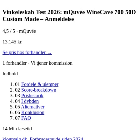
Vinkøleskab Test 2026: mQuvée WineCave 700 50D
Custom Made – Anmeldelse
4,5
/ 5 · mQuvée
13.145 kr.
Se pris hos forhandler →
1 forhandler · Vi tjener kommission
Indhold
01
Fordele & ulemper
02
Score-breakdown
03
Prishistorik
04
I dybden
05
Alternativer
06
Konklusion
07
FAQ
14
Min læsetid
klogtvalg.dk
.
Forbrugerguide siden 2024