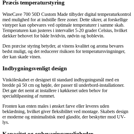
Præcis temperaturstyring
WineCave 700 50D Custom Made tilbyder digital temperaturkontrol
med mulighed for at indstille flere zoner. Dette sikrer, at forskellige
vintyper kan opbevares ved optimale temperaturer i samme skab.
Temperaturen kan justeres i intervallet 5-20 grader Celsius, hvilket
dækker behovet for både hvidvin, rødvin og boblevin.
Den præcise styring betyder, at vinens kvalitet og aroma bevares
bedst muligt, og det reducerer risikoen for temperatursvingninger,
der kan skade vinen.
Indbygningsvenligt design
Vinköleskabet er designet til standard indbygningsmål med en
bredde på 50 cm og højde, der passer til underbord-installationer.
Det gør det nemt at installere i køkkenet uden behov for
specialtilpasning af rummet.
Fronten kan enten males i ønsket farve eller leveres uden
beklædning, hvilket giver fleksibilitet ved montage. Skabets design
er moderne og minimalistisk med glasdör, der beskytter mod UV-
lys.
Kapacitet og opbevaringsmuligheder