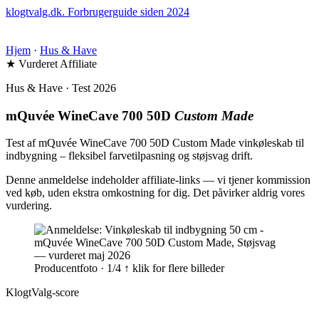
klogtvalg.dk
.
Forbrugerguide siden 2024
Hjem
·
Hus & Have
★ Vurderet
Affiliate
Hus & Have · Test 2026
mQuvée WineCave 700 50D
Custom Made
Test af mQuvée WineCave 700 50D Custom Made vinkøleskab til
indbygning – fleksibel farvetilpasning og støjsvag drift.
Denne anmeldelse indeholder affiliate-links — vi tjener kommission
ved køb, uden ekstra omkostning for dig. Det påvirker aldrig vores
vurdering.
Producentfoto · 1/4
↑ klik for flere billeder
KlogtValg-score