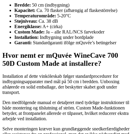
Bredde:
50 cm (indbygning)
Kapacitet:
Ca. 70 flasker (afhængig af flaskestörrelse)
Temperaturområde:
5-20°C
Støjniveau:
Ca. 38 dB
Energiklasse:
A+ (cirka)
Custom Made:
Ja – alle RAL/NCS farvekoder
Installation:
Indbygning under bordplade
Garanti:
Standardgaranti ifölge mQuvée’s betingelser
Hvor nemt er mQuvée WineCave 700
50D Custom Made at installere?
Installation af dette vinköleskab følger standardprocedurer for
indbygningsapparater med mål på 50 cm i bredden. Unboxing
afslørede en solid emballage, der beskytter skabet godt under
transport.
Den medfölgende manual er detaljeret med tydelige instruktioner til
både montering og tilslutning af ström. Custom Made-funktionen
betyder, at frontpanelet allerede er tilpasset, hvilket reducerer ekstra
arbejde ved installation.
Selve monteringen kræver kun grundlæggende snedkerfærdigheder