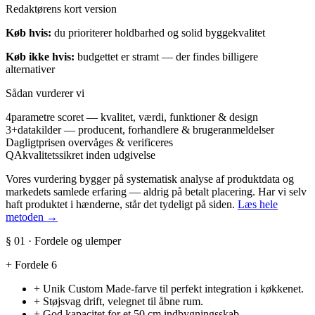
Redaktørens kort version
Køb hvis:
du prioriterer holdbarhed og solid byggekvalitet
Køb ikke hvis:
budgettet er stramt — der findes billigere
alternativer
Sådan vurderer vi
4
parametre scoret — kvalitet, værdi, funktioner & design
3+
datakilder — producent, forhandlere & brugeranmeldelser
Dagligt
prisen overvåges & verificeres
QA
kvalitetssikret inden udgivelse
Vores vurdering bygger på systematisk analyse af produktdata og
markedets samlede erfaring — aldrig på betalt placering. Har vi selv
haft produktet i hænderne, står det tydeligt på siden.
Læs hele
metoden →
§ 01 · Fordele og ulemper
+
Fordele
6
+
Unik Custom Made-farve til perfekt integration i køkkenet.
+
Støjsvag drift, velegnet til åbne rum.
+
God kapacitet for et 50 cm indbygningsskab.