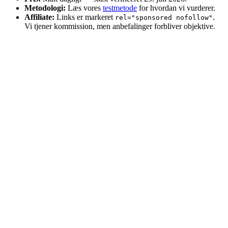
Metodologi:
Læs vores
testmetode
for hvordan vi vurderer.
Affiliate:
Links er markeret
.
rel="sponsored nofollow"
Vi tjener kommission, men anbefalinger forbliver objektive.