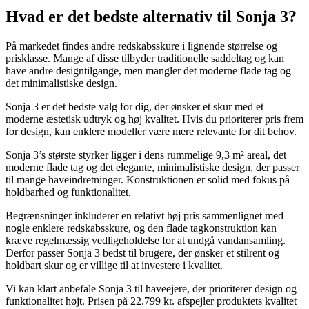
Hvad er det bedste alternativ til Sonja 3?
På markedet findes andre redskabsskure i lignende størrelse og
prisklasse. Mange af disse tilbyder traditionelle saddeltag og kan
have andre designtilgange, men mangler det moderne flade tag og
det minimalistiske design.
Sonja 3 er det bedste valg for dig, der ønsker et skur med et
moderne æstetisk udtryk og høj kvalitet. Hvis du prioriterer pris frem
for design, kan enklere modeller være mere relevante for dit behov.
Sonja 3’s største styrker ligger i dens rummelige 9,3 m² areal, det
moderne flade tag og det elegante, minimalistiske design, der passer
til mange haveindretninger. Konstruktionen er solid med fokus på
holdbarhed og funktionalitet.
Begrænsninger inkluderer en relativt høj pris sammenlignet med
nogle enklere redskabsskure, og den flade tagkonstruktion kan
kræve regelmæssig vedligeholdelse for at undgå vandansamling.
Derfor passer Sonja 3 bedst til brugere, der ønsker et stilrent og
holdbart skur og er villige til at investere i kvalitet.
Vi kan klart anbefale Sonja 3 til haveejere, der prioriterer design og
funktionalitet højt. Prisen på 22.799 kr. afspejler produktets kvalitet