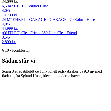
24.099 kr.
6,5 m2 HELLE
Sølund Huse
4,0
/5
14.799 kr.
24 M² ENKELT GARAGE - GARAGE 470
Sølund Huse
4,0
/5
44.999 kr.
(OUTLET) CleanFriend 360 Ultra
CleanFriend
3,5
/5
2.899 kr.
§ 10 · Konklusion
Sådan står vi
Sonja 3 er et stilfuldt og funktionelt redskabsskur på 9,3 m² med
fladt tag fra Sølund Huse, ideelt til moderne haver.