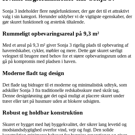
Sonja 3 indeholder flere nøglefunktioner, der gør det til et attraktivt
valg i sin kategori. Herunder uddyber vi de vigtigste egenskaber, der
gør skuret funktionelt og æstetisk tiltalende.
Rummeligt opbevaringsareal på 9,3 m²
Med et areal på 9,3 m² giver Sonja 3 rigelig plads til opbevaring af
haveredskaber, cykler, møbler og mere. Dette gør skuret særligt
velegnet til brugere med behov for et større opbevaringsrum uden at
gå på kompromis med pladsen i haven.
Moderne fladt tag design
Det flade tag bidrager til et moderne og minimalistisk udtryk, som
adskiller Sonja 3 fra traditionelle redskabsskure med skråt tag.
Denne designløsning gør det også muligt at placere skuret under
træer eller tæt på husmure uden at blokere udsigten.
Robust og holdbar konstruktion
Skuret er bygget med høj byggekvalitet, der sikrer lang levetid og
modstandsdygtighed overfor vind, vejr og fugt. Den solide