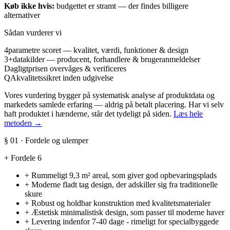
Køb ikke hvis:
budgettet er stramt — der findes billigere
alternativer
Sådan vurderer vi
4
parametre scoret — kvalitet, værdi, funktioner & design
3+
datakilder — producent, forhandlere & brugeranmeldelser
Dagligt
prisen overvåges & verificeres
QA
kvalitetssikret inden udgivelse
Vores vurdering bygger på systematisk analyse af produktdata og
markedets samlede erfaring — aldrig på betalt placering. Har vi selv
haft produktet i hænderne, står det tydeligt på siden.
Læs hele
metoden →
§ 01 · Fordele og ulemper
+
Fordele
6
+
Rummeligt 9,3 m² areal, som giver god opbevaringsplads
+
Moderne fladt tag design, der adskiller sig fra traditionelle
skure
+
Robust og holdbar konstruktion med kvalitetsmaterialer
+
Æstetisk minimalistisk design, som passer til moderne haver
+
Levering indenfor 7-40 dage - rimeligt for specialbyggede