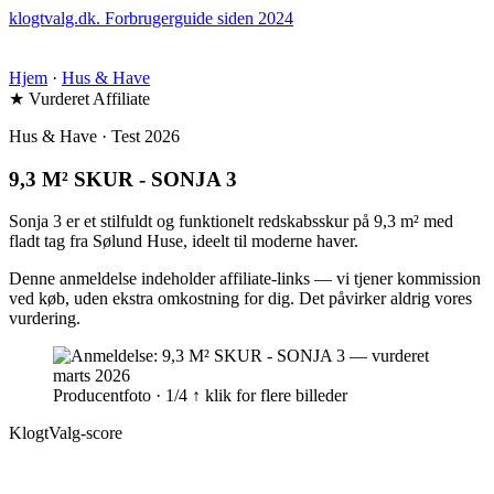
klogtvalg.dk
.
Forbrugerguide siden 2024
Hjem
·
Hus & Have
★ Vurderet
Affiliate
Hus & Have · Test 2026
9,3 M² SKUR - SONJA 3
Sonja 3 er et stilfuldt og funktionelt redskabsskur på 9,3 m² med
fladt tag fra Sølund Huse, ideelt til moderne haver.
Denne anmeldelse indeholder affiliate-links — vi tjener kommission
ved køb, uden ekstra omkostning for dig. Det påvirker aldrig vores
vurdering.
Producentfoto · 1/4
↑ klik for flere billeder
KlogtValg-score