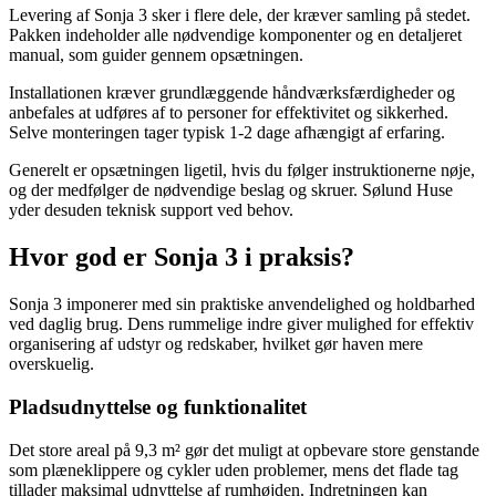
Levering af Sonja 3 sker i flere dele, der kræver samling på stedet.
Pakken indeholder alle nødvendige komponenter og en detaljeret
manual, som guider gennem opsætningen.
Installationen kræver grundlæggende håndværksfærdigheder og
anbefales at udføres af to personer for effektivitet og sikkerhed.
Selve monteringen tager typisk 1-2 dage afhængigt af erfaring.
Generelt er opsætningen ligetil, hvis du følger instruktionerne nøje,
og der medfølger de nødvendige beslag og skruer. Sølund Huse
yder desuden teknisk support ved behov.
Hvor god er Sonja 3 i praksis?
Sonja 3 imponerer med sin praktiske anvendelighed og holdbarhed
ved daglig brug. Dens rummelige indre giver mulighed for effektiv
organisering af udstyr og redskaber, hvilket gør haven mere
overskuelig.
Pladsudnyttelse og funktionalitet
Det store areal på 9,3 m² gør det muligt at opbevare store genstande
som plæneklippere og cykler uden problemer, mens det flade tag
tillader maksimal udnyttelse af rumhøjden. Indretningen kan