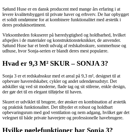
Sølund Huse er en dansk producent med mange års erfaring i at
levere kvalitetsbyggeri til private haver og erhverv. De har opbygget
et solidt omdømme for at kombinere funktionalitet med æstetik i
deres produktsortiment.
Virksomheden fokuserer på bæredygtighed og holdbarhed, hvilket
afspejles i de materialer og konstruktionsteknikker, de anvender.
Sølund Huse har et bredt udvalg af redskabsskure, sommerhuse og
udhuse, hvor Sonja-serien er blandt deres mest populære.
Hvad er 9,3 M² SKUR – SONJA 3?
Sonja 3 er et redskabsskur med et areal på 9,3 m², designet til at
opbevare haveredskaber, cykler og andet udendørsudstyr. Det
adskiller sig ved sit moderne, flade tag og sit stilrene, enkle design,
der gør det til en elegant tilføjelse til haven.
Skuret er udviklet til brugere, der ønsker en kombination af æstetik
og praktisk funktionalitet. Det tilbyder et robust og holdbart
opbevaringsrum med god ventilation og nem adgang, hvilket gør det
velegnet til både private haveejere og professionelle havebrugere.
Hvilke nøglefunktioner har Sonja 3?