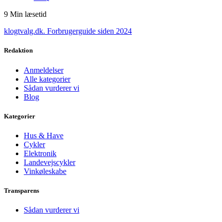
9
Min læsetid
klogtvalg.dk
.
Forbrugerguide siden 2024
Redaktion
Anmeldelser
Alle kategorier
Sådan vurderer vi
Blog
Kategorier
Hus & Have
Cykler
Elektronik
Landevejscykler
Vinkøleskabe
Transparens
Sådan vurderer vi