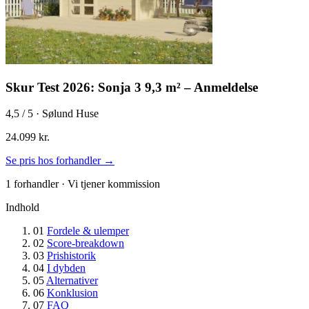
Skur Test 2026: Sonja 3 9,3 m² – Anmeldelse
4,5
/ 5 · Sølund Huse
24.099 kr.
Se pris hos forhandler →
1 forhandler · Vi tjener kommission
Indhold
01
Fordele & ulemper
02
Score-breakdown
03
Prishistorik
04
I dybden
05
Alternativer
06
Konklusion
07
FAQ