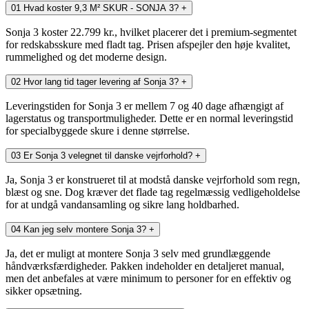
01
Hvad koster 9,3 M² SKUR - SONJA 3?
+
Sonja 3 koster 22.799 kr., hvilket placerer det i premium-segmentet
for redskabsskure med fladt tag. Prisen afspejler den høje kvalitet,
rummelighed og det moderne design.
02
Hvor lang tid tager levering af Sonja 3?
+
Leveringstiden for Sonja 3 er mellem 7 og 40 dage afhængigt af
lagerstatus og transportmuligheder. Dette er en normal leveringstid
for specialbyggede skure i denne størrelse.
03
Er Sonja 3 velegnet til danske vejrforhold?
+
Ja, Sonja 3 er konstrueret til at modstå danske vejrforhold som regn,
blæst og sne. Dog kræver det flade tag regelmæssig vedligeholdelse
for at undgå vandansamling og sikre lang holdbarhed.
04
Kan jeg selv montere Sonja 3?
+
Ja, det er muligt at montere Sonja 3 selv med grundlæggende
håndværksfærdigheder. Pakken indeholder en detaljeret manual,
men det anbefales at være minimum to personer for en effektiv og
sikker opsætning.