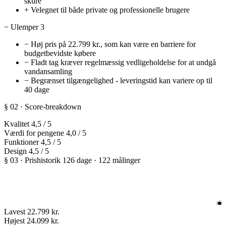
skure
+
Velegnet til både private og professionelle brugere
−
Ulemper
3
−
Høj pris på 22.799 kr., som kan være en barriere for
budgetbevidste købere
−
Fladt tag kræver regelmæssig vedligeholdelse for at undgå
vandansamling
−
Begrænset tilgængelighed - leveringstid kan variere op til
40 dage
§ 02 · Score-breakdown
Kvalitet
4,5
/ 5
Værdi for pengene
4,0
/ 5
Funktioner
4,5
/ 5
Design
4,5
/ 5
§ 03 · Prishistorik
126 dage · 122 målinger
Lavest
22.799 kr.
Højest
24.099 kr.