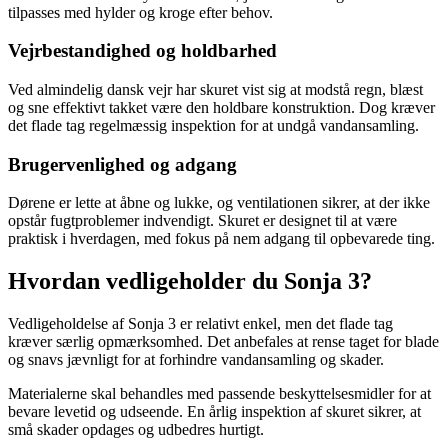
tilpasses med hylder og kroge efter behov.
Vejrbestandighed og holdbarhed
Ved almindelig dansk vejr har skuret vist sig at modstå regn, blæst
og sne effektivt takket være den holdbare konstruktion. Dog kræver
det flade tag regelmæssig inspektion for at undgå vandansamling.
Brugervenlighed og adgang
Dørene er lette at åbne og lukke, og ventilationen sikrer, at der ikke
opstår fugtproblemer indvendigt. Skuret er designet til at være
praktisk i hverdagen, med fokus på nem adgang til opbevarede ting.
Hvordan vedligeholder du Sonja 3?
Vedligeholdelse af Sonja 3 er relativt enkel, men det flade tag
kræver særlig opmærksomhed. Det anbefales at rense taget for blade
og snavs jævnligt for at forhindre vandansamling og skader.
Materialerne skal behandles med passende beskyttelsesmidler for at
bevare levetid og udseende. En årlig inspektion af skuret sikrer, at
små skader opdages og udbedres hurtigt.