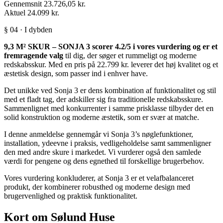
Gennemsnit
23.726,05 kr.
Aktuel
24.099 kr.
§ 04 · I dybden
9,3 M² SKUR – SONJA 3 scorer 4.2/5 i vores vurdering og er et
fremragende valg
til dig, der søger et rummeligt og moderne
redskabsskur. Med en pris på 22.799 kr. leverer det høj kvalitet og et
æstetisk design, som passer ind i enhver have.
Det unikke ved Sonja 3 er dens kombination af funktionalitet og stil
med et fladt tag, der adskiller sig fra traditionelle redskabsskure.
Sammenlignet med konkurrenter i samme prisklasse tilbyder det en
solid konstruktion og moderne æstetik, som er svær at matche.
I denne anmeldelse gennemgår vi Sonja 3’s nøglefunktioner,
installation, ydeevne i praksis, vedligeholdelse samt sammenligner
den med andre skure i markedet. Vi vurderer også den samlede
værdi for pengene og dens egnethed til forskellige brugerbehov.
Vores vurdering konkluderer, at Sonja 3 er et velafbalanceret
produkt, der kombinerer robusthed og moderne design med
brugervenlighed og praktisk funktionalitet.
Kort om Sølund Huse