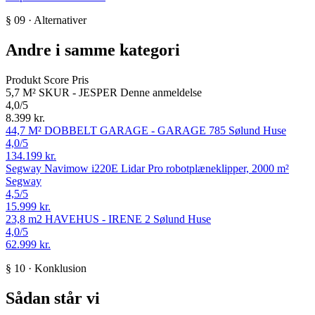
§ 09 · Alternativer
Andre i samme kategori
Produkt
Score
Pris
5,7 M² SKUR - JESPER
Denne anmeldelse
4,0
/5
8.399 kr.
44,7 M² DOBBELT GARAGE - GARAGE 785
Sølund Huse
4,0
/5
134.199 kr.
Segway Navimow i220E Lidar Pro robotplæneklipper, 2000 m²
Segway
4,5
/5
15.999 kr.
23,8 m2 HAVEHUS - IRENE 2
Sølund Huse
4,0
/5
62.999 kr.
§ 10 · Konklusion
Sådan står vi