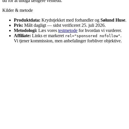
tid for at undgå længere ventetid.
Kilder & metode
Produktdata:
Krydstjekket med forhandler og
Sølund Huse
.
Pris:
Målt dagligt — sidst verificeret 25. juli 2026.
Metodologi:
Læs vores
testmetode
for hvordan vi vurderer.
Affiliate:
Links er markeret
.
rel="sponsored nofollow"
Vi tjener kommission, men anbefalinger forbliver objektive.