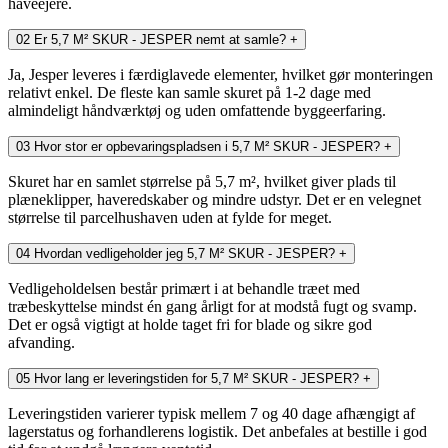
haveejere.
02
Er 5,7 M² SKUR - JESPER nemt at samle?
+
Ja, Jesper leveres i færdiglavede elementer, hvilket gør monteringen
relativt enkel. De fleste kan samle skuret på 1-2 dage med
almindeligt håndværktøj og uden omfattende byggeerfaring.
03
Hvor stor er opbevaringspladsen i 5,7 M² SKUR - JESPER?
+
Skuret har en samlet størrelse på 5,7 m², hvilket giver plads til
plæneklipper, haveredskaber og mindre udstyr. Det er en velegnet
størrelse til parcelhushaven uden at fylde for meget.
04
Hvordan vedligeholder jeg 5,7 M² SKUR - JESPER?
+
Vedligeholdelsen består primært i at behandle træet med
træbeskyttelse mindst én gang årligt for at modstå fugt og svamp.
Det er også vigtigt at holde taget fri for blade og sikre god
afvanding.
05
Hvor lang er leveringstiden for 5,7 M² SKUR - JESPER?
+
Leveringstiden varierer typisk mellem 7 og 40 dage afhængigt af
lagerstatus og forhandlerens logistik. Det anbefales at bestille i god