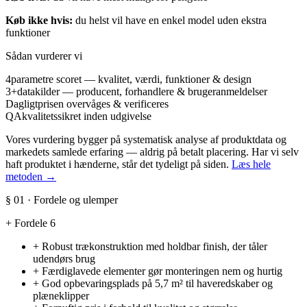
Køb ikke hvis:
du helst vil have en enkel model uden ekstra
funktioner
Sådan vurderer vi
4
parametre scoret — kvalitet, værdi, funktioner & design
3+
datakilder — producent, forhandlere & brugeranmeldelser
Dagligt
prisen overvåges & verificeres
QA
kvalitetssikret inden udgivelse
Vores vurdering bygger på systematisk analyse af produktdata og
markedets samlede erfaring — aldrig på betalt placering. Har vi selv
haft produktet i hænderne, står det tydeligt på siden.
Læs hele
metoden →
§ 01 · Fordele og ulemper
+
Fordele
6
+
Robust trækonstruktion med holdbar finish, der tåler
udendørs brug
+
Færdiglavede elementer gør monteringen nem og hurtig
+
God opbevaringsplads på 5,7 m² til haveredskaber og
plæneklipper