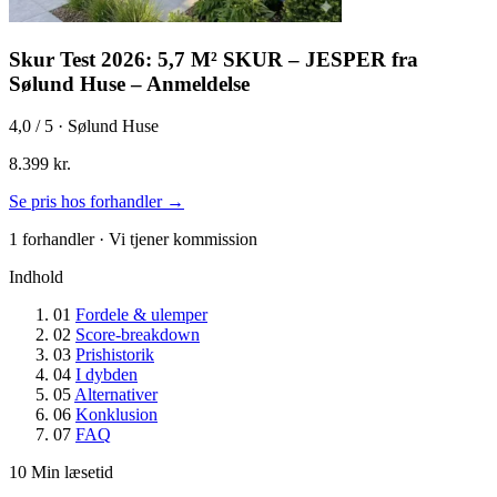
Skur Test 2026: 5,7 M² SKUR – JESPER fra
Sølund Huse – Anmeldelse
4,0
/ 5 · Sølund Huse
8.399 kr.
Se pris hos forhandler →
1 forhandler · Vi tjener kommission
Indhold
01
Fordele & ulemper
02
Score-breakdown
03
Prishistorik
04
I dybden
05
Alternativer
06
Konklusion
07
FAQ
10
Min læsetid