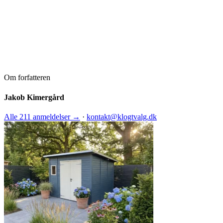
Om forfatteren
Jakob Kimergård
Alle 211 anmeldelser →
·
kontakt@klogtvalg.dk