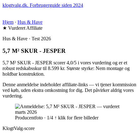
klogtvalg.dk
.
Forbrugerguide siden 2024
Hjem
·
Hus & Have
★ Vurderet
Affiliate
Hus & Have · Test 2026
5,7 M² SKUR - JESPER
5,7 M² SKUR - JESPER scorer 4,0/5 i vores vurdering og er et
robust redskabsskur til 8.599 kr. Største styrke: Nem montage og
holdbar konstruktion.
Denne anmeldelse indeholder affiliate-links — vi tjener kommission
ved køb, uden ekstra omkostning for dig. Det påvirker aldrig vores
vurdering.
Producentfoto · 1/4
↑ klik for flere billeder
KlogtValg-score