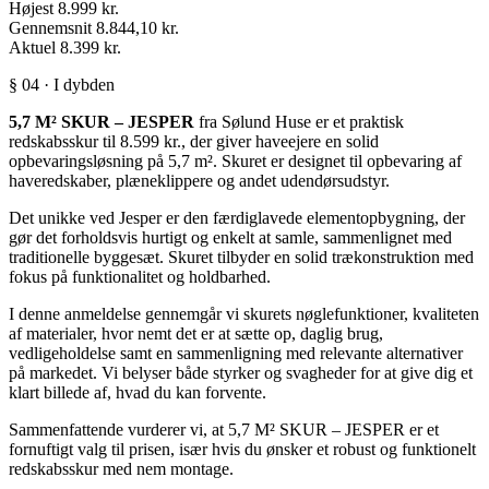
Højest
8.999 kr.
Gennemsnit
8.844,10 kr.
Aktuel
8.399 kr.
§ 04 · I dybden
5,7 M² SKUR – JESPER
fra Sølund Huse er et praktisk
redskabsskur til 8.599 kr., der giver haveejere en solid
opbevaringsløsning på 5,7 m². Skuret er designet til opbevaring af
haveredskaber, plæneklippere og andet udendørsudstyr.
Det unikke ved Jesper er den færdiglavede elementopbygning, der
gør det forholdsvis hurtigt og enkelt at samle, sammenlignet med
traditionelle byggesæt. Skuret tilbyder en solid trækonstruktion med
fokus på funktionalitet og holdbarhed.
I denne anmeldelse gennemgår vi skurets nøglefunktioner, kvaliteten
af materialer, hvor nemt det er at sætte op, daglig brug,
vedligeholdelse samt en sammenligning med relevante alternativer
på markedet. Vi belyser både styrker og svagheder for at give dig et
klart billede af, hvad du kan forvente.
Sammenfattende vurderer vi, at 5,7 M² SKUR – JESPER er et
fornuftigt valg til prisen, især hvis du ønsker et robust og funktionelt
redskabsskur med nem montage.