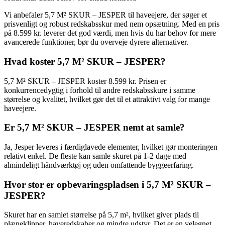
Vi anbefaler 5,7 M² SKUR – JESPER til haveejere, der søger et
prisvenligt og robust redskabsskur med nem opsætning. Med en pris
på 8.599 kr. leverer det god værdi, men hvis du har behov for mere
avancerede funktioner, bør du overveje dyrere alternativer.
Hvad koster 5,7 M² SKUR – JESPER?
5,7 M² SKUR – JESPER koster 8.599 kr. Prisen er
konkurrencedygtig i forhold til andre redskabsskure i samme
størrelse og kvalitet, hvilket gør det til et attraktivt valg for mange
haveejere.
Er 5,7 M² SKUR – JESPER nemt at samle?
Ja, Jesper leveres i færdiglavede elementer, hvilket gør monteringen
relativt enkel. De fleste kan samle skuret på 1-2 dage med
almindeligt håndværktøj og uden omfattende byggeerfaring.
Hvor stor er opbevaringspladsen i 5,7 M² SKUR –
JESPER?
Skuret har en samlet størrelse på 5,7 m², hvilket giver plads til
plæneklipper, haveredskaber og mindre udstyr. Det er en velegnet