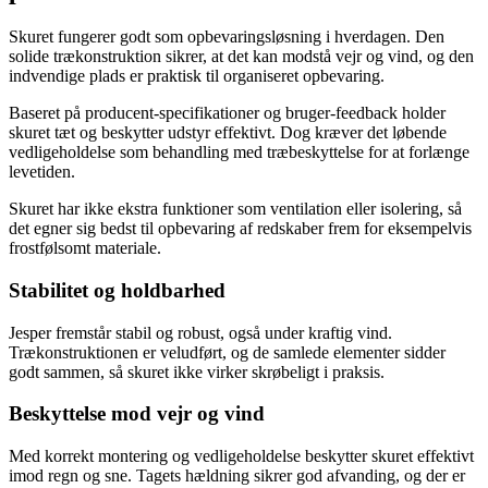
Skuret fungerer godt som opbevaringsløsning i hverdagen. Den
solide trækonstruktion sikrer, at det kan modstå vejr og vind, og den
indvendige plads er praktisk til organiseret opbevaring.
Baseret på producent-specifikationer og bruger-feedback holder
skuret tæt og beskytter udstyr effektivt. Dog kræver det løbende
vedligeholdelse som behandling med træbeskyttelse for at forlænge
levetiden.
Skuret har ikke ekstra funktioner som ventilation eller isolering, så
det egner sig bedst til opbevaring af redskaber frem for eksempelvis
frostfølsomt materiale.
Stabilitet og holdbarhed
Jesper fremstår stabil og robust, også under kraftig vind.
Trækonstruktionen er veludført, og de samlede elementer sidder
godt sammen, så skuret ikke virker skrøbeligt i praksis.
Beskyttelse mod vejr og vind
Med korrekt montering og vedligeholdelse beskytter skuret effektivt
imod regn og sne. Tagets hældning sikrer god afvanding, og der er