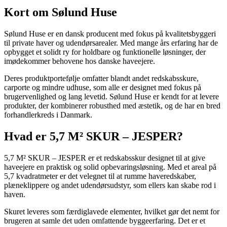
Kort om Sølund Huse
Sølund Huse er en dansk producent med fokus på kvalitetsbyggeri
til private haver og udendørsarealer. Med mange års erfaring har de
opbygget et solidt ry for holdbare og funktionelle løsninger, der
imødekommer behovene hos danske haveejere.
Deres produktportefølje omfatter blandt andet redskabsskure,
carporte og mindre udhuse, som alle er designet med fokus på
brugervenlighed og lang levetid. Sølund Huse er kendt for at levere
produkter, der kombinerer robusthed med æstetik, og de har en bred
forhandlerkreds i Danmark.
Hvad er 5,7 M² SKUR – JESPER?
5,7 M² SKUR – JESPER er et redskabsskur designet til at give
haveejere en praktisk og solid opbevaringsløsning. Med et areal på
5,7 kvadratmeter er det velegnet til at rumme haveredskaber,
plæneklippere og andet udendørsudstyr, som ellers kan skabe rod i
haven.
Skuret leveres som færdiglavede elementer, hvilket gør det nemt for
brugeren at samle det uden omfattende byggeerfaring. Det er et