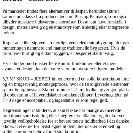
På markedet findes flere alternativer til Jesper, herunder skure i
samme prisklasse fra producenter som Plus og Palmako, som også
tilbyder træskure i tilsvarende størrelser. Disse kan have forskelle i
design, materialevalg og ekstraudstyr som isolering eller integrerede
hylder.
Jesper adskiller sig ved sin færdiglavede elementopbygning, der gør
monteringen nemmere end mange traditionelle byggesæt. Hvis du
prioriterer hurtigt og enkelt byggeri, er Jesper et stærkt valg.
Hvis du derimod ønsker flere komfortfunktioner eller et mere
avanceret design, kan det være værd at investere i dyrere modeller.
5,7 M² SKUR – JESPER imponerer med en solid konstruktion i træ
og en brugervenlig montageproces, hvor de færdiglavede elementer
sparer tid og besvær. Skuret rummer 5,7 m², hvilket giver god plads
til opbevaring af haveredskaber og plæneklipper. Leveringstiden på
7-40 dage er acceptabel, og lagerstatus er som regel god.
Begrænsninger inkluderer, at skuret ikke har mange avancerede
funktioner som isolering eller integreret ventilation, og det kræver
jævnlig vedligeholdelse for at bevare træets holdbarhed i det danske
klima. Det er derfor bedst egnet til dem, der ønsker et enkelt og
solidt skur uden behov for ekstra komfort.