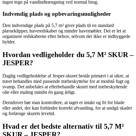
ingen tegn på vandindtrængning ved normal brug.
Indvendig plads og opbevaringsmuligheder
Den indvendige plads på 5,7 m² giver plads til en standard
plæneklipper, haveredskaber og mindre havemøbler. Det er let at
organisere redskaberne efter behov, selvom der ikke er indbyggede
hylder.
Hvordan vedligeholder du 5,7 M² SKUR –
JESPER?
Daglig vedligeholdelse af Jesper-skuret består primært i at sikre, at
træet behandles med passende træbeskyttelse for at modstå fugt og
svamp. Det anbefales at efterbehandle skuret med træbeskyttende
olie eller maling mindst én gang årligt.
Derudover bør man kontrollere, at taget er intakt og fri for blade
eller andet, der kan forhindre korrekt afvanding, for at undgå skader
og forlænge skurets levetid.
Hvad er det bedste alternativ til 5,7 M²
SKUR – JESPER?