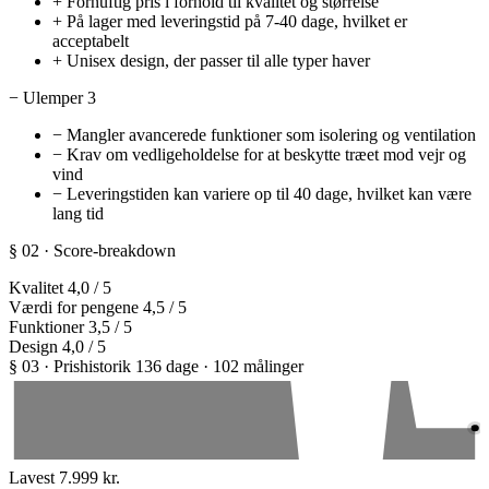
+
Fornuftig pris i forhold til kvalitet og størrelse
+
På lager med leveringstid på 7-40 dage, hvilket er
acceptabelt
+
Unisex design, der passer til alle typer haver
−
Ulemper
3
−
Mangler avancerede funktioner som isolering og ventilation
−
Krav om vedligeholdelse for at beskytte træet mod vejr og
vind
−
Leveringstiden kan variere op til 40 dage, hvilket kan være
lang tid
§ 02 · Score-breakdown
Kvalitet
4,0
/ 5
Værdi for pengene
4,5
/ 5
Funktioner
3,5
/ 5
Design
4,0
/ 5
§ 03 · Prishistorik
136 dage · 102 målinger
Lavest
7.999 kr.