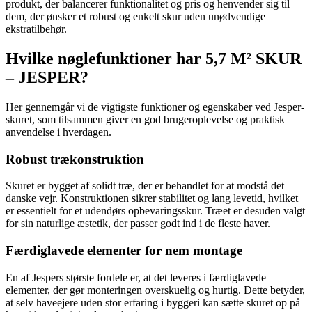
produkt, der balancerer funktionalitet og pris og henvender sig til
dem, der ønsker et robust og enkelt skur uden unødvendige
ekstratilbehør.
Hvilke nøglefunktioner har 5,7 M² SKUR
– JESPER?
Her gennemgår vi de vigtigste funktioner og egenskaber ved Jesper-
skuret, som tilsammen giver en god brugeroplevelse og praktisk
anvendelse i hverdagen.
Robust trækonstruktion
Skuret er bygget af solidt træ, der er behandlet for at modstå det
danske vejr. Konstruktionen sikrer stabilitet og lang levetid, hvilket
er essentielt for et udendørs opbevaringsskur. Træet er desuden valgt
for sin naturlige æstetik, der passer godt ind i de fleste haver.
Færdiglavede elementer for nem montage
En af Jespers største fordele er, at det leveres i færdiglavede
elementer, der gør monteringen overskuelig og hurtig. Dette betyder,
at selv haveejere uden stor erfaring i byggeri kan sætte skuret op på