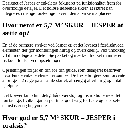
Designet af Jesper er enkelt og fokuseret på funktionalitet frem for
overflødige detaljer. Det tidløse udseende sikrer, at skuret kan
integreres i mange forskellige haver uden at virke malplaceret.
Hvor nemt er 5,7 M² SKUR – JESPER at
sætte op?
En af de primære styrker ved Jesper er, at det leveres i færdiglavede
elementer, der gør monteringen hurtig og overskuelig. Ved unboxing
vil du modtage alle dele nøje pakket og mærket, hvilket minimerer
risikoen for fejl ved opsætningen.
Opsætningen følger en trin-for-trin guide, som detaljeret beskriver,
hvordan de enkelte elementer samles. De fleste brugere kan forvente
at bruge 1-2 dage på at samle skuret, afhængig af erfaring og antal
hjælpere.
Det kræver kun almindeligt håndværktøj, og instruktionerne er let
forståelige, hvilket gør Jesper til et godt valg for både gør-det-selv
entusiaster og begyndere.
Hvor god er 5,7 M² SKUR – JESPER i
praksis?