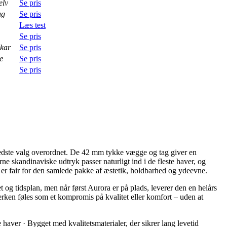
elv
Se pris
ug
Se pris
Læs test
Se pris
skar
Se pris
e
Se pris
Se pris
bedste valg overordnet. De 42 mm tykke vægge og tag giver en
 skandinaviske udtryk passer naturligt ind i de fleste haver, og
en er fair for den samlede pakke af æstetik, holdbarhed og ydeevne.
 og tidsplan, men når først Aurora er på plads, leverer den en helårs
verken føles som et kompromis på kvalitet eller komfort – uden at
aver · Bygget med kvalitetsmaterialer, der sikrer lang levetid