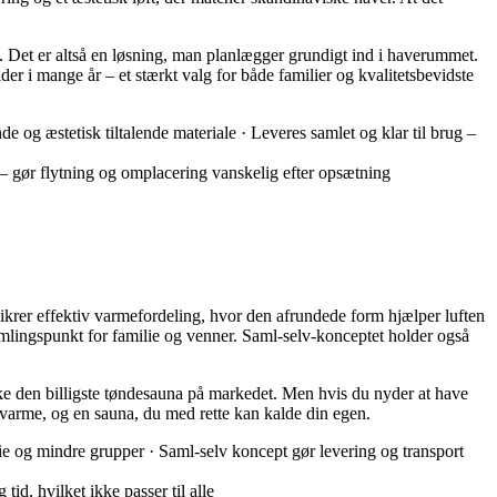
. Det er altså en løsning, man planlægger grundigt ind i haverummet.
er i mange år – et stærkt valg for både familier og kvalitetsbevidste
 og æstetisk tiltalende materiale · Leveres samlet og klar til brug –
 gør flytning og omplacering vanskelig efter opsætning
ikrer effektiv varmefordeling, hvor den afrundede form hjælper luften
 samlingspunkt for familie og venner. Saml-selv-konceptet holder også
kke den billigste tøndesauna på markedet. Men hvis du nyder at have
varme, og en sauna, du med rette kan kalde din egen.
lie og mindre grupper · Saml-selv koncept gør levering og transport
, hvilket ikke passer til alle