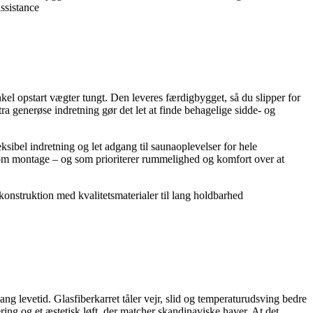
ssistance
opstart vægter tungt. Den leveres færdigbygget, så du slipper for
ra generøse indretning gør det let at finde behagelige sidde- og
ksibel indretning og let adgang til saunaoplevelser for hele
g om montage – og som prioriterer rummelighed og komfort over at
onstruktion med kvalitetsmaterialer til lang holdbarhed
g levetid. Glasfiberkarret tåler vejr, slid og temperaturudsving bedre
ing og et æstetisk løft, der matcher skandinaviske haver. At det