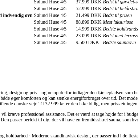
Sølund Huse
4/5
37.999 DKK
Bedst til gør-det-s
Sølund Huse
4/5
52.999 DKK
Bedst til helårsbr
 indvendig ovn
Sølund Huse
4/5
21.499 DKK
Bedst til prisen
Sølund Huse
4/5
88.899 DKK
Mest luksuriøse
Sølund Huse
4/5
14.999 DKK
Bedste koldtvand
Sølund Huse
4/5
23.099 DKK
Bedst med terrass
Sølund Huse
4/5
9.500 DKK
Bedste saunaovn
ing, design og pris – og netop derfor indtager den førstepladsen som 
både øger komforten og kan sænke energiforbruget over tid. Det moderne
 skiftende danske vejr. Til 32.999 kr. er den ikke billig, men prissætning
il kræve professionel assistance. Det er værd at tage højde for i budget
Den passer perfekt til dig, der vil have en fremtidssikret sauna, som h
holdbarhed · Moderne skandinavisk design, der passer ind i de fleste h