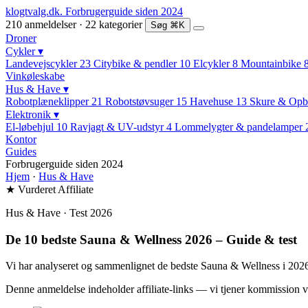
klogtvalg.dk
.
Forbrugerguide siden 2024
210 anmeldelser · 22 kategorier
Søg
⌘K
Droner
Cykler
▾
Landevejscykler
23
Citybike & pendler
10
Elcykler
8
Mountainbike
Vinkøleskabe
Hus & Have
▾
Robotplæneklipper
21
Robotstøvsuger
15
Havehuse
13
Skure & Opb
Elektronik
▾
El-løbehjul
10
Ravjagt & UV-udstyr
4
Lommelygter & pandelamper
Kontor
Guides
Forbrugerguide siden 2024
Hjem
·
Hus & Have
★ Vurderet
Affiliate
Hus & Have · Test 2026
De 10 bedste Sauna & Wellness 2026 – Guide & test
Vi har analyseret og sammenlignet de bedste Sauna & Wellness i 2026 b
Denne anmeldelse indeholder affiliate-links — vi tjener kommission v