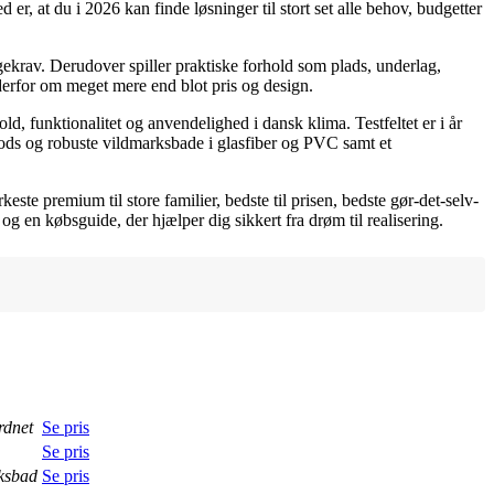
er, at du i 2026 kan finde løsninger til stort set alle behov, budgetter
ekrav. Derudover spiller praktiske forhold som plads, underlag,
 derfor om meget mere end blot pris og design.
, funktionalitet og anvendelighed i dansk klima. Testfeltet er i år
pods og robuste vildmarksbade i glasfiber og PVC samt et
ste premium til store familier, bedste til prisen, bedste gør-det-selv-
 og en købsguide, der hjælper dig sikkert fra drøm til realisering.
rdnet
Se pris
Se pris
ksbad
Se pris