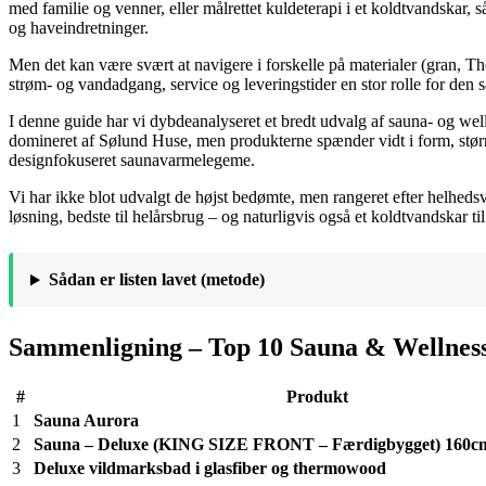
med familie og venner, eller målrettet kuldeterapi i et koldtvandskar, s
og haveindretninger.
Men det kan være svært at navigere i forskelle på materialer (gran, T
strøm- og vandadgang, service og leveringstider en stor rolle for den
I denne guide har vi dybdeanalyseret et bredt udvalg af sauna- og wel
domineret af Sølund Huse, men produkterne spænder vidt i form, størr
designfokuseret saunavarmelegeme.
Vi har ikke blot udvalgt de højst bedømte, men rangeret efter helhedsvæ
løsning, bedste til helårsbrug – og naturligvis også et koldtvandskar ti
Sådan er listen lavet (metode)
Sammenligning – Top 10 Sauna & Wellnes
#
Produkt
1
Sauna Aurora
2
Sauna – Deluxe (KING SIZE FRONT – Færdigbygget) 160cm
3
Deluxe vildmarksbad i glasfiber og thermowood