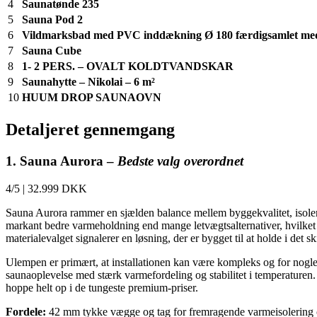
4
Saunatønde 235
5
Sauna Pod 2
6
Vildmarksbad med PVC inddækning Ø 180 færdigsamlet med
7
Sauna Cube
8
1- 2 PERS. – OVALT KOLDTVANDSKAR
9
Saunahytte – Nikolai – 6 m²
10
HUUM DROP SAUNAOVN
Detaljeret gennemgang
1. Sauna Aurora –
Bedste valg overordnet
4/5
|
32.999 DKK
Sauna Aurora rammer en sjælden balance mellem byggekvalitet, isoler
markant bedre varmeholdning end mange letvægtsalternativer, hvilket 
materialevalget signalerer en løsning, der er bygget til at holde i det
Ulempen er primært, at installationen kan være kompleks og for nogle v
saunaoplevelse med stærk varmefordeling og stabilitet i temperaturen. 
hoppe helt op i de tungeste premium-priser.
Fordele:
42 mm tykke vægge og tag for fremragende varmeisolering og 