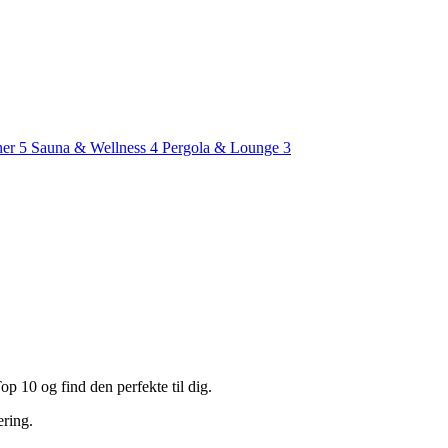
ner
5
Sauna & Wellness
4
Pergola & Lounge
3
p 10 og find den perfekte til dig.
ering.