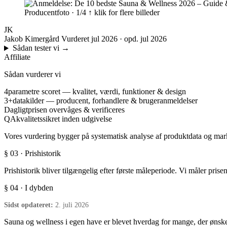
Producentfoto · 1/4
↑ klik for flere billeder
JK
Jakob Kimergård
Vurderet jul 2026 · opd. jul 2026
Sådan tester vi
→
Affiliate
Sådan vurderer vi
4
parametre scoret — kvalitet, værdi, funktioner & design
3+
datakilder — producent, forhandlere & brugeranmeldelser
Dagligt
prisen overvåges & verificeres
QA
kvalitetssikret inden udgivelse
Vores vurdering bygger på systematisk analyse af produktdata og marke
§ 03 · Prishistorik
Prishistorik bliver tilgængelig efter første måleperiode. Vi måler prise
§ 04 · I dybden
Sidst opdateret:
2. juli 2026
Sauna og wellness i egen have er blevet hverdag for mange, der ønsk