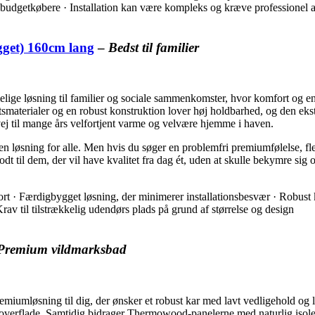
r budgetkøbere · Installation kan være kompleks og kræve professionel a
get) 160cm lang
–
Bedst til familier
øsning til familier og sociale sammenkomster, hvor komfort og enkel 
tsmaterialer og en robust konstruktion lover høj holdbarhed, og den ekst
i vej til mange års velfortjent varme og velvære hjemme i haven.
en løsning for alle. Men hvis du søger en problemfri premiumfølelse, fle
t til dem, der vil have kvalitet fra dag ét, uden at skulle bekymre si
t · Færdigbygget løsning, der minimerer installationsbesvær · Robust k
rav til tilstrækkelig udendørs plads på grund af størrelse og design
Premium vildmarksbad
mløsning til dig, der ønsker et robust kar med lavt vedligehold og lan
g overflade. Samtidig bidrager Thermowood-panelerne med naturlig isoler