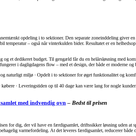
nemtænkt opdeling i to sektioner. Den separate zoneinddeling giver en 
bil temperatur – også når vinterkulden bider. Resultatet er en helhedsop
ng og et dedikeret budget. Til gengæld får du en helårsløsning med kom
å fungerer i dagligdagens flow – med et design, der både er moderne og b
g naturligt miljø · Opdelt i to sektioner for øget funktionalitet og komfo
 købere · Leveringstiden op til 40 dage kan være lang for nogle kunder
samlet med indvendig ovn
–
Bedst til prisen
en for dig, der vil have en færdigsamlet, driftssikker løsning uden 
ehagelig varmefordeling. At det leveres færdigsamlet, reducerer både op