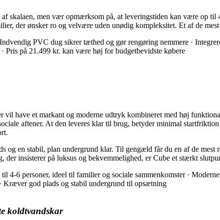
f skalaen, men vær opmærksom på, at leveringstiden kan være op til 40 
lier, der ønsker ro og velvære uden unødig kompleksitet. Et af de mest 
 · Indvendig PVC dug sikrer tæthed og gør rengøring nemmere · Integre
 · Pris på 21.499 kr. kan være høj for budgetbevidste købere
er vil have et markant og moderne udtryk kombineret med høj funktion
g sociale aftener. At den leveres klar til brug, betyder minimal startfrik
rt.
ds og en stabil, plan undergrund klar. Til gengæld får du en af de mest 
 der insisterer på luksus og bekvemmelighed, er Cube et stærkt slutpu
s til 4-6 personer, ideel til familier og sociale sammenkomster · Moder
· Kræver god plads og stabil undergrund til opsætning
te koldtvandskar