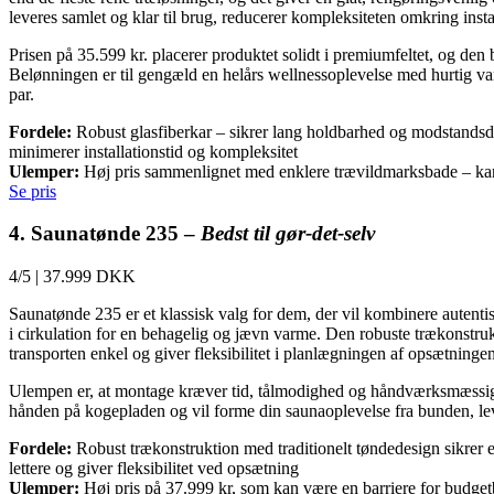
leveres samlet og klar til brug, reducerer kompleksiteten omkring instal
Prisen på 35.599 kr. placerer produktet solidt i premiumfeltet, og de
Belønningen er til gengæld en helårs wellnessoplevelse med hurtig varm
par.
Fordele:
Robust glasfiberkar – sikrer lang holdbarhed og modstandsdyg
minimerer installationstid og kompleksitet
Ulemper:
Høj pris sammenlignet med enklere trævildmarksbade – kan 
Se pris
4. Saunatønde 235 –
Bedst til gør-det-selv
4/5
|
37.999 DKK
Saunatønde 235 er et klassisk valg for dem, der vil kombinere autenti
i cirkulation for en behagelig og jævn varme. Den robuste trækonstrukti
transporten enkel og giver fleksibilitet i planlægningen af opsætningen
Ulempen er, at montage kræver tid, tålmodighed og håndværksmæssig sn
hånden på kogepladen og vil forme din saunaoplevelse fra bunden, lev
Fordele:
Robust trækonstruktion med traditionelt tøndedesign sikrer ef
lettere og giver fleksibilitet ved opsætning
Ulemper:
Høj pris på 37.999 kr, som kan være en barriere for budget