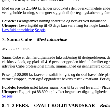
Med en pris på 21.499 kr. lander produktet i den overkommelige ende a
vedligeholde løsning, som egner sig godt til førstegangskøbere og fami
Fordele:
Færdigsamlet løsning sparer tid og besvær ved installation
Ulemper:
Leveringstid op til 40 dage kan være lang for nogle kunder
Læs fuld anmeldelse
Se pris
7. Sauna Cube –
Mest luksuriøse
4/5
|
88.899 DKK
Sauna Cube er den færdigsamlede luksusløsning til designelskeren, d
eksklusivt look, og plads til 4–6 personer gør den ideel til familier o
udstråler Cube professionel finish, rummelighed og gennemført komfo
Prisen på 88.899 kr. kræver et solidt budget, og du skal have både pla
varmer kroppen, men også opgraderer havens æstetik markant. For dig,
Fordele:
Færdigsamlet luksus sauna, klar til brug ved levering · Plad
Ulemper:
Høj pris på 88.899 kr, hvilket begrænser tilgængeligheden 
Se pris
8. 1- 2 PERS. – OVALT KOLDTVANDSKAR –
Beds