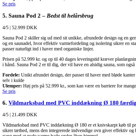
Se pris
5. Sauna Pod 2 –
Bedst til helårsbrug
4/5
|
52.999 DKK
Sauna Pod 2 skiller sig ud med sit unikke, afrundede design og en gen
og en saunadel, hvor effektiv varmefordeling og isolering sikrer en sta
passer naturligt ind i haver med organiske linjer.
Prisen på 52.999 kr. og op til 40 dages leveringstid kræver planlægni
i hånd. Sauna Pod 2 er til dig, der vil have en alsidig sauna, som ogs
Fordele:
Unikt afrundet design, der passer til haver med bløde kanter o
selv i kulde
Ulemper:
Høj pris på 52.999 kr., som kan være en barriere for mange
Se pris
6.
Vildmarksbad med PVC inddækning Ø 180 færdig
4/5
|
21.499 DKK
Vildmarksbad med PVC inddækning Ø 180 er et knivskarpt køb til pris
sikrer tæthed, mens den integrerede indvendige ovn giver effektiv og b
gang med at nyde varme bade under åben himmel.