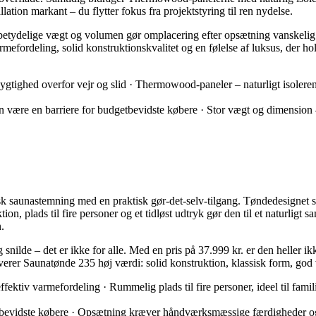
lation markant – du flytter fokus fra projektstyring til ren nydelse.
n betydelige vægt og volumen gør omplacering efter opsætning vanskelig
efordeling, solid konstruktionskvalitet og en følelse af luksus, der hold
tighed overfor vejr og slid · Thermowood-paneler – naturligt isolerende
være en barriere for budgetbevidste købere · Stor vægt og dimension –
sk saunastemning med en praktisk gør-det-selv-tilgang. Tøndedesignet s
on, plads til fire personer og et tidløst udtryk gør den til et naturligt
.
ilde – det er ikke for alle. Med en pris på 37.999 kr. er den heller i
erer Saunatønde 235 høj værdi: solid konstruktion, klassisk form, god 
fektiv varmefordeling · Rummelig plads til fire personer, ideel til fami
bevidste købere · Opsætning kræver håndværksmæssige færdigheder og tid