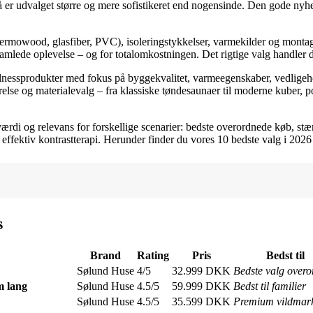
å er udvalget større og mere sofistikeret end nogensinde. Den gode nyhed 
hermowood, glasfiber, PVC), isoleringstykkelser, varmekilder og montag
 samlede oplevelse – og for totalomkostningen. Det rigtige valg handler
lnessprodukter med fokus på byggekvalitet, varmeegenskaber, vedligehold
else og materialevalg – fra klassiske tøndesaunaer til moderne kuber, 
rdi og relevans for forskellige scenarier: bedste overordnede køb, stærke
l effektiv kontrastterapi. Herunder finder du vores 10 bedste valg i 2026
s
Brand
Rating
Pris
Bedst til
Sølund Huse
4/5
32.999 DKK
Bedste valg overo
 lang
Sølund Huse
4.5/5
59.999 DKK
Bedst til familier
Sølund Huse
4.5/5
35.599 DKK
Premium vildmar