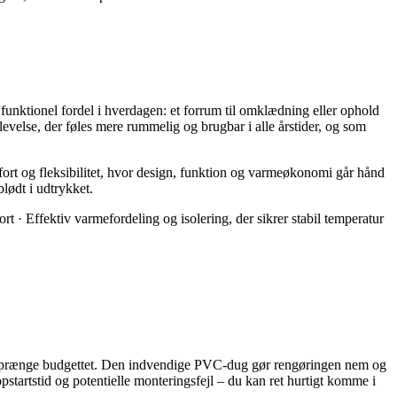
funktionel fordel i hverdagen: et forrum til omklædning eller ophold
levelse, der føles mere rummelig og brugbar i alle årstider, og som
fort og fleksibilitet, hvor design, funktion og varmeøkonomi går hånd
lødt i udtrykket.
rt · Effektiv varmefordeling og isolering, der sikrer stabil temperatur
at sprænge budgettet. Den indvendige PVC-dug gør rengøringen nem og
startstid og potentielle monteringsfejl – du kan ret hurtigt komme i