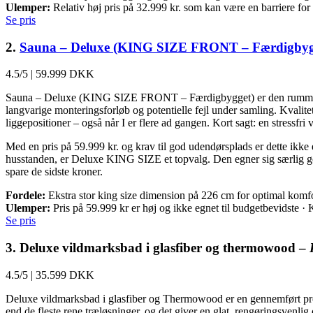
Ulemper:
Relativ høj pris på 32.999 kr. som kan være en barriere fo
Se pris
2.
Sauna – Deluxe (KING SIZE FRONT – Færdigbyg
4.5/5
|
59.999 DKK
Sauna – Deluxe (KING SIZE FRONT – Færdigbygget) er den rummelige l
langvarige monteringsforløb og potentielle fejl under samling. Kvalite
liggepositioner – også når I er flere ad gangen. Kort sagt: en stressfr
Med en pris på 59.999 kr. og krav til god udendørsplads er dette ikke 
husstanden, er Deluxe KING SIZE et topvalg. Den egner sig særlig god
spare de sidste kroner.
Fordele:
Ekstra stor king size dimension på 226 cm for optimal komfor
Ulemper:
Pris på 59.999 kr er høj og ikke egnet til budgetbevidste · K
Se pris
3. Deluxe vildmarksbad i glasfiber og thermowood –
4.5/5
|
35.599 DKK
Deluxe vildmarksbad i glasfiber og Thermowood er en gennemført premiu
end de fleste rene træløsninger, og det giver en glat, rengøringsvenli