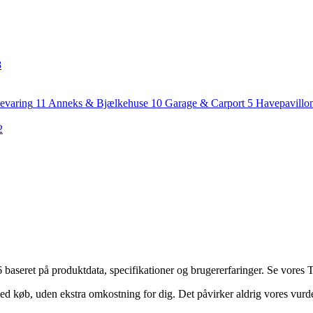
8
evaring
11
Anneks & Bjælkehuse
10
Garage & Carport
5
Havepavillo
2
aseret på produktdata, specifikationer og brugererfaringer. Se vores To
ed køb, uden ekstra omkostning for dig. Det påvirker aldrig vores vurd