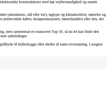
kitektoniske konstruktioner med høj vejrbestandighed og smarte
litet (aluminium, stål eller træ), tagtype og klimakomfort, størrelse og
 prisbevidste køber, designentusiasten, børnefamilien eller den, der
ting, men sammensat en nuanceret Top 10, så du let kan finde den
vante anbefalinger.
rillhytte til helårshygge eller shelter til natur-overnatning. Længere