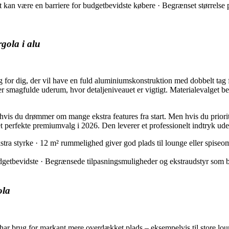
 kan være en barriere for budgetbevidste købere · Begrænset størrelse p
gola i alu
, der vil have en fuld aluminiumskonstruktion med dobbelt tag for ek
r smagfulde uderum, hvor detaljeniveauet er vigtigt. Materialevalget 
hvis du drømmer om mange ekstra features fra start. Men hvis du priorit
rfekte premiumvalg i 2026. Den leverer et professionelt indtryk uden 
ra styrke · 12 m² rummelighed giver god plads til lounge eller spiseomr
getbevidste · Begrænsede tilpasningsmuligheder og ekstraudstyr som be
ola
 brug for markant mere overdækket plads – eksempelvis til store loun