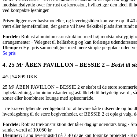
modstandsdygtig over for rust og korrosion, hvilket gør den ideel til 
ved kompakte løsninger.
Prisen ligger over basismodeller, og leveringstiden kan være op til 40 
vært eller børnefamilien, der gerne vil have fleksibel plads året rund
Fordele:
Robust aluminiumskonstruktion med høj modstandsdygtighed mo
arrangementer · Velegnet til helårsbrug og kan forlænge udendørssæs
Ulemper:
Høj pris sammenlignet med mere simple pergolaer uden vejrb
Se pris
4. 25 M² ÅBEN PAVILLON – BESSIE 2 –
Bedst til s
4/5
|
54.899 DKK
25 M² ÅBEN PAVILLON – BESSIE 2 er skabt til de store sommerfester
tagbeklædning, aluminiumskanter og asfaltklæb til betydelig værdi, så d
zoner eller kombinere lounge med spiseområde.
Træ kræver løbende vedligehold for at bevare både udseende og holdba
hverdagsbrug til de store begivenheder, er BESSIE 2 et oplagt valg, de
Fordele:
Robust trækonstruktion der tåler dagligt udendørs brug · St
samlet værdi af 10.050 kr.
Ulemper:
Lang leveringstid på 7-40 dage kan forsinke projektet · Kr