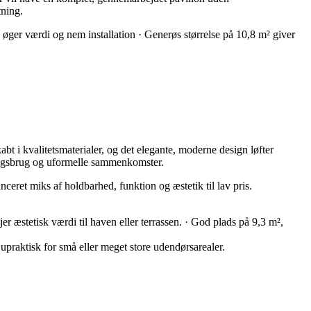
tning.
ger værdi og nem installation · Generøs størrelse på 10,8 m² giver
i kvalitetsmaterialer, og det elegante, moderne design løfter
verdagsbrug og uformelle sammenkomster.
nceret miks af holdbarhed, funktion og æstetik til lav pris.
er æstetisk værdi til haven eller terrassen. · God plads på 9,3 m²,
upraktisk for små eller meget store udendørsarealer.