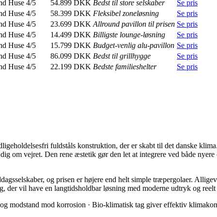
nd Huse
4/5
54.899 DKK
Bedst til store selskaber
Se pris
nd Huse
4/5
58.399 DKK
Fleksibel zoneløsning
Se pris
nd Huse
4/5
23.699 DKK
Allround pavillon til prisen
Se pris
nd Huse
4/5
14.499 DKK
Billigste lounge-løsning
Se pris
nd Huse
4/5
15.799 DKK
Budget-venlig alu-pavillon
Se pris
nd Huse
4/5
86.099 DKK
Bedst til grillhygge
Se pris
nd Huse
4/5
22.199 DKK
Bedste familieshelter
Se pris
oldelsesfri fuldståls konstruktion, der er skabt til det danske klima. 
ig om vejret. Den rene æstetik gør den let at integrere ved både nyere og
middagsselskaber, og prisen er højere end helt simple træpergolaer. Alli
 dig, der vil have en langtidsholdbar løsning med moderne udtryk og reelt
id og modstand mod korrosion · Bio-klimatisk tag giver effektiv klimako