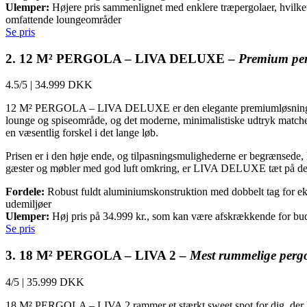
Ulemper:
Højere pris sammenlignet med enklere træpergolaer, hvilket
omfattende loungeområder
Se pris
2. 12 M² PERGOLA – LIVA DELUXE –
Premium per
4.5/5
|
34.999 DKK
12 M² PERGOLA – LIVA DELUXE er den elegante premiumløsning for dig
lounge og spiseområde, og det moderne, minimalistiske udtryk matche
en væsentlig forskel i det lange løb.
Prisen er i den høje ende, og tilpasningsmulighederne er begrænsede, 
gæster og møbler med god luft omkring, er LIVA DELUXE tæt på det pe
Fordele:
Robust fuldt aluminiumskonstruktion med dobbelt tag for ekst
udemiljøer
Ulemper:
Høj pris på 34.999 kr., som kan være afskrækkende for bud
Se pris
3. 18 M² PERGOLA – LIVA 2 –
Mest rummelige perg
4/5
|
35.999 DKK
18 M² PERGOLA – LIVA 2 rammer et stærkt sweet spot for dig, der har