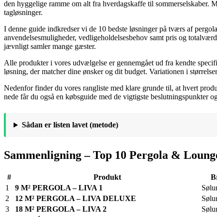
den hyggelige ramme om alt fra hverdagskaffe til sommerselskaber. M
tagløsninger.
I denne guide indkredser vi de 10 bedste løsninger på tværs af pergolae
anvendelsesmuligheder, vedligeholdelsesbehov samt pris og totalværdi.
jævnligt samler mange gæster.
Alle produkter i vores udvælgelse er gennemgået ud fra kendte specif
løsning, der matcher dine ønsker og dit budget. Variationen i størrelser
Nedenfor finder du vores rangliste med klare grunde til, at hvert produk
nede får du også en købsguide med de vigtigste beslutningspunkter og 
Sådan er listen lavet (metode)
Sammenligning – Top 10 Pergola & Loung
#
Produkt
B
1
9 M² PERGOLA – LIVA 1
Sølu
2
12 M² PERGOLA – LIVA DELUXE
Sølu
3
18 M² PERGOLA – LIVA 2
Sølu