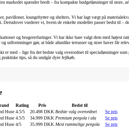
en markedet spænder bredt – fra kompakte budgetløsninger til store, ar
r, pavilloner, loungehytter og shelters. Vi har lagt vægt på materialekva
 Derudover vurderer vi, hvem de enkelte modeller passer bedst til – den
ikationer og brugererfaringer. Vi har ikke bare valgt dem med højest ra
 og udformninger gør, at både altanlike terrasser og store haver får rele
t er med – lige fra det bedste valg overordnet til specialløsninger som g
praktiske tips, så du undgår dyre fejlkøb.
e
rand
Rating
Pris
Bedst til
nd Huse
4.5/5
20.498 DKK
Bedste valg overordnet
Se pris
nd Huse
4.5/5
34.999 DKK
Premium pergola i alu
Se pris
nd Huse
4/5
35.999 DKK
Mest rummelige pergola
Se pris