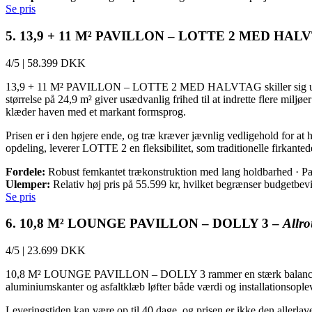
Se pris
5. 13,9 + 11 M² PAVILLON – LOTTE 2 MED HAL
4/5
|
58.399 DKK
13,9 + 11 M² PAVILLON – LOTTE 2 MED HALVTAG skiller sig ud med 
størrelse på 24,9 m² giver usædvanlig frihed til at indrette flere miljø
klæder haven med et markant formsprog.
Prisen er i den højere ende, og træ kræver jævnlig vedligehold for at
opdeling, leverer LOTTE 2 en fleksibilitet, som traditionelle firkante
Fordele:
Robust femkantet trækonstruktion med lang holdbarhed · Pago
Ulemper:
Relativ høj pris på 55.599 kr, hvilket begrænser budgetbev
Se pris
6. 10,8 M² LOUNGE PAVILLON – DOLLY 3 –
Allro
4/5
|
23.699 DKK
10,8 M² LOUNGE PAVILLON – DOLLY 3 rammer en stærk balance mellem
aluminiumskanter og asfaltklæb løfter både værdi og installationsople
Leveringstiden kan være op til 40 dage, og prisen er ikke den allerlav