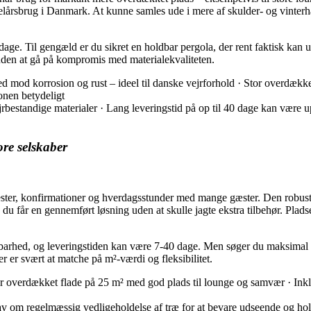
helårsbrug i Danmark. At kunne samles ude i mere af skulder- og vinterha
dage. Til gengæld er du sikret en holdbar pergola, der rent faktisk kan ud
t uden at gå på kompromis med materialekvaliteten.
d korrosion og rust – ideel til danske vejrforhold · Stor overdækket 
onen betydeligt
estandige materialer · Lang leveringstid på op til 40 dage kan være up
tore selskaber
, konfirmationer og hverdagsstunder med mange gæster. Den robuste 
u får en gennemført løsning uden at skulle jagte ekstra tilbehør. Pladsen
rhed, og leveringstiden kan være 7-40 dage. Men søger du maksimal kapa
r er svært at matche på m²-værdi og fleksibilitet.
or overdækket flade på 25 m² med god plads til lounge og samvær · Inkl
av om regelmæssig vedligeholdelse af træ for at bevare udseende og ho