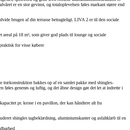
lvåret er en stor gevinst, og totaloplevelsen føles markant større end
vide brugen af din terrasse betragteligt. LIVA 2 er til den sociale
areal på 18 m², som giver god plads til lounge og sociale
raktisk for visse købere
trækonstruktion bakkes op af en samlet pakke med shingles-
 føles generøs og luftig, og det åbne design gør det let at indrette i
citet pr. krone i en pavillon, der kan håndtere alt fra
uderet shingles tagbeklædning, aluminiumskanter og asfaltklæb til en
ldbarhed