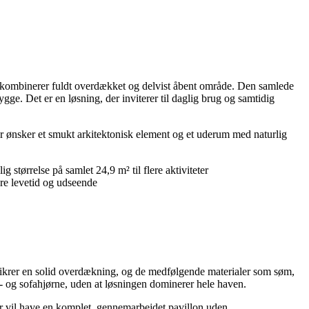
mbinerer fuldt overdækket og delvist åbent område. Den samlede
ygge. Det er en løsning, der inviterer til daglig brug og samtidig
der ønsker et smukt arkitektonisk element og et uderum med naturlig
ørrelse på samlet 24,9 m² til flere aktiviteter
are levetid og udseende
rer en solid overdækning, og de medfølgende materialer som søm,
e- og sofahjørne, uden at løsningen dominerer hele haven.
der vil have en komplet, gennemarbejdet pavillon uden