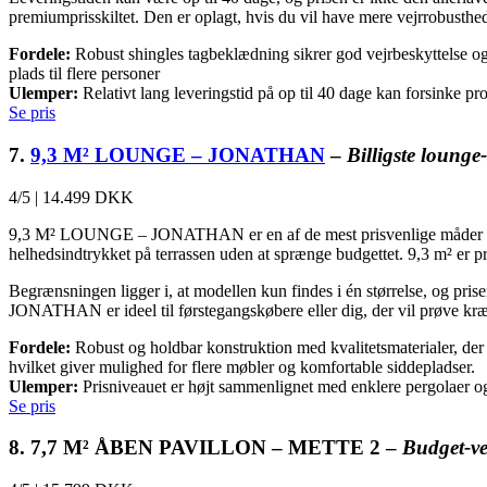
premiumprisskiltet. Den er oplagt, hvis du vil have mere vejrrobusthed
Fordele:
Robust shingles tagbeklædning sikrer god vejrbeskyttelse og
plads til flere personer
Ulemper:
Relativt lang leveringstid på op til 40 dage kan forsinke pr
Se pris
7.
9,3 M² LOUNGE – JONATHAN
–
Billigste lounge
4/5
|
14.499 DKK
9,3 M² LOUNGE – JONATHAN er en af de mest prisvenlige måder at få e
helhedsindtrykket på terrassen uden at sprænge budgettet. 9,3 m² er pr
Begrænsningen ligger i, at modellen kun findes i én størrelse, og prisen
JONATHAN er ideel til førstegangskøbere eller dig, der vil prøve kr
Fordele:
Robust og holdbar konstruktion med kvalitetsmaterialer, der tå
hvilket giver mulighed for flere møbler og komfortable siddepladser.
Ulemper:
Prisniveauet er højt sammenlignet med enklere pergolaer og 
Se pris
8. 7,7 M² ÅBEN PAVILLON – METTE 2 –
Budget-ve