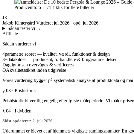
Producentfoto · 1/4
↑ klik for flere billeder
JK
Jakob Kimergård
Vurderet jul 2026 · opd. jul 2026
Sådan tester vi
→
Affiliate
Sådan vurderer vi
4
parametre scoret — kvalitet, værdi, funktioner & design
3+
datakilder — producent, forhandlere & brugeranmeldelser
Dagligt
prisen overvåges & verificeres
QA
kvalitetssikret inden udgivelse
Vores vurdering bygger på systematisk analyse af produktdata og marke
§ 03 · Prishistorik
Prishistorik bliver tilgængelig efter første måleperiode. Vi måler prise
§ 04 · I dybden
Sidst opdateret:
2. juli 2026
Uderummet er blevet et af hjemmets vigtigste samlingspunkter. En god p