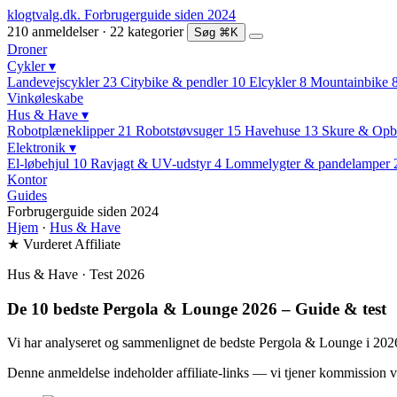
klogtvalg.dk
.
Forbrugerguide siden 2024
210 anmeldelser · 22 kategorier
Søg
⌘K
Droner
Cykler
▾
Landevejscykler
23
Citybike & pendler
10
Elcykler
8
Mountainbike
Vinkøleskabe
Hus & Have
▾
Robotplæneklipper
21
Robotstøvsuger
15
Havehuse
13
Skure & Opb
Elektronik
▾
El-løbehjul
10
Ravjagt & UV-udstyr
4
Lommelygter & pandelamper
Kontor
Guides
Forbrugerguide siden 2024
Hjem
·
Hus & Have
★ Vurderet
Affiliate
Hus & Have · Test 2026
De 10 bedste Pergola & Lounge 2026 – Guide & test
Vi har analyseret og sammenlignet de bedste Pergola & Lounge i 2026 b
Denne anmeldelse indeholder affiliate-links — vi tjener kommission v