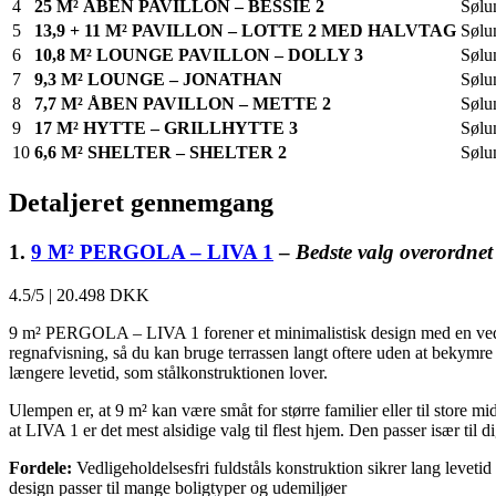
4
25 M² ÅBEN PAVILLON – BESSIE 2
Sølu
5
13,9 + 11 M² PAVILLON – LOTTE 2 MED HALVTAG
Sølu
6
10,8 M² LOUNGE PAVILLON – DOLLY 3
Sølu
7
9,3 M² LOUNGE – JONATHAN
Sølu
8
7,7 M² ÅBEN PAVILLON – METTE 2
Sølu
9
17 M² HYTTE – GRILLHYTTE 3
Sølu
10
6,6 M² SHELTER – SHELTER 2
Sølu
Detaljeret gennemgang
1.
9 M² PERGOLA – LIVA 1
–
Bedste valg overordnet
4.5/5
|
20.498 DKK
9 m² PERGOLA – LIVA 1 forener et minimalistisk design med en vedligeh
regnafvisning, så du kan bruge terrassen langt oftere uden at bekymre d
længere levetid, som stålkonstruktionen lover.
Ulempen er, at 9 m² kan være småt for større familier eller til store 
at LIVA 1 er det mest alsidige valg til flest hjem. Den passer især til
Fordele:
Vedligeholdelsesfri fuldståls konstruktion sikrer lang levet
design passer til mange boligtyper og udemiljøer