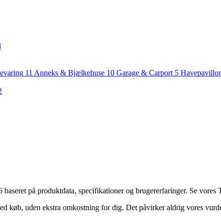
8
evaring
11
Anneks & Bjælkehuse
10
Garage & Carport
5
Havepavillo
2
aseret på produktdata, specifikationer og brugererfaringer. Se vores To
ed køb, uden ekstra omkostning for dig. Det påvirker aldrig vores vurd