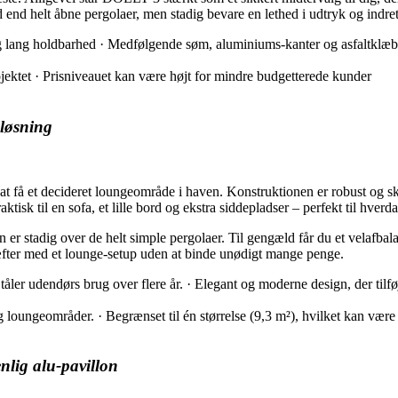
 end helt åbne pergolaer, men stadig bevare en lethed i udtryk og indre
 lang holdbarhed · Medfølgende søm, aluminiums-kanter og asfaltklæb ø
ojektet · Prisniveauet kan være højt for mindre budgetterede kunder
-løsning
t decideret loungeområde i haven. Konstruktionen er robust og skabt 
aktisk til en sofa, et lille bord og ekstra siddepladser – perfekt til h
 er stadig over de helt simple pergolaer. Til gengæld får du et velafbala
æfter med et lounge-setup uden at binde unødigt mange penge.
ler udendørs brug over flere år. · Elegant og moderne design, der tilføj
loungeområder. · Begrænset til én størrelse (9,3 m²), hvilket kan være 
nlig alu-pavillon