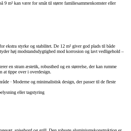
å 9 m² kan være for småt til større familiesammenkomster eller
stra styrke og stabilitet. De 12 m² giver god plads til både
betyder høj modstandsdygtighed mod korrosion og lavt vedligehold –
erer en stram æstetik, robusthed og en størrelse, der kan rumme
at tippe over i overdesign.
åde · Moderne og minimalistisk design, der passer til de fleste
lysning eller tagstyring
gesæt, spisebord og grill. Den robuste aluminiumskonstruktion er