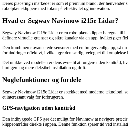
Deres placering i markedet er som et premium brand, der henvender s
robotplæneklippere med fokus på effektivitet og innovation.
Hvad er Segway Navimow i215e Lidar?
Segway Navimow i215e Lidar er en robotplæneklipper beregnet til have
definere virtuelle grænser og sikre kanaler via en app, hvilket øger fle
Den kombinerer avancerede sensorer med en brugervenlig app, så du nem
forhindringer effektivt, hvilket gør den særligt velegnet til komplekse 
Det unikke ved modellen er dens evne til at fungere uden kanttråd, hvil
hurtigere og mere fleksibel installation og drift.
Nøglefunktioner og fordele
Segway Navimow i215e Lidar er spækket med moderne teknologi, som sa
et interessant valg for forbrugeren.
GPS-navigation uden kanttråd
Den indbyggede GPS gør det muligt for Navimow at navigere præcist ude
klippeområder direkte i appen. Denne funktion sparer tid ved installati