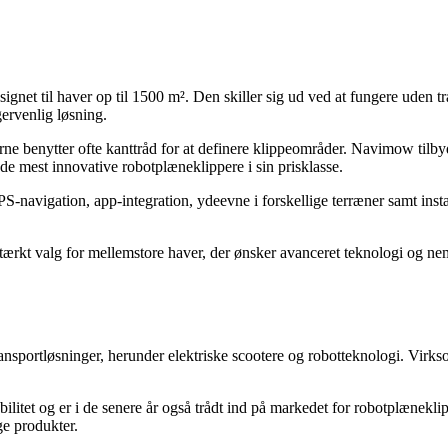
ignet til haver op til 1500 m². Den skiller sig ud ved at fungere uden t
gervenlig løsning.
rne benytter ofte kanttråd for at definere klippeområder. Navimow til
t de mest innovative robotplæneklippere i sin prisklasse.
avigation, app-integration, ydeevne i forskellige terræner samt instal
rkt valg for mellemstore haver, der ønsker avanceret teknologi og nem
nsportløsninger, herunder elektriske scootere og robotteknologi. Virks
itet og er i de senere år også trådt ind på markedet for robotplænekl
ge produkter.