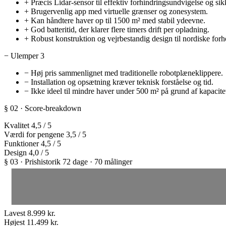
+
Præcis Lidar-sensor til effektiv forhindringsundvigelse og sikk
+
Brugervenlig app med virtuelle grænser og zonesystem.
+
Kan håndtere haver op til 1500 m² med stabil ydeevne.
+
God batteritid, der klarer flere timers drift per opladning.
+
Robust konstruktion og vejrbestandig design til nordiske forh
−
Ulemper
3
−
Høj pris sammenlignet med traditionelle robotplæneklippere.
−
Installation og opsætning kræver teknisk forståelse og tid.
−
Ikke ideel til mindre haver under 500 m² på grund af kapacite
§ 02 · Score-breakdown
Kvalitet
4,5
/ 5
Værdi for pengene
3,5
/ 5
Funktioner
4,5
/ 5
Design
4,0
/ 5
§ 03 · Prishistorik
72 dage · 70 målinger
Lavest
8.999 kr.
Højest
11.499 kr.