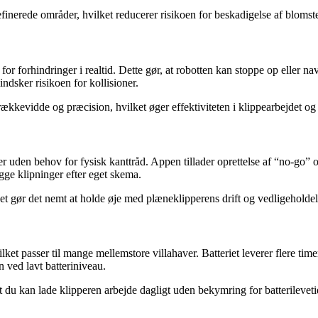
finerede områder, hvilket reducerer risikoen for beskadigelse af blomst
r forhindringer i realtid. Dette gør, at robotten kan stoppe op eller 
dsker risikoen for kollisioner.
ækkevidde og præcision, hvilket øger effektiviteten i klippearbejdet o
den behov for fysisk kanttråd. Appen tillader oprettelse af “no-go” om
ægge klipninger efter eget skema.
ket gør det nemt at holde øje med plæneklipperens drift og vedligeholde
t passer til mange mellemstore villahaver. Batteriet leverer flere timers 
n ved lavt batteriniveau.
 du kan lade klipperen arbejde dagligt uden bekymring for batterileveti