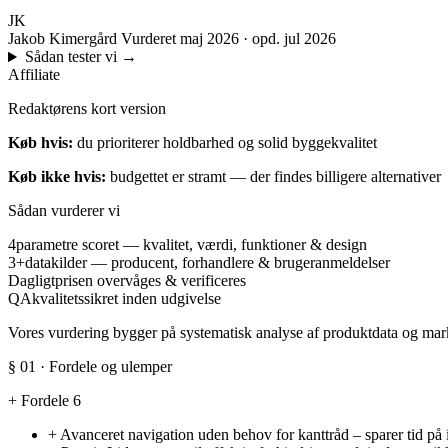
JK
Jakob Kimergård
Vurderet maj 2026 · opd. jul 2026
Sådan tester vi
→
Affiliate
Redaktørens kort version
Køb hvis:
du prioriterer holdbarhed og solid byggekvalitet
Køb ikke hvis:
budgettet er stramt — der findes billigere alternativer
Sådan vurderer vi
4
parametre scoret — kvalitet, værdi, funktioner & design
3+
datakilder — producent, forhandlere & brugeranmeldelser
Dagligt
prisen overvåges & verificeres
QA
kvalitetssikret inden udgivelse
Vores vurdering bygger på systematisk analyse af produktdata og marke
§ 01 · Fordele og ulemper
+
Fordele
6
+
Avanceret navigation uden behov for kanttråd – sparer tid på i