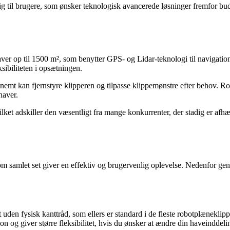
ig til brugere, som ønsker teknologisk avancerede løsninger fremfor 
r op til 1500 m², som benytter GPS- og Lidar-teknologi til navigation 
ksibiliteten i opsætningen.
t kan fjernstyre klipperen og tilpasse klippemønstre efter behov. Robo
haver.
ket adskiller den væsentligt fra mange konkurrenter, der stadig er afhæn
mlet set giver en effektiv og brugervenlig oplevelse. Nedenfor gennem
n fysisk kanttråd, som ellers er standard i de fleste robotplæneklipper
on og giver større fleksibilitet, hvis du ønsker at ændre din haveinddelin