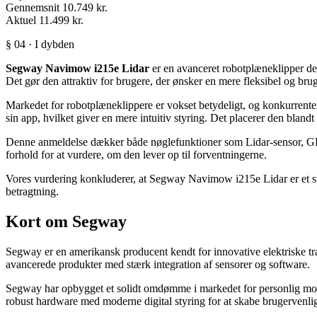
Gennemsnit
10.749 kr.
Aktuel
11.499 kr.
§ 04 · I dybden
Segway Navimow i215e Lidar
er en avanceret robotplæneklipper des
Det gør den attraktiv for brugere, der ønsker en mere fleksibel og bru
Markedet for robotplæneklippere er vokset betydeligt, og konkurrente
sin app, hvilket giver en mere intuitiv styring. Det placerer den bland
Denne anmeldelse dækker både nøglefunktioner som Lidar-sensor, GPS-n
forhold for at vurdere, om den lever op til forventningerne.
Vores vurdering konkluderer, at Segway Navimow i215e Lidar er et stæ
betragtning.
Kort om Segway
Segway er en amerikansk producent kendt for innovative elektriske tra
avancerede produkter med stærk integration af sensorer og software.
Segway har opbygget et solidt omdømme i markedet for personlig mobil
robust hardware med moderne digital styring for at skabe brugervenli