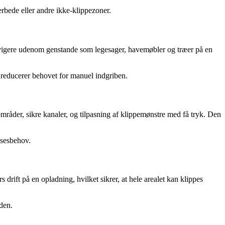
erbede eller andre ikke-klippezoner.
navigere udenom genstande som legesager, havemøbler og træer på en
g reducerer behovet for manuel indgriben.
råder, sikre kanaler, og tilpasning af klippemønstre med få tryk. Den
lsesbehov.
drift på en opladning, hvilket sikrer, at hele arealet kan klippes
den.