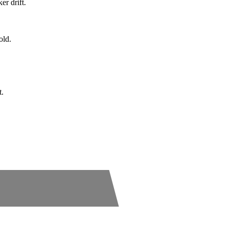
er drift.
old.
t.