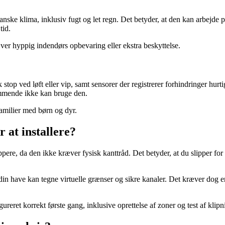
nske klima, inklusiv fugt og let regn. Det betyder, at den kan arbejde 
tid.
ver hyppig indendørs opbevaring eller ekstra beskyttelse.
top ved løft eller vip, samt sensorer der registrerer forhindringer hurt
ommende ikke kan bruge den.
amilier med børn og dyr.
at installere?
ippere, da den ikke kræver fysisk kanttråd. Det betyder, at du slipper f
in have kan tegne virtuelle grænser og sikre kanaler. Det kræver dog en 
gureret korrekt første gang, inklusive oprettelse af zoner og test af kli