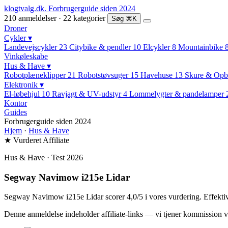
klogtvalg.dk
.
Forbrugerguide siden 2024
210 anmeldelser · 22 kategorier
Søg
⌘K
Droner
Cykler
▾
Landevejscykler
23
Citybike & pendler
10
Elcykler
8
Mountainbike
Vinkøleskabe
Hus & Have
▾
Robotplæneklipper
21
Robotstøvsuger
15
Havehuse
13
Skure & Opb
Elektronik
▾
El-løbehjul
10
Ravjagt & UV-udstyr
4
Lommelygter & pandelamper
Kontor
Guides
Forbrugerguide siden 2024
Hjem
·
Hus & Have
★ Vurderet
Affiliate
Hus & Have · Test 2026
Segway Navimow i215e Lidar
Segway Navimow i215e Lidar scorer 4,0/5 i vores vurdering. Effektiv
Denne anmeldelse indeholder affiliate-links — vi tjener kommission v