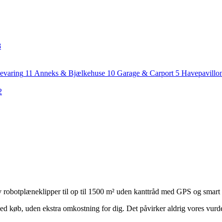
8
evaring
11
Anneks & Bjælkehuse
10
Garage & Carport
5
Havepavillo
2
 robotplæneklipper til op til 1500 m² uden kanttråd med GPS og smart 
ed køb, uden ekstra omkostning for dig. Det påvirker aldrig vores vurd