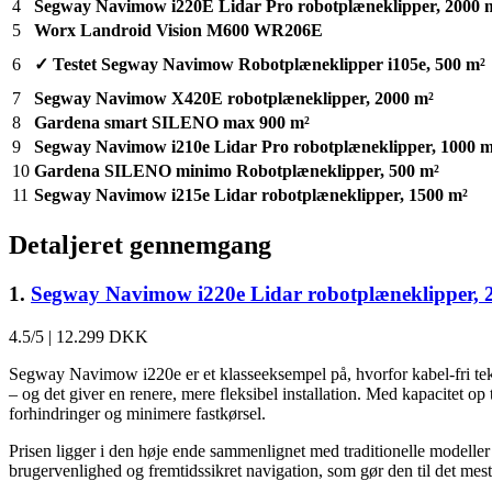
4
Segway Navimow i220E Lidar Pro robotplæneklipper, 2000 
5
Worx Landroid Vision M600 WR206E
6
✓ Testet
Segway Navimow Robotplæneklipper i105e, 500 m²
7
Segway Navimow X420E robotplæneklipper, 2000 m²
8
Gardena smart SILENO max 900 m²
9
Segway Navimow i210e Lidar Pro robotplæneklipper, 1000 m
10
Gardena SILENO minimo Robotplæneklipper, 500 m²
11
Segway Navimow i215e Lidar robotplæneklipper, 1500 m²
Detaljeret gennemgang
1.
Segway Navimow i220e Lidar robotplæneklipper, 
4.5/5
|
12.299 DKK
Segway Navimow i220e er et klasseeksempel på, hvorfor kabel-fri tekn
– og det giver en renere, mere fleksibel installation. Med kapacitet o
forhindringer og minimere fastkørsel.
Prisen ligger i den høje ende sammenlignet med traditionelle modeller
brugervenlighed og fremtidssikret navigation, som gør den til det mest