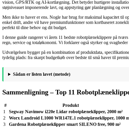
vision, GPS/RTK og AI-kortlægning. Det betyder hurtigere installatio
støjniveauet imponerende lavt, og appstyring gør planlægning og o
Men ikke to haver er ens. Nogle har brug for maksimal kapacitet til op 
enkel drift, andre vil have premiumfunktioner som kortbaseret zonekl
perfekt til dine behov og dit budget.
I denne guide rangerer vi årets 11 bedste robotplæneklippere på tværs a
regn, service og totaløkonomi. Vi forklarer også styrker og svagheder
Udvælgelsen bygger på en kombination af produktdata, specifikationer,
tydelig plads: fra skarpt budgetkøb over bedste til små haver til prem
Sådan er listen lavet (metode)
Sammenligning – Top 11 Robotplæneklipp
#
Produkt
1
Segway Navimow i220e Lidar robotplæneklipper, 2000 m²
2
Worx Landroid L1000 WR147E.1 robotplæneklipper, 1000 
3
Gardena Robotplæneklipper smart SILENO free, 900 m²