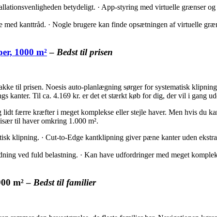
ationsvenligheden betydeligt. · App-styring med virtuelle grænser og zon
 med kanttråd. · Nogle brugere kan finde opsætningen af virtuelle græ
er, 1000 m²
–
Bedst til prisen
e til prisen. Noesis auto-planlægning sørger for systematisk klipning
 kanter. Til ca. 4.169 kr. er det et stærkt køb for dig, der vil i gang u
g lidt færre kræfter i meget komplekse eller stejle haver. Men hvis du
især til haver omkring 1.000 m².
isk klipning. · Cut-to-Edge kantklipning giver pæne kanter uden ekstra 
ladning ved fuld belastning. · Kan have udfordringer med meget komplek
900 m² –
Bedst til familier