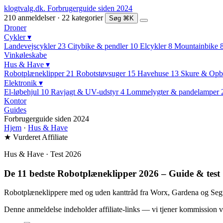
klogtvalg.dk
.
Forbrugerguide siden 2024
210 anmeldelser · 22 kategorier
Søg
⌘K
Droner
Cykler
▾
Landevejscykler
23
Citybike & pendler
10
Elcykler
8
Mountainbike
Vinkøleskabe
Hus & Have
▾
Robotplæneklipper
21
Robotstøvsuger
15
Havehuse
13
Skure & Opb
Elektronik
▾
El-løbehjul
10
Ravjagt & UV-udstyr
4
Lommelygter & pandelamper
Kontor
Guides
Forbrugerguide siden 2024
Hjem
·
Hus & Have
★ Vurderet
Affiliate
Hus & Have · Test 2026
De 11 bedste Robotplæneklipper 2026 – Guide & test
Robotplæneklippere med og uden kanttråd fra Worx, Gardena og Segw
Denne anmeldelse indeholder affiliate-links — vi tjener kommission v