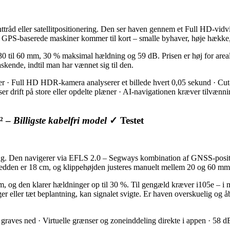
nttråd eller satellitpositionering. Den ser haven gennem et Full HD-vi
vor GPS-baserede maskiner kommer til kort – smalle byhaver, høje hække,
 til 60 mm, 30 % maksimal hældning og 59 dB. Prisen er høj for arealet
skende, indtil man har vænnet sig til den.
gter · Full HD HDR-kamera analyserer et billede hvert 0,05 sekund · Cu
ser drift på store eller opdelte plæner · AI-navigationen kræver tilvænn
² –
Billigste kabelfri model
✓ Testet
ing. Den navigerer via EFLS 2.0 – Segways kombination af GNSS-positi
edden er 18 cm, og klippehøjden justeres manuelt mellem 20 og 60 mm. 
og den klarer hældninger op til 30 %. Til gengæld kræver i105e – i 
r eller tæt beplantning, kan signalet svigte. Er haven overskuelig og åbe
ves ned · Virtuelle grænser og zoneinddeling direkte i appen · 58 dB(