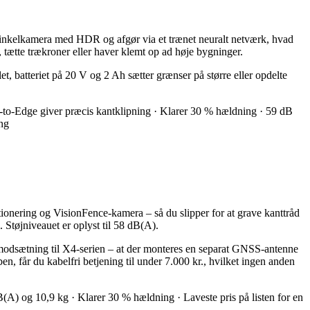
dvinkelkamera med HDR og afgør via et trænet neuralt netværk, hvad
 tætte trækroner eller haver klemt op ad høje bygninger.
, batteriet på 20 V og 2 Ah sætter grænser på større eller opdelte
t-to-Edge giver præcis kantklipning · Klarer 30 % hældning · 59 dB
ing
onering og VisionFence-kamera – så du slipper for at grave kanttråd
Støjniveauet er oplyst til 58 dB(A).
modsætning til X4-serien – at der monteres en separat GNSS-antenne
n, får du kabelfri betjening til under 7.000 kr., hvilket ingen anden
A) og 10,9 kg · Klarer 30 % hældning · Laveste pris på listen for en