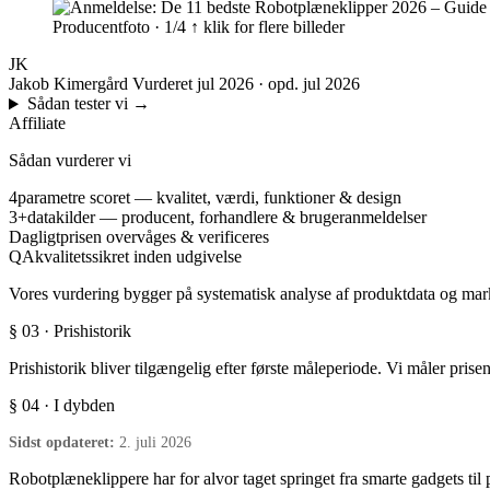
Producentfoto · 1/4
↑ klik for flere billeder
JK
Jakob Kimergård
Vurderet jul 2026 · opd. jul 2026
Sådan tester vi
→
Affiliate
Sådan vurderer vi
4
parametre scoret — kvalitet, værdi, funktioner & design
3+
datakilder — producent, forhandlere & brugeranmeldelser
Dagligt
prisen overvåges & verificeres
QA
kvalitetssikret inden udgivelse
Vores vurdering bygger på systematisk analyse af produktdata og marke
§ 03 · Prishistorik
Prishistorik bliver tilgængelig efter første måleperiode. Vi måler prise
§ 04 · I dybden
Sidst opdateret:
2. juli 2026
Robotplæneklippere har for alvor taget springet fra smarte gadgets til