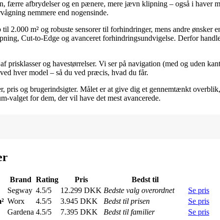
n, færre afbrydelser og en pænere, mere jævn klipning – også i haver 
vervågning nemmere end nogensinde.
til 2.000 m² og robuste sensorer til forhindringer, mens andre ønsker en 
ipning, Cut-to-Edge og avanceret forhindringsundvigelse. Derfor handle
f prisklasser og havestørrelser. Vi ser på navigation (med og uden kanttr
 ved hver model – så du ved præcis, hvad du får.
 pris og brugerindsigter. Målet er at give dig et gennemtænkt overblik
ium-valget for dem, der vil have det mest avancerede.
er
Brand
Rating
Pris
Bedst til
Segway
4.5/5
12.299 DKK
Bedste valg overordnet
Se pris
m²
Worx
4.5/5
3.945 DKK
Bedst til prisen
Se pris
Gardena
4.5/5
7.395 DKK
Bedst til familier
Se pris