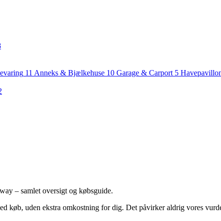
8
evaring
11
Anneks & Bjælkehuse
10
Garage & Carport
5
Havepavillo
2
ay – samlet oversigt og købsguide.
ed køb, uden ekstra omkostning for dig. Det påvirker aldrig vores vurd