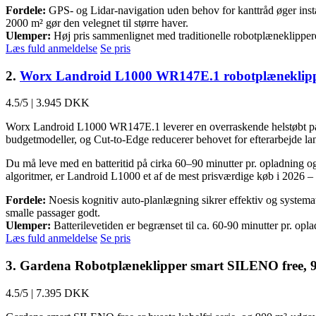
Fordele:
GPS- og Lidar-navigation uden behov for kanttråd øger install
2000 m² gør den velegnet til større haver.
Ulemper:
Høj pris sammenlignet med traditionelle robotplæneklippere
Læs fuld anmeldelse
Se pris
2.
Worx Landroid L1000 WR147E.1 robotplæneklipp
4.5/5
|
3.945 DKK
Worx Landroid L1000 WR147E.1 leverer en overraskende helstøbt pakk
budgetmodeller, og Cut-to-Edge reducerer behovet for efterarbejde langs
Du må leve med en batteritid på cirka 60–90 minutter pr. opladning o
algoritmer, er Landroid L1000 et af de mest prisværdige køb i 2026 – 
Fordele:
Noesis kognitiv auto-planlægning sikrer effektiv og systemat
smalle passager godt.
Ulemper:
Batterilevetiden er begrænset til ca. 60-90 minutter pr. op
Læs fuld anmeldelse
Se pris
3. Gardena Robotplæneklipper smart SILENO free, 
4.5/5
|
7.395 DKK