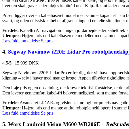
Gardena smart SILENO free er husets kabelfri serie, og 900 m²-udgav
hverken skal graves eller pløjes kanttråd ned. Klip-til-kant lader de
Prisen ligger over en kabelbaseret model med samme kapacitet – du bet
svært, og uden et fysisk kabel er afgrænsningen i enkelte situationer m
Fordele:
Kabelfri AI-navigation – ingen jordarbejde eller kabeltræk ·
Ulemper:
Højere pris end kabelbaserede modeller med samme kapacit
Læs fuld anmeldelse
Se pris
4.
Segway Navimow i220E Lidar Pro robotplæneklipp
4.5/5
|
15.999 DKK
Segway Navimow i220E Lidar Pro er for dig, der vil have toppræcision
klipning – selv i haver med mange kroge. Appen tilbyder righoldige mul
Den høje pris og en opsætning, der kræver teknisk forståelse, er de pr
Den leverer gennemført kabel-fri bekvemmelighed, som mange første
Fordele:
Avanceret LiDAR- og visionsteknologi for præcis navigation 
Ulemper:
Højere pris end mange andre robotplæneklippere i samme ka
Læs fuld anmeldelse
Se pris
5. Worx Landroid Vision M600 WR206E –
Bedst uden