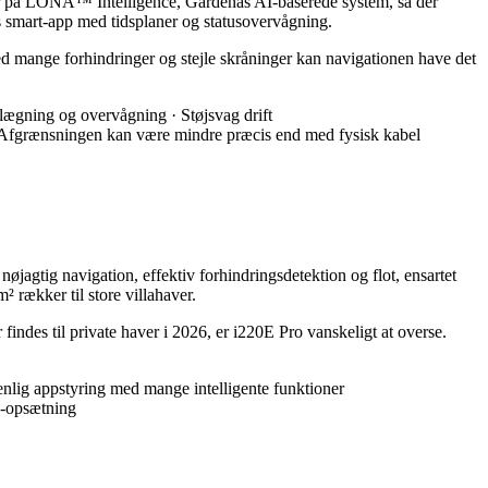
rer på LONA™ Intelligence, Gardenas AI-baserede system, så der
as smart-app med tidsplaner og statusovervågning.
ed mange forhindringer og stejle skråninger kan navigationen have det
nlægning og overvågning · Støjsvag drift
· Afgrænsningen kan være mindre præcis end med fysisk kabel
agtig navigation, effektiv forhindringsdetektion og flot, ensartet
 rækker til store villahaver.
indes til private haver i 2026, er i220E Pro vanskeligt at overse.
enlig appstyring med mange intelligente funktioner
R-opsætning