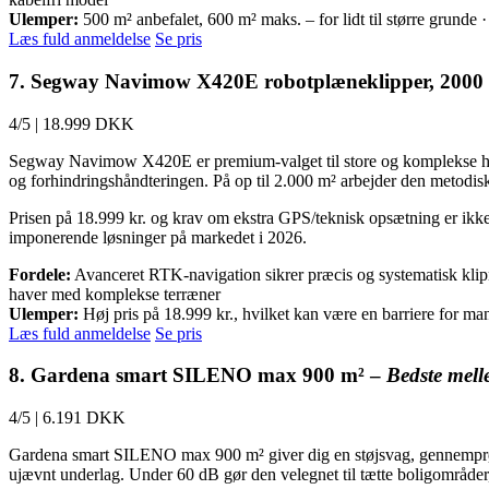
Ulemper:
500 m² anbefalet, 600 m² maks. – for lidt til større grund
Læs fuld anmeldelse
Se pris
7. Segway Navimow X420E robotplæneklipper, 2000
4/5
|
18.999 DKK
Segway Navimow X420E er premium-valget til store og komplekse have
og forhindringshåndteringen. På op til 2.000 m² arbejder den metodisk
Prisen på 18.999 kr. og krav om ekstra GPS/teknisk opsætning er ikke
imponerende løsninger på markedet i 2026.
Fordele:
Avanceret RTK-navigation sikrer præcis og systematisk klipni
haver med komplekse terræner
Ulemper:
Høj pris på 18.999 kr., hvilket kan være en barriere for 
Læs fuld anmeldelse
Se pris
8. Gardena smart SILENO max 900 m² –
Bedste mell
4/5
|
6.191 DKK
Gardena smart SILENO max 900 m² giver dig en støjsvag, gennemprøvet
ujævnt underlag. Under 60 dB gør den velegnet til tætte boligområder, 