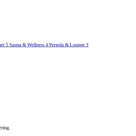
ner
5
Sauna & Wellness
4
Pergola & Lounge
3
ering.