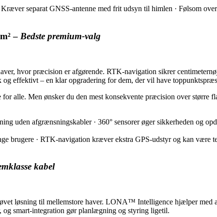
e · Kræver separat GNSS-antenne med frit udsyn til himlen · Følsom over
 m² –
Bedste premium-valg
r, hvor præcision er afgørende. RTK-navigation sikrer centimeternøja
 og effektivt – en klar opgradering for dem, der vil have toppunktspræ
 for alle. Men ønsker du den mest konsekvente præcision over større f
ng uden afgrænsningskabler · 360° sensorer øger sikkerheden og opdager
mange brugere · RTK-navigation kræver ekstra GPS-udstyr og kan være t
emklasse kabel
 løsning til mellemstore haver. LONA™ Intelligence hjælper med at op
og smart-integration gør planlægning og styring ligetil.