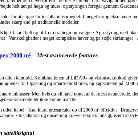
en rammer den havestørrelse, de fleste familier har. Navigationen kø
n arbejde helt tæt på hegn og mure, og styringen foregår gennem Garden
aler for at slippe for installationsarbejdet. I meget komplekse haver m
indre skarp end på traditionelle modeller.
 Klip-til-kant helt op til 1 cm fra hegn og vægge · App-styring med pla
et · Vanskeligheder i meget komplekse haver og på stejle skråninger 
er, 2000 m²
–
Mest avancerede features
 uden kanttråd. Kombinationen af LiDAR- og visionsteknologi giver nøj
igheder for tilpasning og smarte funktioner, og kapaciteten på 2.000 m²
imære minusser. Men hvis du vil have noget af det mest avancerede, der f
generationsmodeller ikke kunne matche.
uden kabel · Kan klare græsarealer op til 2000 m² effektivt · Brugerv
tegori · Installation og opsætning kræver teknisk indsigt, især LiDA
 satellitsignal