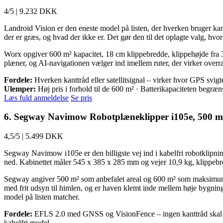
4/5
|
9.232 DKK
Landroid Vision er den eneste model på listen, der hverken bruger ka
der er græs, og hvad der ikke er. Det gør den til det oplagte valg, h
Worx opgiver 600 m² kapacitet, 18 cm klippebredde, klippehøjde fra 30
plæner, og AI-navigationen vælger ind imellem ruter, der virker overra
Fordele:
Hverken kanttråd eller satellitsignal – virker hvor GPS svi
Ulemper:
Høj pris i forhold til de 600 m² · Batterikapaciteten begræn
Læs fuld anmeldelse
Se pris
6. Segway Navimow Robotplæneklipper i105e, 500 m
4,5/5
|
5.499 DKK
Segway Navimow i105e er den billigste vej ind i kabelfri robotklipn
ned. Kabinettet måler 545 x 385 x 285 mm og vejer 10,9 kg, klippebr
Segway angiver 500 m² som anbefalet areal og 600 m² som maksimum, 
med frit udsyn til himlen, og er haven klemt inde mellem høje bygninge
model på listen matcher.
Fordele:
EFLS 2.0 med GNSS og VisionFence – ingen kanttråd skal gra
kabelfri model