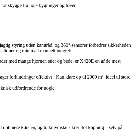
 for skygge fra høje bygninger og træer
gtig styring uden kanttråd, og 360°-sensorer forbedrer sikkerheden
stationer og minimalt manuelt indgreb.
lader med mange hjørner, stier og bede, er X420E en af de mest
 forhindringer effektivt · Kan klare op til 2000 m², ideel til store
eknisk udfordrende for nogle
timere kørslen, og to knivdiske sikrer flot klipning – selv på