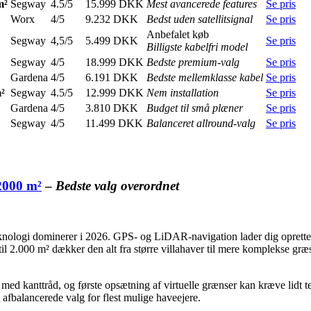
m²
Segway
4.5/5
15.999 DKK
Mest avancerede features
Se pris
Worx
4/5
9.232 DKK
Bedst uden satellitsignal
Se pris
Anbefalet køb
Segway
4,5/5
5.499 DKK
Se pris
Billigste kabelfri model
Segway
4/5
18.999 DKK
Bedste premium-valg
Se pris
Gardena
4/5
6.191 DKK
Bedste mellemklasse kabel
Se pris
²
Segway
4.5/5
12.999 DKK
Nem installation
Se pris
Gardena
4/5
3.810 DKK
Budget til små plæner
Se pris
Segway
4/5
11.499 DKK
Balanceret allround-valg
Se pris
2000 m²
–
Bedste valg overordnet
ologi dominerer i 2026. GPS- og LiDAR-navigation lader dig oprette vi
p til 2.000 m² dækker den alt fra større villahaver til mere komplekse g
 med kanttråd, og første opsætning af virtuelle grænser kan kræve lidt
 afbalancerede valg for flest mulige haveejere.