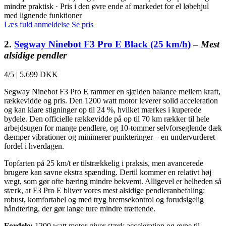
mindre praktisk · Pris i den øvre ende af markedet for el løbehjul
med lignende funktioner
Læs fuld anmeldelse
Se pris
2.
Segway Ninebot F3 Pro E Black (25 km/h)
–
Mest
alsidige pendler
4/5
|
5.699 DKK
Segway Ninebot F3 Pro E rammer en sjælden balance mellem kraft,
rækkevidde og pris. Den 1200 watt motor leverer solid acceleration
og kan klare stigninger op til 24 %, hvilket mærkes i kuperede
bydele. Den officielle rækkevidde på op til 70 km rækker til hele
arbejdsugen for mange pendlere, og 10-tommer selvforseglende dæk
dæmper vibrationer og minimerer punkteringer – en undervurderet
fordel i hverdagen.
Topfarten på 25 km/t er tilstrækkelig i praksis, men avancerede
brugere kan savne ekstra spænding. Dertil kommer en relativt høj
vægt, som gør ofte bæring mindre bekvemt. Alligevel er helheden så
stærk, at F3 Pro E bliver vores mest alsidige pendleranbefaling:
robust, komfortabel og med tryg bremsekontrol og forudsigelig
håndtering, der gør lange ture mindre trættende.
Fordele:
1200 watt motor giver stærk acceleration og evne til