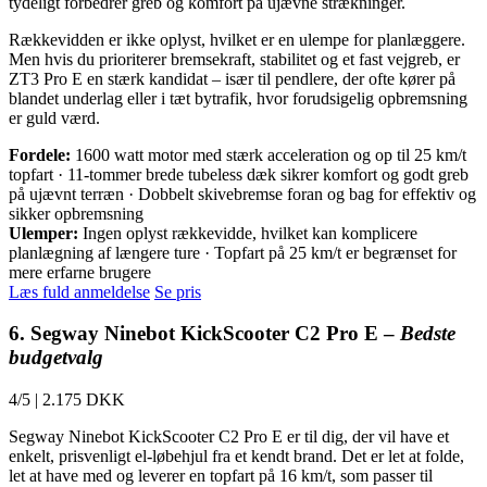
tydeligt forbedrer greb og komfort på ujævne strækninger.
Rækkevidden er ikke oplyst, hvilket er en ulempe for planlæggere.
Men hvis du prioriterer bremsekraft, stabilitet og et fast vejgreb, er
ZT3 Pro E en stærk kandidat – især til pendlere, der ofte kører på
blandet underlag eller i tæt bytrafik, hvor forudsigelig opbremsning
er guld værd.
Fordele:
1600 watt motor med stærk acceleration og op til 25 km/t
topfart · 11-tommer brede tubeless dæk sikrer komfort og godt greb
på ujævnt terræn · Dobbelt skivebremse foran og bag for effektiv og
sikker opbremsning
Ulemper:
Ingen oplyst rækkevidde, hvilket kan komplicere
planlægning af længere ture · Topfart på 25 km/t er begrænset for
mere erfarne brugere
Læs fuld anmeldelse
Se pris
6. Segway Ninebot KickScooter C2 Pro E –
Bedste
budgetvalg
4/5
|
2.175 DKK
Segway Ninebot KickScooter C2 Pro E er til dig, der vil have et
enkelt, prisvenligt el-løbehjul fra et kendt brand. Det er let at folde,
let at have med og leverer en topfart på 16 km/t, som passer til