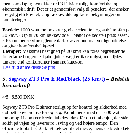
men som daglig bymakker er F3 D både rolig, komfortabel og
økonomisk i drift. Det er et gennemført valg til pendlere, der ønsker
lovlydig effektivitet, lang rækkevidde og færre bekymringer om
punkteringer.
Fordele:
1000 watt motor sikrer god acceleration og stabil topfart på
20 km/t. · Op til 70 km rækkevidde – blandt de bedste i prisklassen.
· 10-tommer selvforseglende dæk kræver minimal vedligeholdelse
og giver komfortabel kørsel.
Ulemper:
Maksimal hastighed på 20 km/t kan føles begrænsende
for erfarne brugere. · Løbehjulets vægt er ikke oplyst, men føles
tungere end konkurrenter i samme kategori.
Læs fuld anmeldelse
Se pris
5.
Segway ZT3 Pro E Red/black (25 km/t)
–
Bedst til
bremsekraft
4/5
|
6.599 DKK
Segway ZT3 Pro E skruer særligt op for kontrol og sikkerhed med
dobbelt skivebremse for og bag. Kombineret med en 1600 watt
motor og 11-tommer brede, tubeless dæk får du et løbehjul, der står
solidt på vejen og leverer ro i sving og ved højere tempo. Den
officielle topfart på 25 km/t rækker til det meste, mens de brede dæk