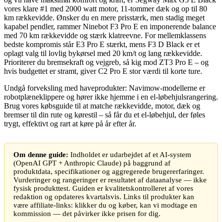
vores klare #1 med 2000 watt motor, 11-tommer dæk og op til 80
km rækkevidde. Ønsker du en mere prisstærk, men stadig meget
kapabel pendler, rammer Ninebot F3 Pro E en imponerende balance
med 70 km rækkevidde og stærk klatreevne. For mellemklassens
bedste kompromis står E3 Pro E stærkt, mens F3 D Black er et
oplagt valg til lovlig bykørsel med 20 km/t og lang rækkevidde.
Prioriterer du bremsekraft og vejgreb, så kig mod ZT3 Pro E – og
hvis budgettet er stramt, giver C2 Pro E stor værdi til korte ture.
Undgå forveksling med haveprodukter: Navimow-modellerne er
robotplæneklippere og hører ikke hjemme i en el-løbehjulsrangering.
Brug vores købsguide til at matche rækkevidde, motor, dæk og
bremser til din rute og kørestil – så får du et el-løbehjul, der føles
trygt, effektivt og rart at køre på år efter år.
Om denne guide:
Indholdet er udarbejdet af et AI-system
(OpenAI GPT + Anthropic Claude) på baggrund af
produktdata, specifikationer og aggregerede brugererfaringer.
Vurderinger og rangeringer er resultatet af dataanalyse — ikke
fysisk produkttest. Guiden er kvalitetskontrolleret af vores
redaktion og opdateres kvartalsvis. Links til produkter kan
være affiliate-links: klikker du og køber, kan vi modtage en
kommission — det påvirker ikke prisen for dig.