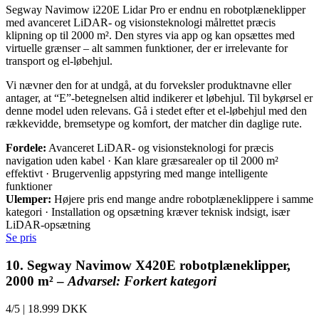
Segway Navimow i220E Lidar Pro er endnu en robotplæneklipper
med avanceret LiDAR- og visionsteknologi målrettet præcis
klipning op til 2000 m². Den styres via app og kan opsættes med
virtuelle grænser – alt sammen funktioner, der er irrelevante for
transport og el-løbehjul.
Vi nævner den for at undgå, at du forveksler produktnavne eller
antager, at “E”-betegnelsen altid indikerer et løbehjul. Til bykørsel er
denne model uden relevans. Gå i stedet efter et el-løbehjul med den
rækkevidde, bremsetype og komfort, der matcher din daglige rute.
Fordele:
Avanceret LiDAR- og visionsteknologi for præcis
navigation uden kabel · Kan klare græsarealer op til 2000 m²
effektivt · Brugervenlig appstyring med mange intelligente
funktioner
Ulemper:
Højere pris end mange andre robotplæneklippere i samme
kategori · Installation og opsætning kræver teknisk indsigt, især
LiDAR-opsætning
Se pris
10. Segway Navimow X420E robotplæneklipper,
2000 m² –
Advarsel: Forkert kategori
4/5
|
18.999 DKK