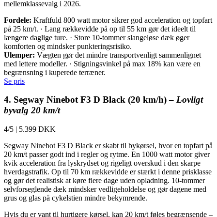
mellemklassevalg i 2026.
Fordele:
Kraftfuld 800 watt motor sikrer god acceleration og topfart
på 25 km/t. · Lang rækkevidde på op til 55 km gør det ideelt til
længere daglige ture. · Store 10-tommer slangeløse dæk øger
komforten og mindsker punkteringsrisiko.
Ulemper:
Vægten gør det mindre transportvenligt sammenlignet
med lettere modeller. · Stigningsvinkel på max 18% kan være en
begrænsning i kuperede terræner.
Se pris
4. Segway Ninebot F3 D Black (20 km/h) –
Lovligt
byvalg 20 km/t
4/5
|
5.399 DKK
Segway Ninebot F3 D Black er skabt til bykørsel, hvor en topfart på
20 km/t passer godt ind i regler og rytme. En 1000 watt motor giver
kvik acceleration fra lyskrydset og rigeligt overskud i den skarpe
hverdagstrafik. Op til 70 km rækkevidde er stærkt i denne prisklasse
og gør det realistisk at køre flere dage uden opladning. 10-tommer
selvforseglende dæk mindsker vedligeholdelse og gør dagene med
grus og glas på cykelstien mindre bekymrende.
Hvis du er vant til hurtigere kørsel, kan 20 km/t føles begrænsende –