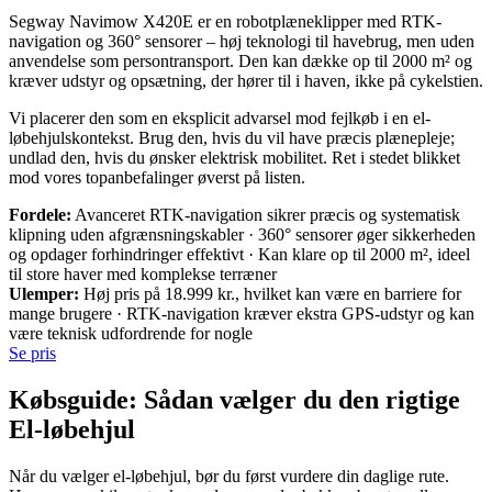
Segway Navimow X420E er en robotplæneklipper med RTK-
navigation og 360° sensorer – høj teknologi til havebrug, men uden
anvendelse som persontransport. Den kan dække op til 2000 m² og
kræver udstyr og opsætning, der hører til i haven, ikke på cykelstien.
Vi placerer den som en eksplicit advarsel mod fejlkøb i en el-
løbehjulskontekst. Brug den, hvis du vil have præcis plænepleje;
undlad den, hvis du ønsker elektrisk mobilitet. Ret i stedet blikket
mod vores topanbefalinger øverst på listen.
Fordele:
Avanceret RTK-navigation sikrer præcis og systematisk
klipning uden afgrænsningskabler · 360° sensorer øger sikkerheden
og opdager forhindringer effektivt · Kan klare op til 2000 m², ideel
til store haver med komplekse terræner
Ulemper:
Høj pris på 18.999 kr., hvilket kan være en barriere for
mange brugere · RTK-navigation kræver ekstra GPS-udstyr og kan
være teknisk udfordrende for nogle
Se pris
Købsguide: Sådan vælger du den rigtige
El-løbehjul
Når du vælger el-løbehjul, bør du først vurdere din daglige rute.