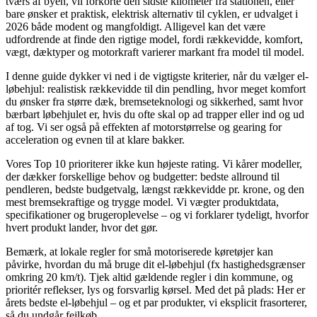
tværs af byen, vil forkorte den sidste kilometer fra stationen, eller
bare ønsker et praktisk, elektrisk alternativ til cyklen, er udvalget i
2026 både modent og mangfoldigt. Alligevel kan det være
udfordrende at finde den rigtige model, fordi rækkevidde, komfort,
vægt, dæktyper og motorkraft varierer markant fra model til model.
I denne guide dykker vi ned i de vigtigste kriterier, når du vælger el-
løbehjul: realistisk rækkevidde til din pendling, hvor meget komfort
du ønsker fra større dæk, bremseteknologi og sikkerhed, samt hvor
bærbart løbehjulet er, hvis du ofte skal op ad trapper eller ind og ud
af tog. Vi ser også på effekten af motorstørrelse og gearing for
acceleration og evnen til at klare bakker.
Vores Top 10 prioriterer ikke kun højeste rating. Vi kårer modeller,
der dækker forskellige behov og budgetter: bedste allround til
pendleren, bedste budgetvalg, længst rækkevidde pr. krone, og den
mest bremsekraftige og trygge model. Vi vægter produktdata,
specifikationer og brugeroplevelse – og vi forklarer tydeligt, hvorfor
hvert produkt lander, hvor det gør.
Bemærk, at lokale regler for små motoriserede køretøjer kan
påvirke, hvordan du må bruge dit el-løbehjul (fx hastighedsgrænser
omkring 20 km/t). Tjek altid gældende regler i din kommune, og
prioritér reflekser, lys og forsvarlig kørsel. Med det på plads: Her er
årets bedste el-løbehjul – og et par produkter, vi eksplicit frasorterer,
så du undgår fejlkøb.