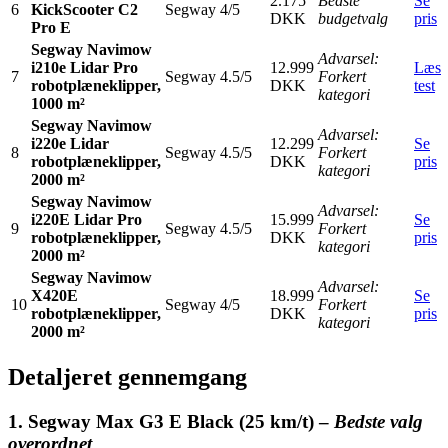
2.175
Bedste
Se
6
KickScooter C2
Segway
4/5
DKK
budgetvalg
pris
Pro E
Segway Navimow
Advarsel:
i210e Lidar Pro
12.999
Læs
7
Segway
4.5/5
Forkert
robotplæneklipper,
DKK
test
kategori
1000 m²
Segway Navimow
Advarsel:
i220e Lidar
12.299
Se
8
Segway
4.5/5
Forkert
robotplæneklipper,
DKK
pris
kategori
2000 m²
Segway Navimow
Advarsel:
i220E Lidar Pro
15.999
Se
9
Segway
4.5/5
Forkert
robotplæneklipper,
DKK
pris
kategori
2000 m²
Segway Navimow
Advarsel:
X420E
18.999
Se
10
Segway
4/5
Forkert
robotplæneklipper,
DKK
pris
kategori
2000 m²
Detaljeret gennemgang
1. Segway Max G3 E Black (25 km/t) –
Bedste valg
overordnet