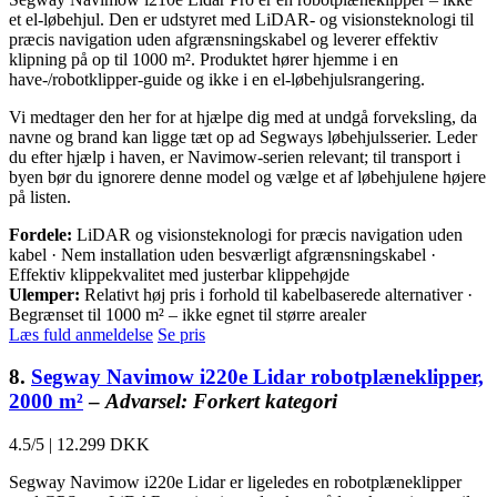
et el-løbehjul. Den er udstyret med LiDAR- og visionsteknologi til
præcis navigation uden afgrænsningskabel og leverer effektiv
klipning på op til 1000 m². Produktet hører hjemme i en
have-/robotklipper-guide og ikke i en el-løbehjulsrangering.
Vi medtager den her for at hjælpe dig med at undgå forveksling, da
navne og brand kan ligge tæt op ad Segways løbehjulsserier. Leder
du efter hjælp i haven, er Navimow-serien relevant; til transport i
byen bør du ignorere denne model og vælge et af løbehjulene højere
på listen.
Fordele:
LiDAR og visionsteknologi for præcis navigation uden
kabel · Nem installation uden besværligt afgrænsningskabel ·
Effektiv klippekvalitet med justerbar klippehøjde
Ulemper:
Relativt høj pris i forhold til kabelbaserede alternativer ·
Begrænset til 1000 m² – ikke egnet til større arealer
Læs fuld anmeldelse
Se pris
8.
Segway Navimow i220e Lidar robotplæneklipper,
2000 m²
–
Advarsel: Forkert kategori
4.5/5
|
12.299 DKK
Segway Navimow i220e Lidar er ligeledes en robotplæneklipper