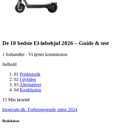
De 10 bedste El-løbehjul 2026 – Guide & test
1 forhandler · Vi tjener kommission
Indhold
01
Prishistorik
02
I dybden
03
Alternativer
04
Konklusion
15
Min læsetid
klogtvalg.dk
.
Forbrugerguide siden 2024
Redaktion