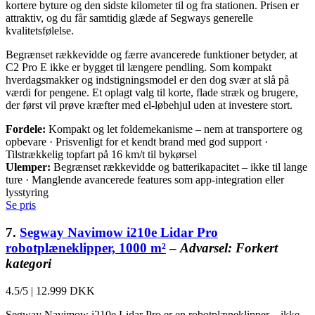
kortere byture og den sidste kilometer til og fra stationen. Prisen er
attraktiv, og du får samtidig glæde af Segways generelle
kvalitetsfølelse.
Begrænset rækkevidde og færre avancerede funktioner betyder, at
C2 Pro E ikke er bygget til længere pendling. Som kompakt
hverdagsmakker og indstigningsmodel er den dog svær at slå på
værdi for pengene. Et oplagt valg til korte, flade stræk og brugere,
der først vil prøve kræfter med el-løbehjul uden at investere stort.
Fordele:
Kompakt og let foldemekanisme – nem at transportere og
opbevare · Prisvenligt for et kendt brand med god support ·
Tilstrækkelig topfart på 16 km/t til bykørsel
Ulemper:
Begrænset rækkevidde og batterikapacitet – ikke til lange
ture · Manglende avancerede features som app-integration eller
lysstyring
Se pris
7.
Segway Navimow i210e Lidar Pro
robotplæneklipper, 1000 m²
–
Advarsel: Forkert
kategori
4.5/5
|
12.999 DKK
Segway Navimow i210e Lidar Pro er en robotplæneklipper – ikke