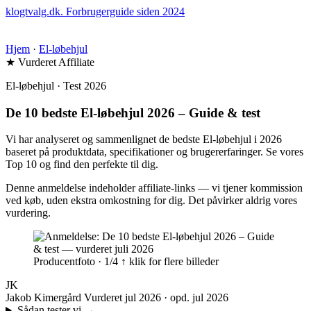
klogtvalg.dk
.
Forbrugerguide siden 2024
Hjem
·
El-løbehjul
★ Vurderet
Affiliate
El-løbehjul · Test 2026
De 10 bedste El-løbehjul 2026 – Guide & test
Vi har analyseret og sammenlignet de bedste El-løbehjul i 2026
baseret på produktdata, specifikationer og brugererfaringer. Se vores
Top 10 og find den perfekte til dig.
Denne anmeldelse indeholder affiliate-links — vi tjener kommission
ved køb, uden ekstra omkostning for dig. Det påvirker aldrig vores
vurdering.
Producentfoto · 1/4
↑ klik for flere billeder
JK
Jakob Kimergård
Vurderet jul 2026 · opd. jul 2026
Sådan tester vi
→