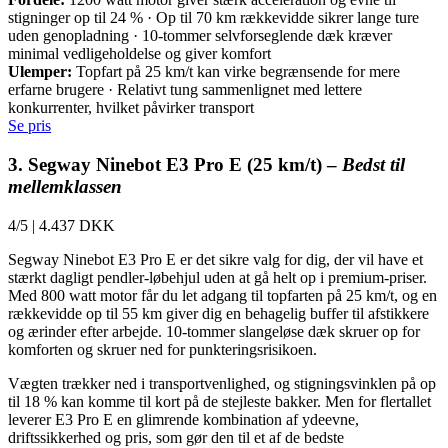
stigninger op til 24 % · Op til 70 km rækkevidde sikrer lange ture
uden genopladning · 10-tommer selvforseglende dæk kræver
minimal vedligeholdelse og giver komfort
Ulemper:
Topfart på 25 km/t kan virke begrænsende for mere
erfarne brugere · Relativt tung sammenlignet med lettere
konkurrenter, hvilket påvirker transport
Se pris
3. Segway Ninebot E3 Pro E (25 km/t) –
Bedst til
mellemklassen
4/5
|
4.437 DKK
Segway Ninebot E3 Pro E er det sikre valg for dig, der vil have et
stærkt dagligt pendler-løbehjul uden at gå helt op i premium-priser.
Med 800 watt motor får du let adgang til topfarten på 25 km/t, og en
rækkevidde op til 55 km giver dig en behagelig buffer til afstikkere
og ærinder efter arbejde. 10-tommer slangeløse dæk skruer op for
komforten og skruer ned for punkteringsrisikoen.
Vægten trækker ned i transportvenlighed, og stigningsvinklen på op
til 18 % kan komme til kort på de stejleste bakker. Men for flertallet
leverer E3 Pro E en glimrende kombination af ydeevne,
driftssikkerhed og pris, som gør den til et af de bedste