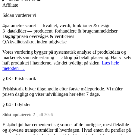
Affiliate
Sådan vurderer vi
4
parametre scoret — kvalitet, værdi, funktioner & design
3+
datakilder — producent, forhandlere & brugeranmeldelser
Dagligt
prisen overvåges & verificeres
QA
kvalitetssikret inden udgivelse
Vores vurdering bygger på systematisk analyse af produktdata og
markedets samlede erfaring — aldrig på betalt placering. Har vi selv
haft produktet i hænderne, står det tydeligt på siden.
Læs hele
metoden →
§ 03 · Prishistorik
Prishistorik bliver tilgængelig efter første måleperiode. Vi måler
prisen dagligt og viser udviklingen her efter 7 dage.
§ 04 · I dybden
Sidst opdateret:
2. juli 2026
El-løbehjul har cementeret sig som et af de hurtigste, mest fleksible
og sjoveste transportmidler til hverdagen. Hvad enten du pendler på