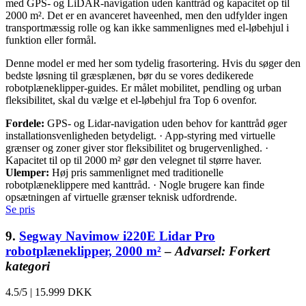
med GPS- og LiDAR-navigation uden kanttråd og kapacitet op til
2000 m². Det er en avanceret haveenhed, men den udfylder ingen
transportmæssig rolle og kan ikke sammenlignes med el-løbehjul i
funktion eller formål.
Denne model er med her som tydelig frasortering. Hvis du søger den
bedste løsning til græsplænen, bør du se vores dedikerede
robotplæneklipper-guides. Er målet mobilitet, pendling og urban
fleksibilitet, skal du vælge et el-løbehjul fra Top 6 ovenfor.
Fordele:
GPS- og Lidar-navigation uden behov for kanttråd øger
installationsvenligheden betydeligt. · App-styring med virtuelle
grænser og zoner giver stor fleksibilitet og brugervenlighed. ·
Kapacitet til op til 2000 m² gør den velegnet til større haver.
Ulemper:
Høj pris sammenlignet med traditionelle
robotplæneklippere med kanttråd. · Nogle brugere kan finde
opsætningen af virtuelle grænser teknisk udfordrende.
Se pris
9.
Segway Navimow i220E Lidar Pro
robotplæneklipper, 2000 m²
–
Advarsel: Forkert
kategori
4.5/5
|
15.999 DKK