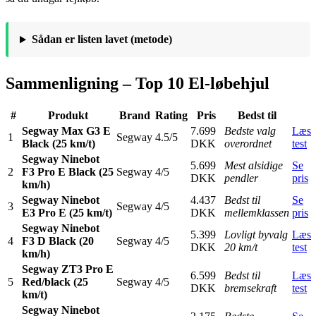
Sådan er listen lavet (metode)
Sammenligning – Top 10 El-løbehjul
#
Produkt
Brand
Rating
Pris
Bedst til
Segway Max G3 E
7.699
Bedste valg
Læs
1
Segway
4.5/5
Black (25 km/t)
DKK
overordnet
test
Segway Ninebot
5.699
Mest alsidige
Se
2
F3 Pro E Black (25
Segway
4/5
DKK
pendler
pris
km/h)
Segway Ninebot
4.437
Bedst til
Se
3
Segway
4/5
E3 Pro E (25 km/t)
DKK
mellemklassen
pris
Segway Ninebot
5.399
Lovligt byvalg
Læs
4
F3 D Black (20
Segway
4/5
DKK
20 km/t
test
km/h)
Segway ZT3 Pro E
6.599
Bedst til
Læs
5
Red/black (25
Segway
4/5
DKK
bremsekraft
test
km/t)
Segway Ninebot