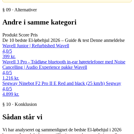
§ 09 · Alternativer
Andre i samme kategori
Produkt
Score
Pris
De 10 bedste El-løbehjul 2026 – Guide & test
Denne anmeldelse
Wavell Junior | Refurbished
Wavell
4,0
/5
399 kr.
Wavell 3 Pro - Trådløse bluetooth in-ear høretelefoner med Noise
Cancelling | Audio Experience pakke
Wavell
4,0
/5
1.216 kr.
Segway Ninebot F2 Pro II E Red and black (25 km/h)
Segway
4,0
/5
4.899 kr.
§ 10 · Konklusion
Sådan står vi
Vi har analyseret og sammenlignet de bedste El-løbehjul i 2026