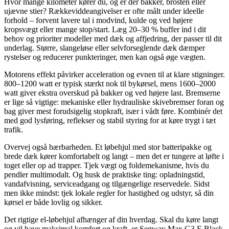
Hvor mange kilometer kører du, og er der bakker, brosten eller
ujævne stier? Rækkeviddeangivelser er ofte målt under ideelle
forhold – forvent lavere tal i modvind, kulde og ved højere
kropsvægt eller mange stop/start. Læg 20–30 % buffer ind i dit
behov og prioriter modeller med dæk og affjedring, der passer til dit
underlag. Større, slangeløse eller selvforseglende dæk dæmper
rystelser og reducerer punkteringer, men kan også øge vægten.
Motorens effekt påvirker acceleration og evnen til at klare stigninger.
800–1200 watt er typisk stærkt nok til bykørsel, mens 1600–2000
watt giver ekstra overskud på bakker og ved højere last. Bremserne
er lige så vigtige: mekaniske eller hydrauliske skivebremser foran og
bag giver mest forudsigelig stopkraft, især i vådt føre. Kombinér det
med god lysføring, reflekser og stabil styring for at køre trygt i tæt
trafik.
Overvej også bærbarheden. Et løbehjul med stor batteripakke og
brede dæk kører komfortabelt og langt – men det er tungere at løfte i
toget eller op ad trapper. Tjek vægt og foldemekanisme, hvis du
pendler multimodalt. Og husk de praktiske ting: opladningstid,
vandafvisning, serviceadgang og tilgængelige reservedele. Sidst
men ikke mindst: tjek lokale regler for hastighed og udstyr, så din
kørsel er både lovlig og sikker.
Det rigtige el-løbehjul afhænger af din hverdag. Skal du køre langt
og vil have maksimal komfort og kraft, er Segway Max G3 E Black