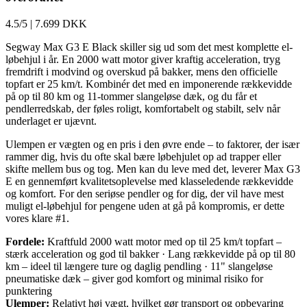
4.5/5
|
7.699 DKK
Segway Max G3 E Black skiller sig ud som det mest komplette el-
løbehjul i år. En 2000 watt motor giver kraftig acceleration, tryg
fremdrift i modvind og overskud på bakker, mens den officielle
topfart er 25 km/t. Kombinér det med en imponerende rækkevidde
på op til 80 km og 11-tommer slangeløse dæk, og du får et
pendlerredskab, der føles roligt, komfortabelt og stabilt, selv når
underlaget er ujævnt.
Ulempen er vægten og en pris i den øvre ende – to faktorer, der især
rammer dig, hvis du ofte skal bære løbehjulet op ad trapper eller
skifte mellem bus og tog. Men kan du leve med det, leverer Max G3
E en gennemført kvalitetsoplevelse med klasseledende rækkevidde
og komfort. For den seriøse pendler og for dig, der vil have mest
muligt el-løbehjul for pengene uden at gå på kompromis, er dette
vores klare #1.
Fordele:
Kraftfuld 2000 watt motor med op til 25 km/t topfart –
stærk acceleration og god til bakker · Lang rækkevidde på op til 80
km – ideel til længere ture og daglig pendling · 11" slangeløse
pneumatiske dæk – giver god komfort og minimal risiko for
punktering
Ulemper:
Relativt høj vægt, hvilket gør transport og opbevaring