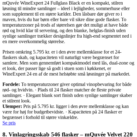
mQuvée WineExpert 24 Fullglass Black er en kompakt, stilren
løsning til mindre samlinger – ideel i lejligheder, sommerhuse eller
som supplement til en større kælder. Den låsbare dør giver ro i
maven, hvis du har børn eller bare vil sikre dine gode flasker. To
temperaturzoner på trods af størrelsen gør det muligt at have både
rød og hvid klar til servering, og den blanke, helglas-finish uden
synlige samlinger trækker designlinjer fra high-end segmentet ned i
en mere overkommelig størrelse.
Prisen omkring 5.795 kr. er i den øvre mellemklasse for et 24-
flaskers skab, og kapaciteten vil naturligt være begrænset for
samlere. Men som gennemført kompaktmodel med lås, dual-zone og
et look, der passer lige så godt i stuen som i køkkenet, er
WineExpert 24 en af de mest helstøbte små løsninger på markedet.
Fordele:
To temperaturzoner giver optimal vinopbevaring for både
rød- og hvidvin. · Plads til 24 flasker matcher de fleste private
samlinger. · Elegant blank sort finish uden synlige samlinger skaber
et stilrent look.
Ulemper:
Pris på 5.795 kr. ligger i den øvre mellemklasse og kan
være for høj for budgetbevidste. · Kapaciteten på 24 flasker er
begrænset i forhold til større vinkældre.
Se pris
8. Vinlagringsskab 546 flasker – mQuvée Velvet 220