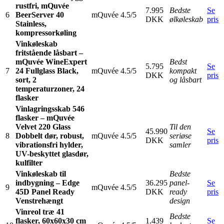
rustfri, mQuvée
7.995
Bedste
Se
6
BeerServer 40
mQuvée
4.5/5
DKK
ølkøleskab
pris
Stainless,
kompressorkøling
Vinkøleskab
fritstående låsbart –
mQuvée WineExpert
Bedst
5.795
Se
7
24 Fullglass Black,
mQuvée
4.5/5
kompakt
DKK
pris
sort, 2
og låsbart
temperaturzoner, 24
flasker
Vinlagringsskab 546
flasker – mQuvée
Velvet 220 Glass
Til den
45.990
Se
8
Dobbelt dør, robust,
mQuvée
4.5/5
seriøse
DKK
pris
vibrationsfri hylder,
samler
UV-beskyttet glasdør,
kulfilter
Vinkøleskab til
Bedste
indbygning – Edge
36.295
panel-
Se
9
mQuvée
4.5/5
45D Panel Ready
DKK
ready
pris
Venstrehængt
design
Vinreol træ 41
Bedste
flasker, 60x60x30 cm
1.439
Se