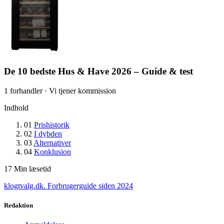
De 10 bedste Hus & Have 2026 – Guide & test
1 forhandler · Vi tjener kommission
Indhold
01
Prishistorik
02
I dybden
03
Alternativer
04
Konklusion
17
Min læsetid
klogtvalg.dk
.
Forbrugerguide siden 2024
Redaktion