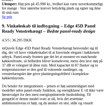
Ulemper:
Høj pris på 45.990 kr., hvilket kan være uoverkommeligt
for mange · Stor størrelse kræver betydelig plads og egner sig ikke
til små rum
Se pris
9. Vinkøleskab til indbygning – Edge 45D Panel
Ready Venstrehængt –
Bedste panel-ready design
4.5/5
|
36.295 DKK
mQuvée Edge 45D Panel Ready Venstrehængt henvender sig til
dig, der vil have vinkøleskabet til at forsvinde elegant i køkkenets
udtryk. Panel-ready fronten gør det let at montere en matchende
køkkenfronte, så helheden bliver konsekvent, mens den lave støj på
37 dB er velegnet til åbne rum. Med kapacitet til 87 flasker og to
temperaturzoner er den god til voksende samlinger, og
venstrehængslet dør giver planlægningsfrihed i komplekse
køkkenlayouts.
Du betaler for integrationen – prisen er høj sammenlignet med
modeller uden panel-ready funktion, og energiklasse E vil ikke være
førstevalget for den mest energioptimerede husholdning. Til
gengæld er denne model svær at slå, hvis det æstetiske
ambitionsniveau er højt, og du ønsker en stor, stille og visuelt