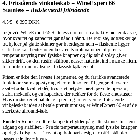
4. Fritstående vinkøleskab – WineExpert 66
Stainless –
Bedste værdi fritstående
4.5/5
|
8.395 DKK
mQuvée WineExpert 66 Stainless rammer en attraktiv mellemklasse,
hvor kvalitet og kapacitet går hånd i hånd. De robuste, udtrækkelige
træhylder på glatte skinner gør hverdagen nem – flaskerne ligger
stabilt og kan hentes uden besvær. Kombinationen af præcis
temperaturstyring med fysiske knapper og digitalt display giver
sikker drift, og den rustfri stålfront passer naturligt ind i mange hjem,
fra nordisk minimalisme til klassisk køkkenstil.
Prisen er ikke den laveste i segmentet, og du får ikke avancerede
funktioner som app-styring eller multizoner. Til gengæld leverer
skabet solid kvalitet dér, hvor det betyder mest: jævn temperatur,
stabil mekanik og en kapacitet, der rækker for de fleste entusiaster.
Hvis du ønsker et pålideligt, pænt og brugervenligt fritstående
vinkøleskab uden at betale premiumpriser, er WineExpert 66 et af de
stærkeste allround-køb.
Fordele:
Robuste udtrækkelige træhylder på glatte skinner for nem
adgang og stabilitet. · Præcis temperaturstyring med fysiske knapper
og digital display. · Elegant og holdbart design i rustfrit stål, der
passer i de fleste hjem.