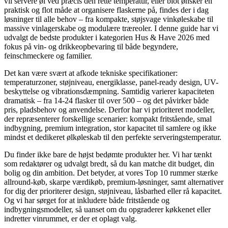
vil servere øl ved præcis den rette temperatur, eller blot ønsker en
praktisk og flot måde at organisere flaskerne på, findes der i dag
løsninger til alle behov – fra kompakte, støjsvage vinkøleskabe til
massive vinlagerskabe og modulære træreoler. I denne guide har vi
udvalgt de bedste produkter i kategorien Hus & Have 2026 med
fokus på vin- og drikkeopbevaring til både begyndere,
feinschmeckere og familier.
Det kan være svært at afkode tekniske specifikationer:
temperaturzoner, støjniveau, energiklasse, panel-ready design, UV-
beskyttelse og vibrationsdæmpning. Samtidig varierer kapaciteten
dramatisk – fra 14-24 flasker til over 500 – og det påvirker både
pris, pladsbehov og anvendelse. Derfor har vi prioriteret modeller,
der repræsenterer forskellige scenarier: kompakt fritstående, smal
indbygning, premium integration, stor kapacitet til samlere og ikke
mindst et dedikeret ølkøleskab til den perfekte serveringstemperatur.
Du finder ikke bare de højst bedømte produkter her. Vi har tænkt
som redaktører og udvalgt bredt, så du kan matche dit budget, din
bolig og din ambition. Det betyder, at vores Top 10 rummer stærke
allround-køb, skarpe værdikøb, premium-løsninger, samt alternativer
for dig der prioriterer design, støjniveau, låsbarhed eller rå kapacitet.
Og vi har sørget for at inkludere både fritstående og
indbygningsmodeller, så uanset om du opgraderer køkkenet eller
indretter vinrummet, er der et oplagt valg.