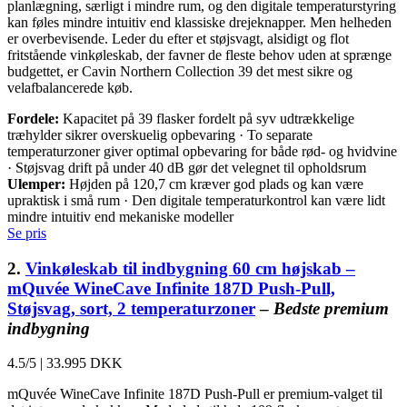
planlægning, særligt i mindre rum, og den digitale temperaturstyring
kan føles mindre intuitiv end klassiske drejeknapper. Men helheden
er overbevisende. Leder du efter et støjsvagt, alsidigt og flot
fritstående vinkøleskab, der favner de fleste behov uden at sprænge
budgettet, er Cavin Northern Collection 39 det mest sikre og
velafbalancerede køb.
Fordele:
Kapacitet på 39 flasker fordelt på syv udtrækkelige
træhylder sikrer overskuelig opbevaring · To separate
temperaturzoner giver optimal opbevaring for både rød- og hvidvine
· Støjsvag drift på under 40 dB gør det velegnet til opholdsrum
Ulemper:
Højden på 120,7 cm kræver god plads og kan være
upraktisk i små rum · Den digitale temperaturkontrol kan være lidt
mindre intuitiv end mekaniske modeller
Se pris
2.
Vinkøleskab til indbygning 60 cm højskab –
mQuvée WineCave Infinite 187D Push-Pull,
Støjsvag, sort, 2 temperaturzoner
–
Bedste premium
indbygning
4.5/5
|
33.995 DKK
mQuvée WineCave Infinite 187D Push-Pull er premium-valget til