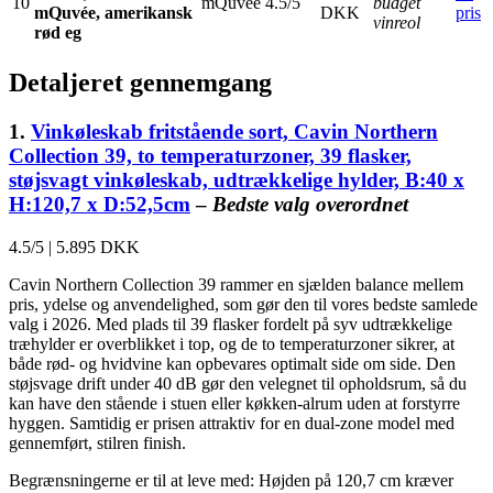
10
mQuvée
4.5/5
budget
mQuvée, amerikansk
DKK
pris
vinreol
rød eg
Detaljeret gennemgang
1.
Vinkøleskab fritstående sort, Cavin Northern
Collection 39, to temperaturzoner, 39 flasker,
støjsvagt vinkøleskab, udtrækkelige hylder, B:40 x
H:120,7 x D:52,5cm
–
Bedste valg overordnet
4.5/5
|
5.895 DKK
Cavin Northern Collection 39 rammer en sjælden balance mellem
pris, ydelse og anvendelighed, som gør den til vores bedste samlede
valg i 2026. Med plads til 39 flasker fordelt på syv udtrækkelige
træhylder er overblikket i top, og de to temperaturzoner sikrer, at
både rød- og hvidvine kan opbevares optimalt side om side. Den
støjsvage drift under 40 dB gør den velegnet til opholdsrum, så du
kan have den stående i stuen eller køkken-alrum uden at forstyrre
hyggen. Samtidig er prisen attraktiv for en dual-zone model med
gennemført, stilren finish.
Begrænsningerne er til at leve med: Højden på 120,7 cm kræver