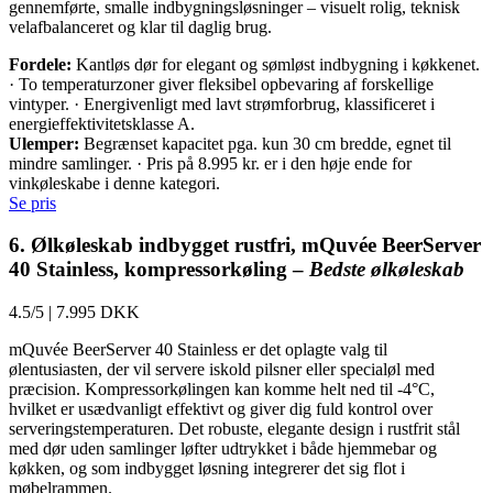
gennemførte, smalle indbygningsløsninger – visuelt rolig, teknisk
velafbalanceret og klar til daglig brug.
Fordele:
Kantløs dør for elegant og sømløst indbygning i køkkenet.
· To temperaturzoner giver fleksibel opbevaring af forskellige
vintyper. · Energivenligt med lavt strømforbrug, klassificeret i
energieffektivitetsklasse A.
Ulemper:
Begrænset kapacitet pga. kun 30 cm bredde, egnet til
mindre samlinger. · Pris på 8.995 kr. er i den høje ende for
vinkøleskabe i denne kategori.
Se pris
6. Ølkøleskab indbygget rustfri, mQuvée BeerServer
40 Stainless, kompressorkøling –
Bedste ølkøleskab
4.5/5
|
7.995 DKK
mQuvée BeerServer 40 Stainless er det oplagte valg til
ølentusiasten, der vil servere iskold pilsner eller specialøl med
præcision. Kompressorkølingen kan komme helt ned til -4°C,
hvilket er usædvanligt effektivt og giver dig fuld kontrol over
serveringstemperaturen. Det robuste, elegante design i rustfrit stål
med dør uden samlinger løfter udtrykket i både hjemmebar og
køkken, og som indbygget løsning integrerer det sig flot i
møbelrammen.