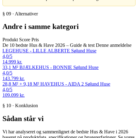
§ 09 · Alternativer
Andre i samme kategori
Produkt
Score
Pris
De 10 bedste Hus & Have 2026 – Guide & test
Denne anmeldelse
LEGEHUSE - LILLE ALBERTE
Sølund Huse
4,0
/5
14.999 kr.
33,1 M² BJÆLKEHUS - BONNIE
Sølund Huse
4,0
/5
143.799 kr.
28,8 M² + 9,18 M² HAVEHUS - AIDA 2
Sølund Huse
4,0
/5
109.099 kr.
§ 10 · Konklusion
Sådan står vi
Vi har analyseret og sammenlignet de bedste Hus & Have i 2026
baseret på produktdata, specifikationer og brugererfaringer. Se vores