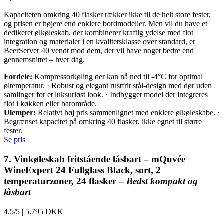
Kapaciteten omkring 40 flasker rækker ikke til de helt store fester,
og prisen er højere end enklere bordmodeller. Men vil du have et
dedikeret ølkøleskab, der kombinerer kraftig ydelse med flot
integration og materialer i en kvalitetsklasse over standard, er
BeerServer 40 vendt mod dem, der vil have noget bedre end
gennemsnittet – hver dag.
Fordele:
Kompressorkøling der kan nå ned til -4°C for optimal
øltemperatur. · Robust og elegant rustfrit stål-design med dør uden
samlinger for et luksuriøst look. · Indbygget model der integreres
flot i køkken eller barområde.
Ulemper:
Relativt høj pris sammenlignet med enklere ølkøleskabe. ·
Begrænset kapacitet på omkring 40 flasker, ikke egnet til større
fester.
Se pris
7. Vinkøleskab fritstående låsbart – mQuvée
WineExpert 24 Fullglass Black, sort, 2
temperaturzoner, 24 flasker –
Bedst kompakt og
låsbart
4.5/5
|
5.795 DKK