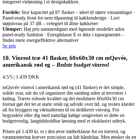
integreret vinløsning i et designkøkken.
Fordele:
Stor kapacitet på 87 flasker – ideel til større vinsamlinger ·
Panel-ready front for nem tilpasning til køkkendesign · Lavt
støjniveau på 37 dB – velegnet til åbne køkkener
Ulemper:
Høj pris sammenlignet med lignende modeller uden
panel-ready funktion · Energiklasse E er ikke i topsegmentet –
findes mere energieffektive alternativer
Se pris
10. Vinreol træ 41 flasker, 60x60x30 cm mQuvée,
amerikansk rød eg –
Bedste budget vinreol
4.5/5
|
1.439 DKK
mQuvée vinreol i amerikansk rød eg (41 flasker) er det simple,
solide svar, når du vil organisere din samling uden at investere i
køling. Træets robuste kvalitet og det modulære 60x60x30 cm
format gør det let at starte småt og udvide over tid, og reolen klæder
alt fra bryggers og viktualierum til en dedikeret vinvæg. For
begyndere eller dig med naturligt kølige omgivelser er dette en
budgetvenlig, langtidsholdbar løsning med et eksklusivt udtryk.
Prisen på 1.439 kr. er i den øvre midterklasse for en træreol, og
vægmontering kræver præcision og lidt håndelag. Men ønsker du en