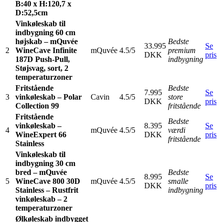
B:40 x H:120,7 x
D:52,5cm
Vinkøleskab til
indbygning 60 cm
højskab – mQuvée
Bedste
33.995
Se
2
WineCave Infinite
mQuvée
4.5/5
premium
DKK
pris
187D Push-Pull,
indbygning
Støjsvag, sort, 2
temperaturzoner
Fritstående
Bedste
7.995
Se
3
vinkøleskab – Polar
Cavin
4.5/5
store
DKK
pris
Collection 99
fritstående
Fritstående
Bedste
vinkøleskab –
8.395
Se
4
mQuvée
4.5/5
værdi
WineExpert 66
DKK
pris
fritstående
Stainless
Vinkøleskab til
indbygning 30 cm
bred – mQuvée
Bedste
8.995
Se
5
WineCave 800 30D
mQuvée
4.5/5
smalle
DKK
pris
Stainless – Rustfrit
indbygning
vinkøleskab – 2
temperaturzoner
Ølkøleskab indbygget