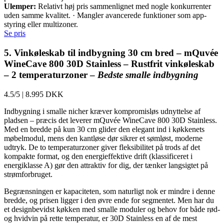
Ulemper:
Relativt høj pris sammenlignet med nogle konkurrenter
uden samme kvalitet. · Mangler avancerede funktioner som app-
styring eller multizoner.
Se pris
5. Vinkøleskab til indbygning 30 cm bred – mQuvée
WineCave 800 30D Stainless – Rustfrit vinkøleskab
– 2 temperaturzoner –
Bedste smalle indbygning
4.5/5
|
8.995 DKK
Indbygning i smalle nicher kræver kompromisløs udnyttelse af
pladsen – præcis det leverer mQuvée WineCave 800 30D Stainless.
Med en bredde på kun 30 cm glider den elegant ind i køkkenets
møbelmodul, mens den kantløse dør sikrer et sømløst, moderne
udtryk. De to temperaturzoner giver fleksibilitet på trods af det
kompakte format, og den energieffektive drift (klassificeret i
energiklasse A) gør den attraktiv for dig, der tænker langsigtet på
strømforbruget.
Begrænsningen er kapaciteten, som naturligt nok er mindre i denne
bredde, og prisen ligger i den øvre ende for segmentet. Men har du
et designbevidst køkken med smalle moduler og behov for både rød-
og hvidvin på rette temperatur, er 30D Stainless en af de mest