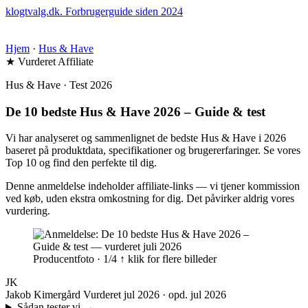
klogtvalg.dk
.
Forbrugerguide siden 2024
Hjem
·
Hus & Have
★ Vurderet
Affiliate
Hus & Have · Test 2026
De 10 bedste Hus & Have 2026 – Guide & test
Vi har analyseret og sammenlignet de bedste Hus & Have i 2026
baseret på produktdata, specifikationer og brugererfaringer. Se vores
Top 10 og find den perfekte til dig.
Denne anmeldelse indeholder affiliate-links — vi tjener kommission
ved køb, uden ekstra omkostning for dig. Det påvirker aldrig vores
vurdering.
Producentfoto · 1/4
↑ klik for flere billeder
JK
Jakob Kimergård
Vurderet jul 2026 · opd. jul 2026
Sådan tester vi
→