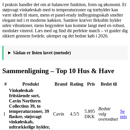
I praksis handler det om at balancere funktion, form og økonomi. Et
støjsvagt vinkøleskab med to temperaturzoner og træhylder kan
være ideelt til stuen, mens et panel-ready indbygningsskab smelter
elegant ind i et moderne køkken. Samlere kræver fleksible hylder
uden vibrationer, mens begyndere kan komme langt med en robust,
modulær vinreol. Læs med og find dit perfekte match – vi guider dig
sikkert gennem fordele, ulemper og det bedste køb i 2026.
Sådan er listen lavet (metode)
Sammenligning – Top 10 Hus & Have
#
Produkt
Brand
Rating
Pris
Bedst til
Vinkøleskab
fritstående sort,
Cavin Northern
Collection 39, to
Bedste
temperaturzoner, 39
5.895
Se
1
Cavin
4.5/5
valg
flasker, støjsvagt
DKK
pris
overordnet
vinkøleskab,
udtrækkelige hylder,