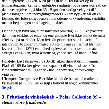
det integrerede køkken. Med plads til hele 109 flasker og to
temperaturzoner kan selv ambitiøse samlinger opbevares korrekt, og
det lave støjniveau på blot 35 dB gør den særligt velegnet til åbne
planløsninger. Som indbygningsmodel i 60 cm højskab får du en
løsning, der føles skræddersyet til moderne køkkendesign, samtidig
med at betjeningen er behageligt diskret.
Der er ingen tvivl om, at prisniveauet omkring 33.995 kr. placerer
den i den eksklusive ende, og energiklasse E er ikke blandt de mest
effektive på markedet. Men hvis du prioriterer stor kapacitet, flot
integration, to zoner og meget lavt støjniveau i én samlet løsning,
leverer Infinite 187D en helhedsoplevelse, der er svær at matche –
særligt i et køkken, hvor æstetik og ydelse skal gå hånd i hånd.
Fordele:
Lavt støjniveau på 35 dB sikrer diskret drift i hjemmet ·
Plads til 109 flasker giver stor kapacitet til vinentusiaster · To
temperaturzoner muliggør fleksibel opbevaring af forskellige
vintyper
Ulemper:
Energiklasse E er ikke blandt de bedste på markedet ·
Prisniveau på 33.995 kr. er højt i forhold til nogle konkurrenter
Se pris
3.
Fritstående vinkøleskab – Polar Collection 99
–
Bedste store fritstående