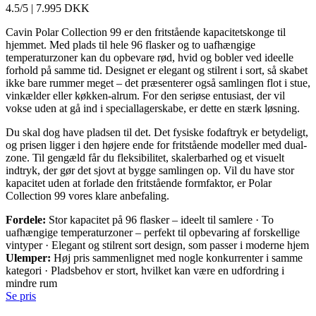
4.5/5
|
7.995 DKK
Cavin Polar Collection 99 er den fritstående kapacitetskonge til
hjemmet. Med plads til hele 96 flasker og to uafhængige
temperaturzoner kan du opbevare rød, hvid og bobler ved ideelle
forhold på samme tid. Designet er elegant og stilrent i sort, så skabet
ikke bare rummer meget – det præsenterer også samlingen flot i stue,
vinkælder eller køkken-alrum. For den seriøse entusiast, der vil
vokse uden at gå ind i speciallagerskabe, er dette en stærk løsning.
Du skal dog have pladsen til det. Det fysiske fodaftryk er betydeligt,
og prisen ligger i den højere ende for fritstående modeller med dual-
zone. Til gengæld får du fleksibilitet, skalerbarhed og et visuelt
indtryk, der gør det sjovt at bygge samlingen op. Vil du have stor
kapacitet uden at forlade den fritstående formfaktor, er Polar
Collection 99 vores klare anbefaling.
Fordele:
Stor kapacitet på 96 flasker – ideelt til samlere · To
uafhængige temperaturzoner – perfekt til opbevaring af forskellige
vintyper · Elegant og stilrent sort design, som passer i moderne hjem
Ulemper:
Høj pris sammenlignet med nogle konkurrenter i samme
kategori · Pladsbehov er stort, hvilket kan være en udfordring i
mindre rum
Se pris