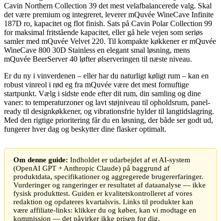
Cavin Northern Collection 39 det mest velafbalancerede valg. Skal
det være premium og integreret, leverer mQuvée WineCave Infinite
187D ro, kapacitet og flot finish. Sats på Cavin Polar Collection 99
for maksimal fritstående kapacitet, eller gå hele vejen som seriøs
samler med mQuvée Velvet 220. Til kompakte køkkener er mQuvée
WineCave 800 30D Stainless en elegant smal løsning, mens
mQuvée BeerServer 40 løfter ølserveringen til næste niveau.
Er du ny i vinverdenen – eller har du naturligt køligt rum – kan en
robust vinreol i rød eg fra mQuvée være det mest fornuftige
startpunkt. Vælg i sidste ende efter dit rum, din samling og dine
vaner: to temperaturzoner og lavt støjniveau til opholdsrum, panel-
ready til designkøkkener, og vibrationsfrie hylder til langtidslagring.
Med den rigtige prioritering får du en løsning, der både ser godt ud,
fungerer hver dag og beskytter dine flasker optimalt.
Om denne guide:
Indholdet er udarbejdet af et AI-system
(OpenAI GPT + Anthropic Claude) på baggrund af
produktdata, specifikationer og aggregerede brugererfaringer.
Vurderinger og rangeringer er resultatet af dataanalyse — ikke
fysisk produkttest. Guiden er kvalitetskontrolleret af vores
redaktion og opdateres kvartalsvis. Links til produkter kan
være affiliate-links: klikker du og køber, kan vi modtage en
kommission — det påvirker ikke prisen for dig.