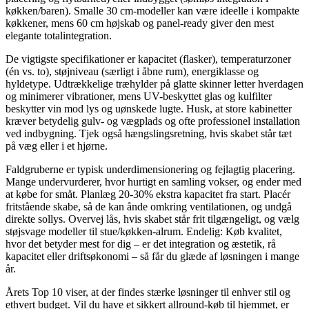
køkken/baren). Smalle 30 cm-modeller kan være ideelle i kompakte
køkkener, mens 60 cm højskab og panel-ready giver den mest
elegante totalintegration.
De vigtigste specifikationer er kapacitet (flasker), temperaturzoner
(én vs. to), støjniveau (særligt i åbne rum), energiklasse og
hyldetype. Udtrækkelige træhylder på glatte skinner letter hverdagen
og minimerer vibrationer, mens UV-beskyttet glas og kulfilter
beskytter vin mod lys og uønskede lugte. Husk, at store kabinetter
kræver betydelig gulv- og vægplads og ofte professionel installation
ved indbygning. Tjek også hængslingsretning, hvis skabet står tæt
på væg eller i et hjørne.
Faldgruberne er typisk underdimensionering og fejlagtig placering.
Mange undervurderer, hvor hurtigt en samling vokser, og ender med
at købe for småt. Planlæg 20-30% ekstra kapacitet fra start. Placér
fritstående skabe, så de kan ånde omkring ventilationen, og undgå
direkte sollys. Overvej lås, hvis skabet står frit tilgængeligt, og vælg
støjsvage modeller til stue/køkken-alrum. Endelig: Køb kvalitet,
hvor det betyder mest for dig – er det integration og æstetik, rå
kapacitet eller driftsøkonomi – så får du glæde af løsningen i mange
år.
Årets Top 10 viser, at der findes stærke løsninger til enhver stil og
ethvert budget. Vil du have et sikkert allround-køb til hjemmet, er