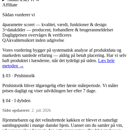
Affiliate
Sådan vurderer vi
4
parametre scoret — kvalitet, værdi, funktioner & design
3+
datakilder — producent, forhandlere & brugeranmeldelser
Dagligt
prisen overvåges & verificeres
QA
kvalitetssikret inden udgivelse
Vores vurdering bygger på systematisk analyse af produktdata og
markedets samlede erfaring — aldrig på betalt placering. Har vi selv
haft produktet i hænderne, står det tydeligt på siden.
Læs hele
metoden →
§ 03 · Prishistorik
Prishistorik bliver tilgængelig efter første måleperiode. Vi måler
prisen dagligt og viser udviklingen her efter 7 dage.
§ 04 · I dybden
Sidst opdateret:
2. juli 2026
Hjemmebaren og det velindrettede køkken er blevet et naturligt
samlingspunkt i mange danske hjem. Uanset om du samler på vin,