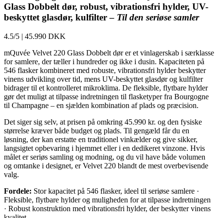
Glass Dobbelt dør, robust, vibrationsfri hylder, UV-
beskyttet glasdør, kulfilter –
Til den seriøse samler
4.5/5
|
45.990 DKK
mQuvée Velvet 220 Glass Dobbelt dør er et vinlagerskab i særklasse
for samlere, der tæller i hundreder og ikke i dusin. Kapaciteten på
546 flasker kombineret med robuste, vibrationsfri hylder beskytter
vinens udvikling over tid, mens UV-beskyttet glasdør og kulfilter
bidrager til et kontrolleret mikroklima. De fleksible, flytbare hylder
gør det muligt at tilpasse indretningen til flasketyper fra Bourgogne
til Champagne – en sjælden kombination af plads og præcision.
Det siger sig selv, at prisen på omkring 45.990 kr. og den fysiske
størrelse kræver både budget og plads. Til gengæld får du en
løsning, der kan erstatte en traditionel vinkælder og give sikker,
langsigtet opbevaring i hjemmet eller i en dedikeret vinzone. Hvis
målet er seriøs samling og modning, og du vil have både volumen
og omtanke i designet, er Velvet 220 blandt de mest overbevisende
valg.
Fordele:
Stor kapacitet på 546 flasker, ideel til seriøse samlere ·
Fleksible, flytbare hylder og muligheden for at tilpasse indretningen
· Robust konstruktion med vibrationsfri hylder, der beskytter vinens
kvalitet