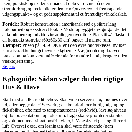
pæn, praktisk og skalerbar måde at opbevare vine på uden
strømforbrug og mekanik, er denne mQuvée-reol et fremragende
udgangspunkt – og et godt supplement til et fremtidigt vinkøleskab.
Fordele:
Robust konstruktion i amerikansk rød eg sikrer lang
holdbarhed og eksklusivt look. · Modulopbygget design gør det let
at kombinere og udvide vinsamlingen over tid. · Plads til 41 flasker i
en kompakt størrelse (60x60x30 cm) passer til mange rum.
Ulemper:
Prisen på 1439 DKK er i den øvre midterklasse, hvilket
kan afskrække budgetbevidste købere. · Vægmontering kræver
præcision og kan være udfordrende for mindre handy brugere uden
værktøjserfaring.
Se pris
Købsguide: Sådan vælger du den rigtige
Hus & Have
Start med at afklare dit behov: Skal vinen serveres nu, modnes over
tid, eller begge dele? Serveringsskabe prioriterer hurtig adgang og
fleksibilitet, ofte med to temperaturzoner (rød/hvid), lavt støjniveau
og flot præsentation i opholdsrum. Lagerskabe prioriterer stabilitet
og volumen med vibrationsfri hylder, UV-beskyttet glas og filtreret
luft. Overvej også, om løsningen skal være fritstående (nem
placering og flytbarhed) eller indbygget (sømløs integration i