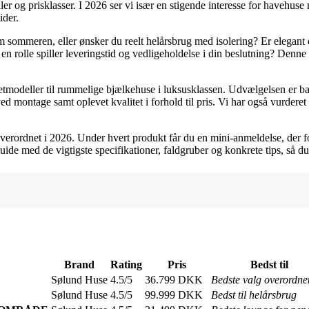
ialer og prisklasser. I 2026 ser vi især en stigende interesse for havehus
ider.
ommeren, eller ønsker du reelt helårsbrug med isolering? Er elegant desi
n rolle spiller leveringstid og vedligeholdelse i din beslutning? Denne 
etmodeller til rummelige bjælkehuse i luksusklassen. Udvælgelsen er ba
 montage samt oplevet kvalitet i forhold til pris. Vi har også vurderet
overordnet i 2026. Under hvert produkt får du en mini-anmeldelse, der f
de med de vigtigste specifikationer, faldgruber og konkrete tips, så d
Brand
Rating
Pris
Bedst til
Sølund Huse
4.5/5
36.799 DKK
Bedste valg overordne
Sølund Huse
4.5/5
99.999 DKK
Bedst til helårsbrug