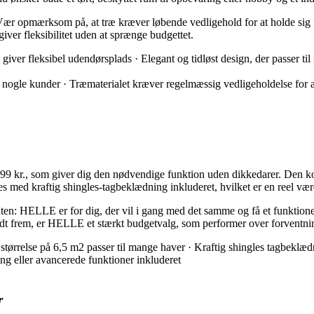
 Vær opmærksom på, at træ kræver løbende vedligehold for at holde sig 
giver fleksibilitet uden at sprænge budgettet.
er fleksibel udendørsplads · Elegant og tidløst design, der passer til 
or nogle kunder · Træmaterialet kræver regelmæssig vedligeholdelse for 
9 kr., som giver dig den nødvendige funktion uden dikkedarer. Den kompa
res med kraftig shingles-tagbeklædning inkluderet, hvilket er en reel væ
ten: HELLE er for dig, der vil i gang med det samme og få et funktionelt,
dt frem, er HELLE et stærkt budgetvalg, som performer over forventning
tørrelse på 6,5 m2 passer til mange haver · Kraftig shingles tagbeklæd
ing eller avancerede funktioner inkluderet
r