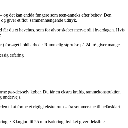
er – og det kan endda fungere som teen-anneks efter behov. Den
 og giver et flot, sammenhængende udtryk.
d får du et havehus, som for alvor skaber merværdi i hverdagen. Hvis
.
r.) for øget holdbarhed · Rummelig størrelse på 24 m² giver mange
ssig erfaring
arne gør-det-selv køber. Du får en ekstra kraftig rammekonstruktion
ng undervejs.
en til at forme et rigtigt ekstra rum – fra sommerstue til helårsklart
ng. · Klargjort til 55 mm isolering, hvilket giver fleksible