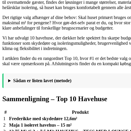
til overnattende gæster, findes der løsninger i mange størrelser, mater
helårsklar isolering, så huset kan bruges komfortabelt gennem alle årst
Det rigtige valg afhænger af dine behov: Skal huset primært bruges om s
maksimal m² for pengene? Hvor gør-det-selv parat er du, og hvor stor e
klare anbefalinger til forskellige brugsscenarier og budgetter.
Vi har udvalgt 10 havehuse, der dækker hele spektret fra skarpe budg
funktioner som skydedøre og isoleringsmuligheder, brugervenlighed ved
klima og fleksibilitet i indretningen.
I artiklen finder du en rangordnet Top 10, hvor #1 er det bedste valg 
skal være opmærksom på. Afslutningsvis finder du en kompakt købsgui
Sådan er listen lavet (metode)
Sammenligning – Top 10 Havehuse
#
Produkt
1
Frederikke med skydedøre 12,6m²
2
Maja 1 isoleret havehus – 15 m²