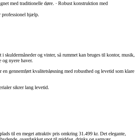
ignet med traditionelle døre. · Robust konstruktion med
 professionel hjælp.
t i skuldermåneder og vinter, så rummet kan bruges til kontor, musik,
e og nyere haver.
år en gennemført kvalitetsløsning med robusthed og levetid som klare
ialer sikrer lang levetid.
s til en meget attraktiv pris omkring 31.499 kr. Det elegante,
 indbydende, overdækket spot til middag, drinks og samvær.