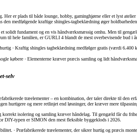
g. Her er plads til både lounge, hobby, gaminghjørne eller et lyst ateli
s den medfølgende kraftige shingles-tagbeklædning øger holdbarheden
g, et solidt fundament og en vis håndværksmæssig omhu. Men til gengæl
 rum til hele familien, er GURLI 4 blandt de mest overbevisende bud i år
rtig · Kraftig shingles tagbeklædning medfølger gratis (værdi 6.400 k
ogle købere · Elementerne kræver præcis samling og lidt håndværksmæ
et-selv
abrikerede træelementer – en kombination, der taler direkte til den erf
ngen hurtigere og mere retlinjet end løsninger, der kræver mere tilpasni
og korrekt isolering og samling kræver håndelag. Til gengæld får du frihed
. For DIY-typen er SIMON den mest fleksible byggeklods i 2026.
itet. · Præfabrikerede træelementer, der sikrer hurtig og præcis monteri