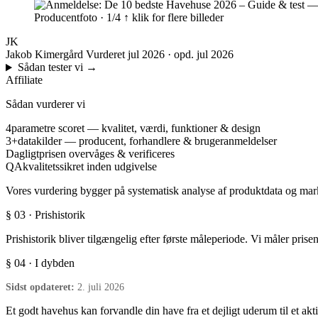
Producentfoto · 1/4
↑ klik for flere billeder
JK
Jakob Kimergård
Vurderet jul 2026 · opd. jul 2026
Sådan tester vi
→
Affiliate
Sådan vurderer vi
4
parametre scoret — kvalitet, værdi, funktioner & design
3+
datakilder — producent, forhandlere & brugeranmeldelser
Dagligt
prisen overvåges & verificeres
QA
kvalitetssikret inden udgivelse
Vores vurdering bygger på systematisk analyse af produktdata og marke
§ 03 · Prishistorik
Prishistorik bliver tilgængelig efter første måleperiode. Vi måler prise
§ 04 · I dybden
Sidst opdateret:
2. juli 2026
Et godt havehus kan forvandle din have fra et dejligt uderum til et ak