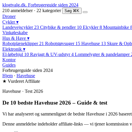
klogtvalg.dk
.
Forbrugerguide siden 2024
210 anmeldelser · 22 kategorier
Søg
⌘K
Droner
Cykler
▾
Landevejscykler
23
Citybike & pendler
10
Elcykler
8
Mountainbike
Vinkøleskabe
Hus & Have
▾
Robotplæneklipper
21
Robotstøvsuger
15
Havehuse
13
Skure & Opb
Elektronik
▾
El-løbehjul
10
Ravjagt & UV-udstyr
4
Lommelygter & pandelamper
Kontor
Guides
Forbrugerguide siden 2024
Hjem
·
Havehuse
★ Vurderet
Affiliate
Havehuse · Test 2026
De 10 bedste Havehuse 2026 – Guide & test
Vi har analyseret og sammenlignet de bedste Havehuse i 2026 baseret p
Denne anmeldelse indeholder affiliate-links — vi tjener kommission v