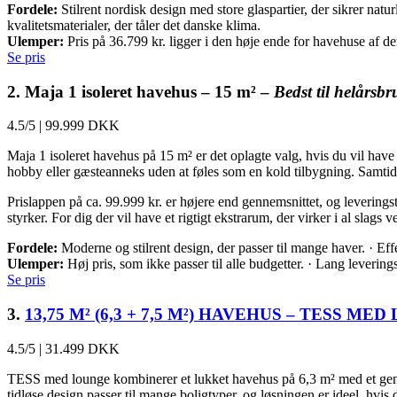
Fordele:
Stilrent nordisk design med store glaspartier, der sikrer na
kvalitetsmaterialer, der tåler det danske klima.
Ulemper:
Pris på 36.799 kr. ligger i den høje ende for havehuse af d
Se pris
2. Maja 1 isoleret havehus – 15 m² –
Bedst til helårsbr
4.5/5
|
99.999 DKK
Maja 1 isoleret havehus på 15 m² er det oplagte valg, hvis du vil have
hobby eller gæsteanneks uden at føles som en kold tilbygning. Samtidig
Prislappen på ca. 99.999 kr. er højere end gennemsnittet, og levering
styrker. For dig der vil have et rigtigt ekstrarum, der virker i al slags
Fordele:
Moderne og stilrent design, der passer til mange haver. · Effe
Ulemper:
Høj pris, som ikke passer til alle budgetter. · Lang levering
Se pris
3.
13,75 M² (6,3 + 7,5 M²) HAVEHUS – TESS 
4.5/5
|
31.499 DKK
TESS med lounge kombinerer et lukket havehus på 6,3 m² med et gener
tidløse design passer til mange boligtyper, og løsningen er ideel, hvi