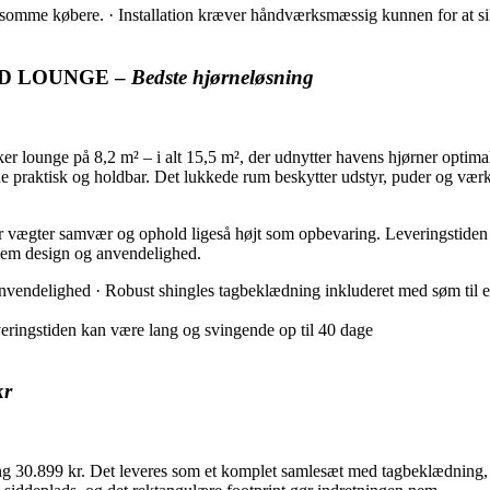
ølsomme købere. · Installation kræver håndværksmæssig kunnen for at sik
MED LOUNGE –
Bedste hjørneløsning
 lounge på 8,2 m² – i alt 15,5 m², der udnytter havens hjørner optima
 praktisk og holdbar. Det lukkede rum beskytter udstyr, puder og værkt
r vægter samvær og ophold ligeså højt som opbevaring. Leveringstiden
lem design og anvendelighed.
endelighed · Robust shingles tagbeklædning inkluderet med søm til en
veringstiden kan være lang og svingende op til 40 dage
kr
ng 30.899 kr. Det leveres som et komplet samlesæt med tagbeklædning, s