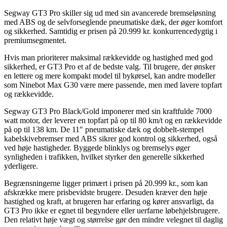
Segway GT3 Pro skiller sig ud med sin avancerede bremseløsning
med ABS og de selvforseglende pneumatiske dæk, der øger komfort
og sikkerhed. Samtidig er prisen på 20.999 kr. konkurrencedygtig i
premiumsegmentet.
Hvis man prioriterer maksimal rækkevidde og hastighed med god
sikkerhed, er GT3 Pro et af de bedste valg. Til brugere, der ønsker
en lettere og mere kompakt model til bykørsel, kan andre modeller
som Ninebot Max G30 være mere passende, men med lavere topfart
og rækkevidde.
Segway GT3 Pro Black/Gold imponerer med sin kraftfulde 7000
watt motor, der leverer en topfart på op til 80 km/t og en rækkevidde
på op til 138 km. De 11″ pneumatiske dæk og dobbelt-stempel
kabelskivebremser med ABS sikrer god kontrol og sikkerhed, også
ved høje hastigheder. Byggede blinklys og bremselys øger
synligheden i trafikken, hvilket styrker den generelle sikkerhed
yderligere.
Begrænsningerne ligger primært i prisen på 20.999 kr., som kan
afskrække mere prisbevidste brugere. Desuden kræver den høje
hastighed og kraft, at brugeren har erfaring og kører ansvarligt, da
GT3 Pro ikke er egnet til begyndere eller uerfarne løbehjelsbrugere.
Den relativt høje vægt og størrelse gør den mindre velegnet til daglig