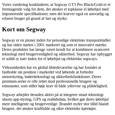
Vores vurdering konkluderer, at Segway GT3 Pro Black/Gold er et
fremragende valg for dem, der ønsker et topklasse el løbehjul med
imponerende specifikationer, men det kræver også en ansvarlig og
erfaren bruger på grund af fart og styrke.
Kort om Segway
Segway er en pioner inden for personlige elektriske transportmidler
og har siden starten i 2001 markeret sig som et innovativt mærke.
Deres produkter har længe været kendt for at kombinere avanceret
teknologi med brugervenlighed og sikkerhed. Segway har opbygget
et solidt ry især inden for el løbehjul og elektriske segways.
Virksomheden har en global tilstedeværelse og har formået at
fastholde sin position i markedet ved løbende at forbedre
motorstyring, batteriteknologi og sikkerhedsfunktioner. Deres
premium-serier er ofte rettet mod professionelle brugere og
entusiaster, som stiller høje krav til både ydeevne og pålidelighed.
Segway arbejder desuden aktivt på at integrere smart teknologi
såsom app-styring, GPS og realtidsdata, hvilket gør deres løbehjul
mere intelligente og brugervenlige. Brandet nyder stor tillid blandt
brugere, der ønsker kraftfulde og sikre elektriske køretøjer.