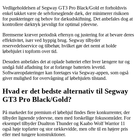
Vedligeholdelsen af Segway GT3 Pro Black/Gold er forholdsvis
enkel takket være de selvforseglende dæk, der minimerer risikoen
for punkteringer og behov for dækudskiftning. Det anbefales dog at
kontrollere dæktryk jævnligt for optimal ydeevne.
Bremserne kræver periodisk eftersyn og justering for at bevare deres
effektivitet, især ved hyppig brug. Segway tilbyder
reservedelsservice og tilbehør, hvilket gør det nemt at holde
løbehjulet i topform over tid.
Desuden anbefales det at oplade batteriet efter hver længere tur og
undgå fuld afladning for at forlænge batteriets levetid.
Softwareopdateringer kan foretages via Segway-appen, som også
giver mulighed for overvågning af løbehjulets tilstand.
Hvad er det bedste alternativ til Segway
GT3 Pro Black/Gold?
På markedet for premium el løbehjul findes flere konkurrenter, der
tilbyder lignende ydeevne, men med forskellige fokusområder. For
eksempel tilbyder Dualtron Thunder og Kaabo Wolf Warrior 11
også høje topfarter og stor rækkevidde, men ofte til en højere pris
eller med tungere konstruktioner.