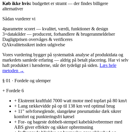
Køb ikke hvis:
budgettet er stramt — der findes billigere
alternativer
Sådan vurderer vi
4
parametre scoret — kvalitet, værdi, funktioner & design
3+
datakilder — producent, forhandlere & brugeranmeldelser
Dagligt
prisen overvåges & verificeres
QA
kvalitetssikret inden udgivelse
Vores vurdering bygger på systematisk analyse af produktdata og
markedets samlede erfaring — aldrig på betalt placering. Har vi selv
haft produktet i hænderne, står det tydeligt på siden.
Læs hele
metoden →
§ 01 · Fordele og ulemper
+
Fordele
6
+
Ekstremt kraftfuld 7000 watt motor med topfart på 80 km/t
+
Lang rækkevidde på op til 138 km ved optimal brug
+
11" selvforseglende, slangeløse pneumatiske dæk sikrer
komfort og punkteringsfri kørsel
+
For- og bageste dobbelt-stempel kabelskivebremser med
ABS giver effektiv og sikker opbremsning