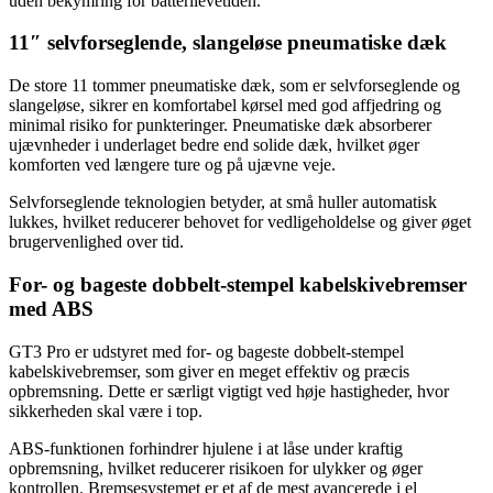
uden bekymring for batterilevetiden.
11″ selvforseglende, slangeløse pneumatiske dæk
De store 11 tommer pneumatiske dæk, som er selvforseglende og
slangeløse, sikrer en komfortabel kørsel med god affjedring og
minimal risiko for punkteringer. Pneumatiske dæk absorberer
ujævnheder i underlaget bedre end solide dæk, hvilket øger
komforten ved længere ture og på ujævne veje.
Selvforseglende teknologien betyder, at små huller automatisk
lukkes, hvilket reducerer behovet for vedligeholdelse og giver øget
brugervenlighed over tid.
For- og bageste dobbelt-stempel kabelskivebremser
med ABS
GT3 Pro er udstyret med for- og bageste dobbelt-stempel
kabelskivebremser, som giver en meget effektiv og præcis
opbremsning. Dette er særligt vigtigt ved høje hastigheder, hvor
sikkerheden skal være i top.
ABS-funktionen forhindrer hjulene i at låse under kraftig
opbremsning, hvilket reducerer risikoen for ulykker og øger
kontrollen. Bremsesystemet er et af de mest avancerede i el