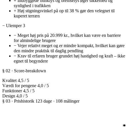
+
Indbyggede blinklys og bremselys øger sikkerhed og
synlighed i trafikken
+
Høj stigningsvinkel på op til 38 % gør den velegnet til
kuperet terræn
−
Ulemper
3
−
Meget høj pris på 20.999 kr., hvilket kan være en barriere
for almindelige brugere
−
Vejer relativt meget og er mindre kompakt, hvilket kan gøre
den mindre praktisk til daglig pendling
−
Krav til erfaren bruger grundet høj hastighed og kraft – ikke
egnet til begyndere
§ 02 · Score-breakdown
Kvalitet
4,5
/ 5
Værdi for pengene
4,0
/ 5
Funktioner
4,5
/ 5
Design
4,0
/ 5
§ 03 · Prishistorik
123 dage · 108 målinger