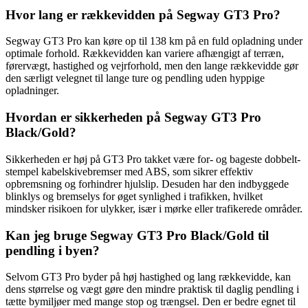
Hvor lang er rækkevidden på Segway GT3 Pro?
Segway GT3 Pro kan køre op til 138 km på en fuld opladning under
optimale forhold. Rækkevidden kan variere afhængigt af terræn,
førervægt, hastighed og vejrforhold, men den lange rækkevidde gør
den særligt velegnet til lange ture og pendling uden hyppige
opladninger.
Hvordan er sikkerheden på Segway GT3 Pro
Black/Gold?
Sikkerheden er høj på GT3 Pro takket være for- og bageste dobbelt-
stempel kabelskivebremser med ABS, som sikrer effektiv
opbremsning og forhindrer hjulslip. Desuden har den indbyggede
blinklys og bremselys for øget synlighed i trafikken, hvilket
mindsker risikoen for ulykker, især i mørke eller trafikerede områder.
Kan jeg bruge Segway GT3 Pro Black/Gold til
pendling i byen?
Selvom GT3 Pro byder på høj hastighed og lang rækkevidde, kan
dens størrelse og vægt gøre den mindre praktisk til daglig pendling i
tætte bymiljøer med mange stop og trængsel. Den er bedre egnet til