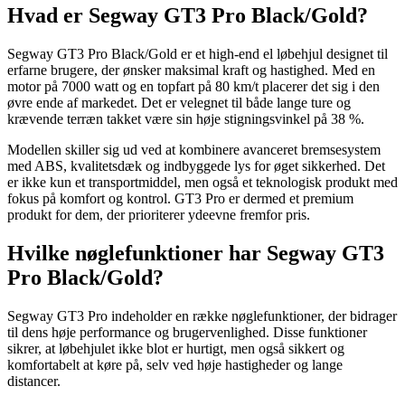
Hvad er Segway GT3 Pro Black/Gold?
Segway GT3 Pro Black/Gold er et high-end el løbehjul designet til
erfarne brugere, der ønsker maksimal kraft og hastighed. Med en
motor på 7000 watt og en topfart på 80 km/t placerer det sig i den
øvre ende af markedet. Det er velegnet til både lange ture og
krævende terræn takket være sin høje stigningsvinkel på 38 %.
Modellen skiller sig ud ved at kombinere avanceret bremsesystem
med ABS, kvalitetsdæk og indbyggede lys for øget sikkerhed. Det
er ikke kun et transportmiddel, men også et teknologisk produkt med
fokus på komfort og kontrol. GT3 Pro er dermed et premium
produkt for dem, der prioriterer ydeevne fremfor pris.
Hvilke nøglefunktioner har Segway GT3
Pro Black/Gold?
Segway GT3 Pro indeholder en række nøglefunktioner, der bidrager
til dens høje performance og brugervenlighed. Disse funktioner
sikrer, at løbehjulet ikke blot er hurtigt, men også sikkert og
komfortabelt at køre på, selv ved høje hastigheder og lange
distancer.