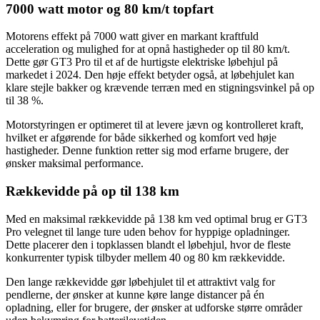
7000 watt motor og 80 km/t topfart
Motorens effekt på 7000 watt giver en markant kraftfuld
acceleration og mulighed for at opnå hastigheder op til 80 km/t.
Dette gør GT3 Pro til et af de hurtigste elektriske løbehjul på
markedet i 2024. Den høje effekt betyder også, at løbehjulet kan
klare stejle bakker og krævende terræn med en stigningsvinkel på op
til 38 %.
Motorstyringen er optimeret til at levere jævn og kontrolleret kraft,
hvilket er afgørende for både sikkerhed og komfort ved høje
hastigheder. Denne funktion retter sig mod erfarne brugere, der
ønsker maksimal performance.
Rækkevidde på op til 138 km
Med en maksimal rækkevidde på 138 km ved optimal brug er GT3
Pro velegnet til lange ture uden behov for hyppige opladninger.
Dette placerer den i topklassen blandt el løbehjul, hvor de fleste
konkurrenter typisk tilbyder mellem 40 og 80 km rækkevidde.
Den lange rækkevidde gør løbehjulet til et attraktivt valg for
pendlerne, der ønsker at kunne køre lange distancer på én
opladning, eller for brugere, der ønsker at udforske større områder