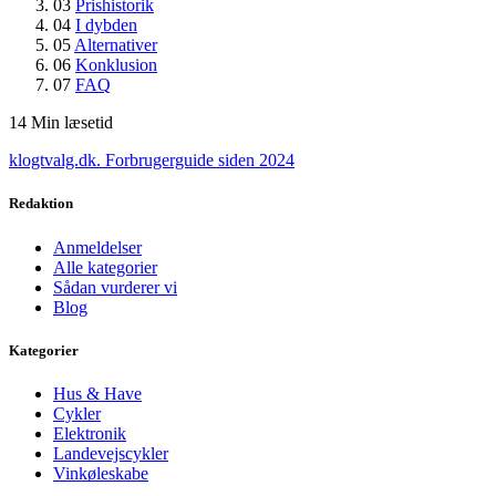
03
Prishistorik
04
I dybden
05
Alternativer
06
Konklusion
07
FAQ
14
Min læsetid
klogtvalg.dk
.
Forbrugerguide siden 2024
Redaktion
Anmeldelser
Alle kategorier
Sådan vurderer vi
Blog
Kategorier
Hus & Have
Cykler
Elektronik
Landevejscykler
Vinkøleskabe