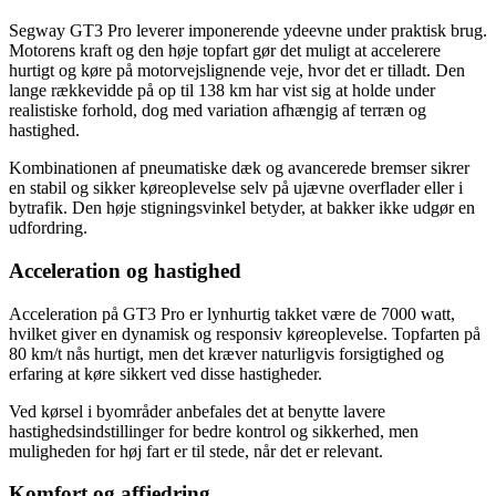
Segway GT3 Pro leverer imponerende ydeevne under praktisk brug.
Motorens kraft og den høje topfart gør det muligt at accelerere
hurtigt og køre på motorvejslignende veje, hvor det er tilladt. Den
lange rækkevidde på op til 138 km har vist sig at holde under
realistiske forhold, dog med variation afhængig af terræn og
hastighed.
Kombinationen af pneumatiske dæk og avancerede bremser sikrer
en stabil og sikker køreoplevelse selv på ujævne overflader eller i
bytrafik. Den høje stigningsvinkel betyder, at bakker ikke udgør en
udfordring.
Acceleration og hastighed
Acceleration på GT3 Pro er lynhurtig takket være de 7000 watt,
hvilket giver en dynamisk og responsiv køreoplevelse. Topfarten på
80 km/t nås hurtigt, men det kræver naturligvis forsigtighed og
erfaring at køre sikkert ved disse hastigheder.
Ved kørsel i byområder anbefales det at benytte lavere
hastighedsindstillinger for bedre kontrol og sikkerhed, men
muligheden for høj fart er til stede, når det er relevant.
Komfort og affjedring