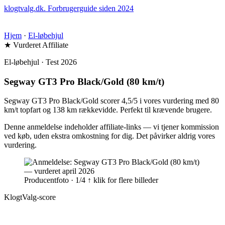
klogtvalg.dk
.
Forbrugerguide siden 2024
Hjem
·
El-løbehjul
★ Vurderet
Affiliate
El-løbehjul · Test 2026
Segway GT3 Pro Black/Gold (80 km/t)
Segway GT3 Pro Black/Gold scorer 4,5/5 i vores vurdering med 80
km/t topfart og 138 km rækkevidde. Perfekt til krævende brugere.
Denne anmeldelse indeholder affiliate-links — vi tjener kommission
ved køb, uden ekstra omkostning for dig. Det påvirker aldrig vores
vurdering.
Producentfoto · 1/4
↑ klik for flere billeder
KlogtValg-score