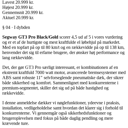
Lavest
20.999 kr.
Højest
20.999 kr.
Gennemsnit
20.999 kr.
Aktuel
20.999 kr.
§ 04 · I dybden
Segway GT3 Pro Black/Gold
scorer 4,5 ud af 5 i vores vurdering
og er et af de hurtigste og mest kraftfulde el løbehjul på markedet.
Med en topfart på op til 80 km/t og en rækkevidde på op til 138 km,
henvender det sig til erfarne brugere, der ønsker høj performance og
lang rækkevidde.
Det, der gør GT3 Pro særligt interessant, er kombinationen af en
ekstremt kraftfuld 7000 watt motor, avancerede bremsesystemer med
ABS samt robuste 11″ selvforseglende pneumatiske dæk, der sikrer
både sikkerhed og komfort. Sammenlignet med konkurrenterne i
premium-segmentet, skiller det sig ud på både hastighed og
rækkevidde.
I denne anmeldelse dækker vi nøglefunktioner, ydeevne i praksis,
installation, vedligeholdelse samt hvordan det klarer sig i forhold til
konkurrenterne. Vi gennemgår også sikkerhedsfunktioner og
brugeroplevelsen med fokus på både daglig pendling og mere
krævende ture.