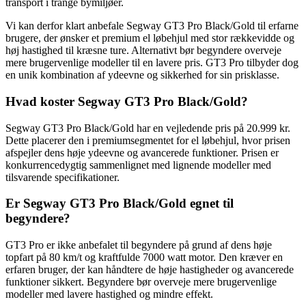
transport i trange bymiljøer.
Vi kan derfor klart anbefale Segway GT3 Pro Black/Gold til erfarne
brugere, der ønsker et premium el løbehjul med stor rækkevidde og
høj hastighed til kræsne ture. Alternativt bør begyndere overveje
mere brugervenlige modeller til en lavere pris. GT3 Pro tilbyder dog
en unik kombination af ydeevne og sikkerhed for sin prisklasse.
Hvad koster Segway GT3 Pro Black/Gold?
Segway GT3 Pro Black/Gold har en vejledende pris på 20.999 kr.
Dette placerer den i premiumsegmentet for el løbehjul, hvor prisen
afspejler dens høje ydeevne og avancerede funktioner. Prisen er
konkurrencedygtig sammenlignet med lignende modeller med
tilsvarende specifikationer.
Er Segway GT3 Pro Black/Gold egnet til
begyndere?
GT3 Pro er ikke anbefalet til begyndere på grund af dens høje
topfart på 80 km/t og kraftfulde 7000 watt motor. Den kræver en
erfaren bruger, der kan håndtere de høje hastigheder og avancerede
funktioner sikkert. Begyndere bør overveje mere brugervenlige
modeller med lavere hastighed og mindre effekt.