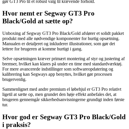
gør GT3 Pro til et robust valg til krævende forhold.
Hvor nemt er Segway GT3 Pro
Black/Gold at sætte op?
Unboxing af Segway GT3 Pro Black/Gold afslører et solidt pakket
produkt med alle nødvendige komponenter for hurtig opsætning.
Manualen er detaljeret og inkluderer illustrationer, som gør det
lettere for brugeren at komme hurtigt i gang.
Selve opsætningen kræver primært montering af styr og justering af
bremser, hvilket kan klares på under en time med standardværktøj.
For mere avancerede indstillinger som softwareopdatering og
kalibrering kan Segways app benyttes, hvilket gør processen
brugervenlig.
Sammenlignet med andre premium el løbehjul er GT3 Pro relativt
ligetil at sætte op, men grundet den høje effekt anbefales det, at
brugeren gennemgår sikkerhedsanvisningerne grundigt inden første
tur.
Hvor god er Segway GT3 Pro Black/Gold
i praksis?