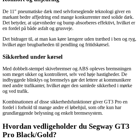
De 11″ pneumatiske dæk med selvforseglende teknologi giver en
markant bedre affjedring end mange konkurrenter med solide dæk.
Det betyder, at ujævnheder og bump absorberes effektivt, hvilket er
en fordel på både asfalt og grusveje.
Det bidrager til, at man kan køre længere uden træthed i ben og ryg,
hvilket øger brugbarheden til pendling og fritidskørsel.
Sikkerhed under kørsel
Med dobbelt-stempel skivebremser og ABS opleves bremsningen
som meget sikker og kontrolleret, selv ved høje hastigheder. De
indbyggede blinklys og bremselys gør det lettere at kommunikere
med andre trafikanter, hvilket øger den samlede sikkerhed i mørke
og ved trafik.
Kombinationen af disse sikkerhedsfunktioner giver GT3 Pro en
fordel i forhold til mange andre el løbehjul, som ofte kun har
grundlæggende belysning og enkelt bremsesystem.
Hvordan vedligeholder du Segway GT3
Pro Black/Gold?