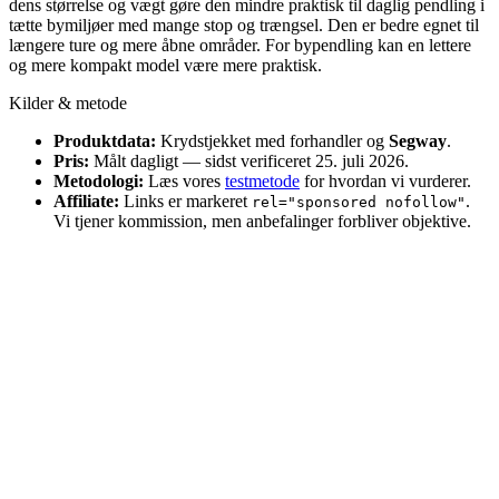
dens størrelse og vægt gøre den mindre praktisk til daglig pendling i
tætte bymiljøer med mange stop og trængsel. Den er bedre egnet til
længere ture og mere åbne områder. For bypendling kan en lettere
og mere kompakt model være mere praktisk.
Kilder & metode
Produktdata:
Krydstjekket med forhandler og
Segway
.
Pris:
Målt dagligt — sidst verificeret 25. juli 2026.
Metodologi:
Læs vores
testmetode
for hvordan vi vurderer.
Affiliate:
Links er markeret
.
rel="sponsored nofollow"
Vi tjener kommission, men anbefalinger forbliver objektive.