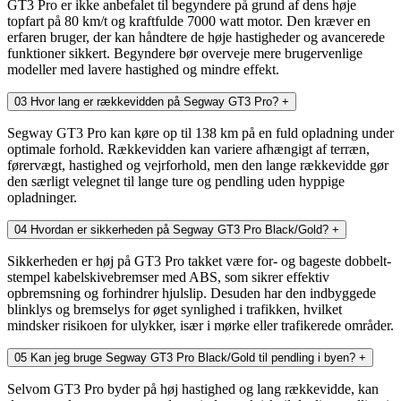
GT3 Pro er ikke anbefalet til begyndere på grund af dens høje
topfart på 80 km/t og kraftfulde 7000 watt motor. Den kræver en
erfaren bruger, der kan håndtere de høje hastigheder og avancerede
funktioner sikkert. Begyndere bør overveje mere brugervenlige
modeller med lavere hastighed og mindre effekt.
03
Hvor lang er rækkevidden på Segway GT3 Pro?
+
Segway GT3 Pro kan køre op til 138 km på en fuld opladning under
optimale forhold. Rækkevidden kan variere afhængigt af terræn,
førervægt, hastighed og vejrforhold, men den lange rækkevidde gør
den særligt velegnet til lange ture og pendling uden hyppige
opladninger.
04
Hvordan er sikkerheden på Segway GT3 Pro Black/Gold?
+
Sikkerheden er høj på GT3 Pro takket være for- og bageste dobbelt-
stempel kabelskivebremser med ABS, som sikrer effektiv
opbremsning og forhindrer hjulslip. Desuden har den indbyggede
blinklys og bremselys for øget synlighed i trafikken, hvilket
mindsker risikoen for ulykker, især i mørke eller trafikerede områder.
05
Kan jeg bruge Segway GT3 Pro Black/Gold til pendling i byen?
+
Selvom GT3 Pro byder på høj hastighed og lang rækkevidde, kan