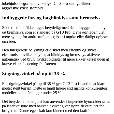
løbehjulskategorien, hvilket gør GT3 Pro særligt sikkert til
aggressive kørselsforhold.
Indbyggede for- og bagblinklys samt bremselys
Sikkerhed i trafikken øges betydeligt med de indbyggede blinklys
og bremselys, som er standard på GT3 Pro. Dette gør løbehjulet
mere synligt for andre trafikanter, især i mørke eller dårligt oplyste
områder.
Den integrerede belysning er diskret men effektiv og styres
elektronisk, hvilket betyder, at blinklys og bremselys aktiveres
automatisk ved brug, hvilket bidrager til mere sikker kørsel uden at
kræve ekstra betjening fra føreren.
Stigningsvinkel på op til 38 %
En stigningsvinkel på op til 38 % gør GT3 Pro i stand til at klare
meget stejlt terræn. Dette er langt højere end mange konkurrenters
modeller, som ofte ligger under 25 %.
Det betyder, at løbehjulet kan anvendes i kuperede byområder samt
på landevejsture med bakker, hvilket giver større fleksibilitet for
brugeren. Denne egenskab kombineret med den kraftfulde motor