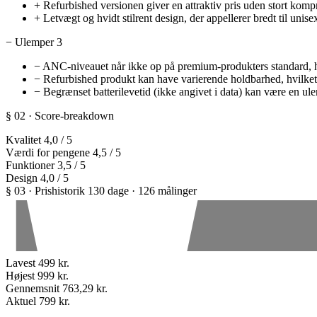
+
Refurbished versionen giver en attraktiv pris uden stort kompr
+
Letvægt og hvidt stilrent design, der appellerer bredt til unise
−
Ulemper
3
−
ANC-niveauet når ikke op på premium-produkters standard, hv
−
Refurbished produkt kan have varierende holdbarhed, hvilk
−
Begrænset batterilevetid (ikke angivet i data) kan være en u
§ 02 · Score-breakdown
Kvalitet
4,0
/ 5
Værdi for pengene
4,5
/ 5
Funktioner
3,5
/ 5
Design
4,0
/ 5
§ 03 · Prishistorik
130 dage · 126 målinger
Lavest
499 kr.
Højest
999 kr.
Gennemsnit
763,29 kr.
Aktuel
799 kr.