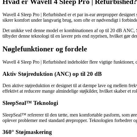
Hvad er Wavell 4 Sleep Pro | Refurbished?
Wavell 4 Sleep Pro | Refurbished er et par in-ear ørepropper designet s
sikrer komfort under langvarig brug, som ofte er nødvendigt i forbind
Det unikke ved denne model er kombinationen af op til 20 dB ANC, Sl
tilbyder denne teknologi til en lavere pris end nyprisen, hvilket gør 
Nøglefunktioner og fordele
Wavell 4 Sleep Pro | Refurbished indeholder flere vigtige funktioner
Aktiv Støjreduktion (ANC) op til 20 dB
Den aktive støjreduktion er designet til at dæmpe lave og mellem frek
effektivt at reducere mange almindelige støjkilder, hvilket skaber et r
SleepSeal™ Teknologi
SleepSeal™ refererer til den tætte, men komfortable pasform, som ørep
oplever problemer med standard ørepropper. Teknologien forbedrer o
360° Støjmaskering