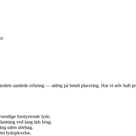
er
dets samlede erfaring — aldrig på betalt placering. Har vi selv haft pro
entlige forstyrrende lyde.
lastning ved lang tids brug.
ring uden ubehag.
et lydoplevelse.