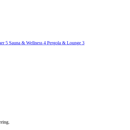
ner
5
Sauna & Wellness
4
Pergola & Lounge
3
ering.