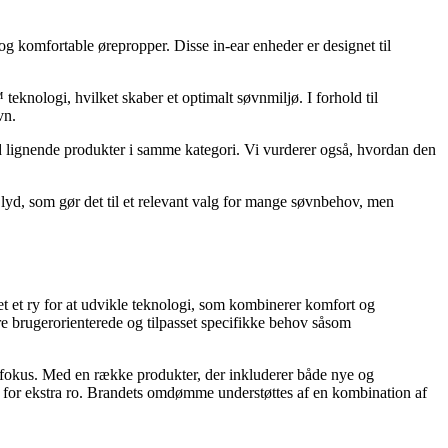
 og komfortable ørepropper. Disse in-ear enheder er designet til
knologi, hvilket skaber et optimalt søvnmiljø. I forhold til
vn.
 lignende produkter i samme kategori. Vi vurderer også, hvordan den
 lyd, som gør det til et relevant valg for mange søvnbehov, men
t et ry for at udvikle teknologi, som kombinerer komfort og
ære brugerorienterede og tilpasset specifikke behov såsom
te fokus. Med en række produkter, der inkluderer både nye og
rug for ekstra ro. Brandets omdømme understøttes af en kombination af