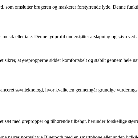
yd, som omslutter brugeren og maskerer forstyrrende lyde. Denne funktion
ve musik eller tale. Denne lydprofil understøtter afslapning og søvn ved
et sikrer, at ørepropperne sidder komfortabelt og stabilt gennem hele nat
nceret søvnteknologi, hvor kvaliteten gennemgår grundige vurderings o
 sæt med ørepropper og tilhørende tilbehør, herunder forskellige større
erne parres normalt via Bluetooth med en smartphone eller anden lydki