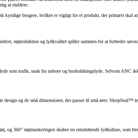
tig at etablere.
 kyndige brugere, hvilket er vigtigt for et produkt, der primært skal a
omfort, støjreduktion og lydkvalitet spiller sammen for at forbedre søvn
lyde som trafik, snak fra naboer og husholdningslyde. Selvom ANC ikke 
tte design og de små dimensioner, der passer til små ører. SleepSeal™ te
tøj, og 360° støjmaskeringen skaber en omsluttende lydkulisse, som frem