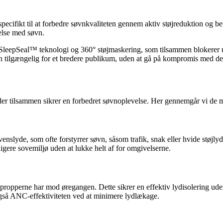
pecifikt til at forbedre søvnkvaliteten gennem aktiv støjreduktion og be
else med søvn.
eepSeal™ teknologi og 360° støjmaskering, som tilsammen blokerer uøns
den tilgængelig for et bredere publikum, uden at gå på kompromis med de 
, der tilsammen sikrer en forbedret søvnoplevelse. Her gennemgår vi de 
venslyde, som ofte forstyrrer søvn, såsom trafik, snak eller hvide støj
oligere sovemiljø uden at lukke helt af for omgivelserne.
ropperne har mod øregangen. Dette sikrer en effektiv lydisolering uden 
gså ANC-effektiviteten ved at minimere lydlækage.