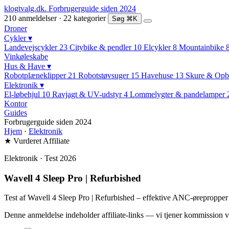
klogtvalg.dk
.
Forbrugerguide siden 2024
210 anmeldelser · 22 kategorier
Søg
⌘K
Droner
Cykler
▾
Landevejscykler
23
Citybike & pendler
10
Elcykler
8
Mountainbike
Vinkøleskabe
Hus & Have
▾
Robotplæneklipper
21
Robotstøvsuger
15
Havehuse
13
Skure & Opb
Elektronik
▾
El-løbehjul
10
Ravjagt & UV-udstyr
4
Lommelygter & pandelamper
Kontor
Guides
Forbrugerguide siden 2024
Hjem
·
Elektronik
★ Vurderet
Affiliate
Elektronik · Test 2026
Wavell 4 Sleep Pro | Refurbished
Test af Wavell 4 Sleep Pro | Refurbished – effektive ANC-ørepropper
Denne anmeldelse indeholder affiliate-links — vi tjener kommission v