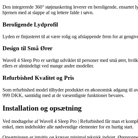
Den integrerede 360° støjmaskering leverer en beroligende, ensartet l
hjernen med at slappe af og lettere falde i søvn.
Beroligende Lydprofil
Lyden er finjusteret til at være rolig og afslappende frem for at gengi
Design til Små Ører
Wavell 4 Sleep Pro er særligt udviklet til personer med små ører, hvilk
ellers er almindeligt ved mange andre modeller.
Refurbished Kvalitet og Pris
Som refurbished model tilbyder produktet en økonomisk adgang til ava
999 DKK, samtidig med at de væsentligste funktioner bevares.
Installation og opsætning
Ved modtagelse af Wavell 4 Sleep Pro | Refurbished får man et komplet
enkel, men indeholder alle nødvendige elementer for en hurtig start.
Opsætningen er intuitiv og kræver minimal teknisk indsigt. Ørepropp