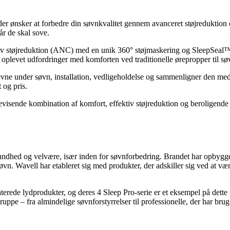
, der ønsker at forbedre din søvnkvalitet gennem avanceret støjreduktion
år de skal sove.
iv støjreduktion (ANC) med en unik 360° støjmaskering og SleepSeal™ te
 oplevet udfordringer med komforten ved traditionelle ørepropper til sø
ne under søvn, installation, vedligeholdelse og sammenligner den med
 og pris.
evisende kombination af komfort, effektiv støjreduktion og beroligende
undhed og velvære, især inden for søvnforbedring. Brandet har opbygge
søvn. Wavell har etableret sig med produkter, der adskiller sig ved at v
laterede lydprodukter, og deres 4 Sleep Pro-serie er et eksempel på det
gruppe – fra almindelige søvnforstyrrelser til professionelle, der har b