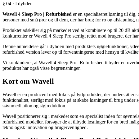
§ 04 · I dybden
Wavell 4 Sleep Pro | Refurbished
er en specialiseret løsning til dig
personer med små ører og til dem, der har brug for ro og afslapning, n
Produktet adskiller sig på markedet ved at kombinere op til 20 dB akt
konkurrenter er Wavell 4 Sleep Pro særligt rettet mod brugere, der har
Denne anmeldelse går i dybden med produktets nøglefunktioner, ydeev
refurbished version lever op til forventningerne med hensyn til kvalitet
Vi konkluderer, at Wavell 4 Sleep Pro | Refurbished tilbyder en overb
produktet har også visse begrænsninger.
Kort om Wavell
Wavell er en producent med fokus på lydprodukter, der understøtter s
funktionalitet, særligt med fokus på at skabe løsninger til brug under 
søvnmeditation og støjreduktion.
Wavell positionerer sig i markedet som en specialist inden for søvnre
refurbished modeller, forsøger de at tilbyde løsninger for en bred mål
teknologisk innovation og brugervenlighed.