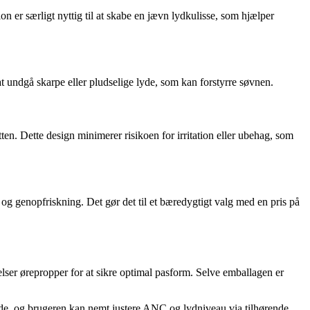
 er særligt nyttig til at skabe en jævn lydkulisse, som hjælper
 at undgå skarpe eller pludselige lyde, som kan forstyrre søvnen.
ten. Dette design minimerer risikoen for irritation eller ubehag, som
g genopfriskning. Det gør det til et bæredygtigt valg med en pris på
lser ørepropper for at sikre optimal pasform. Selve emballagen er
lde, og brugeren kan nemt justere ANC og lydniveau via tilhørende