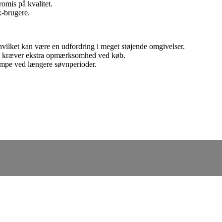
omis på kvalitet.
x-brugere.
ilket kan være en udfordring i meget støjende omgivelser.
et kræver ekstra opmærksomhed ved køb.
lempe ved længere søvnperioder.