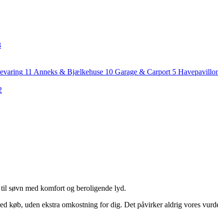
8
evaring
11
Anneks & Bjælkehuse
10
Garage & Carport
5
Havepavillo
2
 til søvn med komfort og beroligende lyd.
ed køb, uden ekstra omkostning for dig. Det påvirker aldrig vores vurd