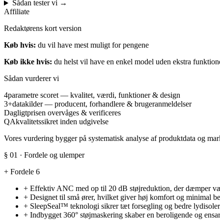
Sådan tester vi
→
Affiliate
Redaktørens kort version
Køb hvis:
du vil have mest muligt for pengene
Køb ikke hvis:
du helst vil have en enkel model uden ekstra funktion
Sådan vurderer vi
4
parametre scoret — kvalitet, værdi, funktioner & design
3+
datakilder — producent, forhandlere & brugeranmeldelser
Dagligt
prisen overvåges & verificeres
QA
kvalitetssikret inden udgivelse
Vores vurdering bygger på systematisk analyse af produktdata og marke
§ 01 · Fordele og ulemper
+
Fordele
6
+
Effektiv ANC med op til 20 dB støjreduktion, der dæmper væs
+
Designet til små ører, hvilket giver høj komfort og minimal be
+
SleepSeal™ teknologi sikrer tæt forsegling og bedre lydisole
+
Indbygget 360° støjmaskering skaber en beroligende og ensart