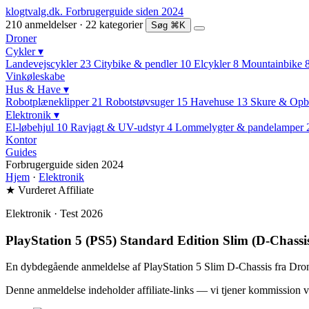
klogtvalg.dk
.
Forbrugerguide siden 2024
210 anmeldelser · 22 kategorier
Søg
⌘K
Droner
Cykler
▾
Landevejscykler
23
Citybike & pendler
10
Elcykler
8
Mountainbike
Vinkøleskabe
Hus & Have
▾
Robotplæneklipper
21
Robotstøvsuger
15
Havehuse
13
Skure & Opb
Elektronik
▾
El-løbehjul
10
Ravjagt & UV-udstyr
4
Lommelygter & pandelamper
Kontor
Guides
Forbrugerguide siden 2024
Hjem
·
Elektronik
★ Vurderet
Affiliate
Elektronik · Test 2026
PlayStation 5 (PS5) Standard Edition Slim (D-Chassis)
En dybdegående anmeldelse af PlayStation 5 Slim D-Chassis fra Drone
Denne anmeldelse indeholder affiliate-links — vi tjener kommission v