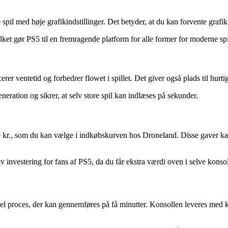
l med høje grafikindstillinger. Det betyder, at du kan forvente grafik i 
ilket gør PS5 til en fremragende platform for alle former for moderne spi
rer ventetid og forbedrer flowet i spillet. Det giver også plads til hur
eneration og sikrer, at selv store spil kan indlæses på sekunder.
0 kr., som du kan vælge i indkøbskurven hos Droneland. Disse gaver kan o
tiv investering for fans af PS5, da du får ekstra værdi oven i selve konso
 proces, der kan gennemføres på få minutter. Konsollen leveres med kla