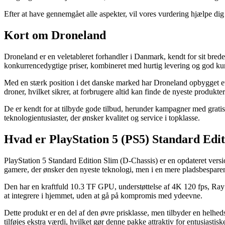
Efter at have gennemgået alle aspekter, vil vores vurdering hjælpe dig
Kort om Droneland
Droneland er en veletableret forhandler i Danmark, kendt for sit brede 
konkurrencedygtige priser, kombineret med hurtig levering og god ku
Med en stærk position i det danske marked har Droneland opbygget et 
droner, hvilket sikrer, at forbrugere altid kan finde de nyeste produkte
De er kendt for at tilbyde gode tilbud, herunder kampagner med gratis 
teknologientusiaster, der ønsker kvalitet og service i topklasse.
Hvad er PlayStation 5 (PS5) Standard Edit
PlayStation 5 Standard Edition Slim (D-Chassis) er en opdateret ver
gamere, der ønsker den nyeste teknologi, men i en mere pladsbespare
Den har en kraftfuld 10.3 TF GPU, understøttelse af 4K 120 fps, Ra
at integrere i hjemmet, uden at gå på kompromis med ydeevne.
Dette produkt er en del af den øvre prisklasse, men tilbyder en helhed
tilføjes ekstra værdi, hvilket gør denne pakke attraktiv for entusiastisk