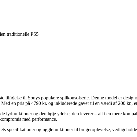
den traditionelle PS5
tilføjelse til Sonys populære spilkonsolserie. Denne model er designet 
Med en pris på 4790 kr. og inkluderede gaver til en værdi af 200 kr., er
rede lydfunktioner og den høje ydelse, den leverer – alt i en mere kom
på kompromis med performance.
dets specifikationer og nøglefunktioner til brugeroplevelse, vedligeholdel