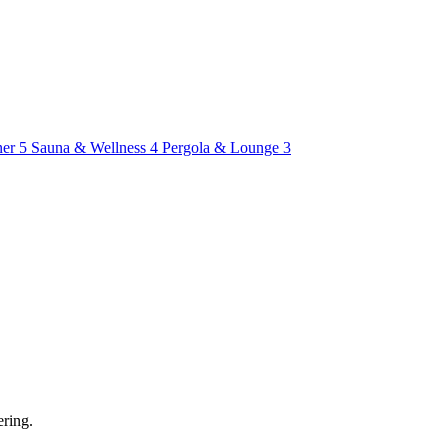
ner
5
Sauna & Wellness
4
Pergola & Lounge
3
ering.