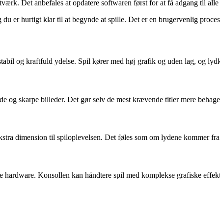
etværk. Det anbefales at opdatere softwaren først for at få adgang til alle
du er hurtigt klar til at begynde at spille. Det er en brugervenlig proces
tabil og kraftfuld ydelse. Spil kører med høj grafik og uden lag, og ly
e og skarpe billeder. Det gør selv de mest krævende titler mere behagel
stra dimension til spiloplevelsen. Det føles som om lydene kommer fra a
ke hardware. Konsollen kan håndtere spil med komplekse grafiske effekter