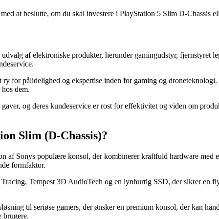
 med at beslutte, om du skal investere i PlayStation 5 Slim D-Chassis ell
udvalg af elektroniske produkter, herunder gamingudstyr, fjernstyret lege
ndeservice.
ry for pålidelighed og ekspertise inden for gaming og droneteknologi. 
r hos dem.
gaver, og deres kundeservice er rost for effektivitet og viden om produ
ion Slim (D-Chassis)?
sion af Sonys populære konsol, der kombinerer kraftfuld hardware med
nde formfaktor.
y Tracing, Tempest 3D AudioTech og en lynhurtig SSD, der sikrer en f
sløsning til seriøse gamers, der ønsker en premium konsol, der kan hånd
e brugere.