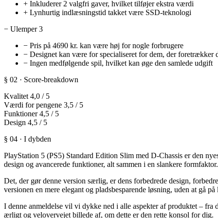
+
Inkluderer 2 valgfri gaver, hvilket tilføjer ekstra værdi
+
Lynhurtig indlæsningstid takket være SSD-teknologi
−
Ulemper
3
−
Pris på 4690 kr. kan være høj for nogle forbrugere
−
Designet kan være for specialiseret for dem, der foretrækker 
−
Ingen medfølgende spil, hvilket kan øge den samlede udgift
§ 02 · Score-breakdown
Kvalitet
4,0
/ 5
Værdi for pengene
3,5
/ 5
Funktioner
4,5
/ 5
Design
4,5
/ 5
§ 04 · I dybden
PlayStation 5 (PS5) Standard Edition Slim med D-Chassis er den nyeste 
design og avancerede funktioner, alt sammen i en slankere formfaktor. 
Det, der gør denne version særlig, er dens forbedrede design, forbed
versionen en mere elegant og pladsbesparende løsning, uden at gå 
I denne anmeldelse vil vi dykke ned i alle aspekter af produktet – fra 
ærligt og velovervejet billede af, om dette er den rette konsol for dig.