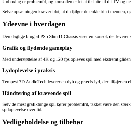
Unboxing er problemfri, og konsollen er let at tilslutte til dit TV og n
Selve opsætningen kræver blot, at du følger de enkle trin i menuen, og 
Ydeevne i hverdagen
Den daglige brug af PS5 Slim D-Chassis viser en konsol, der leverer s
Grafik og flydende gameplay
Med understøttelse af 4K og 120 fps opleves spil med ekstremt glidend
Lydoplevelse i praksis
Tempest 3D AudioTech leverer en dyb og præcis lyd, der tilføjer en ek
Håndtering af krævende spil
Selv de mest grafiktunge spil kører problemfrit, takket være den stær
spiloplevelse over tid.
Vedligeholdelse og tilbehør