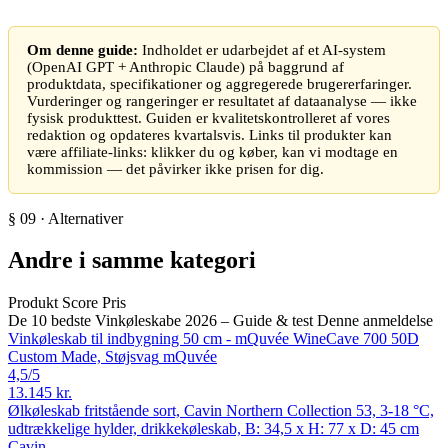
Om denne guide:
Indholdet er udarbejdet af et AI-system
(OpenAI GPT + Anthropic Claude) på baggrund af
produktdata, specifikationer og aggregerede brugererfaringer.
Vurderinger og rangeringer er resultatet af dataanalyse — ikke
fysisk produkttest. Guiden er kvalitetskontrolleret af vores
redaktion og opdateres kvartalsvis. Links til produkter kan
være affiliate-links: klikker du og køber, kan vi modtage en
kommission — det påvirker ikke prisen for dig.
§ 09 · Alternativer
Andre i samme kategori
Produkt
Score
Pris
De 10 bedste Vinkøleskabe 2026 – Guide & test
Denne anmeldelse
Vinkøleskab til indbygning 50 cm - mQuvée WineCave 700 50D
Custom Made, Støjsvag
mQuvée
4,5
/5
13.145 kr.
Ølkøleskab fritstående sort, Cavin Northern Collection 53, 3-18 °C,
udtrækkelige hylder, drikkekøleskab, B: 34,5 x H: 77 x D: 45 cm
Cavin