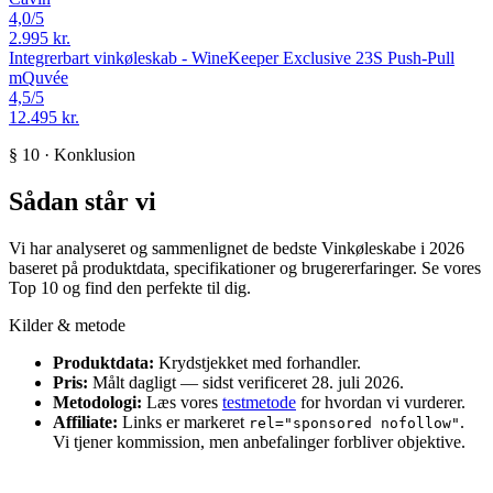
4,0
/5
2.995 kr.
Integrerbart vinkøleskab - WineKeeper Exclusive 23S Push-Pull
mQuvée
4,5
/5
12.495 kr.
§ 10 · Konklusion
Sådan står vi
Vi har analyseret og sammenlignet de bedste Vinkøleskabe i 2026
baseret på produktdata, specifikationer og brugererfaringer. Se vores
Top 10 og find den perfekte til dig.
Kilder & metode
Produktdata:
Krydstjekket med forhandler.
Pris:
Målt dagligt — sidst verificeret 28. juli 2026.
Metodologi:
Læs vores
testmetode
for hvordan vi vurderer.
Affiliate:
Links er markeret
.
rel="sponsored nofollow"
Vi tjener kommission, men anbefalinger forbliver objektive.