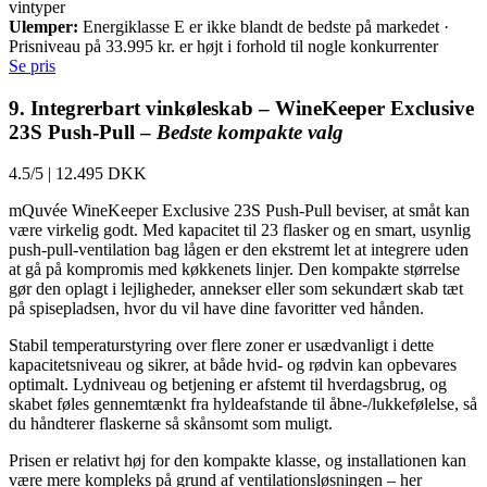
vintyper
Ulemper:
Energiklasse E er ikke blandt de bedste på markedet ·
Prisniveau på 33.995 kr. er højt i forhold til nogle konkurrenter
Se pris
9. Integrerbart vinkøleskab – WineKeeper Exclusive
23S Push-Pull –
Bedste kompakte valg
4.5/5
|
12.495 DKK
mQuvée WineKeeper Exclusive 23S Push-Pull beviser, at småt kan
være virkelig godt. Med kapacitet til 23 flasker og en smart, usynlig
push-pull-ventilation bag lågen er den ekstremt let at integrere uden
at gå på kompromis med køkkenets linjer. Den kompakte størrelse
gør den oplagt i lejligheder, annekser eller som sekundært skab tæt
på spisepladsen, hvor du vil have dine favoritter ved hånden.
Stabil temperaturstyring over flere zoner er usædvanligt i dette
kapacitetsniveau og sikrer, at både hvid- og rødvin kan opbevares
optimalt. Lydniveau og betjening er afstemt til hverdagsbrug, og
skabet føles gennemtænkt fra hyldeafstande til åbne-/lukkefølelse, så
du håndterer flaskerne så skånsomt som muligt.
Prisen er relativt høj for den kompakte klasse, og installationen kan
være mere kompleks på grund af ventilationsløsningen – her