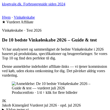
klogtvalg.dk
.
Forbrugerguide siden 2024
Hjem
·
Vinkøleskabe
★ Vurderet
Affiliate
Vinkøleskabe · Test 2026
De 10 bedste Vinkøleskabe 2026 – Guide & test
Vi har analyseret og sammenlignet de bedste Vinkøleskabe i 2026
baseret på produktdata, specifikationer og brugererfaringer. Se vores
Top 10 og find den perfekte til dig.
Denne anmeldelse indeholder affiliate-links — vi tjener kommission
ved køb, uden ekstra omkostning for dig. Det påvirker aldrig vores
vurdering.
Producentfoto · 1/4
↑ klik for flere billeder
JK
Jakob Kimergård
Vurderet jul 2026 · opd. jul 2026
Sådan tester vi
→