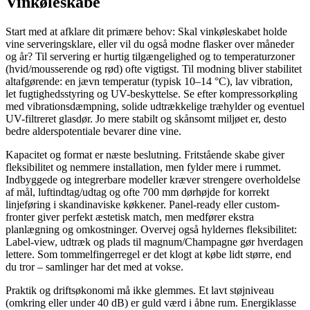
Vinkøleskabe
Start med at afklare dit primære behov: Skal vinkøleskabet holde
vine serveringsklare, eller vil du også modne flasker over måneder
og år? Til servering er hurtig tilgængelighed og to temperaturzoner
(hvid/mousserende og rød) ofte vigtigst. Til modning bliver stabilitet
altafgørende: en jævn temperatur (typisk 10–14 °C), lav vibration,
let fugtighedsstyring og UV-beskyttelse. Se efter kompressorkøling
med vibrationsdæmpning, solide udtrækkelige træhylder og eventuel
UV-filtreret glasdør. Jo mere stabilt og skånsomt miljøet er, desto
bedre alderspotentiale bevarer dine vine.
Kapacitet og format er næste beslutning. Fritstående skabe giver
fleksibilitet og nemmere installation, men fylder mere i rummet.
Indbyggede og integrerbare modeller kræver strengere overholdelse
af mål, luftindtag/udtag og ofte 700 mm dørhøjde for korrekt
linjeføring i skandinaviske køkkener. Panel-ready eller custom-
fronter giver perfekt æstetisk match, men medfører ekstra
planlægning og omkostninger. Overvej også hyldernes fleksibilitet:
Label-view, udtræk og plads til magnum/Champagne gør hverdagen
lettere. Som tommelfingerregel er det klogt at købe lidt større, end
du tror – samlinger har det med at vokse.
Praktik og driftsøkonomi må ikke glemmes. Et lavt støjniveau
(omkring eller under 40 dB) er guld værd i åbne rum. Energiklasse