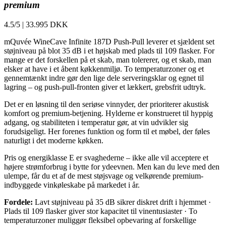
premium
4.5/5
|
33.995 DKK
mQuvée WineCave Infinite 187D Push-Pull leverer et sjældent set
støjniveau på blot 35 dB i et højskab med plads til 109 flasker. For
mange er det forskellen på et skab, man tolererer, og et skab, man
elsker at have i et åbent køkkenmiljø. To temperaturzoner og et
gennemtænkt indre gør den lige dele serveringsklar og egnet til
lagring – og push-pull-fronten giver et lækkert, grebsfrit udtryk.
Det er en løsning til den seriøse vinnyder, der prioriterer akustisk
komfort og premium-betjening. Hylderne er konstrueret til hyppig
adgang, og stabiliteten i temperatur gør, at vin udvikler sig
forudsigeligt. Her forenes funktion og form til et møbel, der føles
naturligt i det moderne køkken.
Pris og energiklasse E er svaghederne – ikke alle vil acceptere et
højere strømforbrug i bytte for ydeevnen. Men kan du leve med den
ulempe, får du et af de mest støjsvage og velkørende premium-
indbyggede vinkøleskabe på markedet i år.
Fordele:
Lavt støjniveau på 35 dB sikrer diskret drift i hjemmet ·
Plads til 109 flasker giver stor kapacitet til vinentusiaster · To
temperaturzoner muliggør fleksibel opbevaring af forskellige