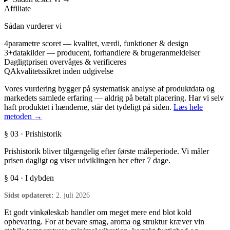
Affiliate
Sådan vurderer vi
4
parametre scoret — kvalitet, værdi, funktioner & design
3+
datakilder — producent, forhandlere & brugeranmeldelser
Dagligt
prisen overvåges & verificeres
QA
kvalitetssikret inden udgivelse
Vores vurdering bygger på systematisk analyse af produktdata og
markedets samlede erfaring — aldrig på betalt placering. Har vi selv
haft produktet i hænderne, står det tydeligt på siden.
Læs hele
metoden →
§ 03 · Prishistorik
Prishistorik bliver tilgængelig efter første måleperiode. Vi måler
prisen dagligt og viser udviklingen her efter 7 dage.
§ 04 · I dybden
Sidst opdateret:
2. juli 2026
Et godt vinkøleskab handler om meget mere end blot kold
opbevaring. For at bevare smag, aroma og struktur kræver vin