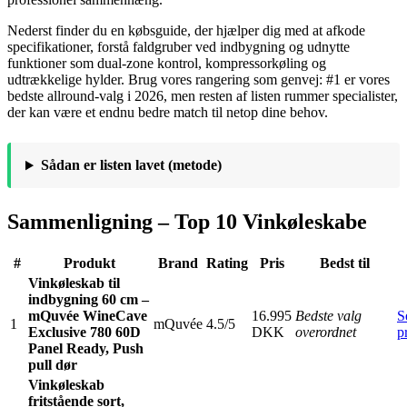
Nederst finder du en købsguide, der hjælper dig med at afkode
specifikationer, forstå faldgruber ved indbygning og udnytte
funktioner som dual-zone kontrol, kompressorkøling og
udtrækkelige hylder. Brug vores rangering som genvej: #1 er vores
bedste allround-valg i 2026, men resten af listen rummer specialister,
der kan være et endnu bedre match til netop dine behov.
Sådan er listen lavet (metode)
Sammenligning – Top 10 Vinkøleskabe
#
Produkt
Brand
Rating
Pris
Bedst til
Vinkøleskab til
indbygning 60 cm –
mQuvée WineCave
16.995
Bedste valg
S
1
mQuvée
4.5/5
Exclusive 780 60D
DKK
overordnet
p
Panel Ready, Push
pull dør
Vinkøleskab
fritstående sort,