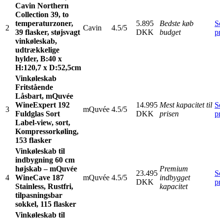
Cavin Northern
Collection 39, to
temperaturzoner,
5.895
Bedste køb
S
2
Cavin
4.5/5
39 flasker, støjsvagt
DKK
budget
p
vinkøleskab,
udtrækkelige
hylder, B:40 x
H:120,7 x D:52,5cm
Vinkøleskab
Fritstående
Låsbart, mQuvée
WineExpert 192
14.995
Mest kapacitet til
S
3
mQuvée
4.5/5
Fuldglas Sort
DKK
prisen
p
Label-view, sort,
Kompressorkøling,
153 flasker
Vinkøleskab til
indbygning 60 cm
højskab – mQuvée
Premium
23.495
S
4
WineCave 187
mQuvée
4.5/5
indbygget
DKK
p
Stainless, Rustfri,
kapacitet
tilpasningsbar
sokkel, 115 flasker
Vinkøleskab til