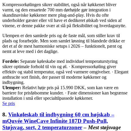
Kompressorkølingen sikrer stabilitet, også når køkkenet bliver
varmt, og den ensartede 700 mm dørhøjde gør integration i
skandinaviske køkkener mere plug-and-play. Hvis du ofte
underholder gæster eller vil have et dedikeret ølskab ved siden af
vinene, er denne pakke svær at slå på fleksibilitet og hverdagsnytte.
Ulempen er den samlede pris og de faste mål, som stiller krav til
plads og forarbejde. Men som samlet løsning til blandede drikke er
det et af de mest harmoniske setups i 2026 – funktionelt, pænt og
nemt at leve med i det daglige.
Fordele:
Separate køleskabe med individuel temperaturstyring
sikrer optimale forhold til vin og øl. · Kompressorkøling giver
effektiv og stabil temperatur, også ved varmere omgivelser. · Elegant
anthracite sort finish, der passer til moderne køkkener og
indbygning.
Ulemper:
Relativt høje pris på 15.990 DKK, som kan være en
barriere for prisfølsomme kunder. · Faste dimensioner kan begrænse
installation i små eller specialtilpassede køkkener.
Se pris
8.
Vinkøleskab til indbygning 60 cm højskab –
mQuvée WineCave Infinite 187D Push-Pull,
Støjsvag, sort, 2 temperaturzoner
–
Mest støjsvage