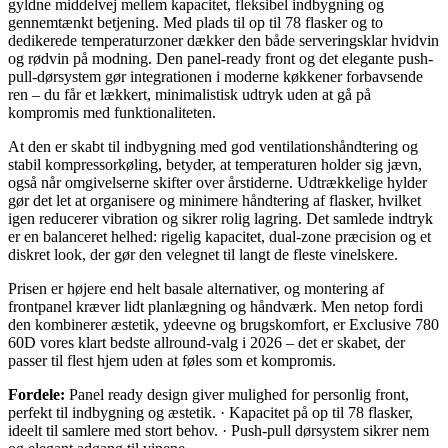
gyldne middelvej mellem kapacitet, fleksibel indbygning og
gennemtænkt betjening. Med plads til op til 78 flasker og to
dedikerede temperaturzoner dækker den både serveringsklar hvidvin
og rødvin på modning. Den panel-ready front og det elegante push-
pull-dørsystem gør integrationen i moderne køkkener forbavsende
ren – du får et lækkert, minimalistisk udtryk uden at gå på
kompromis med funktionaliteten.
At den er skabt til indbygning med god ventilationshåndtering og
stabil kompressorkøling, betyder, at temperaturen holder sig jævn,
også når omgivelserne skifter over årstiderne. Udtrækkelige hylder
gør det let at organisere og minimere håndtering af flasker, hvilket
igen reducerer vibration og sikrer rolig lagring. Det samlede indtryk
er en balanceret helhed: rigelig kapacitet, dual-zone præcision og et
diskret look, der gør den velegnet til langt de fleste vinelskere.
Prisen er højere end helt basale alternativer, og montering af
frontpanel kræver lidt planlægning og håndværk. Men netop fordi
den kombinerer æstetik, ydeevne og brugskomfort, er Exclusive 780
60D vores klart bedste allround-valg i 2026 – det er skabet, der
passer til flest hjem uden at føles som et kompromis.
Fordele:
Panel ready design giver mulighed for personlig front,
perfekt til indbygning og æstetik. · Kapacitet på op til 78 flasker,
ideelt til samlere med stort behov. · Push-pull dørsystem sikrer nem