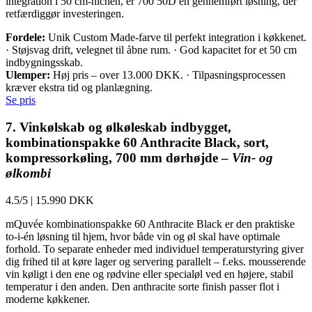
integration i 50 cm-nichen, er 700 50D en gennemført løsning, der
retfærdiggør investeringen.
Fordele:
Unik Custom Made-farve til perfekt integration i køkkenet.
· Støjsvag drift, velegnet til åbne rum. · God kapacitet for et 50 cm
indbygningsskab.
Ulemper:
Høj pris – over 13.000 DKK. · Tilpasningsprocessen
kræver ekstra tid og planlægning.
Se pris
7. Vinkølskab og ølkøleskab indbygget,
kombinationspakke 60 Anthracite Black, sort,
kompressorkøling, 700 mm dørhøjde –
Vin- og
ølkombi
4.5/5
|
15.990 DKK
mQuvée kombinationspakke 60 Anthracite Black er den praktiske
to-i-én løsning til hjem, hvor både vin og øl skal have optimale
forhold. To separate enheder med individuel temperaturstyring giver
dig frihed til at køre lager og servering parallelt – f.eks. mousserende
vin køligt i den ene og rødvine eller specialøl ved en højere, stabil
temperatur i den anden. Den anthracite sorte finish passer flot i
moderne køkkener.