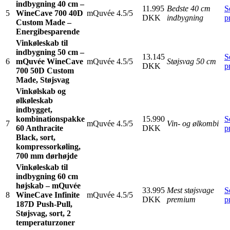
indbygning 40 cm –
11.995
Bedste 40 cm
S
5
WineCave 700 40D
mQuvée
4.5/5
DKK
indbygning
p
Custom Made –
Energibesparende
Vinkøleskab til
indbygning 50 cm –
13.145
S
6
mQuvée WineCave
mQuvée
4.5/5
Støjsvag 50 cm
DKK
p
700 50D Custom
Made, Støjsvag
Vinkølskab og
ølkøleskab
indbygget,
kombinationspakke
15.990
S
7
mQuvée
4.5/5
Vin- og ølkombi
60 Anthracite
DKK
p
Black, sort,
kompressorkøling,
700 mm dørhøjde
Vinkøleskab til
indbygning 60 cm
højskab – mQuvée
33.995
Mest støjsvage
S
8
WineCave Infinite
mQuvée
4.5/5
DKK
premium
p
187D Push-Pull,
Støjsvag, sort, 2
temperaturzoner