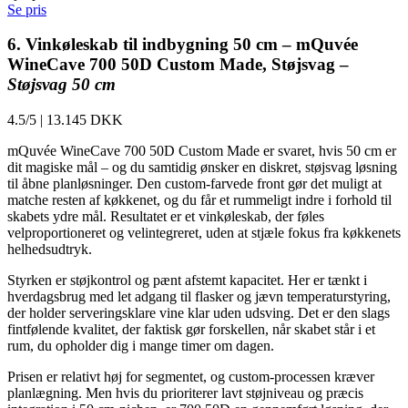
Se pris
6. Vinkøleskab til indbygning 50 cm – mQuvée
WineCave 700 50D Custom Made, Støjsvag –
Støjsvag 50 cm
4.5/5
|
13.145 DKK
mQuvée WineCave 700 50D Custom Made er svaret, hvis 50 cm er
dit magiske mål – og du samtidig ønsker en diskret, støjsvag løsning
til åbne planløsninger. Den custom-farvede front gør det muligt at
matche resten af køkkenet, og du får et rummeligt indre i forhold til
skabets ydre mål. Resultatet er et vinkøleskab, der føles
velproportioneret og velintegreret, uden at stjæle fokus fra køkkenets
helhedsudtryk.
Styrken er støjkontrol og pænt afstemt kapacitet. Her er tænkt i
hverdagsbrug med let adgang til flasker og jævn temperaturstyring,
der holder serveringsklare vine klar uden udsving. Det er den slags
fintfølende kvalitet, der faktisk gør forskellen, når skabet står i et
rum, du opholder dig i mange timer om dagen.
Prisen er relativt høj for segmentet, og custom-processen kræver
planlægning. Men hvis du prioriterer lavt støjniveau og præcis