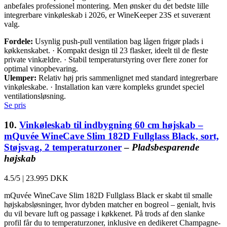
anbefales professionel montering. Men ønsker du det bedste lille
integrerbare vinkøleskab i 2026, er WineKeeper 23S et suverænt
valg.
Fordele:
Usynlig push-pull ventilation bag lågen frigør plads i
køkkenskabet. · Kompakt design til 23 flasker, ideelt til de fleste
private vinkældre. · Stabil temperaturstyring over flere zoner for
optimal vinopbevaring.
Ulemper:
Relativ høj pris sammenlignet med standard integrerbare
vinkøleskabe. · Installation kan være kompleks grundet speciel
ventilationsløsning.
Se pris
10.
Vinkøleskab til indbygning 60 cm højskab –
mQuvée WineCave Slim 182D Fullglass Black, sort,
Støjsvag, 2 temperaturzoner
–
Pladsbesparende
højskab
4.5/5
|
23.995 DKK
mQuvée WineCave Slim 182D Fullglass Black er skabt til smalle
højskabsløsninger, hvor dybden matcher en bogreol – genialt, hvis
du vil bevare luft og passage i køkkenet. På trods af den slanke
profil får du to temperaturzoner, inklusive en dedikeret Champagne-