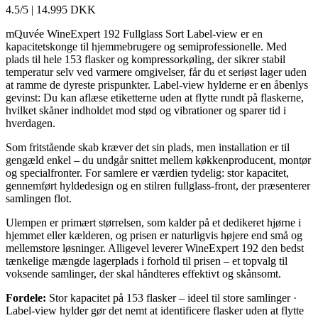
4.5/5
|
14.995 DKK
mQuvée WineExpert 192 Fullglass Sort Label-view er en
kapacitetskonge til hjemmebrugere og semiprofessionelle. Med
plads til hele 153 flasker og kompressorkøling, der sikrer stabil
temperatur selv ved varmere omgivelser, får du et seriøst lager uden
at ramme de dyreste prispunkter. Label-view hylderne er en åbenlys
gevinst: Du kan aflæse etiketterne uden at flytte rundt på flaskerne,
hvilket skåner indholdet mod stød og vibrationer og sparer tid i
hverdagen.
Som fritstående skab kræver det sin plads, men installation er til
gengæld enkel – du undgår snittet mellem køkkenproducent, montør
og specialfronter. For samlere er værdien tydelig: stor kapacitet,
gennemført hyldedesign og en stilren fullglass-front, der præsenterer
samlingen flot.
Ulempen er primært størrelsen, som kalder på et dedikeret hjørne i
hjemmet eller kælderen, og prisen er naturligvis højere end små og
mellemstore løsninger. Alligevel leverer WineExpert 192 den bedst
tænkelige mængde lagerplads i forhold til prisen – et topvalg til
voksende samlinger, der skal håndteres effektivt og skånsomt.
Fordele:
Stor kapacitet på 153 flasker – ideel til store samlinger ·
Label-view hylder gør det nemt at identificere flasker uden at flytte