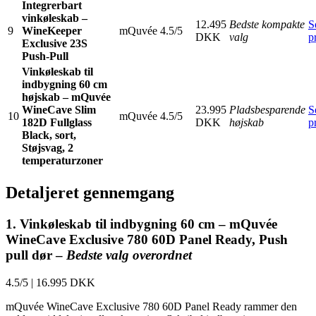
Integrerbart
vinkøleskab –
12.495
Bedste kompakte
S
9
WineKeeper
mQuvée
4.5/5
DKK
valg
p
Exclusive 23S
Push-Pull
Vinkøleskab til
indbygning 60 cm
højskab – mQuvée
WineCave Slim
23.995
Pladsbesparende
S
10
mQuvée
4.5/5
182D Fullglass
DKK
højskab
p
Black, sort,
Støjsvag, 2
temperaturzoner
Detaljeret gennemgang
1. Vinkøleskab til indbygning 60 cm – mQuvée
WineCave Exclusive 780 60D Panel Ready, Push
pull dør –
Bedste valg overordnet
4.5/5
|
16.995 DKK
mQuvée WineCave Exclusive 780 60D Panel Ready rammer den