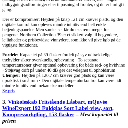
indbygningsudfordringer eller tilpasning af fronter, og du er hurtigt i
gang.
Der er kompromiser: Højden på knap 121 cm kræver plads, og den
digitale kontrol kan opleves mindre intuitiv end helt enkle
betjeningspaneler. Men samlet set får du ekstremt meget for
pengene. Northern Collection 39 er et sikkert valg til begyndere,
lejligheder og prisbevidste vinnydere, som ikke vil give køb på de
vigtigste funktioner.
Fordele:
Kapacitet på 39 flasker fordelt på syv udtrækkelige
træhylder sikrer overskuelig opbevaring · To separate
temperaturzoner giver optimal opbevaring for både rød- og hvidvine
· Støjsvag drift på under 40 dB gør det velegnet til opholdsrum
Ulemper:
Højden på 120,7 cm kræver god plads og kan være
upraktisk i små rum · Den digitale temperaturkontrol kan være lidt
mindre intuitiv end mekaniske modeller
Se pris
3.
Vinkøleskab Fritstående Låsbart, mQuvée
WineExpert 192 Fuldglas Sort Label-view, sort,
Kompressorkøling, 153 flasker
–
Mest kapacitet til
prisen