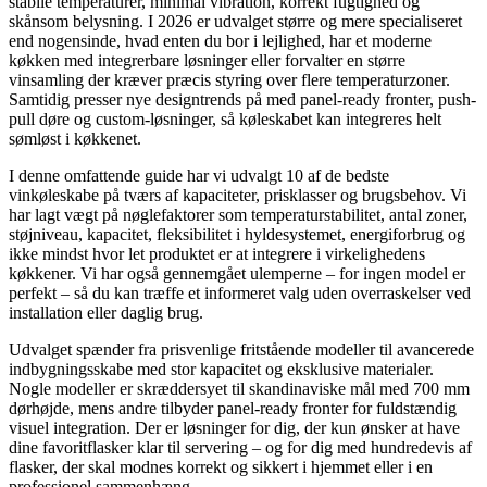
stabile temperaturer, minimal vibration, korrekt fugtighed og
skånsom belysning. I 2026 er udvalget større og mere specialiseret
end nogensinde, hvad enten du bor i lejlighed, har et moderne
køkken med integrerbare løsninger eller forvalter en større
vinsamling der kræver præcis styring over flere temperaturzoner.
Samtidig presser nye designtrends på med panel-ready fronter, push-
pull døre og custom-løsninger, så køleskabet kan integreres helt
sømløst i køkkenet.
I denne omfattende guide har vi udvalgt 10 af de bedste
vinkøleskabe på tværs af kapaciteter, prisklasser og brugsbehov. Vi
har lagt vægt på nøglefaktorer som temperaturstabilitet, antal zoner,
støjniveau, kapacitet, fleksibilitet i hyldesystemet, energiforbrug og
ikke mindst hvor let produktet er at integrere i virkelighedens
køkkener. Vi har også gennemgået ulemperne – for ingen model er
perfekt – så du kan træffe et informeret valg uden overraskelser ved
installation eller daglig brug.
Udvalget spænder fra prisvenlige fritstående modeller til avancerede
indbygningsskabe med stor kapacitet og eksklusive materialer.
Nogle modeller er skræddersyet til skandinaviske mål med 700 mm
dørhøjde, mens andre tilbyder panel-ready fronter for fuldstændig
visuel integration. Der er løsninger for dig, der kun ønsker at have
dine favoritflasker klar til servering – og for dig med hundredevis af
flasker, der skal modnes korrekt og sikkert i hjemmet eller i en
professionel sammenhæng.