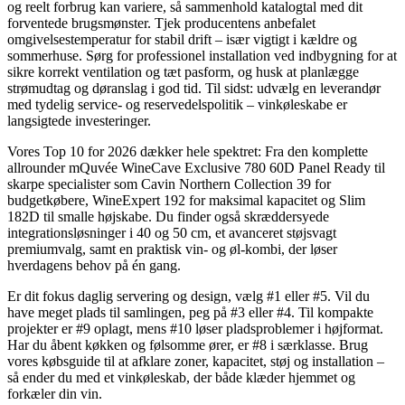
og reelt forbrug kan variere, så sammenhold katalogtal med dit
forventede brugsmønster. Tjek producentens anbefalet
omgivelsestemperatur for stabil drift – især vigtigt i kældre og
sommerhuse. Sørg for professionel installation ved indbygning for at
sikre korrekt ventilation og tæt pasform, og husk at planlægge
strømudtag og døranslag i god tid. Til sidst: udvælg en leverandør
med tydelig service- og reservedelspolitik – vinkøleskabe er
langsigtede investeringer.
Vores Top 10 for 2026 dækker hele spektret: Fra den komplette
allrounder mQuvée WineCave Exclusive 780 60D Panel Ready til
skarpe specialister som Cavin Northern Collection 39 for
budgetkøbere, WineExpert 192 for maksimal kapacitet og Slim
182D til smalle højskabe. Du finder også skræddersyede
integrationsløsninger i 40 og 50 cm, et avanceret støjsvagt
premiumvalg, samt en praktisk vin- og øl-kombi, der løser
hverdagens behov på én gang.
Er dit fokus daglig servering og design, vælg #1 eller #5. Vil du
have meget plads til samlingen, peg på #3 eller #4. Til kompakte
projekter er #9 oplagt, mens #10 løser pladsproblemer i højformat.
Har du åbent køkken og følsomme ører, er #8 i særklasse. Brug
vores købsguide til at afklare zoner, kapacitet, støj og installation –
så ender du med et vinkøleskab, der både klæder hjemmet og
forkæler din vin.