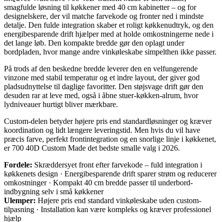
smagfulde løsning til køkkener med 40 cm kabinetter – og for
designelskere, der vil matche farvekode og fronter ned i mindste
detalje. Den fulde integration skaber et roligt køkkenudtryk, og den
energibesparende drift hjælper med at holde omkostningerne nede i
det lange løb. Den kompakte bredde gør den oplagt under
bordpladen, hvor mange andre vinkøleskabe simpelthen ikke passer.
På trods af den beskedne bredde leverer den en velfungerende
vinzone med stabil temperatur og et indre layout, der giver god
pladsudnyttelse til daglige favoritter. Den støjsvage drift gør den
desuden rar at leve med, også i åbne stuer-køkken-alrum, hvor
lydniveauer hurtigt bliver mærkbare.
Custom-delen betyder højere pris end standardløsninger og kræver
koordination og lidt længere leveringstid. Men hvis du vil have
præcis farve, perfekt frontintegration og en snorlige linje i køkkenet,
er 700 40D Custom Made det bedste smalle valg i 2026.
Fordele:
Skræddersyet front efter farvekode – fuld integration i
køkkenets design · Energibesparende drift sparer strøm og reducerer
omkostninger · Kompakt 40 cm bredde passer til underbord-
indbygning selv i små køkkener
Ulemper:
Højere pris end standard vinkøleskabe uden custom-
tilpasning · Installation kan være kompleks og kræver professionel
hjælp