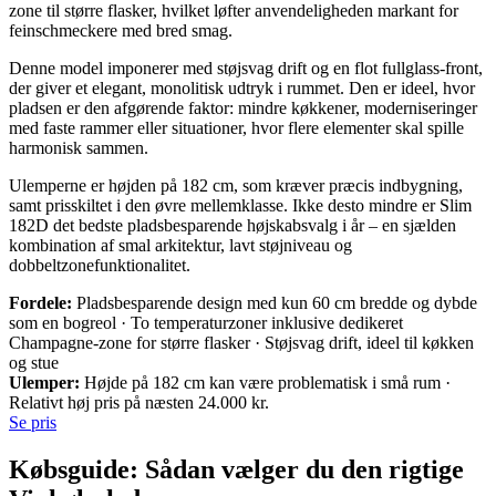
zone til større flasker, hvilket løfter anvendeligheden markant for
feinschmeckere med bred smag.
Denne model imponerer med støjsvag drift og en flot fullglass-front,
der giver et elegant, monolitisk udtryk i rummet. Den er ideel, hvor
pladsen er den afgørende faktor: mindre køkkener, moderniseringer
med faste rammer eller situationer, hvor flere elementer skal spille
harmonisk sammen.
Ulemperne er højden på 182 cm, som kræver præcis indbygning,
samt prisskiltet i den øvre mellemklasse. Ikke desto mindre er Slim
182D det bedste pladsbesparende højskabsvalg i år – en sjælden
kombination af smal arkitektur, lavt støjniveau og
dobbeltzonefunktionalitet.
Fordele:
Pladsbesparende design med kun 60 cm bredde og dybde
som en bogreol · To temperaturzoner inklusive dedikeret
Champagne-zone for større flasker · Støjsvag drift, ideel til køkken
og stue
Ulemper:
Højde på 182 cm kan være problematisk i små rum ·
Relativt høj pris på næsten 24.000 kr.
Se pris
Købsguide: Sådan vælger du den rigtige