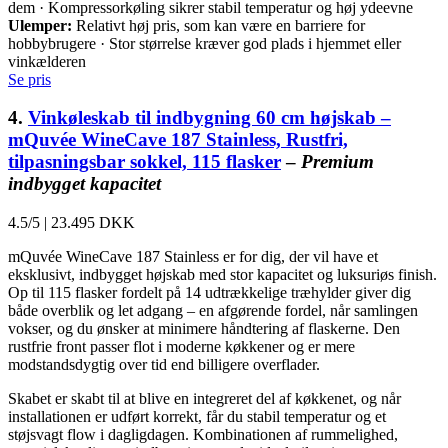
dem · Kompressorkøling sikrer stabil temperatur og høj ydeevne
Ulemper:
Relativt høj pris, som kan være en barriere for
hobbybrugere · Stor størrelse kræver god plads i hjemmet eller
vinkælderen
Se pris
4.
Vinkøleskab til indbygning 60 cm højskab –
mQuvée WineCave 187 Stainless, Rustfri,
tilpasningsbar sokkel, 115 flasker
–
Premium
indbygget kapacitet
4.5/5
|
23.495 DKK
mQuvée WineCave 187 Stainless er for dig, der vil have et
eksklusivt, indbygget højskab med stor kapacitet og luksuriøs finish.
Op til 115 flasker fordelt på 14 udtrækkelige træhylder giver dig
både overblik og let adgang – en afgørende fordel, når samlingen
vokser, og du ønsker at minimere håndtering af flaskerne. Den
rustfrie front passer flot i moderne køkkener og er mere
modstandsdygtig over tid end billigere overflader.
Skabet er skabt til at blive en integreret del af køkkenet, og når
installationen er udført korrekt, får du stabil temperatur og et
støjsvagt flow i dagligdagen. Kombinationen af rummelighed,