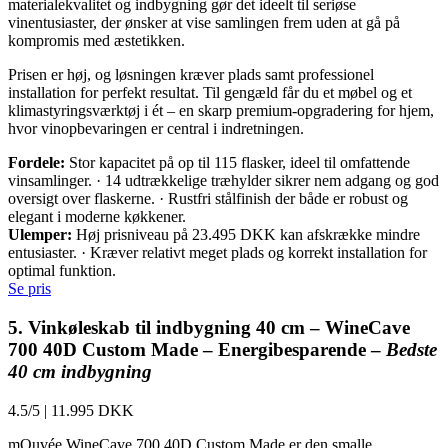
materialekvalitet og indbygning gør det ideelt til seriøse
vinentusiaster, der ønsker at vise samlingen frem uden at gå på
kompromis med æstetikken.
Prisen er høj, og løsningen kræver plads samt professionel
installation for perfekt resultat. Til gengæld får du et møbel og et
klimastyringsværktøj i ét – en skarp premium-opgradering for hjem,
hvor vinopbevaringen er central i indretningen.
Fordele:
Stor kapacitet på op til 115 flasker, ideel til omfattende
vinsamlinger. · 14 udtrækkelige træhylder sikrer nem adgang og god
oversigt over flaskerne. · Rustfri stålfinish der både er robust og
elegant i moderne køkkener.
Ulemper:
Høj prisniveau på 23.495 DKK kan afskrække mindre
entusiaster. · Kræver relativt meget plads og korrekt installation for
optimal funktion.
Se pris
5. Vinkøleskab til indbygning 40 cm – WineCave
700 40D Custom Made – Energibesparende –
Bedste
40 cm indbygning
4.5/5
|
11.995 DKK
mQuvée WineCave 700 40D Custom Made er den smalle,