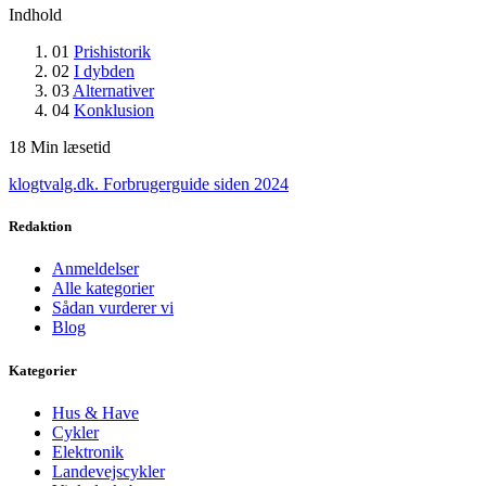
Indhold
01
Prishistorik
02
I dybden
03
Alternativer
04
Konklusion
18
Min læsetid
klogtvalg.dk
.
Forbrugerguide siden 2024
Redaktion
Anmeldelser
Alle kategorier
Sådan vurderer vi
Blog
Kategorier
Hus & Have
Cykler
Elektronik
Landevejscykler