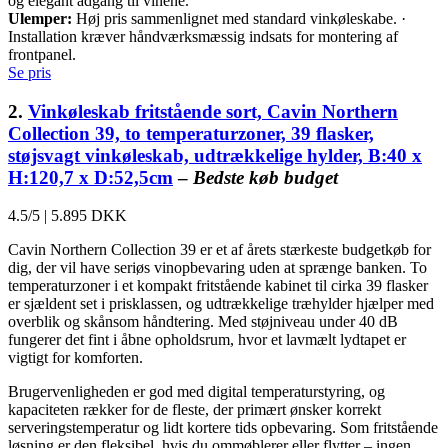
og elegant adgang til vinene.
Ulemper:
Høj pris sammenlignet med standard vinkøleskabe. ·
Installation kræver håndværksmæssig indsats for montering af
frontpanel.
Se pris
2.
Vinkøleskab fritstående sort, Cavin Northern
Collection 39, to temperaturzoner, 39 flasker,
støjsvagt vinkøleskab, udtrækkelige hylder, B:40 x
H:120,7 x D:52,5cm
–
Bedste køb budget
4.5/5
|
5.895 DKK
Cavin Northern Collection 39 er et af årets stærkeste budgetkøb for
dig, der vil have seriøs vinopbevaring uden at sprænge banken. To
temperaturzoner i et kompakt fritstående kabinet til cirka 39 flasker
er sjældent set i prisklassen, og udtrækkelige træhylder hjælper med
overblik og skånsom håndtering. Med støjniveau under 40 dB
fungerer det fint i åbne opholdsrum, hvor et lavmælt lydtapet er
vigtigt for komforten.
Brugervenligheden er god med digital temperaturstyring, og
kapaciteten rækker for de fleste, der primært ønsker korrekt
serveringstemperatur og lidt kortere tids opbevaring. Som fritstående
løsning er den fleksibel, hvis du ommøblerer eller flytter – ingen