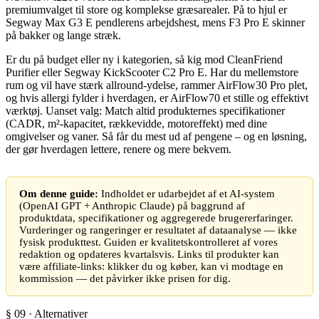
premiumvalget til store og komplekse græsarealer. På to hjul er
Segway Max G3 E pendlerens arbejdshest, mens F3 Pro E skinner
på bakker og lange stræk.
Er du på budget eller ny i kategorien, så kig mod CleanFriend
Purifier eller Segway KickScooter C2 Pro E. Har du mellemstore
rum og vil have stærk allround-ydelse, rammer AirFlow30 Pro plet,
og hvis allergi fylder i hverdagen, er AirFlow70 et stille og effektivt
værktøj. Uanset valg: Match altid produkternes specifikationer
(CADR, m²-kapacitet, rækkevidde, motoreffekt) med dine
omgivelser og vaner. Så får du mest ud af pengene – og en løsning,
der gør hverdagen lettere, renere og mere bekvem.
Om denne guide:
Indholdet er udarbejdet af et AI-system
(OpenAI GPT + Anthropic Claude) på baggrund af
produktdata, specifikationer og aggregerede brugererfaringer.
Vurderinger og rangeringer er resultatet af dataanalyse — ikke
fysisk produkttest. Guiden er kvalitetskontrolleret af vores
redaktion og opdateres kvartalsvis. Links til produkter kan
være affiliate-links: klikker du og køber, kan vi modtage en
kommission — det påvirker ikke prisen for dig.
§ 09 · Alternativer