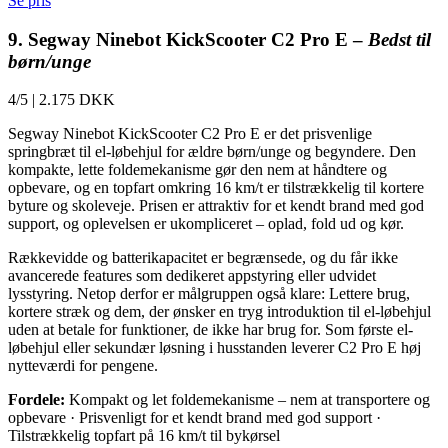
Se pris
9. Segway Ninebot KickScooter C2 Pro E –
Bedst til
børn/unge
4/5
|
2.175 DKK
Segway Ninebot KickScooter C2 Pro E er det prisvenlige
springbræt til el-løbehjul for ældre børn/unge og begyndere. Den
kompakte, lette foldemekanisme gør den nem at håndtere og
opbevare, og en topfart omkring 16 km/t er tilstrækkelig til kortere
byture og skoleveje. Prisen er attraktiv for et kendt brand med god
support, og oplevelsen er ukompliceret – oplad, fold ud og kør.
Rækkevidde og batterikapacitet er begrænsede, og du får ikke
avancerede features som dedikeret appstyring eller udvidet
lysstyring. Netop derfor er målgruppen også klare: Lettere brug,
kortere stræk og dem, der ønsker en tryg introduktion til el-løbehjul
uden at betale for funktioner, de ikke har brug for. Som første el-
løbehjul eller sekundær løsning i husstanden leverer C2 Pro E høj
nytteværdi for pengene.
Fordele:
Kompakt og let foldemekanisme – nem at transportere og
opbevare · Prisvenligt for et kendt brand med god support ·
Tilstrækkelig topfart på 16 km/t til bykørsel