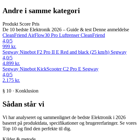
Andre i samme kategori
Produkt
Score
Pris
De 10 bedste Elektronik 2026 – Guide & test
Denne anmeldelse
CleanFriend AirFlow30 Pro Luftrenser
CleanFriend
4,0
/5
999 kr.
Segway Ninebot F2 Pro II E Red and black (25 km/h)
Segway
4,0
/5
4.899 kr.
Segway Ninebot KickScooter C2 Pro E
Segway
4,0
/5
2.175 kr.
§ 10 · Konklusion
Sådan står vi
Vi har analyseret og sammenlignet de bedste Elektronik i 2026
baseret på produktdata, specifikationer og brugererfaringer. Se vores
Top 10 og find den perfekte til dig.
Kilder & metode