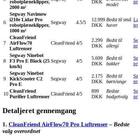
robotplæneklipper,
DKK
pr
model
2000 m²
Segway Navimow
i210e Lidar Pro
12.999
Bedst til små
L
6
Segway
4.5/5
robotplæneklipper,
DKK
haver
te
1000 m²
CleanFriend
2.299
Bedst til
S
7
AirFlow70
CleanFriend
4/5
DKK
allergi
pr
Luftrenser
Segway Ninebot
5.699
Bedst til
S
8
F3 Pro E Black (25
Segway
4/5
DKK
bakker
pr
km/h)
Segway Ninebot
2.175
Bedst til
S
9
KickScooter C2
Segway
4/5
DKK
børn/unge
pr
Pro E
CleanFriend
899
Bedste
S
10
CleanFriend
4/5
Purifier Luftrenser
DKK
budgetvalg
pr
Detaljeret gennemgang
1.
CleanFriend AirFlow70 Pro Luftrenser
–
Bedste
valg overordnet