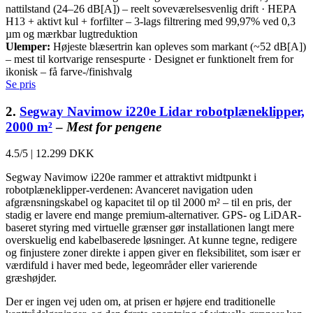
nattilstand (24–26 dB[A]) – reelt soveværelsesvenlig drift · HEPA
H13 + aktivt kul + forfilter – 3-lags filtrering med 99,97% ved 0,3
µm og mærkbar lugtreduktion
Ulemper:
Højeste blæsertrin kan opleves som markant (~52 dB[A])
– mest til kortvarige rensespurte · Designet er funktionelt frem for
ikonisk – få farve-/finishvalg
Se pris
2.
Segway Navimow i220e Lidar robotplæneklipper,
2000 m²
–
Mest for pengene
4.5/5
|
12.299 DKK
Segway Navimow i220e rammer et attraktivt midtpunkt i
robotplæneklipper-verdenen: Avanceret navigation uden
afgrænsningskabel og kapacitet til op til 2000 m² – til en pris, der
stadig er lavere end mange premium-alternativer. GPS- og LiDAR-
baseret styring med virtuelle grænser gør installationen langt mere
overskuelig end kabelbaserede løsninger. At kunne tegne, redigere
og finjustere zoner direkte i appen giver en fleksibilitet, som især er
værdifuld i haver med bede, legeområder eller varierende
græshøjder.
Der er ingen vej uden om, at prisen er højere end traditionelle