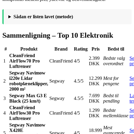
Sådan er listen lavet (metode)
Sammenligning – Top 10 Elektronik
#
Produkt
Brand
Rating
Pris
Bedst til
CleanFriend
2.399
Bedste valg
S
1
AirFlow70 Pro
CleanFriend
4/5
DKK
overordnet
pr
Luftrenser
Segway Navimow
i220e Lidar
12.299
Mest for
S
2
Segway
4.5/5
robotplæneklipper,
DKK
pengene
pr
2000 m²
Segway Max G3 E
7.699
Bedst til
L
3
Segway
4.5/5
Black (25 km/t)
DKK
pendling
te
CleanFriend
1.299
Bedste
S
4
AirFlow30 Pro
CleanFriend
4/5
DKK
mellemklasse
pr
Luftrenser
Segway Navimow
Mest
X420E
18.999
S
5
Segway
4/5
avancerede