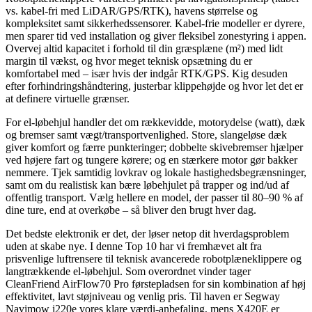
vs. kabel-fri med LiDAR/GPS/RTK), havens størrelse og
kompleksitet samt sikkerhedssensorer. Kabel-frie modeller er dyrere,
men sparer tid ved installation og giver fleksibel zonestyring i appen.
Overvej altid kapacitet i forhold til din græsplæne (m²) med lidt
margin til vækst, og hvor meget teknisk opsætning du er
komfortabel med – især hvis der indgår RTK/GPS. Kig desuden
efter forhindringshåndtering, justerbar klippehøjde og hvor let det er
at definere virtuelle grænser.
For el-løbehjul handler det om rækkevidde, motorydelse (watt), dæk
og bremser samt vægt/transportvenlighed. Store, slangeløse dæk
giver komfort og færre punkteringer; dobbelte skivebremser hjælper
ved højere fart og tungere kørere; og en stærkere motor gør bakker
nemmere. Tjek samtidig lovkrav og lokale hastighedsbegrænsninger,
samt om du realistisk kan bære løbehjulet på trapper og ind/ud af
offentlig transport. Vælg hellere en model, der passer til 80–90 % af
dine ture, end at overkøbe – så bliver den brugt hver dag.
Det bedste elektronik er det, der løser netop dit hverdagsproblem
uden at skabe nye. I denne Top 10 har vi fremhævet alt fra
prisvenlige luftrensere til teknisk avancerede robotplæneklippere og
langtrækkende el-løbehjul. Som overordnet vinder tager
CleanFriend AirFlow70 Pro førstepladsen for sin kombination af høj
effektivitet, lavt støjniveau og venlig pris. Til haven er Segway
Navimow i220e vores klare værdi-anbefaling, mens X420E er