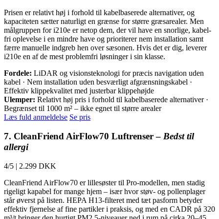
Prisen er relativt høj i forhold til kabelbaserede alternativer, og
kapaciteten sætter naturligt en grænse for større græsarealer. Men
målgruppen for i210e er netop dem, der vil have en snorlige, kabel-
fri oplevelse i en mindre have og prioriterer nem installation samt
færre manuelle indgreb hen over sæsonen. Hvis det er dig, leverer
i210e en af de mest problemfri løsninger i sin klasse.
Fordele:
LiDAR og visionsteknologi for præcis navigation uden
kabel · Nem installation uden besværligt afgrænsningskabel ·
Effektiv klippekvalitet med justerbar klippehøjde
Ulemper:
Relativt høj pris i forhold til kabelbaserede alternativer ·
Begrænset til 1000 m² – ikke egnet til større arealer
Læs fuld anmeldelse
Se pris
7. CleanFriend AirFlow70 Luftrenser –
Bedst til
allergi
4/5
|
2.299 DKK
CleanFriend AirFlow70 er lillesøster til Pro-modellen, men stadig
rigeligt kapabel for mange hjem – især hvor støv- og pollenplager
står øverst på listen. HEPA H13-filteret med tæt pasform betyder
effektiv fjernelse af fine partikler i praksis, og med en CADR på 320
m³/t bringer den hurtigt PM2.5-niveauer ned i rum på cirka 20–45