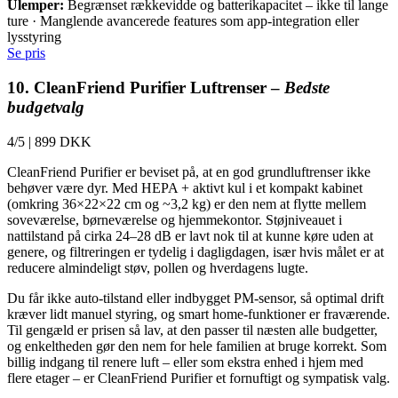
Ulemper:
Begrænset rækkevidde og batterikapacitet – ikke til lange
ture · Manglende avancerede features som app-integration eller
lysstyring
Se pris
10. CleanFriend Purifier Luftrenser –
Bedste
budgetvalg
4/5
|
899 DKK
CleanFriend Purifier er beviset på, at en god grundluftrenser ikke
behøver være dyr. Med HEPA + aktivt kul i et kompakt kabinet
(omkring 36×22×22 cm og ~3,2 kg) er den nem at flytte mellem
soveværelse, børneværelse og hjemmekontor. Støjniveauet i
nattilstand på cirka 24–28 dB er lavt nok til at kunne køre uden at
genere, og filtreringen er tydelig i dagligdagen, især hvis målet er at
reducere almindeligt støv, pollen og hverdagens lugte.
Du får ikke auto-tilstand eller indbygget PM-sensor, så optimal drift
kræver lidt manuel styring, og smart home-funktioner er fraværende.
Til gengæld er prisen så lav, at den passer til næsten alle budgetter,
og enkeltheden gør den nem for hele familien at bruge korrekt. Som
billig indgang til renere luft – eller som ekstra enhed i hjem med
flere etager – er CleanFriend Purifier et fornuftigt og sympatisk valg.