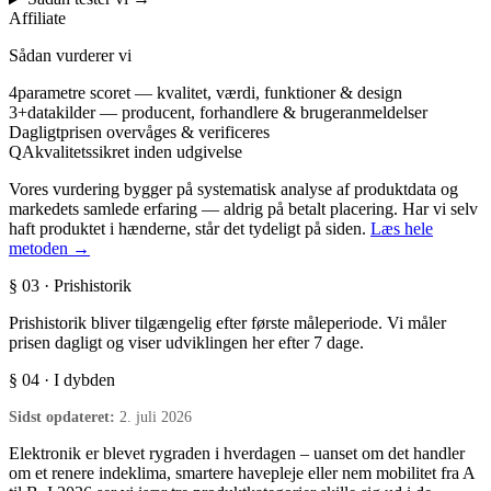
Affiliate
Sådan vurderer vi
4
parametre scoret — kvalitet, værdi, funktioner & design
3+
datakilder — producent, forhandlere & brugeranmeldelser
Dagligt
prisen overvåges & verificeres
QA
kvalitetssikret inden udgivelse
Vores vurdering bygger på systematisk analyse af produktdata og
markedets samlede erfaring — aldrig på betalt placering. Har vi selv
haft produktet i hænderne, står det tydeligt på siden.
Læs hele
metoden →
§ 03 · Prishistorik
Prishistorik bliver tilgængelig efter første måleperiode. Vi måler
prisen dagligt og viser udviklingen her efter 7 dage.
§ 04 · I dybden
Sidst opdateret:
2. juli 2026
Elektronik er blevet rygraden i hverdagen – uanset om det handler
om et renere indeklima, smartere havepleje eller nem mobilitet fra A