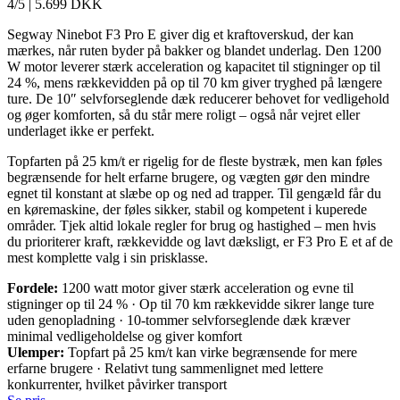
4/5
|
5.699 DKK
Segway Ninebot F3 Pro E giver dig et kraftoverskud, der kan
mærkes, når ruten byder på bakker og blandet underlag. Den 1200
W motor leverer stærk acceleration og kapacitet til stigninger op til
24 %, mens rækkevidden på op til 70 km giver tryghed på længere
ture. De 10″ selvforseglende dæk reducerer behovet for vedligehold
og øger komforten, så du står mere roligt – også når vejret eller
underlaget ikke er perfekt.
Topfarten på 25 km/t er rigelig for de fleste bystræk, men kan føles
begrænsende for helt erfarne brugere, og vægten gør den mindre
egnet til konstant at slæbe op og ned ad trapper. Til gengæld får du
en køremaskine, der føles sikker, stabil og kompetent i kuperede
områder. Tjek altid lokale regler for brug og hastighed – men hvis
du prioriterer kraft, rækkevidde og lavt dæksligt, er F3 Pro E et af de
mest komplette valg i sin prisklasse.
Fordele:
1200 watt motor giver stærk acceleration og evne til
stigninger op til 24 % · Op til 70 km rækkevidde sikrer lange ture
uden genopladning · 10-tommer selvforseglende dæk kræver
minimal vedligeholdelse og giver komfort
Ulemper:
Topfart på 25 km/t kan virke begrænsende for mere
erfarne brugere · Relativt tung sammenlignet med lettere
konkurrenter, hvilket påvirker transport