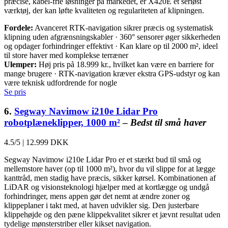
præcise, kabel-frie løsninger på markedet, er X420E et seriøst
værktøj, der kan løfte kvaliteten og regulariteten af klipningen.
Fordele:
Avanceret RTK-navigation sikrer præcis og systematisk
klipning uden afgrænsningskabler · 360° sensorer øger sikkerheden
og opdager forhindringer effektivt · Kan klare op til 2000 m², ideel
til store haver med komplekse terræner
Ulemper:
Høj pris på 18.999 kr., hvilket kan være en barriere for
mange brugere · RTK-navigation kræver ekstra GPS-udstyr og kan
være teknisk udfordrende for nogle
Se pris
6.
Segway Navimow i210e Lidar Pro
robotplæneklipper, 1000 m²
–
Bedst til små haver
4.5/5
|
12.999 DKK
Segway Navimow i210e Lidar Pro er et stærkt bud til små og
mellemstore haver (op til 1000 m²), hvor du vil slippe for at lægge
kanttråd, men stadig have præcis, sikker kørsel. Kombinationen af
LiDAR og visionsteknologi hjælper med at kortlægge og undgå
forhindringer, mens appen gør det nemt at ændre zoner og
klippeplaner i takt med, at haven udvikler sig. Den justerbare
klippehøjde og den pæne klippekvalitet sikrer et jævnt resultat uden
tydelige mønsterstriber eller kikset navigation.