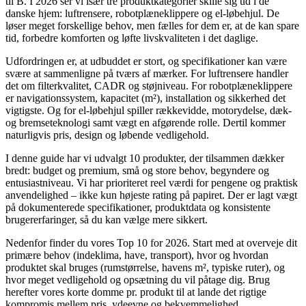
til B. I 2026 ser vi især tre produktkategorier skille sig ud i de
danske hjem: luftrensere, robotplæneklippere og el-løbehjul. De
løser meget forskellige behov, men fælles for dem er, at de kan spare
tid, forbedre komforten og løfte livskvaliteten i det daglige.
Udfordringen er, at udbuddet er stort, og specifikationer kan være
svære at sammenligne på tværs af mærker. For luftrensere handler
det om filterkvalitet, CADR og støjniveau. For robotplæneklippere
er navigationssystem, kapacitet (m²), installation og sikkerhed det
vigtigste. Og for el-løbehjul spiller rækkevidde, motorydelse, dæk-
og bremseteknologi samt vægt en afgørende rolle. Dertil kommer
naturligvis pris, design og løbende vedligehold.
I denne guide har vi udvalgt 10 produkter, der tilsammen dækker
bredt: budget og premium, små og store behov, begyndere og
entusiastniveau. Vi har prioriteret reel værdi for pengene og praktisk
anvendelighed – ikke kun højeste rating på papiret. Der er lagt vægt
på dokumenterede specifikationer, produktdata og konsistente
brugererfaringer, så du kan vælge mere sikkert.
Nedenfor finder du vores Top 10 for 2026. Start med at overveje dit
primære behov (indeklima, have, transport), hvor og hvordan
produktet skal bruges (rumstørrelse, havens m², typiske ruter), og
hvor meget vedligehold og opsætning du vil påtage dig. Brug
herefter vores korte domme pr. produkt til at lande det rigtige
kompromis mellem pris, ydeevne og bekvemmelighed.