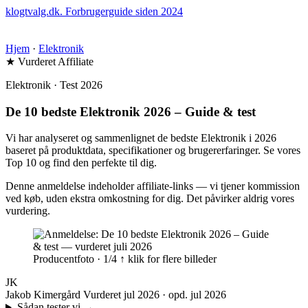
klogtvalg.dk
.
Forbrugerguide siden 2024
Hjem
·
Elektronik
★ Vurderet
Affiliate
Elektronik · Test 2026
De 10 bedste Elektronik 2026 – Guide & test
Vi har analyseret og sammenlignet de bedste Elektronik i 2026
baseret på produktdata, specifikationer og brugererfaringer. Se vores
Top 10 og find den perfekte til dig.
Denne anmeldelse indeholder affiliate-links — vi tjener kommission
ved køb, uden ekstra omkostning for dig. Det påvirker aldrig vores
vurdering.
Producentfoto · 1/4
↑ klik for flere billeder
JK
Jakob Kimergård
Vurderet jul 2026 · opd. jul 2026
Sådan tester vi
→