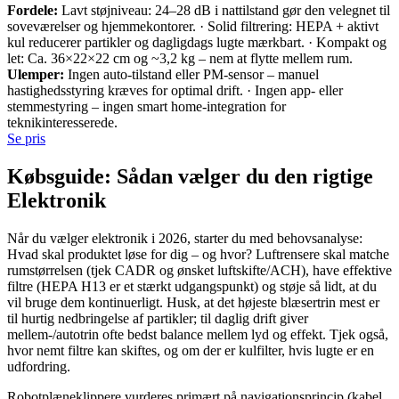
Fordele:
Lavt støjniveau: 24–28 dB i nattilstand gør den velegnet til
soveværelser og hjemmekontorer. · Solid filtrering: HEPA + aktivt
kul reducerer partikler og dagligdags lugte mærkbart. · Kompakt og
let: Ca. 36×22×22 cm og ~3,2 kg – nem at flytte mellem rum.
Ulemper:
Ingen auto-tilstand eller PM-sensor – manuel
hastighedsstyring kræves for optimal drift. · Ingen app- eller
stemmestyring – ingen smart home-integration for
teknikinteresserede.
Se pris
Købsguide: Sådan vælger du den rigtige
Elektronik
Når du vælger elektronik i 2026, starter du med behovsanalyse:
Hvad skal produktet løse for dig – og hvor? Luftrensere skal matche
rumstørrelsen (tjek CADR og ønsket luftskifte/ACH), have effektive
filtre (HEPA H13 er et stærkt udgangspunkt) og støje så lidt, at du
vil bruge dem kontinuerligt. Husk, at det højeste blæsertrin mest er
til hurtig nedbringelse af partikler; til daglig drift giver
mellem-/autotrin ofte bedst balance mellem lyd og effekt. Tjek også,
hvor nemt filtre kan skiftes, og om der er kulfilter, hvis lugte er en
udfordring.
Robotplæneklippere vurderes primært på navigationsprincip (kabel