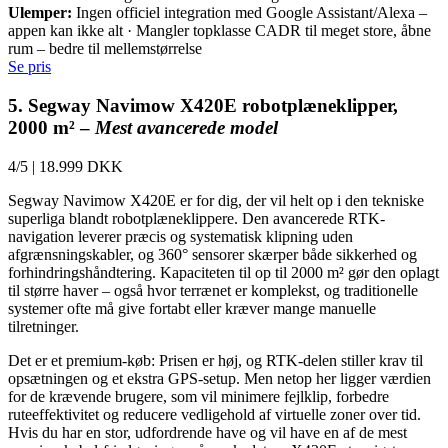
Ulemper:
Ingen officiel integration med Google Assistant/Alexa –
appen kan ikke alt · Mangler topklasse CADR til meget store, åbne
rum – bedre til mellemstørrelse
Se pris
5. Segway Navimow X420E robotplæneklipper,
2000 m² –
Mest avancerede model
4/5
|
18.999 DKK
Segway Navimow X420E er for dig, der vil helt op i den tekniske
superliga blandt robotplæneklippere. Den avancerede RTK-
navigation leverer præcis og systematisk klipning uden
afgrænsningskabler, og 360° sensorer skærper både sikkerhed og
forhindringshåndtering. Kapaciteten til op til 2000 m² gør den oplagt
til større haver – også hvor terrænet er komplekst, og traditionelle
systemer ofte må give fortabt eller kræver mange manuelle
tilretninger.
Det er et premium-køb: Prisen er høj, og RTK-delen stiller krav til
opsætningen og et ekstra GPS-setup. Men netop her ligger værdien
for de krævende brugere, som vil minimere fejlklip, forbedre
ruteeffektivitet og reducere vedligehold af virtuelle zoner over tid.
Hvis du har en stor, udfordrende have og vil have en af de mest