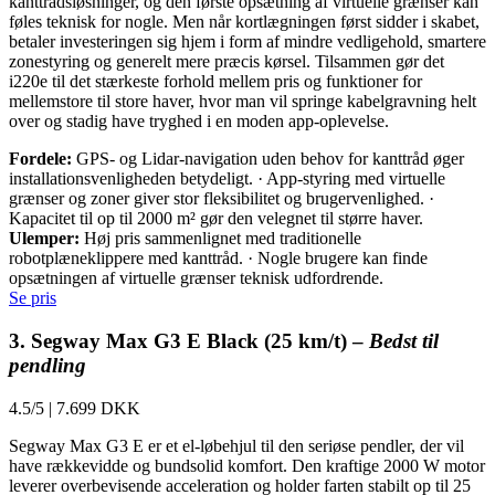
kanttrådsløsninger, og den første opsætning af virtuelle grænser kan
føles teknisk for nogle. Men når kortlægningen først sidder i skabet,
betaler investeringen sig hjem i form af mindre vedligehold, smartere
zonestyring og generelt mere præcis kørsel. Tilsammen gør det
i220e til det stærkeste forhold mellem pris og funktioner for
mellemstore til store haver, hvor man vil springe kabelgravning helt
over og stadig have tryghed i en moden app-oplevelse.
Fordele:
GPS- og Lidar-navigation uden behov for kanttråd øger
installationsvenligheden betydeligt. · App-styring med virtuelle
grænser og zoner giver stor fleksibilitet og brugervenlighed. ·
Kapacitet til op til 2000 m² gør den velegnet til større haver.
Ulemper:
Høj pris sammenlignet med traditionelle
robotplæneklippere med kanttråd. · Nogle brugere kan finde
opsætningen af virtuelle grænser teknisk udfordrende.
Se pris
3. Segway Max G3 E Black (25 km/t) –
Bedst til
pendling
4.5/5
|
7.699 DKK
Segway Max G3 E er et el-løbehjul til den seriøse pendler, der vil
have rækkevidde og bundsolid komfort. Den kraftige 2000 W motor
leverer overbevisende acceleration og holder farten stabilt op til 25