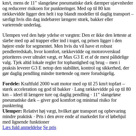
km/t, mens de 11″ slangeløse pneumatiske dæk dæmper ujævnheder
og reducerer risikoen for punkteringer. Med op til 80 km
rækkevidde ligger den helt i top blandt modeller til daglig transport –
særligt hvis din dag indebærer længere stræk, bakker eller
varierende underlag.
Ulempen ved den høje ydelse er vægten: Den er ikke den letteste at
slæbe med op ad trapper eller ind i toget, og prisen ligger i den
højere ende for segmentet. Men hvis du vil have et robust
pendlerredskab, hvor komfort, rækkevidde og motoroverskud
prioriteres over ultralet vægt, er Max G3 E et af de mest pålidelige
valg. Tjek altid lokale regler for tophastighed og brug – men i
praksis leverer G3 E netop den stabilitet, kontrol og sikkerhed, der
gør daglig pendling mindre trættende og mere forudsigelig.
Fordele:
Kraftfuld 2000 watt motor med op til 25 km/t topfart –
stærk acceleration og god til bakker · Lang rækkevidde på op til 80
km – ideel til længere ture og daglig pendling · 11" slangeløse
pneumatiske dæk – giver god komfort og minimal risiko for
punktering
Ulemper:
Relativt høj vægt, hvilket gør transport og opbevaring
mindre praktisk · Pris i den øvre ende af markedet for el løbehjul
med lignende funktioner
Læs fuld anmeldelse
Se pris