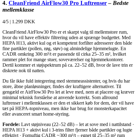
4.
CleanFriend AirFlow30 Pro Luftrenser
–
Bedste
mellemklasse
4/5
|
1.299 DKK
CleanFriend AirFlow30 Pro er et skarpt valg til mellemstore rum,
hvor du vil have effektiv filtrering uden at sprænge budgettet. Med
HEPA H13, aktivt kul og et kompetent forfilter adresserer den både
fine partikler (pollen, røg, støv) og almindelige hjemmelugte. En
CADR omkring 300 m³/t er passende til cirka 25–35 m², hvilket
rammer plet for mange stuer, soveværelser og hjemmekontorer.
Dertil kommer et støjspektrum på ca. 22–52 dB, hvor de lave trin er
diskrete nok til natten.
Du får ikke fuld integrering med stemmeassistenter, og hvis du har
store, åbne planløsninger, findes der kraftigere alternativer. Til
gengæld er AirFlow30 Pro let at leve med, nem at placere og kræver
minimal teknisk forståelse at anvende korrekt. Som allround
luftrenser i mellemklassen er den et sikkert køb for dem, der vil have
tæt på HEPA-topniveau, men ikke har brug for monsterkapacitet
eller avanceret smart home-styring.
Fordele:
Lavt støjniveau (22–52 dB) – let at sove med i nattilstand ·
HEPA H13 + aktivt kul i 3-trins filter fjerner både partikler og lugte
effektivt · Fornuftig CADR ~300 m³/t – egnet til 25–35 m² rum