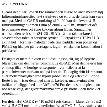
4/5
|
2.399 DKK
CleanFriend AirFlow70 Pro rammer den svære balance mellem høj
luftrensningskapacitet, lavt støjniveau og en pris, de fleste kan være
med på. Med en CADR omkring 410 m³/t kan den levere 4–5
luftudskiftninger i timen i rum på cirka 28–35 m², hvilket er dér,
hvor mange stuer og åbne køkken-alrum ligger. Samtidig er
nattilstanden reelt stille (24–26 dB[A]), så den tåler at køre i
soveværelset uden at forstyrre søvnen. Filterpakken (HEPA H13 +
aktivt kul + forfilter) målretter både fine partikler som pollen og
PM2.5 og hjælper på hverdagens lugte – en sjælden kombination i
prisklassen.
Designet er mere funktion end udstillingsobjekt, og på højeste
blæsertrin kan den høres (omkring 52 dB[A]). Men det højeste trin
er netop tiltænkt hurtige rensespurte, hvor målet er at få
partikelniveauet markant ned på kort tid. Til daglig drift klarer auto-
eller mellemhastighederne typisk jobbet stille og effektivt. For de
fleste hjem – især dem med allergi, kæledyr, madlavning eller
trafiknær beliggenhed – er AirFlow70 Pro det mest komplette, no-
nonsense valg, der giver maksimal effekt pr. krone uden indviklet
opsætning.
Fordele:
Høj CADR (~410 m3/t) i prisklassen – klarer 28–35 m2
ved 4–5 ACH med hurtig nedbringelse af PM2.5 · Lavt støjniveau i