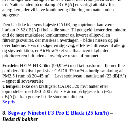
m². Nattilstanden på omkring 23 dB[A] er særligt attraktiv for
allergikere, der vil have kontinuerlig filtrering om natten uden
støjgener.
Den har ikke klassens højeste CADR, og toptrinnet kan være
hørbart (~52 dB[A]) i helt stille stuer. Til gengæld koster den mindre
end de mest muskuløse konkurrenter og leverer alligevel en
filtreringskvalitet, der mærkes i hverdagen – både i næsen og på
overfladerne. Hvis du søger en støjsvag, effektiv luftrenser til allergi-
og støvreduktion, er AirFlow70 et velafbalanceret køb, der
prioriterer ren luft uden at overdøve resten af rummet.
Fordele:
HEPA H13-filter (99,95%) med tæt pasform – fjerner fine
partikler effektivt i praksis. · CADR 320 m³/t – hurtig sænkning af
PM2.5 i rum på 20–45 m². · Lavt støjniveau i nattilstand (23 dB[A])
– egnet til soveværelse.
Ulemper:
Ikke den kraftigste: CADR 320 m³/t halter efter
topmodeller med 380–400 m³/t. · Hørbar på højeste trin (~52
dB[A]) – kan genere i stille stuer om aftenen.
Se pris
8.
Segway Ninebot F3 Pro E Black (25 km/h)
–
Bedst til bakker