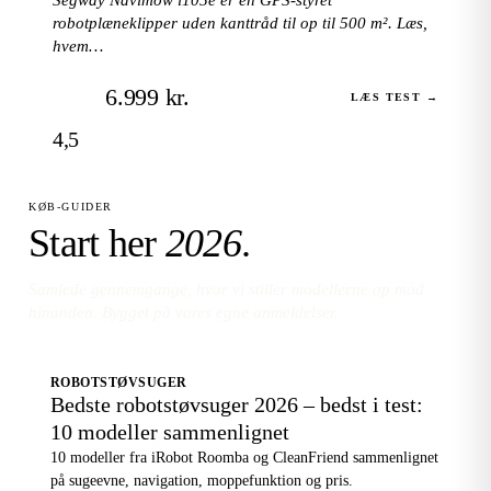
robotplæneklipper uden kanttråd til op til 500 m². Læs,
hvem…
6.999 kr.
LÆS TEST →
4,5
KØB-GUIDER
Start her
2026
.
Samlede gennemgange, hvor vi stiller modellerne op mod
hinanden. Bygget på vores egne anmeldelser.
ROBOTSTØVSUGER
Bedste robotstøvsuger 2026 – bedst i test:
10 modeller sammenlignet
10 modeller fra iRobot Roomba og CleanFriend sammenlignet
på sugeevne, navigation, moppefunktion og pris.