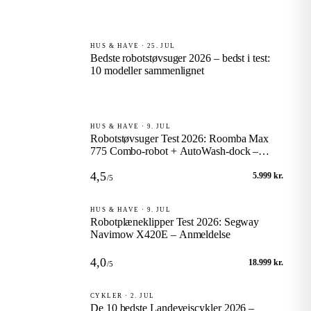
HUS & HAVE · 25. JUL
Bedste robotstøvsuger 2026 – bedst i test:
10 modeller sammenlignet
HUS & HAVE · 9. JUL
Robotstøvsuger Test 2026: Roomba Max
775 Combo-robot + AutoWash-dock –
Anmeldelse
4,5
5.999 kr.
/5
HUS & HAVE · 9. JUL
Robotplæneklipper Test 2026: Segway
Navimow X420E – Anmeldelse
4,0
18.999 kr.
/5
CYKLER · 2. JUL
De 10 bedste Landevejscykler 2026 –