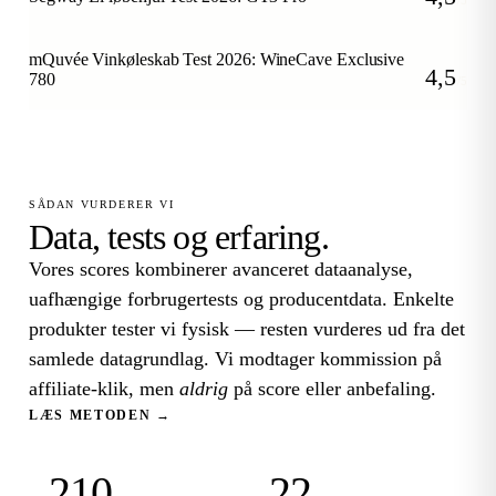
/5
mQuvée Vinkøleskab Test 2026: WineCave Exclusive
4,5
780
/5
SÅDAN VURDERER VI
Data, tests og erfaring.
Vores scores kombinerer avanceret dataanalyse,
uafhængige forbrugertests og producentdata. Enkelte
produkter tester vi fysisk — resten vurderes ud fra det
samlede datagrundlag. Vi modtager kommission på
affiliate-klik, men
aldrig
på score eller anbefaling.
LÆS METODEN →
210
22