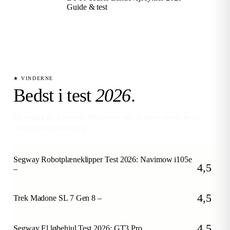
Guide & test
★ VINDERNE
Bedst i test
2026
.
En vinder pr. kategori. Opdateres når vi tester noget bedre.
Aldrig betalt placering.
Segway Robotplæneklipper Test 2026: Navimow i105e
4,5
–
/5
4,5
Trek Madone SL 7 Gen 8 –
/5
4,5
Segway El løbehjul Test 2026: GT3 Pro