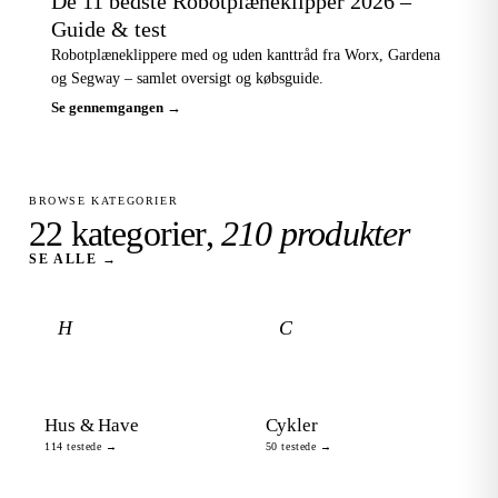
De 11 bedste Robotplæneklipper 2026 –
Guide & test
Robotplæneklippere med og uden kanttråd fra Worx, Gardena
og Segway – samlet oversigt og købsguide.
Se gennemgangen →
BROWSE KATEGORIER
22 kategorier,
210 produkter
SE ALLE →
H
C
Hus & Have
Cykler
114 testede →
50 testede →