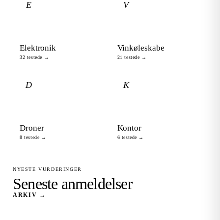
E
V
Elektronik
Vinkøleskabe
32 testede →
21 testede →
D
K
Droner
Kontor
8 testede →
6 testede →
NYESTE VURDERINGER
Seneste anmeldelser
ARKIV →