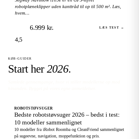
robotplæneklipper uden kanttråd til op til 500 m². Læs,
hvem…
6.999 kr.
LÆS TEST →
4,5
KØB-GUIDER
Start her
2026
.
Samlede gennemgange, hvor vi stiller modellerne op mod
hinanden. Bygget på vores egne anmeldelser.
ROBOTSTØVSUGER
Bedste robotstøvsuger 2026 – bedst i test:
10 modeller sammenlignet
10 modeller fra iRobot Roomba og CleanFriend sammenlignet
på sugeevne, navigation, moppefunktion og pris.