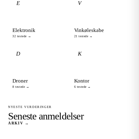
E
V
Elektronik
Vinkøleskabe
32 testede →
21 testede →
D
K
Droner
Kontor
8 testede →
6 testede →
NYESTE VURDERINGER
Seneste anmeldelser
ARKIV →