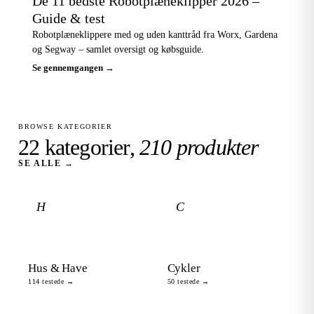
De 11 bedste Robotplæneklipper 2026 –
Guide & test
Robotplæneklippere med og uden kanttråd fra Worx, Gardena
og Segway – samlet oversigt og købsguide.
Se gennemgangen →
BROWSE KATEGORIER
22 kategorier,
210 produkter
SE ALLE →
H
C
Hus & Have
Cykler
114 testede →
50 testede →