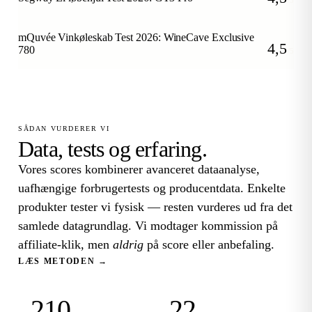
/5
mQuvée Vinkøleskab Test 2026: WineCave Exclusive
4,5
780
/5
SÅDAN VURDERER VI
Data, tests og erfaring.
Vores scores kombinerer avanceret dataanalyse,
uafhængige forbrugertests og producentdata. Enkelte
produkter tester vi fysisk — resten vurderes ud fra det
samlede datagrundlag. Vi modtager kommission på
affiliate-klik, men
aldrig
på score eller anbefaling.
LÆS METODEN →
210
22