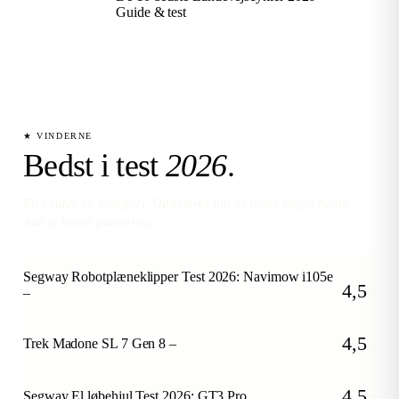
Guide & test
★ VINDERNE
Bedst i test
2026
.
En vinder pr. kategori. Opdateres når vi tester noget bedre.
Aldrig betalt placering.
Segway Robotplæneklipper Test 2026: Navimow i105e
4,5
–
/5
4,5
Trek Madone SL 7 Gen 8 –
/5
4,5
Segway El løbehjul Test 2026: GT3 Pro