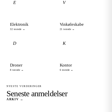
E
V
Elektronik
Vinkøleskabe
32 testede →
21 testede →
D
K
Droner
Kontor
8 testede →
6 testede →
NYESTE VURDERINGER
Seneste anmeldelser
ARKIV →