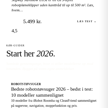
robotplæneklipper uden kanttråd til op til 500 m². Læs,
hvem…
5.499 kr.
LÆS TEST →
4,5
KØB-GUIDER
Start her
2026
.
Samlede gennemgange, hvor vi stiller modellerne op mod
hinanden. Bygget på vores egne anmeldelser.
ROBOTSTØVSUGER
Bedste robotstøvsuger 2026 – bedst i test:
10 modeller sammenlignet
10 modeller fra iRobot Roomba og CleanFriend sammenlignet
på sugeevne, navigation, moppefunktion og pris.