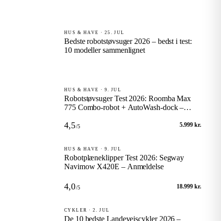
HUS & HAVE · 25. JUL
Bedste robotstøvsuger 2026 – bedst i test:
10 modeller sammenlignet
HUS & HAVE · 9. JUL
Robotstøvsuger Test 2026: Roomba Max
775 Combo-robot + AutoWash-dock –
Anmeldelse
4,5
5.999 kr.
/5
HUS & HAVE · 9. JUL
Robotplæneklipper Test 2026: Segway
Navimow X420E – Anmeldelse
4,0
18.999 kr.
/5
CYKLER · 2. JUL
De 10 bedste Landevejscykler 2026 –