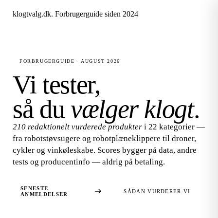
klogtvalg.dk
.
Forbrugerguide siden 2024
FORBRUGERGUIDE · AUGUST 2026
Vi tester,
så du
vælger klogt
.
210 redaktionelt vurderede produkter
i 22 kategorier —
fra robotstøvsugere og robotplæneklippere til droner,
cykler og vinkøleskabe. Scores bygger på data, andre
tests og producentinfo — aldrig på betaling.
SENESTE
SÅDAN VURDERER VI
ANMELDELSER