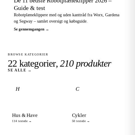
De 11 bedste Robotplæneklipper 2026 –
Guide & test
Robotplæneklippere med og uden kanttråd fra Worx, Gardena
og Segway – samlet oversigt og købsguide.
Se gennemgangen →
BROWSE KATEGORIER
22 kategorier,
210 produkter
SE ALLE →
H
C
Hus & Have
Cykler
114 testede →
50 testede →