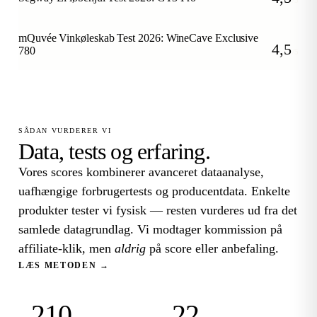
/5
mQuvée Vinkøleskab Test 2026: WineCave Exclusive
4,5
780
/5
SÅDAN VURDERER VI
Data, tests og erfaring.
Vores scores kombinerer avanceret dataanalyse,
uafhængige forbrugertests og producentdata. Enkelte
produkter tester vi fysisk — resten vurderes ud fra det
samlede datagrundlag. Vi modtager kommission på
affiliate-klik, men
aldrig
på score eller anbefaling.
LÆS METODEN →
210
22