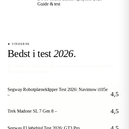
Guide & test
★ VINDERNE
Bedst i test
2026
.
En vinder pr. kategori. Opdateres når vi tester noget bedre.
Aldrig betalt placering.
Segway Robotplæneklipper Test 2026: Navimow i105e
4,5
–
/5
4,5
Trek Madone SL 7 Gen 8 –
/5
4,5
Segway El løbehjul Test 2026: GT3 Pro