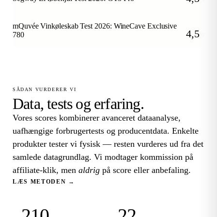
/5
mQuvée Vinkøleskab Test 2026: WineCave Exclusive
4,5
780
/5
SÅDAN VURDERER VI
Data, tests og erfaring.
Vores scores kombinerer avanceret dataanalyse,
uafhængige forbrugertests og producentdata. Enkelte
produkter tester vi fysisk — resten vurderes ud fra det
samlede datagrundlag. Vi modtager kommission på
affiliate-klik, men
aldrig
på score eller anbefaling.
LÆS METODEN →
210
22