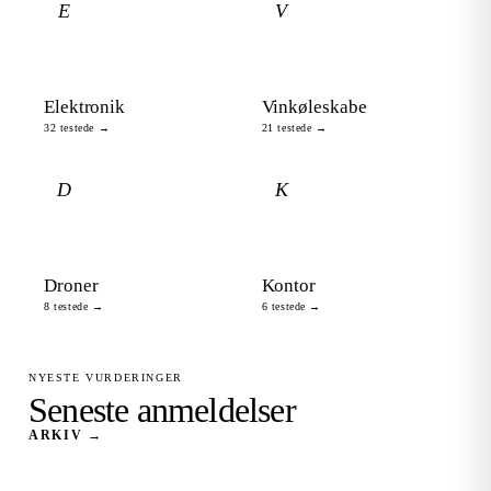
E
V
Elektronik
Vinkøleskabe
32 testede →
21 testede →
D
K
Droner
Kontor
8 testede →
6 testede →
NYESTE VURDERINGER
Seneste anmeldelser
ARKIV →