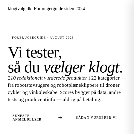
klogtvalg.dk
.
Forbrugerguide siden 2024
FORBRUGERGUIDE · AUGUST 2026
Vi tester,
så du
vælger klogt
.
210 redaktionelt vurderede produkter
i 22 kategorier —
fra robotstøvsugere og robotplæneklippere til droner,
cykler og vinkøleskabe. Scores bygger på data, andre
tests og producentinfo — aldrig på betaling.
SENESTE
SÅDAN VURDERER VI
ANMELDELSER