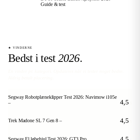
Guide & test
★ VINDERNE
Bedst i test
2026
.
En vinder pr. kategori. Opdateres når vi tester noget bedre.
Aldrig betalt placering.
Segway Robotplæneklipper Test 2026: Navimow i105e
4,5
–
/5
4,5
Trek Madone SL 7 Gen 8 –
/5
4,5
Segway El løbehjul Test 2026: GT3 Pro