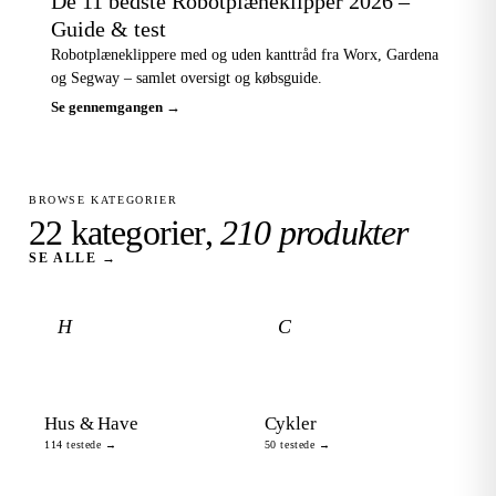
De 11 bedste Robotplæneklipper 2026 –
Guide & test
Robotplæneklippere med og uden kanttråd fra Worx, Gardena
og Segway – samlet oversigt og købsguide.
Se gennemgangen →
BROWSE KATEGORIER
22 kategorier,
210 produkter
SE ALLE →
H
C
Hus & Have
Cykler
114 testede →
50 testede →