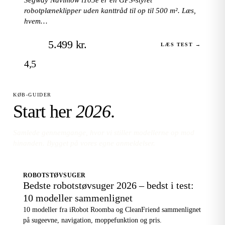
robotplæneklipper uden kanttråd til op til 500 m². Læs,
hvem…
5.499 kr.
LÆS TEST →
4,5
KØB-GUIDER
Start her
2026
.
Samlede gennemgange, hvor vi stiller modellerne op mod
hinanden. Bygget på vores egne anmeldelser.
ROBOTSTØVSUGER
Bedste robotstøvsuger 2026 – bedst i test:
10 modeller sammenlignet
10 modeller fra iRobot Roomba og CleanFriend sammenlignet
på sugeevne, navigation, moppefunktion og pris.