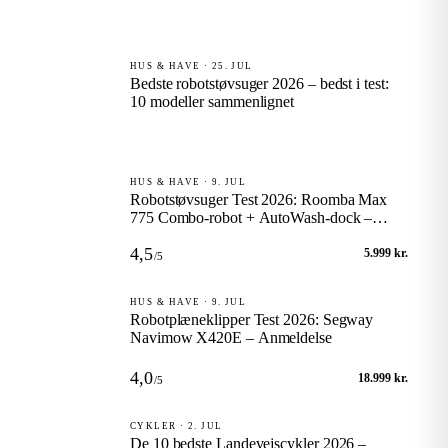
HUS & HAVE · 25. JUL
Bedste robotstøvsuger 2026 – bedst i test:
10 modeller sammenlignet
HUS & HAVE · 9. JUL
Robotstøvsuger Test 2026: Roomba Max
775 Combo-robot + AutoWash-dock –
Anmeldelse
4,5
5.999 kr.
/5
HUS & HAVE · 9. JUL
Robotplæneklipper Test 2026: Segway
Navimow X420E – Anmeldelse
4,0
18.999 kr.
/5
CYKLER · 2. JUL
De 10 bedste Landevejscykler 2026 –