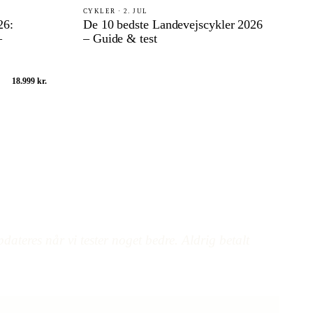
CYKLER · 2. JUL
26:
De 10 bedste Landevejscykler 2026
–
– Guide & test
18.999 kr.
dateres når vi tester noget bedre. Aldrig betalt