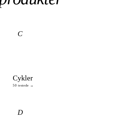
C
Cykler
50 testede →
D