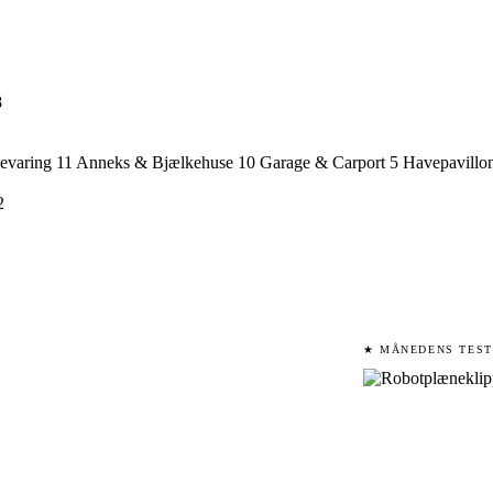
8
evaring
11
Anneks & Bjælkehuse
10
Garage & Carport
5
Havepavillo
2
★ MÅNEDENS TEST