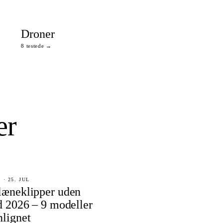
Droner
8 testede →
er
· 25. JUL
læneklipper uden
d 2026 – 9 modeller
lignet