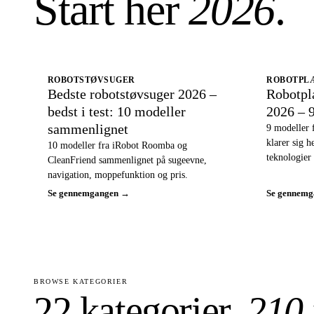
Start her
2026
.
ROBOTSTØVSUGER
ROBOTPL
Bedste robotstøvsuger 2026 –
Robotpl
bedst i test: 10 modeller
2026 – 
sammenlignet
9 modeller 
klarer sig 
10 modeller fra iRobot Roomba og
teknologier 
CleanFriend sammenlignet på sugeevne,
navigation, moppefunktion og pris.
Se gennemgangen →
Se gennem
BROWSE KATEGORIER
22 kategorier,
210 