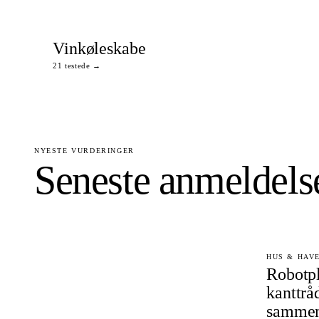
Vinkøleskabe
21 testede →
NYESTE VURDERINGER
Seneste anmeldels
HUS & HAVE 
Robotp
kanttrå
sammen