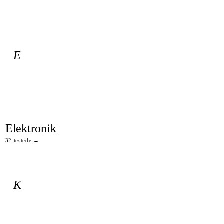
E
Elektronik
32 testede →
K