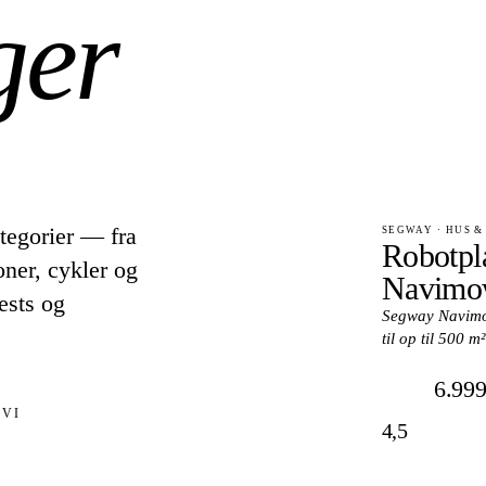
ger
tegorier — fra
SEGWAY · HUS &
Robotpl
oner, cykler og
Navimow
ests og
Segway Navimow
til op til 500 
6.999
 VI
4,5