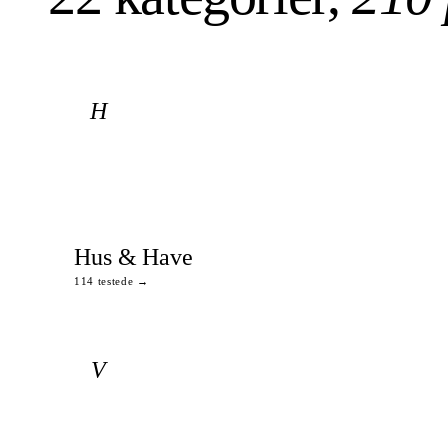
H
Hus & Have
114 testede →
V