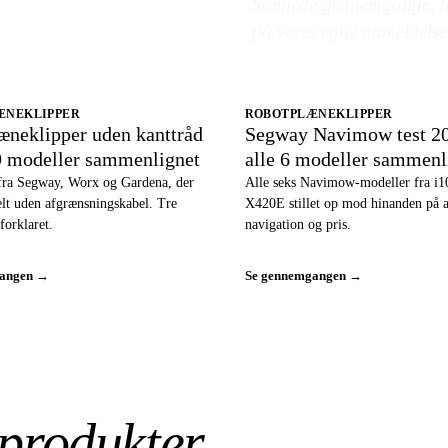
Samlede gennemgange, hv
på vores egne anmeldelse
ÆNEKLIPPER
ROBOTPLÆNEKLIPPER
æneklipper uden kanttråd
Segway Navimow test 2
9 modeller sammenlignet
alle 6 modeller sammenl
fra Segway, Worx og Gardena, der
Alle seks Navimow-modeller fra i10
helt uden afgrænsningskabel. Tre
X420E stillet op mod hinanden på a
forklaret.
navigation og pris.
gangen →
Se gennemgangen →
produkter