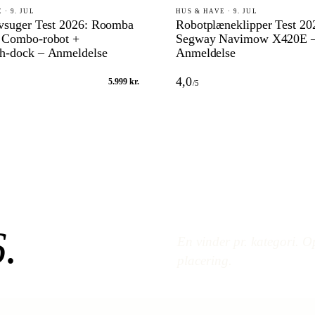
 · 9. JUL
HUS & HAVE · 9. JUL
vsuger Test 2026: Roomba
Robotplæneklipper Test 20
 Combo-robot +
Segway Navimow X420E 
h-dock – Anmeldelse
Anmeldelse
4,0
5.999 kr.
/5
6
.
En vinder pr. kategori. Op
placering.