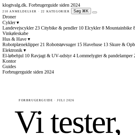
klogtvalg.dk
.
Forbrugerguide siden 2024
Søg
⌘K
210 ANMELDELSER · 22 KATEGORIER
Droner
Cykler
▾
Landevejscykler
23
Citybike & pendler
10
Elcykler
8
Mountainbike
Vinkøleskabe
Hus & Have
▾
Robotplæneklipper
21
Robotstøvsuger
15
Havehuse
13
Skure & Opb
Elektronik
▾
El-løbehjul
10
Ravjagt & UV-udstyr
4
Lommelygter & pandelamper
Kontor
Guides
Forbrugerguide siden 2024
FORBRUGERGUIDE · JULI 2026
Vi tester,