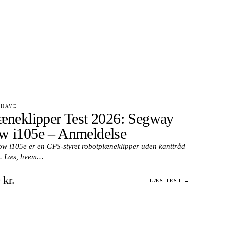
 HAVE
æneklipper Test 2026: Segway
 i105e – Anmeldelse
 i105e er en GPS-styret robotplæneklipper uden kanttråd
m². Læs, hvem…
 kr.
LÆS TEST →