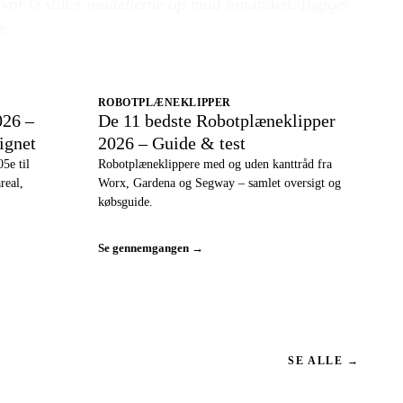
or vi stiller modellerne op mod hinanden. Bygget
r.
ROBOTPLÆNEKLIPPER
026 –
De 11 bedste Robotplæneklipper
ignet
2026 – Guide & test
5e til
Robotplæneklippere med og uden kanttråd fra
real,
Worx, Gardena og Segway – samlet oversigt og
købsguide.
Se gennemgangen →
SE ALLE →