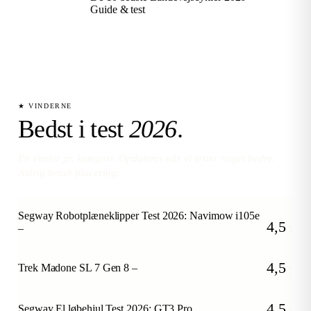
Guide & test
★ VINDERNE
Bedst i test
2026
.
En vinder pr. kategori. Opdateres når vi tester noget bedre.
Aldrig betalt placering.
Segway Robotplæneklipper Test 2026: Navimow i105e
4,5
–
/5
4,5
Trek Madone SL 7 Gen 8 –
/5
4,5
Segway El løbehjul Test 2026: GT3 Pro