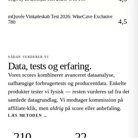
/5
mQuvée Vinkøleskab Test 2026: WineCave Exclusive
4,5
780
/5
SÅDAN VURDERER VI
Data, tests og erfaring.
Vores scores kombinerer avanceret dataanalyse,
uafhængige forbrugertests og producentdata. Enkelte
produkter tester vi fysisk — resten vurderes ud fra det
samlede datagrundlag. Vi modtager kommission på
affiliate-klik, men
aldrig
på score eller anbefaling.
LÆS METODEN →
210
22