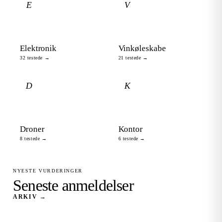
E
V
Elektronik
Vinkøleskabe
32 testede →
21 testede →
D
K
Droner
Kontor
8 testede →
6 testede →
NYESTE VURDERINGER
Seneste anmeldelser
ARKIV →