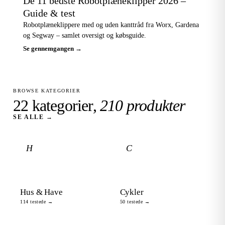
De 11 bedste Robotplæneklipper 2026 –
Guide & test
Robotplæneklippere med og uden kanttråd fra Worx, Gardena
og Segway – samlet oversigt og købsguide.
Se gennemgangen →
BROWSE KATEGORIER
22 kategorier,
210 produkter
SE ALLE →
H
C
Hus & Have
Cykler
114 testede →
50 testede →