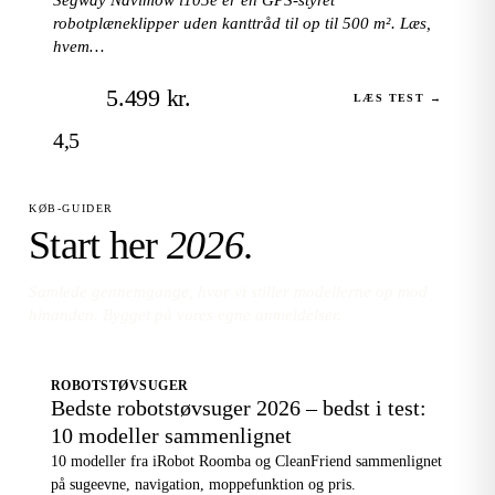
robotplæneklipper uden kanttråd til op til 500 m². Læs,
hvem…
5.499 kr.
LÆS TEST →
4,5
KØB-GUIDER
Start her
2026
.
Samlede gennemgange, hvor vi stiller modellerne op mod
hinanden. Bygget på vores egne anmeldelser.
ROBOTSTØVSUGER
Bedste robotstøvsuger 2026 – bedst i test:
10 modeller sammenlignet
10 modeller fra iRobot Roomba og CleanFriend sammenlignet
på sugeevne, navigation, moppefunktion og pris.