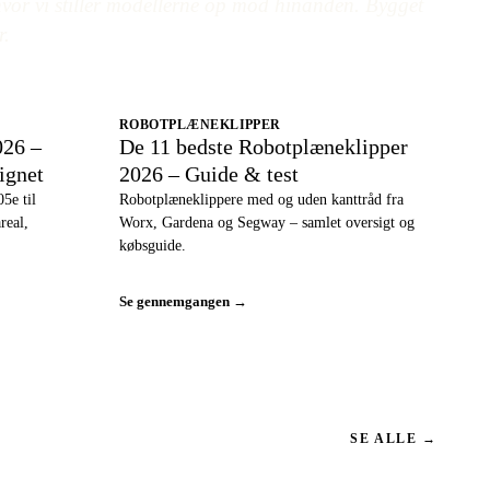
or vi stiller modellerne op mod hinanden. Bygget
r.
ROBOTPLÆNEKLIPPER
026 –
De 11 bedste Robotplæneklipper
ignet
2026 – Guide & test
5e til
Robotplæneklippere med og uden kanttråd fra
real,
Worx, Gardena og Segway – samlet oversigt og
købsguide.
Se gennemgangen →
SE ALLE →