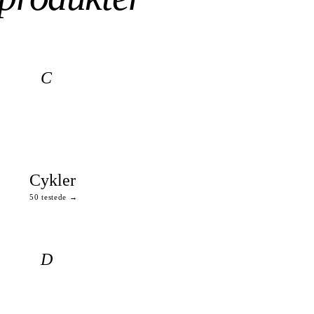
C
Cykler
50 testede →
D