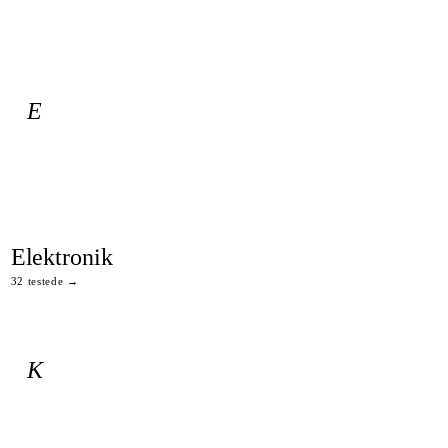
E
Elektronik
32 testede →
K