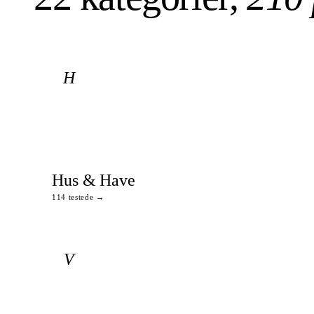
H
Hus & Have
114 testede →
V