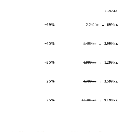
5 DEALS
−69%
2.249 kr.
→
699 kr.
−45%
5.499 kr.
→
2.999 kr.
−35%
1.999 kr.
→
1.299 kr.
−25%
4.799 kr.
→
3.599 kr.
−25%
12.301 kr.
→
9.198 kr.