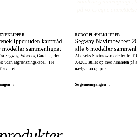
Samlede gennemgange, hv
på vores egne anmeldelse
ÆNEKLIPPER
ROBOTPLÆNEKLIPPER
æneklipper uden kanttråd
Segway Navimow test 2
9 modeller sammenlignet
alle 6 modeller sammenl
fra Segway, Worx og Gardena, der
Alle seks Navimow-modeller fra i10
helt uden afgrænsningskabel. Tre
X420E stillet op mod hinanden på a
forklaret.
navigation og pris.
gangen →
Se gennemgangen →
produkter