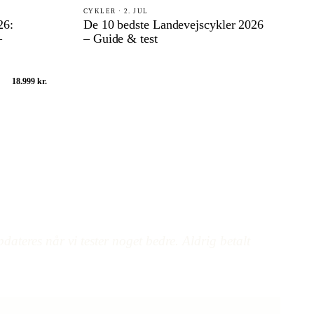
CYKLER · 2. JUL
26:
De 10 bedste Landevejscykler 2026
–
– Guide & test
18.999 kr.
dateres når vi tester noget bedre. Aldrig betalt