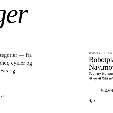
ger
tegorier — fra
SEGWAY · HUS &
Robotpl
oner, cykler og
Navimow
ests og
Segway Navimow
til op til 500 
5.499
 VI
4,5