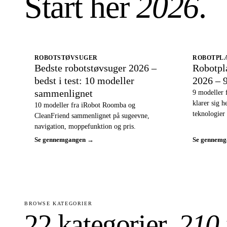
Start her
2026
.
ROBOTSTØVSUGER
ROBOTPL
Bedste robotstøvsuger 2026 –
Robotpl
bedst i test: 10 modeller
2026 – 
sammenlignet
9 modeller 
klarer sig 
10 modeller fra iRobot Roomba og
teknologier 
CleanFriend sammenlignet på sugeevne,
navigation, moppefunktion og pris.
Se gennemgangen →
Se gennem
BROWSE KATEGORIER
22 kategorier,
210 