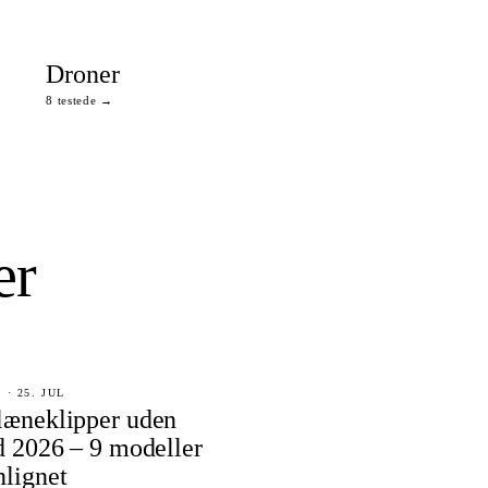
Droner
8 testede →
er
· 25. JUL
læneklipper uden
d 2026 – 9 modeller
lignet