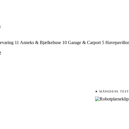
8
evaring
11
Anneks & Bjælkehuse
10
Garage & Carport
5
Havepavillo
2
★ MÅNEDENS TEST