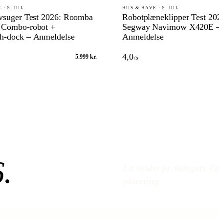
 · 9. JUL
HUS & HAVE · 9. JUL
vsuger Test 2026: Roomba
Robotplæneklipper Test 20
 Combo-robot +
Segway Navimow X420E 
h-dock – Anmeldelse
Anmeldelse
4,0
5.999 kr.
/5
6
.
En vinder pr. kategori. Op
placering.