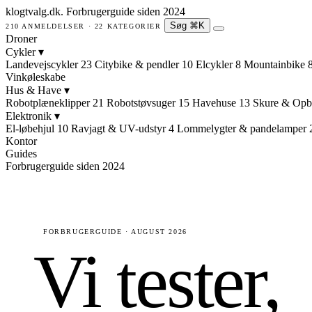
klogtvalg.dk
.
Forbrugerguide siden 2024
Søg
⌘K
210 ANMELDELSER · 22 KATEGORIER
Droner
Cykler
▾
Landevejscykler
23
Citybike & pendler
10
Elcykler
8
Mountainbike
Vinkøleskabe
Hus & Have
▾
Robotplæneklipper
21
Robotstøvsuger
15
Havehuse
13
Skure & Opb
Elektronik
▾
El-løbehjul
10
Ravjagt & UV-udstyr
4
Lommelygter & pandelamper
Kontor
Guides
Forbrugerguide siden 2024
FORBRUGERGUIDE · AUGUST 2026
Vi tester,