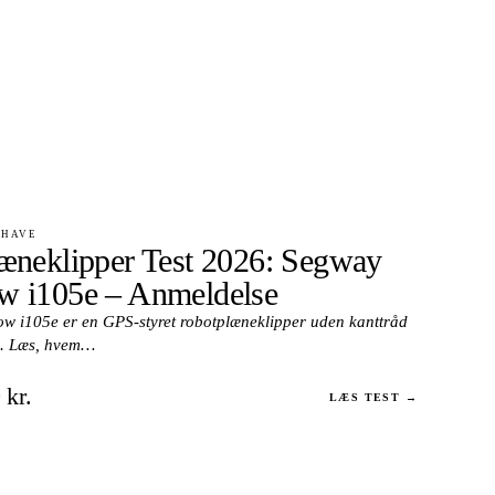
 HAVE
æneklipper Test 2026: Segway
 i105e – Anmeldelse
 i105e er en GPS-styret robotplæneklipper uden kanttråd
m². Læs, hvem…
 kr.
LÆS TEST →