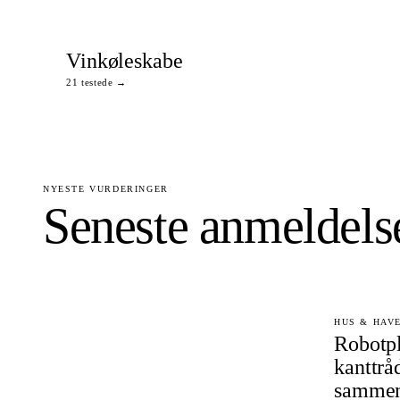
Vinkøleskabe
21 testede →
NYESTE VURDERINGER
Seneste anmeldels
HUS & HAVE 
Robotp
kanttrå
sammen