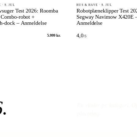
 · 9. JUL
HUS & HAVE · 9. JUL
vsuger Test 2026: Roomba
Robotplæneklipper Test 20
 Combo-robot +
Segway Navimow X420E 
h-dock – Anmeldelse
Anmeldelse
4,0
5.999 kr.
/5
6
.
En vinder pr. kategori. Op
placering.