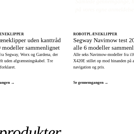
Samlede gennemgange, hv
på vores egne anmeldelse
ÆNEKLIPPER
ROBOTPLÆNEKLIPPER
æneklipper uden kanttråd
Segway Navimow test 2
9 modeller sammenlignet
alle 6 modeller sammenl
fra Segway, Worx og Gardena, der
Alle seks Navimow-modeller fra i10
helt uden afgrænsningskabel. Tre
X420E stillet op mod hinanden på a
forklaret.
navigation og pris.
gangen →
Se gennemgangen →
produkter