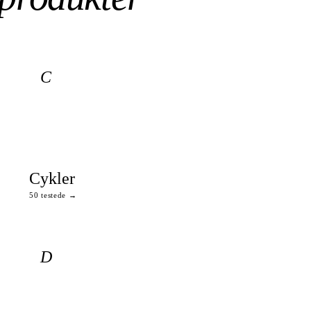
C
Cykler
50 testede →
D