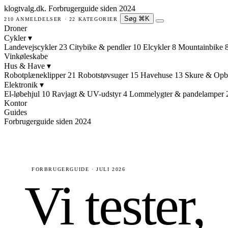
klogtvalg.dk
.
Forbrugerguide siden 2024
Søg
⌘K
210 ANMELDELSER · 22 KATEGORIER
Droner
Cykler
▾
Landevejscykler
23
Citybike & pendler
10
Elcykler
8
Mountainbike
Vinkøleskabe
Hus & Have
▾
Robotplæneklipper
21
Robotstøvsuger
15
Havehuse
13
Skure & Opb
Elektronik
▾
El-løbehjul
10
Ravjagt & UV-udstyr
4
Lommelygter & pandelamper
Kontor
Guides
Forbrugerguide siden 2024
FORBRUGERGUIDE · JULI 2026
Vi tester,