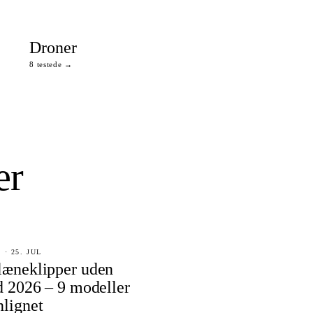
Droner
8 testede →
er
· 25. JUL
læneklipper uden
d 2026 – 9 modeller
lignet