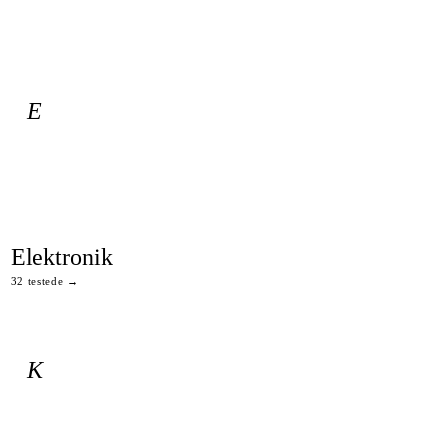
E
Elektronik
32 testede →
K