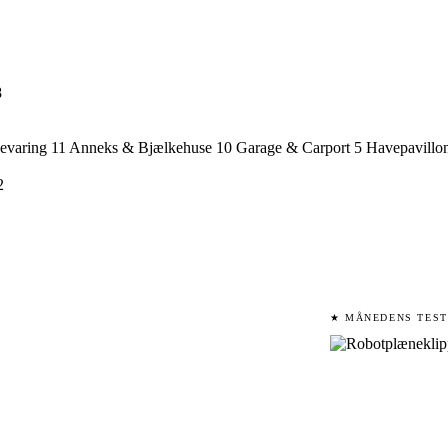
8
evaring
11
Anneks & Bjælkehuse
10
Garage & Carport
5
Havepavillo
2
★ MÅNEDENS TEST