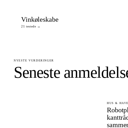
Vinkøleskabe
21 testede →
NYESTE VURDERINGER
Seneste anmeldels
HUS & HAVE 
Robotp
kanttrå
sammen