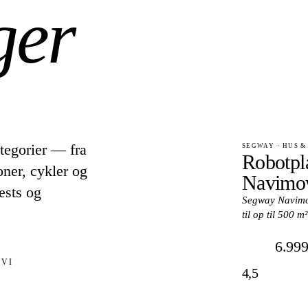
ger
tegorier — fra
SEGWAY · HUS &
Robotpl
oner, cykler og
Navimow
ests og
Segway Navimow
til op til 500 
6.999
 VI
4,5