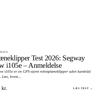
 HAVE
æneklipper Test 2026: Segway
 i105e – Anmeldelse
 i105e er en GPS-styret robotplæneklipper uden kanttråd
m². Læs, hvem…
 kr.
LÆS TEST →