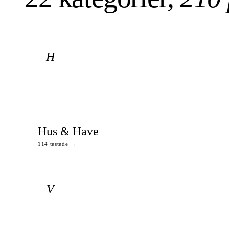
H
Hus & Have
114 testede →
V