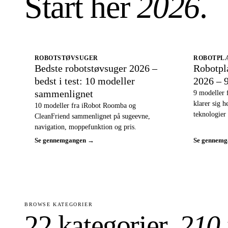
Start her
2026
.
ROBOTSTØVSUGER
ROBOTPL
Bedste robotstøvsuger 2026 –
Robotpl
bedst i test: 10 modeller
2026 – 
sammenlignet
9 modeller 
klarer sig 
10 modeller fra iRobot Roomba og
teknologier 
CleanFriend sammenlignet på sugeevne,
navigation, moppefunktion og pris.
Se gennemgangen →
Se gennem
BROWSE KATEGORIER
22 kategorier,
210 