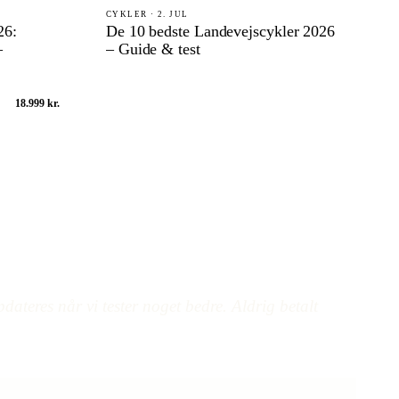
CYKLER · 2. JUL
26:
De 10 bedste Landevejscykler 2026
–
– Guide & test
18.999 kr.
dateres når vi tester noget bedre. Aldrig betalt