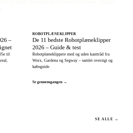
or vi stiller modellerne op mod hinanden. Bygget
r.
ROBOTPLÆNEKLIPPER
026 –
De 11 bedste Robotplæneklipper
ignet
2026 – Guide & test
5e til
Robotplæneklippere med og uden kanttråd fra
real,
Worx, Gardena og Segway – samlet oversigt og
købsguide.
Se gennemgangen →
SE ALLE →