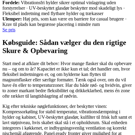
Fordele:
Vibrationsfri hylder sikrer optimal vinlagring uden
forstyrrelser · UV-beskyttet glasdør beskytter mod skadeligt lys ·
Fleksibel indretning med flytbare hylder og trækasser
Ulemper:
Høj pris, som kan være en barriere for casual brugere ·
Krav til plads kan begrænse placering i mindre rum
Se pris
Købsguide: Sådan vælger du den rigtige
Skure & Opbevaring
Start med at afklare dit behov: Hvor mange flasker skal du opbevare
nu – og om to år? Kapacitet er ikke kun et tal; det handler om, hvor
fleksibel indretningen er, og om hylderne kan flyttes til
magnumflasker eller særlige formater. Tænk også over, om du vil
have én eller to temperaturzoner. Har du både rød- og hvidvin, giver
to zoner markant bedre fleksibilitet og drikkeklarhed, mens én zone
ofte rækker til langtidslagring af rødvin.
Kig efter tekniske nøglefunktioner, der beskytter vinen:
Kompressorkøling for stabil temperatur, vibrationsdæmpning i
hylder og kabinet, UV-beskyttet glasdør, kulfilter til frisk luft samt et
lavt støjniveau, hvis skabet skal stå i et opholdsrum. Skal enheden
integreres i køkkenet, er indbygningsvenlig ventilation og korrekt
nischemål afgørende. Panel-ready fronter giver mulighed for at