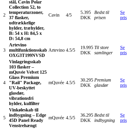
stål, Cavin Polar
Collection 52, to
temperaturzoner,
5.395
Bedst til
Se
2
Cavin
4/5
37 flasker,
DKK
prisen
pris
udtrækkelige
hylder, træhylder,
B: 54 x H: 84,5 x
D: 54,8 cm
Artevino
19.995
Til store
Se
3
multifunktionsskab
Artevino
4.5/5
DKK
samlinger
pris
OXG3T199NVSD
Vinlagringsskab
103 flasker –
mQuvée Velvet 125
Glass Premium
30.295
Premium
Se
4
"Rail" Package,
mQuvée
4.5/5
DKK
glasdør
pris
UV-beskyttet
glasdør,
vibrationsfri
hylder, kulfilter
Vinkøleskab til
indbygning – Edge
36.295
Bedst til
Se
5
mQuvée
4.5/5
45D Panel Ready
DKK
indbygning
pris
Venstrehængt