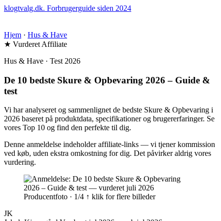
klogtvalg.dk
.
Forbrugerguide siden 2024
Hjem
·
Hus & Have
★ Vurderet
Affiliate
Hus & Have · Test 2026
De 10 bedste Skure & Opbevaring 2026 – Guide &
test
Vi har analyseret og sammenlignet de bedste Skure & Opbevaring i
2026 baseret på produktdata, specifikationer og brugererfaringer. Se
vores Top 10 og find den perfekte til dig.
Denne anmeldelse indeholder affiliate-links — vi tjener kommission
ved køb, uden ekstra omkostning for dig. Det påvirker aldrig vores
vurdering.
Producentfoto · 1/4
↑ klik for flere billeder
JK