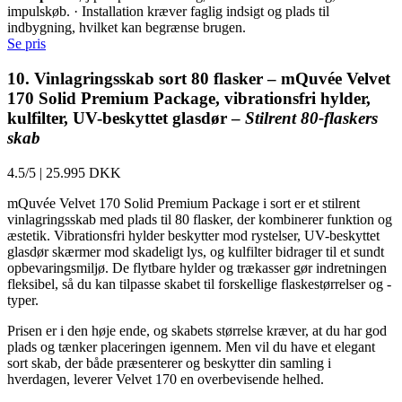
impulskøb. · Installation kræver faglig indsigt og plads til
indbygning, hvilket kan begrænse brugen.
Se pris
10. Vinlagringsskab sort 80 flasker – mQuvée Velvet
170 Solid Premium Package, vibrationsfri hylder,
kulfilter, UV-beskyttet glasdør –
Stilrent 80-flaskers
skab
4.5/5
|
25.995 DKK
mQuvée Velvet 170 Solid Premium Package i sort er et stilrent
vinlagringsskab med plads til 80 flasker, der kombinerer funktion og
æstetik. Vibrationsfri hylder beskytter mod rystelser, UV-beskyttet
glasdør skærmer mod skadeligt lys, og kulfilter bidrager til et sundt
opbevaringsmiljø. De flytbare hylder og trækasser gør indretningen
fleksibel, så du kan tilpasse skabet til forskellige flaskestørrelser og -
typer.
Prisen er i den høje ende, og skabets størrelse kræver, at du har god
plads og tænker placeringen igennem. Men vil du have et elegant
sort skab, der både præsenterer og beskytter din samling i
hverdagen, leverer Velvet 170 en overbevisende helhed.