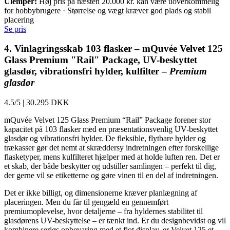
Ulemper:
Høj pris på næsten 20.000 kr. kan være uoverkommelig
for hobbybrugere · Størrelse og vægt kræver god plads og stabil
placering
Se pris
4. Vinlagringsskab 103 flasker – mQuvée Velvet 125
Glass Premium "Rail" Package, UV-beskyttet
glasdør, vibrationsfri hylder, kulfilter –
Premium
glasdør
4.5/5
|
30.295 DKK
mQuvée Velvet 125 Glass Premium “Rail” Package forener stor
kapacitet på 103 flasker med en præsentationsvenlig UV-beskyttet
glasdør og vibrationsfri hylder. De fleksible, flytbare hylder og
trækasser gør det nemt at skræddersy indretningen efter forskellige
flasketyper, mens kulfilteret hjælper med at holde luften ren. Det er
et skab, der både beskytter og udstiller samlingen – perfekt til dig,
der gerne vil se etiketterne og gøre vinen til en del af indretningen.
Det er ikke billigt, og dimensionerne kræver planlægning af
placeringen. Men du får til gengæld en gennemført
premiumoplevelse, hvor detaljerne – fra hyldernes stabilitet til
glasdørens UV-beskyttelse – er tænkt ind. Er du designbevidst og vil
kombinere seriøs opbevaring med et flot display, er Velvet 125 et