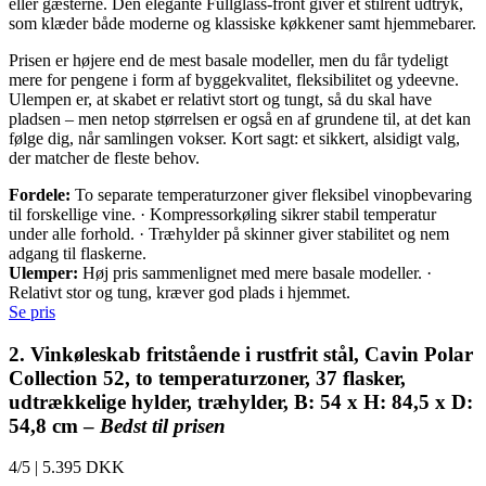
eller gæsterne. Den elegante Fullglass-front giver et stilrent udtryk,
som klæder både moderne og klassiske køkkener samt hjemmebarer.
Prisen er højere end de mest basale modeller, men du får tydeligt
mere for pengene i form af byggekvalitet, fleksibilitet og ydeevne.
Ulempen er, at skabet er relativt stort og tungt, så du skal have
pladsen – men netop størrelsen er også en af grundene til, at det kan
følge dig, når samlingen vokser. Kort sagt: et sikkert, alsidigt valg,
der matcher de fleste behov.
Fordele:
To separate temperaturzoner giver fleksibel vinopbevaring
til forskellige vine. · Kompressorkøling sikrer stabil temperatur
under alle forhold. · Træhylder på skinner giver stabilitet og nem
adgang til flaskerne.
Ulemper:
Høj pris sammenlignet med mere basale modeller. ·
Relativt stor og tung, kræver god plads i hjemmet.
Se pris
2. Vinkøleskab fritstående i rustfrit stål, Cavin Polar
Collection 52, to temperaturzoner, 37 flasker,
udtrækkelige hylder, træhylder, B: 54 x H: 84,5 x D:
54,8 cm –
Bedst til prisen
4/5
|
5.395 DKK