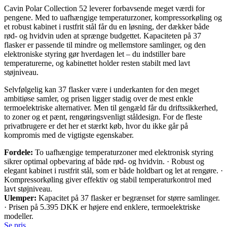
Cavin Polar Collection 52 leverer forbavsende meget værdi for
pengene. Med to uafhængige temperaturzoner, kompressorkøling og
et robust kabinet i rustfrit stål får du en løsning, der dækker både
rød- og hvidvin uden at sprænge budgettet. Kapaciteten på 37
flasker er passende til mindre og mellemstore samlinger, og den
elektroniske styring gør hverdagen let – du indstiller bare
temperaturerne, og kabinettet holder resten stabilt med lavt
støjniveau.
Selvfølgelig kan 37 flasker være i underkanten for den meget
ambitiøse samler, og prisen ligger stadig over de mest enkle
termoelektriske alternativer. Men til gengæld får du driftssikkerhed,
to zoner og et pænt, rengøringsvenligt ståldesign. For de fleste
privatbrugere er det her et stærkt køb, hvor du ikke går på
kompromis med de vigtigste egenskaber.
Fordele:
To uafhængige temperaturzoner med elektronisk styring
sikrer optimal opbevaring af både rød- og hvidvin. · Robust og
elegant kabinet i rustfrit stål, som er både holdbart og let at rengøre. ·
Kompressorkøling giver effektiv og stabil temperaturkontrol med
lavt støjniveau.
Ulemper:
Kapacitet på 37 flasker er begrænset for større samlinger.
· Prisen på 5.395 DKK er højere end enklere, termoelektriske
modeller.
Se pris