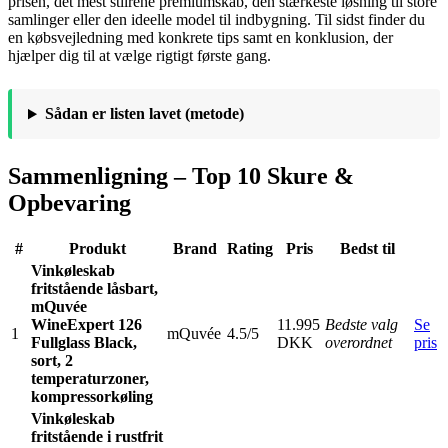
prisen, det mest stilrene premiumskab, den stærkeste løsning til store
samlinger eller den ideelle model til indbygning. Til sidst finder du
en købsvejledning med konkrete tips samt en konklusion, der
hjælper dig til at vælge rigtigt første gang.
Sådan er listen lavet (metode)
Sammenligning – Top 10 Skure &
Opbevaring
#
Produkt
Brand
Rating
Pris
Bedst til
Vinkøleskab
fritstående låsbart,
mQuvée
WineExpert 126
11.995
Bedste valg
Se
1
mQuvée
4.5/5
Fullglass Black,
DKK
overordnet
pris
sort, 2
temperaturzoner,
kompressorkøling
Vinkøleskab
fritstående i rustfrit