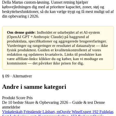
Della Martas custom-løsning. Uanset retning hjælper
købsvejledningen dig med at prioritere kapacitet, zoner, støj og
beskyttelsesfunktioner, så du kan vælge trygt og få mest muligt ud af
din opbevaring i 2026.
Om denne guide:
Indholdet er udarbejdet af et AI-system
(OpenAI GPT + Anthropic Claude) på baggrund af
produktdata, specifikationer og aggregerede brugererfaringer.
Vurderinger og rangeringer er resultatet af dataanalyse — ikke
fysisk produkttest. Guiden er kvalitetskontrolleret af vores
redaktion og opdateres kvartalsvis. Links til produkter kan
være affiliate-links: klikker du og køber, kan vi modtage en
kommission — det påvirker ikke prisen for dig.
§ 09 · Alternativer
Andre i samme kategori
Produkt
Score
Pris
De 10 bedste Skure & Opbevaring 2026 – Guide & test
Denne
anmeldelse
Vinkøleskab Fritstående Låsbart, mQuvée WineExpert 192 Fuldglas