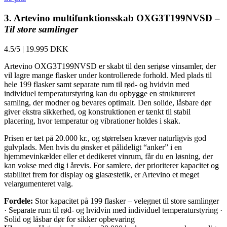
3. Artevino multifunktionsskab OXG3T199NVSD –
Til store samlinger
4.5/5
|
19.995 DKK
Artevino OXG3T199NVSD er skabt til den seriøse vinsamler, der
vil lagre mange flasker under kontrollerede forhold. Med plads til
hele 199 flasker samt separate rum til rød- og hvidvin med
individuel temperaturstyring kan du opbygge en struktureret
samling, der modner og bevares optimalt. Den solide, låsbare dør
giver ekstra sikkerhed, og konstruktionen er tænkt til stabil
placering, hvor temperatur og vibrationer holdes i skak.
Prisen er tæt på 20.000 kr., og størrelsen kræver naturligvis god
gulvplads. Men hvis du ønsker et pålideligt “anker” i en
hjemmevinkælder eller et dedikeret vinrum, får du en løsning, der
kan vokse med dig i årevis. For samlere, der prioriterer kapacitet og
stabilitet frem for display og glasæstetik, er Artevino et meget
velargumenteret valg.
Fordele:
Stor kapacitet på 199 flasker – velegnet til store samlinger
· Separate rum til rød- og hvidvin med individuel temperaturstyring ·
Solid og låsbar dør for sikker opbevaring