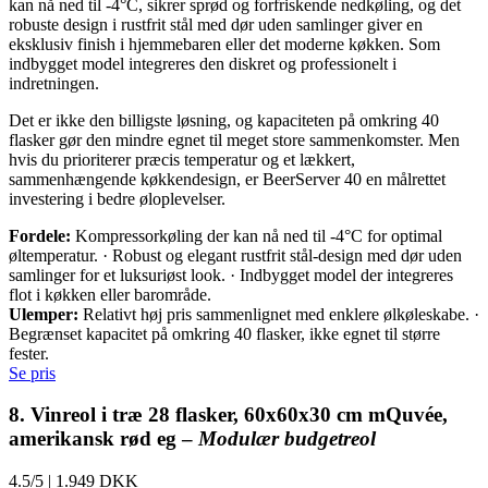
kan nå ned til -4°C, sikrer sprød og forfriskende nedkøling, og det
robuste design i rustfrit stål med dør uden samlinger giver en
eksklusiv finish i hjemmebaren eller det moderne køkken. Som
indbygget model integreres den diskret og professionelt i
indretningen.
Det er ikke den billigste løsning, og kapaciteten på omkring 40
flasker gør den mindre egnet til meget store sammenkomster. Men
hvis du prioriterer præcis temperatur og et lækkert,
sammenhængende køkkendesign, er BeerServer 40 en målrettet
investering i bedre øloplevelser.
Fordele:
Kompressorkøling der kan nå ned til -4°C for optimal
øltemperatur. · Robust og elegant rustfrit stål-design med dør uden
samlinger for et luksuriøst look. · Indbygget model der integreres
flot i køkken eller barområde.
Ulemper:
Relativt høj pris sammenlignet med enklere ølkøleskabe. ·
Begrænset kapacitet på omkring 40 flasker, ikke egnet til større
fester.
Se pris
8. Vinreol i træ 28 flasker, 60x60x30 cm mQuvée,
amerikansk rød eg –
Modulær budgetreol
4.5/5
|
1.949 DKK