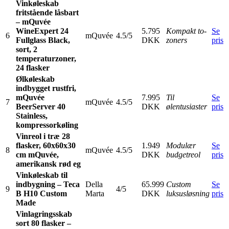
Vinkøleskab
fritstående låsbart
– mQuvée
WineExpert 24
5.795
Kompakt to-
Se
6
mQuvée
4.5/5
Fullglass Black,
DKK
zoners
pris
sort, 2
temperaturzoner,
24 flasker
Ølkøleskab
indbygget rustfri,
mQuvée
7.995
Til
Se
7
mQuvée
4.5/5
BeerServer 40
DKK
ølentusiaster
pris
Stainless,
kompressorkøling
Vinreol i træ 28
flasker, 60x60x30
1.949
Modulær
Se
8
mQuvée
4.5/5
cm mQuvée,
DKK
budgetreol
pris
amerikansk rød eg
Vinkøleskab til
indbygning – Teca
Della
65.999
Custom
Se
9
4/5
B H10 Custom
Marta
DKK
luksusløsning
pris
Made
Vinlagringsskab
sort 80 flasker –