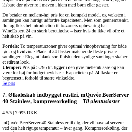
låsbare dør giver ro i maven i hjem med børn eller gæster.
Du betaler en mellem-høj pris for en kompakt model, og væksten i
samlingen kan hurtigt udfordre kapaciteten. Men som gennemtænkt,
flot og fleksibel introduction til to-zoners opbevaring har
WineExpert 24 en stærk berettigelse – især hvis du ikke vil ofre et
helt skab på vin.
Fordele:
To temperaturzoner giver optimal vinopbevaring for både
rød- og hvidvin. · Plads til 24 flasker matcher de fleste private
samlinger. · Elegant blank sort finish uden synlige samlinger skaber
et stilrent look.
Ulemper:
Pris på 5.795 kr. ligger i den øvre mellemklasse og kan
være for høj for budgetbevidste. · Kapaciteten på 24 flasker er
begrænset i forhold til større vinkældre.
Se pris
7. Ølkøleskab indbygget rustfri, mQuvée BeerServer
40 Stainless, kompressorkøling –
Til ølentusiaster
4.5/5
|
7.995 DKK
mQuvée BeerServer 40 Stainless er til dig, der vil have øl serveret
ved den helt rigtige temperatur – hver gang. Kompressorkøling, der