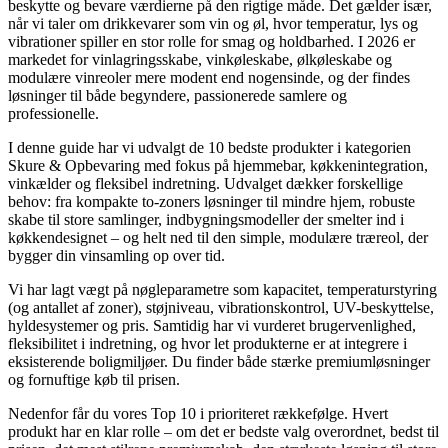
beskytte og bevare værdierne på den rigtige måde. Det gælder især,
når vi taler om drikkevarer som vin og øl, hvor temperatur, lys og
vibrationer spiller en stor rolle for smag og holdbarhed. I 2026 er
markedet for vinlagringsskabe, vinkøleskabe, ølkøleskabe og
modulære vinreoler mere modent end nogensinde, og der findes
løsninger til både begyndere, passionerede samlere og
professionelle.
I denne guide har vi udvalgt de 10 bedste produkter i kategorien
Skure & Opbevaring med fokus på hjemmebar, køkkenintegration,
vinkælder og fleksibel indretning. Udvalget dækker forskellige
behov: fra kompakte to-zoners løsninger til mindre hjem, robuste
skabe til store samlinger, indbygningsmodeller der smelter ind i
køkkendesignet – og helt ned til den simple, modulære træreol, der
bygger din vinsamling op over tid.
Vi har lagt vægt på nøgleparametre som kapacitet, temperaturstyring
(og antallet af zoner), støjniveau, vibrationskontrol, UV-beskyttelse,
hyldesystemer og pris. Samtidig har vi vurderet brugervenlighed,
fleksibilitet i indretning, og hvor let produkterne er at integrere i
eksisterende boligmiljøer. Du finder både stærke premiumløsninger
og fornuftige køb til prisen.
Nedenfor får du vores Top 10 i prioriteret rækkefølge. Hvert
produkt har en klar rolle – om det er bedste valg overordnet, bedst til