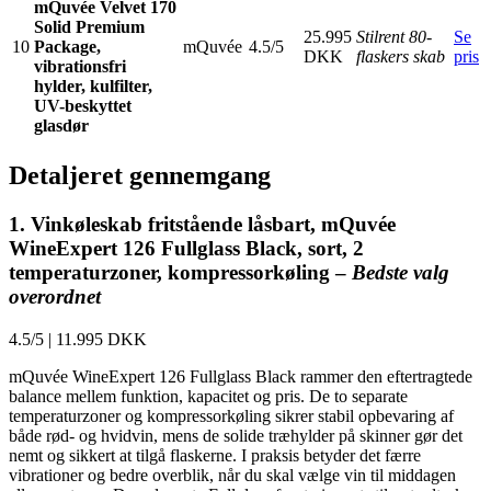
mQuvée Velvet 170
Solid Premium
25.995
Stilrent 80-
Se
10
Package,
mQuvée
4.5/5
DKK
flaskers skab
pris
vibrationsfri
hylder, kulfilter,
UV-beskyttet
glasdør
Detaljeret gennemgang
1. Vinkøleskab fritstående låsbart, mQuvée
WineExpert 126 Fullglass Black, sort, 2
temperaturzoner, kompressorkøling –
Bedste valg
overordnet
4.5/5
|
11.995 DKK
mQuvée WineExpert 126 Fullglass Black rammer den eftertragtede
balance mellem funktion, kapacitet og pris. De to separate
temperaturzoner og kompressorkøling sikrer stabil opbevaring af
både rød- og hvidvin, mens de solide træhylder på skinner gør det
nemt og sikkert at tilgå flaskerne. I praksis betyder det færre
vibrationer og bedre overblik, når du skal vælge vin til middagen