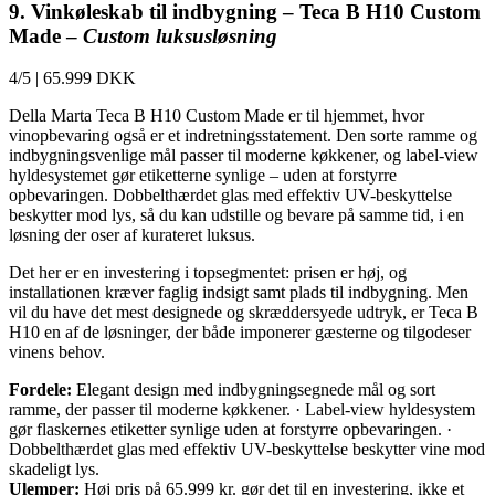
9. Vinkøleskab til indbygning – Teca B H10 Custom
Made –
Custom luksusløsning
4/5
|
65.999 DKK
Della Marta Teca B H10 Custom Made er til hjemmet, hvor
vinopbevaring også er et indretningsstatement. Den sorte ramme og
indbygningsvenlige mål passer til moderne køkkener, og label-view
hyldesystemet gør etiketterne synlige – uden at forstyrre
opbevaringen. Dobbelthærdet glas med effektiv UV-beskyttelse
beskytter mod lys, så du kan udstille og bevare på samme tid, i en
løsning der oser af kurateret luksus.
Det her er en investering i topsegmentet: prisen er høj, og
installationen kræver faglig indsigt samt plads til indbygning. Men
vil du have det mest designede og skræddersyede udtryk, er Teca B
H10 en af de løsninger, der både imponerer gæsterne og tilgodeser
vinens behov.
Fordele:
Elegant design med indbygningsegnede mål og sort
ramme, der passer til moderne køkkener. · Label-view hyldesystem
gør flaskernes etiketter synlige uden at forstyrre opbevaringen. ·
Dobbelthærdet glas med effektiv UV-beskyttelse beskytter vine mod
skadeligt lys.
Ulemper:
Høj pris på 65.999 kr. gør det til en investering, ikke et