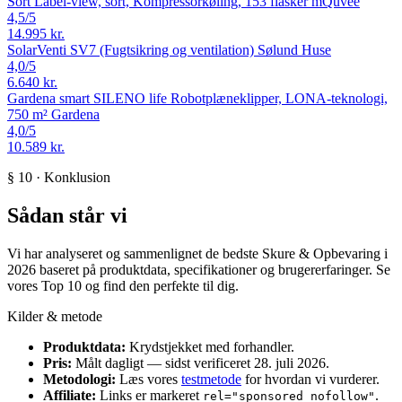
Sort Label-view, sort, Kompressorkøling, 153 flasker
mQuvée
4,5
/5
14.995 kr.
SolarVenti SV7 (Fugtsikring og ventilation)
Sølund Huse
4,0
/5
6.640 kr.
Gardena smart SILENO life Robotplæneklipper, LONA-teknologi,
750 m²
Gardena
4,0
/5
10.589 kr.
§ 10 · Konklusion
Sådan står vi
Vi har analyseret og sammenlignet de bedste Skure & Opbevaring i
2026 baseret på produktdata, specifikationer og brugererfaringer. Se
vores Top 10 og find den perfekte til dig.
Kilder & metode
Produktdata:
Krydstjekket med forhandler.
Pris:
Målt dagligt — sidst verificeret 28. juli 2026.
Metodologi:
Læs vores
testmetode
for hvordan vi vurderer.
Affiliate:
Links er markeret
.
rel="sponsored nofollow"