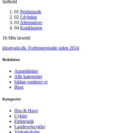
Indhold
01
Prishistorik
02
I dybden
03
Alternativer
04
Konklusion
16
Min læsetid
klogtvalg.dk
.
Forbrugerguide siden 2024
Redaktion
Anmeldelser
Alle kategorier
Sådan vurderer vi
Blog
Kategorier
Hus & Have
Cykler
Elektronik
Landevejscykler
Vinkøleskabe