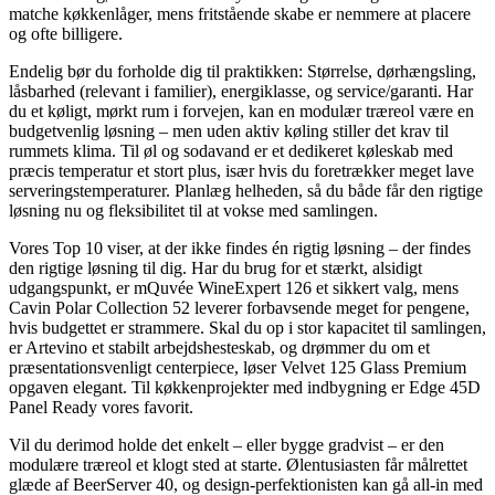
matche køkkenlåger, mens fritstående skabe er nemmere at placere
og ofte billigere.
Endelig bør du forholde dig til praktikken: Størrelse, dørhængsling,
låsbarhed (relevant i familier), energiklasse, og service/garanti. Har
du et køligt, mørkt rum i forvejen, kan en modulær træreol være en
budgetvenlig løsning – men uden aktiv køling stiller det krav til
rummets klima. Til øl og sodavand er et dedikeret køleskab med
præcis temperatur et stort plus, især hvis du foretrækker meget lave
serveringstemperaturer. Planlæg helheden, så du både får den rigtige
løsning nu og fleksibilitet til at vokse med samlingen.
Vores Top 10 viser, at der ikke findes én rigtig løsning – der findes
den rigtige løsning til dig. Har du brug for et stærkt, alsidigt
udgangspunkt, er mQuvée WineExpert 126 et sikkert valg, mens
Cavin Polar Collection 52 leverer forbavsende meget for pengene,
hvis budgettet er strammere. Skal du op i stor kapacitet til samlingen,
er Artevino et stabilt arbejdshesteskab, og drømmer du om et
præsentationsvenligt centerpiece, løser Velvet 125 Glass Premium
opgaven elegant. Til køkkenprojekter med indbygning er Edge 45D
Panel Ready vores favorit.
Vil du derimod holde det enkelt – eller bygge gradvist – er den
modulære træreol et klogt sted at starte. Ølentusiasten får målrettet
glæde af BeerServer 40, og design-perfektionisten kan gå all-in med