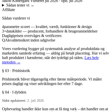
Jakob Kimergård
Vurderet jul 2026 · opd. jul 2026
Sådan tester vi
→
Affiliate
Sådan vurderer vi
4
parametre scoret — kvalitet, værdi, funktioner & design
3+
datakilder — producent, forhandlere & brugeranmeldelser
Dagligt
prisen overvåges & verificeres
QA
kvalitetssikret inden udgivelse
Vores vurdering bygger på systematisk analyse af produktdata og
markedets samlede erfaring — aldrig på betalt placering. Har vi selv
haft produktet i hænderne, står det tydeligt på siden.
Læs hele
metoden →
§ 03 · Prishistorik
Prishistorik bliver tilgængelig efter første måleperiode. Vi måler
prisen dagligt og viser udviklingen her efter 7 dage.
§ 04 · I dybden
Sidst opdateret:
2. juli 2026
Opbevaring handler ikke kun om at få ting væk – det handler om at