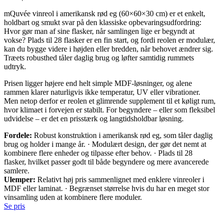
mQuvée vinreol i amerikansk rød eg (60×60×30 cm) er et enkelt,
holdbart og smukt svar på den klassiske opbevaringsudfordring:
Hvor gør man af sine flasker, når samlingen lige er begyndt at
vokse? Plads til 28 flasker er en fin start, og fordi reolen er modulær,
kan du bygge videre i højden eller bredden, når behovet ændrer sig.
Træets robusthed tåler daglig brug og løfter samtidig rummets
udtryk.
Prisen ligger højere end helt simple MDF-løsninger, og alene
rammen klarer naturligvis ikke temperatur, UV eller vibrationer.
Men netop derfor er reolen et glimrende supplement til et køligt rum,
hvor klimaet i forvejen er stabilt. For begyndere – eller som fleksibel
udvidelse – er det en prisstærk og langtidsholdbar løsning.
Fordele:
Robust konstruktion i amerikansk rød eg, som tåler daglig
brug og holder i mange år. · Modulært design, der gør det nemt at
kombinere flere enheder og tilpasse efter behov. · Plads til 28
flasker, hvilket passer godt til både begyndere og mere avancerede
samlere.
Ulemper:
Relativt høj pris sammenlignet med enklere vinreoler i
MDF eller laminat. · Begrænset størrelse hvis du har en meget stor
vinsamling uden at kombinere flere moduler.
Se pris