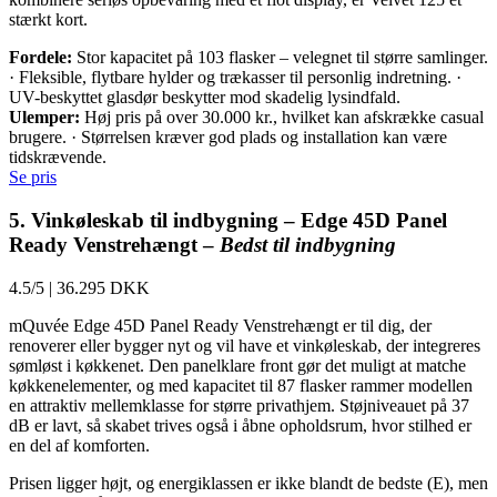
stærkt kort.
Fordele:
Stor kapacitet på 103 flasker – velegnet til større samlinger.
· Fleksible, flytbare hylder og trækasser til personlig indretning. ·
UV-beskyttet glasdør beskytter mod skadelig lysindfald.
Ulemper:
Høj pris på over 30.000 kr., hvilket kan afskrække casual
brugere. · Størrelsen kræver god plads og installation kan være
tidskrævende.
Se pris
5. Vinkøleskab til indbygning – Edge 45D Panel
Ready Venstrehængt –
Bedst til indbygning
4.5/5
|
36.295 DKK
mQuvée Edge 45D Panel Ready Venstrehængt er til dig, der
renoverer eller bygger nyt og vil have et vinkøleskab, der integreres
sømløst i køkkenet. Den panelklare front gør det muligt at matche
køkkenelementer, og med kapacitet til 87 flasker rammer modellen
en attraktiv mellemklasse for større privathjem. Støjniveauet på 37
dB er lavt, så skabet trives også i åbne opholdsrum, hvor stilhed er
en del af komforten.
Prisen ligger højt, og energiklassen er ikke blandt de bedste (E), men