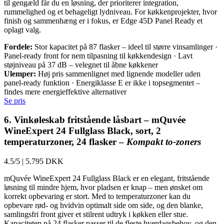
til gengæld får du en løsning, der prioriterer integration,
rummelighed og et behageligt lydniveau. For køkkenprojekter, hvor
finish og sammenhæng er i fokus, er Edge 45D Panel Ready et
oplagt valg.
Fordele:
Stor kapacitet på 87 flasker – ideel til større vinsamlinger ·
Panel-ready front for nem tilpasning til køkkendesign · Lavt
støjniveau på 37 dB – velegnet til åbne køkkener
Ulemper:
Høj pris sammenlignet med lignende modeller uden
panel-ready funktion · Energiklasse E er ikke i topsegmentet –
findes mere energieffektive alternativer
Se pris
6. Vinkøleskab fritstående låsbart – mQuvée
WineExpert 24 Fullglass Black, sort, 2
temperaturzoner, 24 flasker –
Kompakt to-zoners
4.5/5
|
5.795 DKK
mQuvée WineExpert 24 Fullglass Black er en elegant, fritstående
løsning til mindre hjem, hvor pladsen er knap – men ønsket om
korrekt opbevaring er stort. Med to temperaturzoner kan du
opbevare rød- og hvidvin optimalt side om side, og den blanke,
samlingsfri front giver et stilrent udtryk i køkken eller stue.
Kapaciteten på 24 flasker passer til de fleste hverdagsbehov, og den