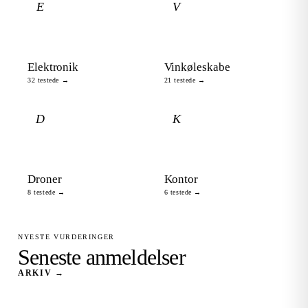
E
V
Elektronik
Vinkøleskabe
32 testede →
21 testede →
D
K
Droner
Kontor
8 testede →
6 testede →
NYESTE VURDERINGER
Seneste anmeldelser
ARKIV →