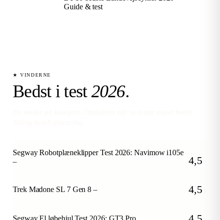
Guide & test
★ VINDERNE
Bedst i test
2026
.
En vinder pr. kategori. Opdateres når vi tester noget bedre.
Aldrig betalt placering.
Segway Robotplæneklipper Test 2026: Navimow i105e
4,5
–
/5
4,5
Trek Madone SL 7 Gen 8 –
/5
4,5
Segway El løbehjul Test 2026: GT3 Pro