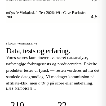
/5
mQuvée Vinkøleskab Test 2026: WineCave Exclusive
4,5
780
/5
SÅDAN VURDERER VI
Data, tests og erfaring.
Vores scores kombinerer avanceret dataanalyse,
uafhængige forbrugertests og producentdata. Enkelte
produkter tester vi fysisk — resten vurderes ud fra det
samlede datagrundlag. Vi modtager kommission på
affiliate-klik, men
aldrig
på score eller anbefaling.
LÆS METODEN →
210
22