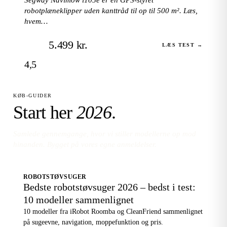
robotplæneklipper uden kanttråd til op til 500 m². Læs,
hvem…
5.499 kr.
LÆS TEST →
4,5
KØB-GUIDER
Start her
2026
.
Samlede gennemgange, hvor vi stiller modellerne op mod
hinanden. Bygget på vores egne anmeldelser.
ROBOTSTØVSUGER
Bedste robotstøvsuger 2026 – bedst i test:
10 modeller sammenlignet
10 modeller fra iRobot Roomba og CleanFriend sammenlignet
på sugeevne, navigation, moppefunktion og pris.