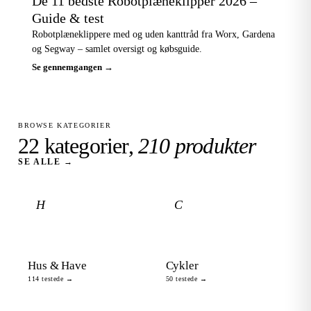
De 11 bedste Robotplæneklipper 2026 –
Guide & test
Robotplæneklippere med og uden kanttråd fra Worx, Gardena
og Segway – samlet oversigt og købsguide.
Se gennemgangen →
BROWSE KATEGORIER
22 kategorier,
210 produkter
SE ALLE →
H
C
Hus & Have
Cykler
114 testede →
50 testede →