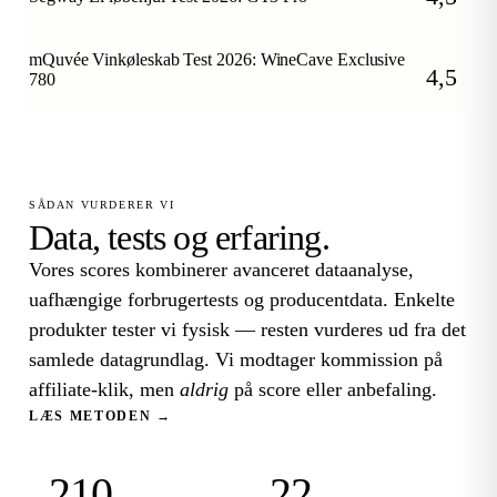
/5
mQuvée Vinkøleskab Test 2026: WineCave Exclusive
4,5
780
/5
SÅDAN VURDERER VI
Data, tests og erfaring.
Vores scores kombinerer avanceret dataanalyse,
uafhængige forbrugertests og producentdata. Enkelte
produkter tester vi fysisk — resten vurderes ud fra det
samlede datagrundlag. Vi modtager kommission på
affiliate-klik, men
aldrig
på score eller anbefaling.
LÆS METODEN →
210
22