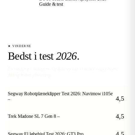
Guide & test
★ VINDERNE
Bedst i test
2026
.
En vinder pr. kategori. Opdateres når vi tester noget bedre.
Aldrig betalt placering.
Segway Robotplæneklipper Test 2026: Navimow i105e
4,5
–
/5
4,5
Trek Madone SL 7 Gen 8 –
/5
4,5
Segway El løbehjul Test 2026: GT3 Pro