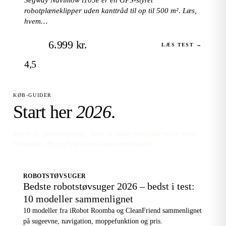
robotplæneklipper uden kanttråd til op til 500 m². Læs,
hvem…
6.999 kr.
LÆS TEST →
4,5
KØB-GUIDER
Start her
2026
.
Samlede gennemgange, hvor vi stiller modellerne op mod
hinanden. Bygget på vores egne anmeldelser.
ROBOTSTØVSUGER
Bedste robotstøvsuger 2026 – bedst i test:
10 modeller sammenlignet
10 modeller fra iRobot Roomba og CleanFriend sammenlignet
på sugeevne, navigation, moppefunktion og pris.