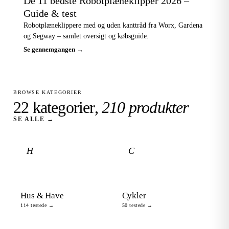
De 11 bedste Robotplæneklipper 2026 –
Guide & test
Robotplæneklippere med og uden kanttråd fra Worx, Gardena
og Segway – samlet oversigt og købsguide.
Se gennemgangen →
BROWSE KATEGORIER
22 kategorier,
210 produkter
SE ALLE →
H
C
Hus & Have
Cykler
114 testede →
50 testede →