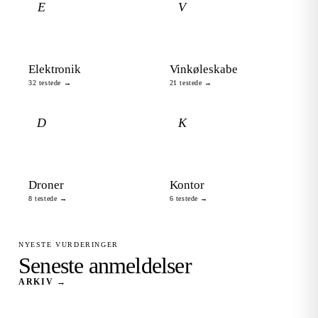
E
V
Elektronik
Vinkøleskabe
32 testede →
21 testede →
D
K
Droner
Kontor
8 testede →
6 testede →
NYESTE VURDERINGER
Seneste anmeldelser
ARKIV →