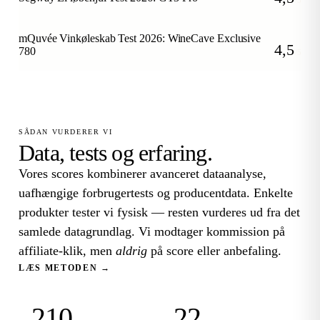
/5
mQuvée Vinkøleskab Test 2026: WineCave Exclusive
4,5
780
/5
SÅDAN VURDERER VI
Data, tests og erfaring.
Vores scores kombinerer avanceret dataanalyse,
uafhængige forbrugertests og producentdata. Enkelte
produkter tester vi fysisk — resten vurderes ud fra det
samlede datagrundlag. Vi modtager kommission på
affiliate-klik, men
aldrig
på score eller anbefaling.
LÆS METODEN →
210
22