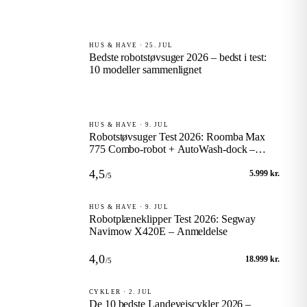
HUS & HAVE · 25. JUL
Bedste robotstøvsuger 2026 – bedst i test:
10 modeller sammenlignet
HUS & HAVE · 9. JUL
Robotstøvsuger Test 2026: Roomba Max
775 Combo-robot + AutoWash-dock –
Anmeldelse
4,5
5.999 kr.
/5
HUS & HAVE · 9. JUL
Robotplæneklipper Test 2026: Segway
Navimow X420E – Anmeldelse
4,0
18.999 kr.
/5
CYKLER · 2. JUL
De 10 bedste Landevejscykler 2026 –