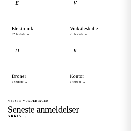
E
V
Elektronik
Vinkøleskabe
32 testede →
21 testede →
D
K
Droner
Kontor
8 testede →
6 testede →
NYESTE VURDERINGER
Seneste anmeldelser
ARKIV →