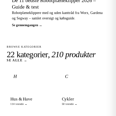
De 11 bedste Robotplæneklipper 2026 –
Guide & test
Robotplæneklippere med og uden kanttråd fra Worx, Gardena
og Segway – samlet oversigt og købsguide.
Se gennemgangen →
BROWSE KATEGORIER
22 kategorier,
210 produkter
SE ALLE →
H
C
Hus & Have
Cykler
114 testede →
50 testede →