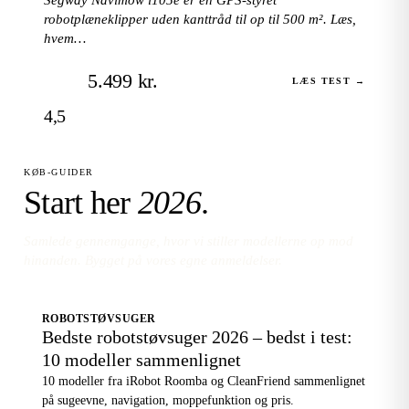
robotplæneklipper uden kanttråd til op til 500 m². Læs,
hvem…
5.499 kr.
LÆS TEST →
4,5
KØB-GUIDER
Start her
2026
.
Samlede gennemgange, hvor vi stiller modellerne op mod
hinanden. Bygget på vores egne anmeldelser.
ROBOTSTØVSUGER
Bedste robotstøvsuger 2026 – bedst i test:
10 modeller sammenlignet
10 modeller fra iRobot Roomba og CleanFriend sammenlignet
på sugeevne, navigation, moppefunktion og pris.