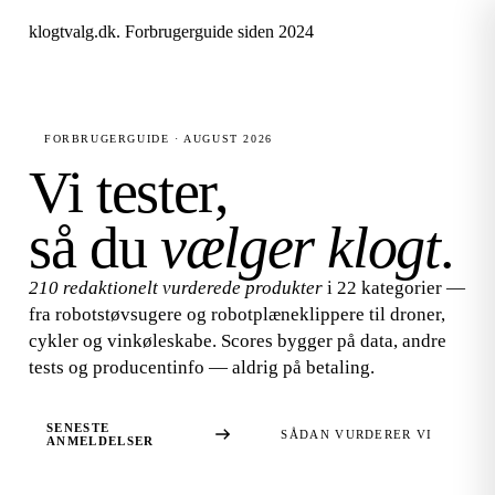
klogtvalg.dk
.
Forbrugerguide siden 2024
FORBRUGERGUIDE · AUGUST 2026
Vi tester,
så du
vælger klogt
.
210 redaktionelt vurderede produkter
i 22 kategorier —
fra robotstøvsugere og robotplæneklippere til droner,
cykler og vinkøleskabe. Scores bygger på data, andre
tests og producentinfo — aldrig på betaling.
SENESTE
SÅDAN VURDERER VI
ANMELDELSER