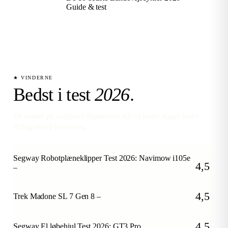
Guide & test
★ VINDERNE
Bedst i test
2026
.
En vinder pr. kategori. Opdateres når vi tester noget bedre.
Aldrig betalt placering.
Segway Robotplæneklipper Test 2026: Navimow i105e
4,5
–
/5
4,5
Trek Madone SL 7 Gen 8 –
/5
4,5
Segway El løbehjul Test 2026: GT3 Pro