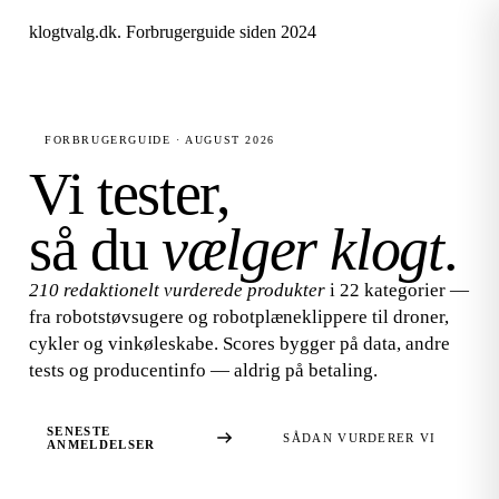
klogtvalg.dk
.
Forbrugerguide siden 2024
FORBRUGERGUIDE · AUGUST 2026
Vi tester,
så du
vælger klogt
.
210 redaktionelt vurderede produkter
i 22 kategorier —
fra robotstøvsugere og robotplæneklippere til droner,
cykler og vinkøleskabe. Scores bygger på data, andre
tests og producentinfo — aldrig på betaling.
SENESTE
SÅDAN VURDERER VI
ANMELDELSER