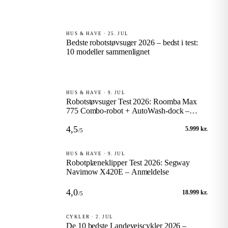
HUS & HAVE · 25. JUL
Bedste robotstøvsuger 2026 – bedst i test:
10 modeller sammenlignet
HUS & HAVE · 9. JUL
Robotstøvsuger Test 2026: Roomba Max
775 Combo-robot + AutoWash-dock –
Anmeldelse
4,5
5.999 kr.
/5
HUS & HAVE · 9. JUL
Robotplæneklipper Test 2026: Segway
Navimow X420E – Anmeldelse
4,0
18.999 kr.
/5
CYKLER · 2. JUL
De 10 bedste Landevejscykler 2026 –