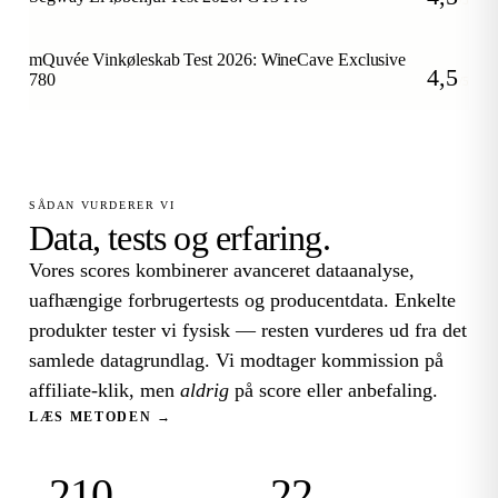
/5
mQuvée Vinkøleskab Test 2026: WineCave Exclusive
4,5
780
/5
SÅDAN VURDERER VI
Data, tests og erfaring.
Vores scores kombinerer avanceret dataanalyse,
uafhængige forbrugertests og producentdata. Enkelte
produkter tester vi fysisk — resten vurderes ud fra det
samlede datagrundlag. Vi modtager kommission på
affiliate-klik, men
aldrig
på score eller anbefaling.
LÆS METODEN →
210
22