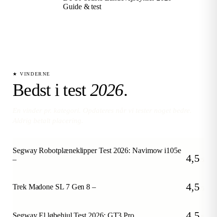
Guide & test
★ VINDERNE
Bedst i test
2026
.
En vinder pr. kategori. Opdateres når vi tester noget bedre.
Aldrig betalt placering.
Segway Robotplæneklipper Test 2026: Navimow i105e
4,5
–
/5
4,5
Trek Madone SL 7 Gen 8 –
/5
4,5
Segway El løbehjul Test 2026: GT3 Pro