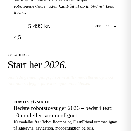
robotplæneklipper uden kanttråd til op til 500 m². Læs,
hvem…
5.499 kr.
LÆS TEST →
4,5
KØB-GUIDER
Start her
2026
.
Samlede gennemgange, hvor vi stiller modellerne op mod
hinanden. Bygget på vores egne anmeldelser.
ROBOTSTØVSUGER
Bedste robotstøvsuger 2026 – bedst i test:
10 modeller sammenlignet
10 modeller fra iRobot Roomba og CleanFriend sammenlignet
på sugeevne, navigation, moppefunktion og pris.