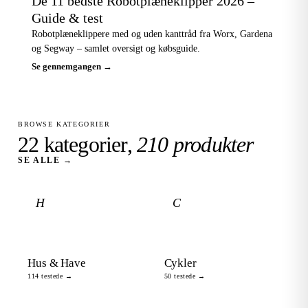
De 11 bedste Robotplæneklipper 2026 –
Guide & test
Robotplæneklippere med og uden kanttråd fra Worx, Gardena
og Segway – samlet oversigt og købsguide.
Se gennemgangen →
BROWSE KATEGORIER
22 kategorier,
210 produkter
SE ALLE →
H
C
Hus & Have
Cykler
114 testede →
50 testede →