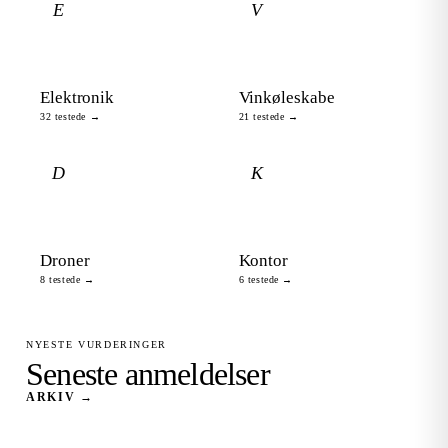
E
V
Elektronik
Vinkøleskabe
32 testede →
21 testede →
D
K
Droner
Kontor
8 testede →
6 testede →
NYESTE VURDERINGER
Seneste anmeldelser
ARKIV →