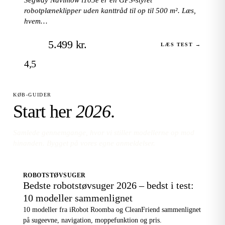
robotplæneklipper uden kanttråd til op til 500 m². Læs,
hvem…
5.499 kr.
LÆS TEST →
4,5
KØB-GUIDER
Start her
2026
.
Samlede gennemgange, hvor vi stiller modellerne op mod
hinanden. Bygget på vores egne anmeldelser.
ROBOTSTØVSUGER
Bedste robotstøvsuger 2026 – bedst i test:
10 modeller sammenlignet
10 modeller fra iRobot Roomba og CleanFriend sammenlignet
på sugeevne, navigation, moppefunktion og pris.