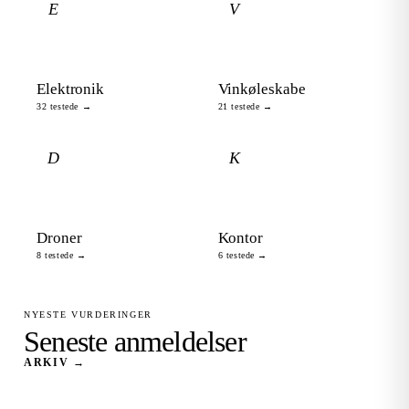
E
V
Elektronik
Vinkøleskabe
32 testede →
21 testede →
D
K
Droner
Kontor
8 testede →
6 testede →
NYESTE VURDERINGER
Seneste anmeldelser
ARKIV →