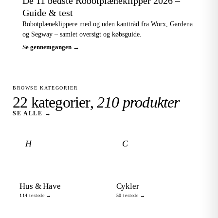
De 11 bedste Robotplæneklipper 2026 –
Guide & test
Robotplæneklippere med og uden kanttråd fra Worx, Gardena
og Segway – samlet oversigt og købsguide.
Se gennemgangen →
BROWSE KATEGORIER
22 kategorier,
210 produkter
SE ALLE →
H
C
Hus & Have
Cykler
114 testede →
50 testede →