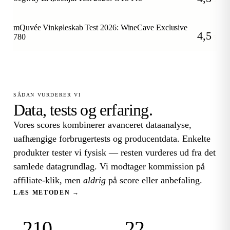
/5
mQuvée Vinkøleskab Test 2026: WineCave Exclusive
4,5
780
/5
SÅDAN VURDERER VI
Data, tests og erfaring.
Vores scores kombinerer avanceret dataanalyse,
uafhængige forbrugertests og producentdata. Enkelte
produkter tester vi fysisk — resten vurderes ud fra det
samlede datagrundlag. Vi modtager kommission på
affiliate-klik, men
aldrig
på score eller anbefaling.
LÆS METODEN →
210
22