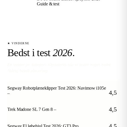
Guide & test
★ VINDERNE
Bedst i test
2026
.
En vinder pr. kategori. Opdateres når vi tester noget bedre.
Aldrig betalt placering.
Segway Robotplæneklipper Test 2026: Navimow i105e
4,5
–
/5
4,5
Trek Madone SL 7 Gen 8 –
/5
4,5
Segway El løbehjul Test 2026: GT3 Pro