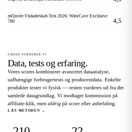
/5
mQuvée Vinkøleskab Test 2026: WineCave Exclusive
4,5
780
/5
SÅDAN VURDERER VI
Data, tests og erfaring.
Vores scores kombinerer avanceret dataanalyse,
uafhængige forbrugertests og producentdata. Enkelte
produkter tester vi fysisk — resten vurderes ud fra det
samlede datagrundlag. Vi modtager kommission på
affiliate-klik, men
aldrig
på score eller anbefaling.
LÆS METODEN →
210
22