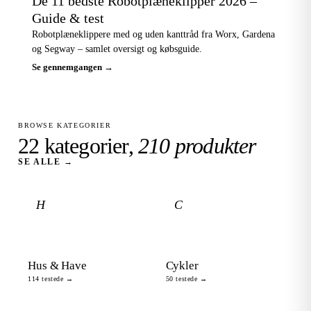
De 11 bedste Robotplæneklipper 2026 –
Guide & test
Robotplæneklippere med og uden kanttråd fra Worx, Gardena
og Segway – samlet oversigt og købsguide.
Se gennemgangen →
BROWSE KATEGORIER
22 kategorier,
210 produkter
SE ALLE →
H
C
Hus & Have
Cykler
114 testede →
50 testede →