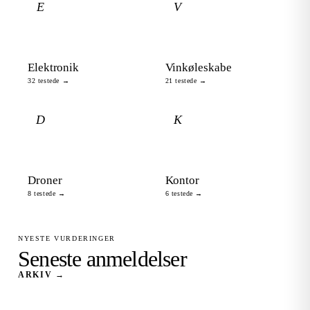
E
V
Elektronik
Vinkøleskabe
32 testede →
21 testede →
D
K
Droner
Kontor
8 testede →
6 testede →
NYESTE VURDERINGER
Seneste anmeldelser
ARKIV →