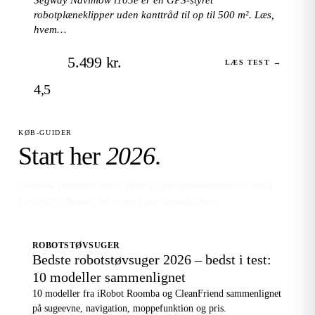
robotplæneklipper uden kanttråd til op til 500 m². Læs,
hvem…
5.499 kr.
LÆS TEST →
4,5
KØB-GUIDER
Start her
2026
.
Samlede gennemgange, hvor vi stiller modellerne op mod
hinanden. Bygget på vores egne anmeldelser.
ROBOTSTØVSUGER
Bedste robotstøvsuger 2026 – bedst i test:
10 modeller sammenlignet
10 modeller fra iRobot Roomba og CleanFriend sammenlignet
på sugeevne, navigation, moppefunktion og pris.