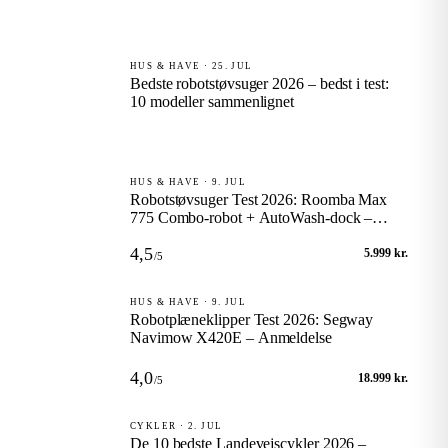
HUS & HAVE · 25. JUL
Bedste robotstøvsuger 2026 – bedst i test:
10 modeller sammenlignet
HUS & HAVE · 9. JUL
Robotstøvsuger Test 2026: Roomba Max
775 Combo-robot + AutoWash-dock –
Anmeldelse
4,5
5.999 kr.
/5
HUS & HAVE · 9. JUL
Robotplæneklipper Test 2026: Segway
Navimow X420E – Anmeldelse
4,0
18.999 kr.
/5
CYKLER · 2. JUL
De 10 bedste Landevejscykler 2026 –