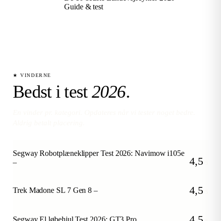
Guide & test
★ VINDERNE
Bedst i test
2026
.
En vinder pr. kategori. Opdateres når vi tester noget bedre.
Aldrig betalt placering.
Segway Robotplæneklipper Test 2026: Navimow i105e
4,5
–
/5
4,5
Trek Madone SL 7 Gen 8 –
/5
4,5
Segway El løbehjul Test 2026: GT3 Pro