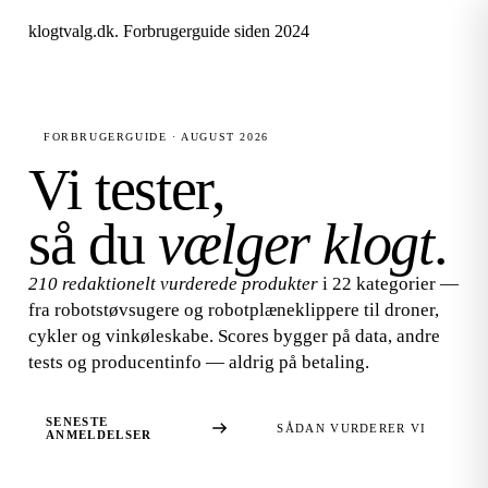
klogtvalg.dk
.
Forbrugerguide siden 2024
FORBRUGERGUIDE · AUGUST 2026
Vi tester,
så du
vælger klogt
.
210 redaktionelt vurderede produkter
i 22 kategorier —
fra robotstøvsugere og robotplæneklippere til droner,
cykler og vinkøleskabe. Scores bygger på data, andre
tests og producentinfo — aldrig på betaling.
SENESTE
SÅDAN VURDERER VI
ANMELDELSER