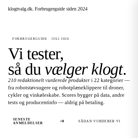
klogtvalg.dk
.
Forbrugerguide siden 2024
FORBRUGERGUIDE · JULI 2026
Vi tester,
så du
vælger klogt
.
210 redaktionelt vurderede produkter
i 22 kategorier —
fra robotstøvsugere og robotplæneklippere til droner,
cykler og vinkøleskabe. Scores bygger på data, andre
tests og producentinfo — aldrig på betaling.
SENESTE
SÅDAN VURDERER VI
ANMELDELSER