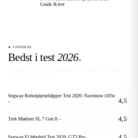
Guide & test
★ VINDERNE
Bedst i test
2026
.
En vinder pr. kategori. Opdateres når vi tester noget bedre.
Aldrig betalt placering.
Segway Robotplæneklipper Test 2026: Navimow i105e
4,5
–
/5
4,5
Trek Madone SL 7 Gen 8 –
/5
4,5
Segway El løbehjul Test 2026: GT3 Pro