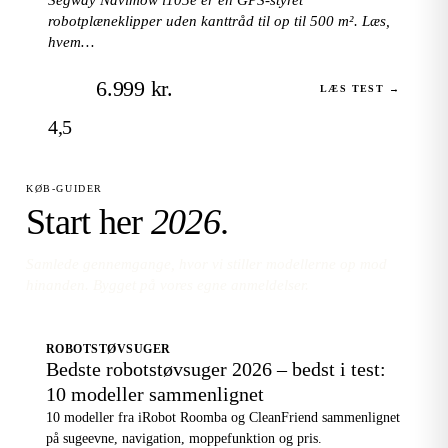
robotplæneklipper uden kanttråd til op til 500 m². Læs,
hvem…
6.999 kr.
LÆS TEST →
4,5
KØB-GUIDER
Start her
2026
.
Samlede gennemgange, hvor vi stiller modellerne op mod
hinanden. Bygget på vores egne anmeldelser.
ROBOTSTØVSUGER
Bedste robotstøvsuger 2026 – bedst i test:
10 modeller sammenlignet
10 modeller fra iRobot Roomba og CleanFriend sammenlignet
på sugeevne, navigation, moppefunktion og pris.