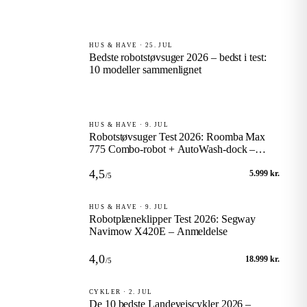
HUS & HAVE · 25. JUL
Bedste robotstøvsuger 2026 – bedst i test:
10 modeller sammenlignet
HUS & HAVE · 9. JUL
Robotstøvsuger Test 2026: Roomba Max
775 Combo-robot + AutoWash-dock –
Anmeldelse
4,5
5.999 kr.
/5
HUS & HAVE · 9. JUL
Robotplæneklipper Test 2026: Segway
Navimow X420E – Anmeldelse
4,0
18.999 kr.
/5
CYKLER · 2. JUL
De 10 bedste Landevejscykler 2026 –