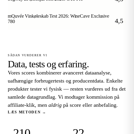
/5
mQuvée Vinkøleskab Test 2026: WineCave Exclusive
4,5
780
/5
SÅDAN VURDERER VI
Data, tests og erfaring.
Vores scores kombinerer avanceret dataanalyse,
uafhængige forbrugertests og producentdata. Enkelte
produkter tester vi fysisk — resten vurderes ud fra det
samlede datagrundlag. Vi modtager kommission på
affiliate-klik, men
aldrig
på score eller anbefaling.
LÆS METODEN →
210
22