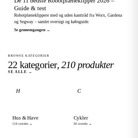
De 11 bedste Robotplæneklipper 2026 –
Guide & test
Robotplæneklippere med og uden kanttråd fra Worx, Gardena
og Segway – samlet oversigt og købsguide.
Se gennemgangen →
BROWSE KATEGORIER
22 kategorier,
210 produkter
SE ALLE →
H
C
Hus & Have
Cykler
114 testede →
50 testede →