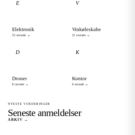
E
V
Elektronik
Vinkøleskabe
32 testede →
21 testede →
D
K
Droner
Kontor
8 testede →
6 testede →
NYESTE VURDERINGER
Seneste anmeldelser
ARKIV →